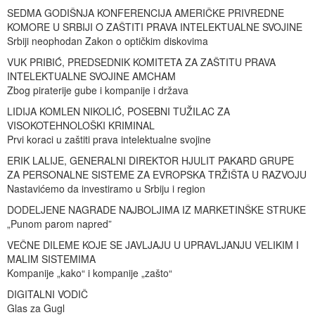
SEDMA GODIŠNJA KONFERENCIJA AMERIČKE PRIVREDNE
KOMORE U SRBIJI O ZAŠTITI PRAVA INTELEKTUALNE SVOJINE
Srbiji neophodan Zakon o optičkim diskovima
VUK PRIBIĆ, PREDSEDNIK KOMITETA ZA ZAŠTITU PRAVA
INTELEKTUALNE SVOJINE AMCHAM
Zbog piraterije gube i kompanije i država
LIDIJA KOMLEN NIKOLIĆ, POSEBNI TUŽILAC ZA
VISOKOTEHNOLOŠKI KRIMINAL
Prvi koraci u zaštiti prava intelektualne svojine
ERIK LALIJE, GENERALNI DIREKTOR HJULIT PAKARD GRUPE
ZA PERSONALNE SISTEME ZA EVROPSKA TRŽIŠTA U RAZVOJU
Nastavićemo da investiramo u Srbiju i region
DODELJENE NAGRADE NAJBOLJIMA IZ MARKETINŠKE STRUKE
„Punom parom napred”
VEČNE DILEME KOJE SE JAVLJAJU U UPRAVLJANJU VELIKIM I
MALIM SISTEMIMA
Kompanije „kako“ i kompanije „zašto“
DIGITALNI VODIČ
Glas za Gugl