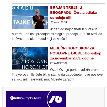
BRAJAN TREJSI U
BEOGRADU: Čvrsta odluka
određuje cilj
20 Nov 2009
Jedan od najpoznatijih svetskih
autora u oblasti prodajne strategije, prodaje i profita tvrdi da
je čvrsta odluka modul koji pokreće i
MESEČNI HOROSKOP ZA
POSLOVNE LJUDE: Horoskop
za novembar 2009. godine
20 Nov 2009
Ovan Ovo je period velikih promena
i najverovatnije ćete biti u stanju da započnete nove poslove
sa iskusnim saradnicima. Možete zaraditi