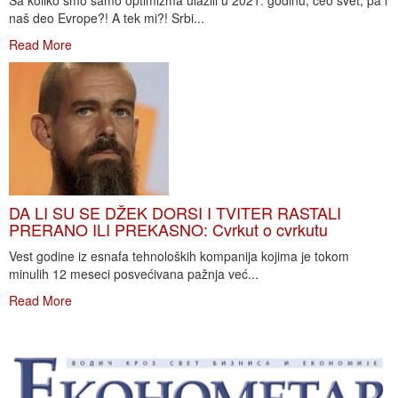
Sa koliko smo samo optimizma ulazili u 2021. godinu, ceo svet, pa i
naš deo Evrope?! A tek mi?! Srbi...
Read More
DA LI SU SE DŽEK DORSI I TVITER RASTALI
PRERANO ILI PREKASNO: Cvrkut o cvrkutu
Vest godine iz esnafa tehnoloških kompanija kojima je tokom
minulih 12 meseci posvećivana pažnja već...
Read More