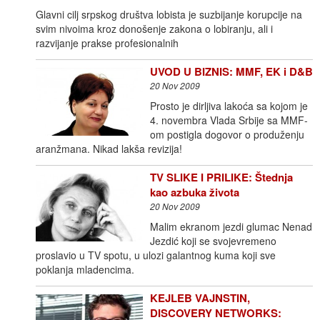
Glavni cilj srpskog društva lobista je suzbijanje korupcije na
svim nivoima kroz donošenje zakona o lobiranju, ali i
razvijanje prakse profesionalnih
UVOD U BIZNIS: MMF, EK i D&B
20 Nov 2009
Prosto je dirljiva lakoća sa kojom je
4. novembra Vlada Srbije sa MMF-
om postigla dogovor o produženju
aranžmana. Nikad lakša revizija!
TV SLIKE I PRILIKE: Štednja
kao azbuka života
20 Nov 2009
Malim ekranom jezdi glumac Nenad
Jezdić koji se svojevremeno
proslavio u TV spotu, u ulozi galantnog kuma koji sve
poklanja mladencima.
KEJLEB VAJNSTIN,
DISCOVERY NETWORKS: