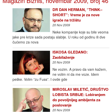
Magazin Biznis, novembar 2009, broj 46
DR DAN HERMAN, “THINK–
SHORT”: Vreme je za nove
igrače na tržištu
20 Nov 2009
Neke kompanije koje su bile veoma
jake pre krize sada postaju slabije. U roku od godinu ili dve
čućemo za nova
ISKOSA GLEDANO:
Zaobilaženje
20 Nov 2009
Ne vozim. A pravo da vam kažem,
ne volim ni da me voze. Idem
peške. Volim “zu Fuss”. I ovde gde
MIROSLAV MILETIĆ, DRUŠTVO
LOBISTA SRBIJE: Lobiranjem
do povoljnijeg ambijenta za
poslovanje
20 Nov 2009