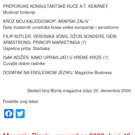
PREPORUKE KONSULTANTSKE KUĆE A.T. KEARNEY
Mudrost trošenja
KROZ MOJ KALEIDOSKOP: ARAPSKI ZALIV
Dela modernih umetnika krase velike kompanije i aerodrome
FILIP KOTLER, VERONIKA VONG, DŽON SONDERS, GERI
ARMSTRONG: PRINCIPI MARKETINGA (7)
Uspešna priča: Starbaks
ISAK ADIŽES: KAKO UPRAVLJATI U VREME KRIZE (7)
Čuvajte dobre radnike
DODATAK NA ENGLESKOM JEZIKU: Magazine Business
Sledeći broj Biznis magazina izlazi 20. decembra 2009.
Podelite ovaj tekst:
Facebook
Twitter