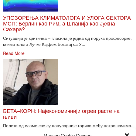
УПОЗОРЕЊА КЛИМАТОЛОГА И УЛОГА СЕКТОРА
МСП: Берлин као Рим, а Шпанија као Јужна
Сахара?
Ситуација је критична – гласила је једна од порука професорке,
климатолога Лучке Кајфеж Богатај са У...
Read More
БЕТА–КОРН: Најекономичнији огрев расте на
њиви
Пелети од сламе све су популарније гориво међу потрошачима.
Главне препреке већoj производњи овог ог...
Manage Cookie Consent