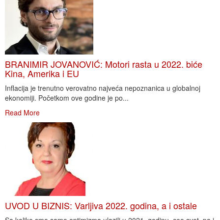
BRANIMIR JOVANOVIĆ: Motori rasta u 2022. biće
Kina, Amerika i EU
Inflacija je trenutno verovatno najveća nepoznanica u globalnoj
ekonomiji. Početkom ove godine je po...
Read More
UVOD U BIZNIS: Varljiva 2022. godina, a i ostale