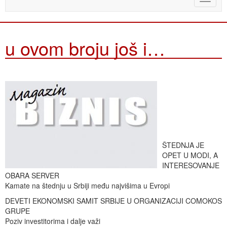
naviga
u ovom broju još i…
ŠTEDNJA JE
OPET U MODI, A
INTERESOVANJE
OBARA SERVER
Kamate na štednju u Srbiji među najvišima u Evropi
DEVETI EKONOMSKI SAMIT SRBIJE U ORGANIZACIJI COMOKOS
GRUPE
Poziv investitorima i dalje važi