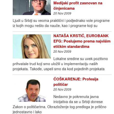
Medijski profit zasnovan na
činjenicama
20 Nov 2009
Ljudi u Srbiji su veoma praktični i podjednako vole programe
iz kojih mogu nešto da nauče, kao i programe koji su
NATAŠA KRSTIĆ, EUROBANK
EFG: Poslujemo prema najvišim
etičkim standardima
20 Nov 2009
Lokalne sredine su uvek pozitivno
prihvatale trud koji smo uložili u implementaciju naših
projekata. Takođe, uspeli smo da kod pojedinih projekata
ĆOŠKARENJE: Profesija
političar
20 Nov 2009
Nedavno je pokrenuta javna
inicijativa da se u Srbiji donese
Zakon o političarima. Obrazloženje tog predloga je prilično
jednostavno i lako