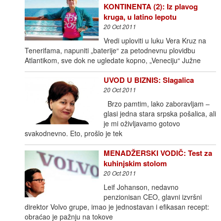
KONTINENTA (2): Iz plavog
kruga, u latino lepotu
20 Oct 2011
Vredi uploviti u luku Vera Kruz na
Tenerifama, napuniti „baterije“ za petodnevnu plovidbu
Atlantikom, sve dok ne ugledate kopno, „Veneciju“ Južne
UVOD U BIZNIS: Slagalica
20 Oct 2011
Brzo pamtim, lako zaboravljam –
glasi jedna stara srpska pošalica, ali
je mi oživljavamo gotovo
svakodnevno. Eto, prošlo je tek
MENADŽERSKI VODIČ: Test za
kuhinjskim stolom
20 Oct 2011
Leif Johanson, nedavno
penzionisan CEO, glavni izvršni
direktor Volvo grupe, imao je jednostavan i efikasan recept:
obraćao je pažnju na tokove