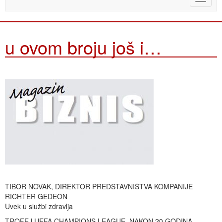
naviga
u ovom broju još i…
TIBOR NOVAK, DIREKTOR PREDSTAVNIŠTVA KOMPANIJE
RICHTER GEDEON
Uvek u službi zdravlja
TROFEJ UEFA CHAMPIONS LEAGUE, NAKON 20 GODINA,