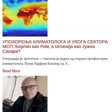
УПОЗОРЕЊА КЛИМАТОЛОГА И УЛОГА СЕКТОРА
МСП: Берлин као Рим, а Шпанија као Јужна
Сахара?
Ситуација је критична – гласила је једна од порука професорке,
климатолога Лучке Кајфеж Богатај са У...
Read More