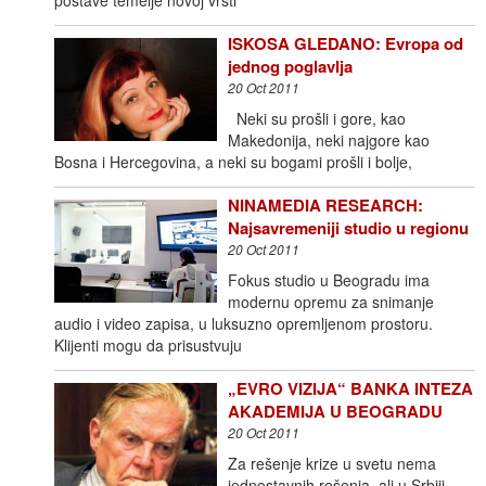
ISKOSA GLEDANO: Evropa od
jednog poglavlja
20 Oct 2011
Neki su prošli i gore, kao
Makedonija, neki najgore kao
Bosna i Hercegovina, a neki su bogami prošli i bolje,
NINAMEDIA RESEARCH:
Najsavremeniji studio u regionu
20 Oct 2011
Fokus studio u Beogradu ima
modernu opremu za snimanje
audio i video zapisa, u luksuzno opremljenom prostoru.
Klijenti mogu da prisustvuju
„EVRO VIZIJA“ BANKA INTEZA
AKADEMIJA U BEOGRADU
20 Oct 2011
Za rešenje krize u svetu nema
jednostavnih rešenja, ali u Srbiji