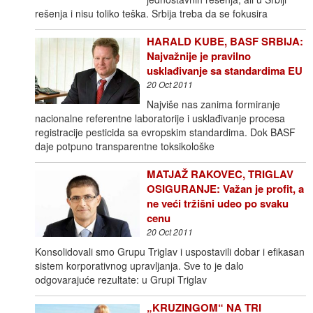
rešenja i nisu toliko teška. Srbija treba da se fokusira
HARALD KUBE, BASF SRBIJA:
Najvažnije je pravilno
usklađivanje sa standardima EU
20 Oct 2011
Najviše nas zanima formiranje
nacionalne referentne laboratorije i usklađivanje procesa
registracije pesticida sa evropskim standardima. Dok BASF
daje potpuno transparentne toksikološke
MATJAŽ RAKOVEC, TRIGLAV
OSIGURANJE: Važan je profit, a
ne veći tržišni udeo po svaku
cenu
20 Oct 2011
Konsolidovali smo Grupu Triglav i uspostavili dobar i efikasan
sistem korporativnog upravljanja. Sve to je dalo
odgovarajuće rezultate: u Grupi Triglav
„KRUZINGOM“ NA TRI