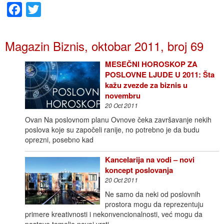
Facebook
Twitter
Magazin Biznis, oktobar 2011, broj 69
MESEČNI HOROSKOP ZA
POSLOVNE LJUDE U 2011: Šta
kažu zvezde za biznis u
novembru
20 Oct 2011
Ovan Na poslovnom planu Ovnove čeka završavanje nekih
poslova koje su započeli ranije, no potrebno je da budu
oprezni, posebno kad
Kancelarija na vodi – novi
koncept poslovanja
20 Oct 2011
Ne samo da neki od poslovnih
prostora mogu da reprezentuju
primere kreativnosti i nekonvencionalnosti, već mogu da
postave temelje novoj vrsti