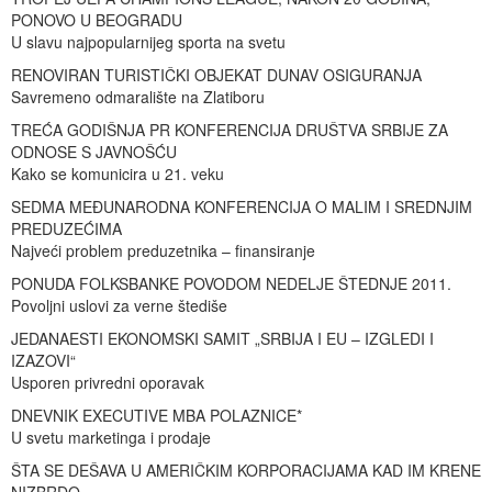
PONOVO U BEOGRADU
U slavu najpopularnijeg sporta na svetu
RENOVIRAN TURISTIČKI OBJEKAT DUNAV OSIGURANJA
Savremeno odmaralište na Zlatiboru
TREĆA GODIŠNJA PR KONFERENCIJA DRUŠTVA SRBIJE ZA
ODNOSE S JAVNOŠĆU
Kako se komunicira u 21. veku
SEDMA MEĐUNARODNA KONFERENCIJA O MALIM I SREDNJIM
PREDUZEĆIMA
Najveći problem preduzetnika – finansiranje
PONUDA FOLKSBANKE POVODOM NEDELJE ŠTEDNJE 2011.
Povoljni uslovi za verne štediše
JEDANAESTI EKONOMSKI SAMIT „SRBIJA I EU – IZGLEDI I
IZAZOVI“
Usporen privredni oporavak
DNEVNIK EXECUTIVE MBA POLAZNICE*
U svetu marketinga i prodaje
ŠTA SE DEŠAVA U AMERIČKIM KORPORACIJAMA KAD IM KRENE
NIZBRDO