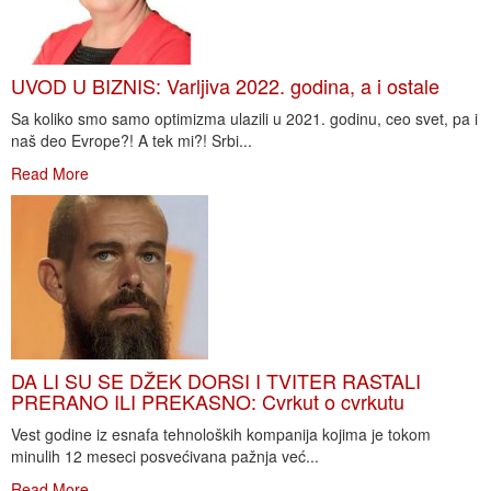
UVOD U BIZNIS: Varljiva 2022. godina, a i ostale
Sa koliko smo samo optimizma ulazili u 2021. godinu, ceo svet, pa i
naš deo Evrope?! A tek mi?! Srbi...
Read More
DA LI SU SE DŽEK DORSI I TVITER RASTALI
PRERANO ILI PREKASNO: Cvrkut o cvrkutu
Vest godine iz esnafa tehnoloških kompanija kojima je tokom
minulih 12 meseci posvećivana pažnja već...
Read More