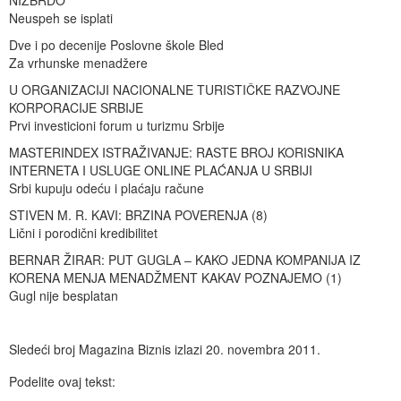
Neuspeh se isplati
Dve i po decenije Poslovne škole Bled
Za vrhunske menadžere
U ORGANIZACIJI NACIONALNE TURISTIČKE RAZVOJNE
KORPORACIJE SRBIJE
Prvi investicioni forum u turizmu Srbije
MASTERINDEX ISTRAŽIVANJE: RASTE BROJ KORISNIKA
INTERNETA I USLUGE ONLINE PLAĆANJA U SRBIJI
Srbi kupuju odeću i plaćaju račune
STIVEN M. R. KAVI: BRZINA POVERENJA (8)
Lični i porodični kredibilitet
BERNAR ŽIRAR: PUT GUGLA – KAKO JEDNA KOMPANIJA IZ
KORENA MENJA MENADŽMENT KAKAV POZNAJEMO (1)
Gugl nije besplatan
Sledeći broj Magazina Biznis izlazi 20. novembra 2011.
Podelite ovaj tekst: