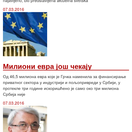
najavljeno, biti predstavljena aktuelna svetska
07.03.2016
Милиони евра још чекају
Од 46,5 милиона евра које је Грчка наменила за финансирање
приватног сектора у индустрији и пољопривреди у Србији, у
протекле три године искоришћено је само око три милиона
Србија није
07.03.2016