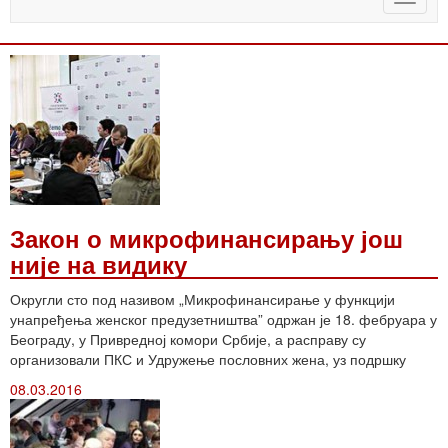
naviga
Закон о микрофинансирању још
није на видику
Округли сто под називом „Микрофинансирање у функцији
унапређења женског предузетништва” одржан је 18. фебруара у
Београду, у Привредној комори Србије, а расправу су
организовали ПКС и Удружење пословних жена, уз подршку
08.03.2016