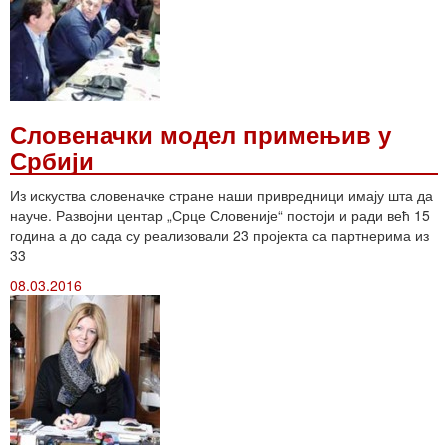
Словеначки модел примењив у
Србији
Из искуства словеначке стране наши привредници имају шта да
науче. Развојни центар „Срце Словеније“ постоји и ради већ 15
година а до сада су реализовали 23 пројекта са партнерима из
33
08.03.2016