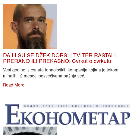
DA LI SU SE DŽEK DORSI I TVITER RASTALI
PRERANO ILI PREKASNO: Cvrkut o cvrkutu
Vest godine iz esnafa tehnoloških kompanija kojima je tokom
minulih 12 meseci posvećivana pažnja već...
Read More