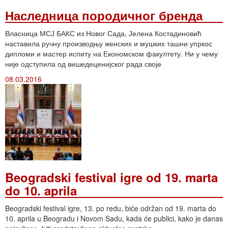
Наследница породичног бренда
Власница МСЈ БАКС из Новог Сада, Јелена Костадиновић
наставила ручну производњу женских и мушких ташни упркос
дипломи и мастер испиту на Економском факултету. Ни у чему
није одступила од вишедеценијског рада своје
08.03.2016
Beogradski festival igre od 19. marta
do 10. aprila
Beogradski festival igre, 13. po redu, biće održan od 19. marta do
10. aprila u Beogradu i Novom Sadu, kada će publici, kako je danas