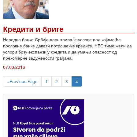
Кредити и бриге
Народна банка Србије пооштрила је услове под којима ће
пословне банке давати потрошачке кредите. НБС тиме жели да
успори брзу експанзију кредита и да умањи опасност од
прекомерне задужености грађана.
07.03.2016
«Previous Page
1
2
3
4