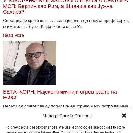
УПОЗОРЕЊА КЛИМАТОЛОГА И УЛОГА СЕКТОРА
МСП: Берлин као Рим, а Шпанија као Јужна
Сахара?
Ситуација је критична – гласила је једна од порука професорке,
климатолога Лучке Кајфеж Богатај са У...
Read More
БЕТА–КОРН: Најекономичнији огрев расте на
њиви
Пелети од сламе све су популарније гориво међу потрошачима.
Главне препреке већoj производњи овог ог...
Manage Cookie Consent
Read More
To provide the best experiences, we use technologies like cookies to store
and/or access device information. Consenting to these technologies will