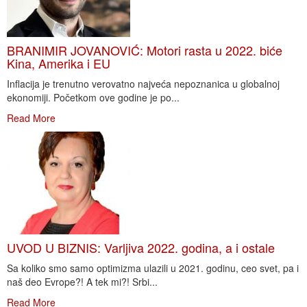
BRANIMIR JOVANOVIĆ: Motori rasta u 2022. biće
Kina, Amerika i EU
Inflacija je trenutno verovatno najveća nepoznanica u globalnoj
ekonomiji. Početkom ove godine je po...
Read More
UVOD U BIZNIS: Varljiva 2022. godina, a i ostale
Sa koliko smo samo optimizma ulazili u 2021. godinu, ceo svet, pa i
naš deo Evrope?! A tek mi?! Srbi...
Read More