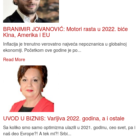
BRANIMIR JOVANOVIĆ: Motori rasta u 2022. biće
Kina, Amerika i EU
Inflacija je trenutno verovatno najveća nepoznanica u globalnoj
ekonomiji. Početkom ove godine je po...
Read More
UVOD U BIZNIS: Varljiva 2022. godina, a i ostale
Sa koliko smo samo optimizma ulazili u 2021. godinu, ceo svet, pa i
naš deo Evrope?! A tek mi?! Srbi...