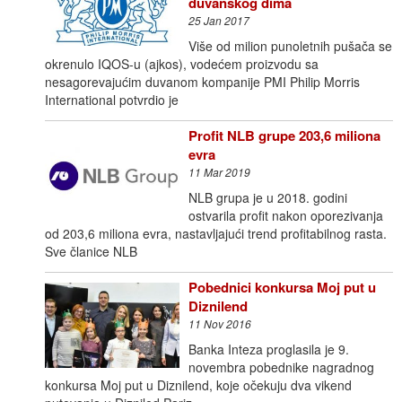
duvanskog dima
25 Jan 2017
Više od milion punoletnih pušača se
okrenulo IQOS-u (ajkos), vodećem proizvodu sa
nesagorevajućim duvanom kompanije PMI Philip Morris
International potvrdio je
Profit NLB grupe 203,6 miliona
evra
11 Mar 2019
NLB grupa je u 2018. godini
ostvarila profit nakon oporezivanja
od 203,6 miliona evra, nastavljajući trend profitabilnog rasta.
Sve članice NLB
Pobednici konkursa Moj put u
Diznilend
11 Nov 2016
Banka Inteza proglasila je 9.
novembra pobednike nagradnog
konkursa Moj put u Diznilend, koje očekuju dva vikend