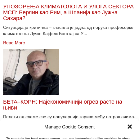
УПОЗОРЕЊА КЛИМАТОЛОГА И УЛОГА СЕКТОРА
МСП: Берлин као Рим, а Шпанија као Јужна
Сахара?
Ситуација је критична – гласила је једна од порука професорке,
климатолога Лучке Кајфеж Богатај са У...
Read More
БЕТА–КОРН: Најекономичнији огрев расте на
њиви
Пелети од сламе све су популарније гориво међу потрошачима.
Главне препреке већoj производњи овог ог...
Manage Cookie Consent
Read More
To provide the best experiences, we use technologies like cookies to store