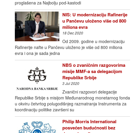
proglašena za Najbolju pod-kastodi
NIS: U modernizaciju Rafinerije
u Pančevu uloženo više od 800
miliona evra
18 Dec 2020
Od 2009. godine u modernizaciju
Rafinerije nafte u Pančevu uloženo je više od 800 miliona
evra i ona je sada jedna
NBS o zvaničnim razgovorima
misije MMF-a sa delegacijom
Republike Srbije
3 Jul 2020
Zvanični razgovori delegacije
Republike Srbije s misijom Međunarodnog monetarnog fonda
u okviru četvrtog polugodišnjeg razmatranja Instrumenta za
koordinaciju politike završeni su
Philip Morris International
posvećen budućnosti bez