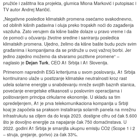
pružiće i zaštitna lica projekta, glumica Miona Marković i putopisac i
TV autor Andrej Maričić.
„Negativne posledice klimatskih promena osećamo svakodnevno,
od obilnih kišnih padavina i oluja preko tropskih noći do zagađenja
vazduha. Zato verujem da kišne bašte dolaze u pravo vreme i da
će pomoći u očuvanju životne sredine i saniranju posledica
klimatskih promena. Ujedno, želimo da kišne bašte budu poziv svim
građanima i kompanijama da se pridruže u ovoj važnoj borbi. Jer
jedino zajedno možemo da stvaramo pozitivne promene“ –
naglasio je
Dejan Turk
, CEO A1 Srbija i A1 Slovenija.
Primenom naprednih ESG kriterijuma u svom poslovanju, A1 Srbija
kontinuirano ulaže u postizanje klimatske neutralnosti kroz rast
udela solarne energije u snabdevanju mreže svojiih baznih stanica,
povećanje energetske efikasnosti u poslovnim operacijama i
poštovanjem principa cirkularne ekonomije. U skladu sa tim
opredeljenjem, A1 je prva telekomunikaciona kompanija u Srbiji
koaj je započela sa praksom instaliranja solarnih panela na mrežnu
infrastrukutu sa ciljem da do kraja 2023. dostigne cifru od čak 5.600
što je dovoljno energije za napajanje čak 750 domaćinstava. U
2022. godini A1 Srbija je smanjila ukupnu emisiju CO2 (Scope 1 i 2
– struja, grejanje, gorivo) za čak 33%.