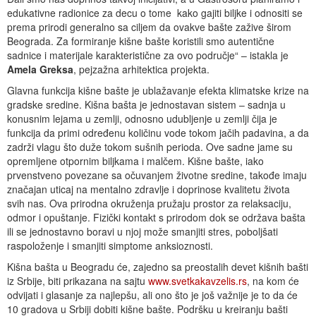
edukativne radionice za decu o tome kako gajiti biljke i odnositi se
prema prirodi generalno sa ciljem da ovakve bašte zažive širom
Beograda. Za formiranje kišne bašte koristili smo autentične
sadnice i materijale karakteristične za ovo područje“ – istakla je
Amela Greksa
, pejzažna arhitektica projekta.
Glavna funkcija kišne bašte je ublažavanje efekta klimatske krize na
gradske sredine. Kišna bašta je jednostavan sistem – sadnja u
konusnim lejama u zemlji, odnosno udubljenje u zemlji čija je
funkcija da primi određenu količinu vode tokom jačih padavina, a da
zadrži vlagu što duže tokom sušnih perioda. Ove sadne jame su
opremljene otpornim biljkama i malčem. Kišne bašte, iako
prvenstveno povezane sa očuvanjem životne sredine, takođe imaju
značajan uticaj na mentalno zdravlje i doprinose kvalitetu života
svih nas. Ova prirodna okruženja pružaju prostor za relaksaciju,
odmor i opuštanje. Fizički kontakt s prirodom dok se održava bašta
ili se jednostavno boravi u njoj može smanjiti stres, poboljšati
raspoloženje i smanjiti simptome anksioznosti.
Kišna bašta u Beogradu će, zajedno sa preostalih devet kišnih bašti
iz Srbije, biti prikazana na sajtu
www.svetkakavzelis.rs
, na kom će
odvijati i glasanje za najlepšu, ali ono što je još važnije je to da će
10 gradova u Srbiji dobiti kišne bašte. Podršku u kreiranju bašti