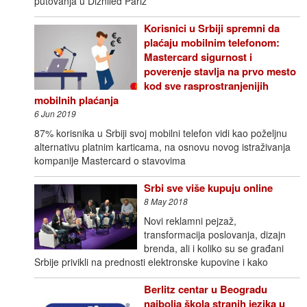
putovanja u Dizniled Pariz
Korisnici u Srbiji spremni da
plaćaju mobilnim telefonom:
Mastercard sigurnost i
poverenje stavlja na prvo mesto
kod sve rasprostranjenijih
mobilnih plaćanja
6 Jun 2019
87% korisnika u Srbiji svoj mobilni telefon vidi kao poželjnu
alternativu platnim karticama, na osnovu novog istraživanja
kompanije Mastercard o stavovima
Srbi sve više kupuju online
8 May 2018
Novi reklamni pejzaž,
transformacija poslovanja, dizajn
brenda, ali i koliko su se građani
Srbije privikli na prednosti elektronske kupovine i kako
Berlitz centar u Beogradu
najbolja škola stranih jezika u