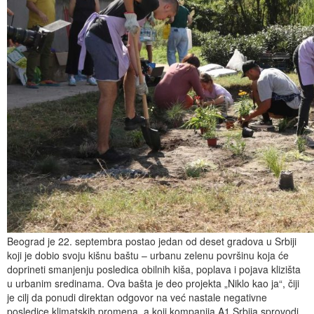
Beograd je 22. septembra postao jedan od deset gradova u Srbiji
koji je dobio svoju kišnu baštu – urbanu zelenu površinu koja će
doprineti smanjenju posledica obilnih kiša, poplava i pojava klizišta
u urbanim sredinama. Ova bašta je deo projekta „Niklo kao ja“, čiji
je cilj da ponudi direktan odgovor na već nastale negativne
posledice klimatskih promena, a koji kompanija A1 Srbija sprovodi