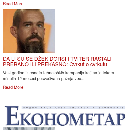
Read More
DA LI SU SE DŽEK DORSI I TVITER RASTALI
PRERANO ILI PREKASNO: Cvrkut o cvrkutu
Vest godine iz esnafa tehnoloških kompanija kojima je tokom
minulih 12 meseci posvećivana pažnja već...
Read More