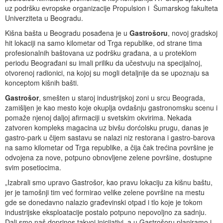
uz podršku evropske organizacije Propulsion i Šumarskog fakulteta
Univerziteta u Beogradu.
Kišna bašta u Beogradu posađena je u
Gastrošoru
, novoj gradskoj
hit lokaciji na samo kilometar od Trga republike, od strane tima
profesionalnih baštovana uz podršku građana, a u proteklom
periodu Beograđani su imali priliku da učestvuju na specijalnoj,
otvorenoj radionici, na kojoj su mogli detaljnije da se upoznaju sa
konceptom kišnih bašti.
Gastrošor
, smešten u staroj industrijskoj zoni u srcu Beograda,
zamišljen je kao mesto koje okuplja ovdašnju gastronomsku scenu i
pomaže njenoj daljoj afirmaciji u svetskim okvirima. Nekada
zatvoren kompleks magacina uz bivšu dorćolsku prugu, danas je
gastro-park u čijem sastavu se nalazi niz restorana i gastro-barova
na samo kilometar od Trga republike, a čija čak trećina površine je
odvojena za nove, potpuno obnovljene zelene površine, dostupne
svim posetiocima.
„Izabrali smo upravo Gastrošor, kao pravu lokaciju za kišnu baštu,
jer je tamošnji tim već formirao velike zelene površine na mestu
gde se donedavno nalazio građevinski otpad i tlo koje je tokom
industrijske eksploatacije postalo potpuno nepovoljno za sadnju.
Dali smo naš doprinos takvoj inicijativi, a u Gastrošoru planiramo i