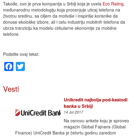
Takođe, ovo je prva kompanija u Srbiji koja je uvela
Eco Rating
,
međunarodnu metodologiju koja procenjuje uticaj telefona na
životnu sredinu, sa ciljem da motiviše i inspiriše korisnike da
donose ekološke izbore, ali i celu industriju mobilnih telefona da
ubrza tranziciju ka modelu cirkularne ekonomije za mobilne
telefone.
Podelite ovaj tekst:
Facebook
Twitter
Vesti
Unikredit najbolja pod-kastodi
banka u Srbiji
14 Jul 2017
Na osnovu ankete koju je sproveo
magazin Global Fajnans (Global
Finance) UniCredit Banka je četvrtu godinu zaredom