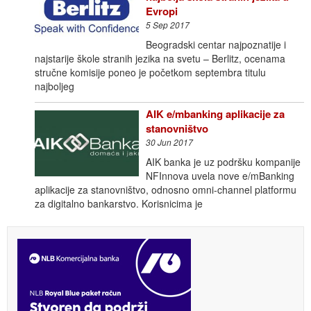
Evropi
5 Sep 2017
Beogradski centar najpoznatije i
najstarije škole stranih jezika na svetu – Berlitz, ocenama
stručne komisije poneo je početkom septembra titulu
najboljeg
AIK e/mbanking aplikacije za
stanovništvo
30 Jun 2017
AIK banka je uz podršku kompanije
NFInnova uvela nove e/mBanking
aplikacije za stanovništvo, odnosno omni-channel platformu
za digitalno bankarstvo. Korisnicima je