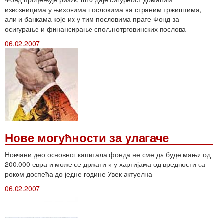
извозницима у њиховима пословима на страним тржиштима,
али и банкама које их у тим пословима прате Фонд за
осигурање и финансирање спољнотрговинских послова
06.02.2007
Нове могућности за улагаче
Новчани део основног капитала фонда не сме да буде мањи од
200.000 евра и може се држати и у хартијама од вредности са
роком доспећа до једне године Увек актуелна
06.02.2007