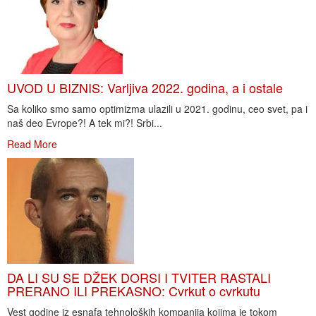
UVOD U BIZNIS: Varljiva 2022. godina, a i ostale
Sa koliko smo samo optimizma ulazili u 2021. godinu, ceo svet, pa i
naš deo Evrope?! A tek mi?! Srbi...
Read More
DA LI SU SE DŽEK DORSI I TVITER RASTALI
PRERANO ILI PREKASNO: Cvrkut o cvrkutu
Vest godine iz esnafa tehnoloških kompanija kojima je tokom