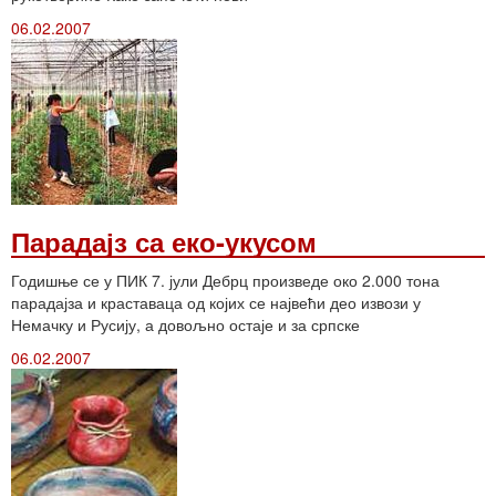
06.02.2007
Парадајз са еко-укусом
Годишње се у ПИК 7. јули Дебрц произведе око 2.000 тона
парадајза и краставаца од којих се највећи део извози у
Немачку и Русију, а довољно остаје и за српске
06.02.2007