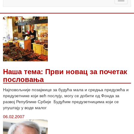
naviga
Наша тема: Први новац за почетак
пословања
Најповољније позајмице за будућа мала и средња предузећа и
предузетнике који већ послују, могу се добити од Фонда за
развој Републике Србије Будућим предузетницима који се
упуштају у воде малог
06.02.2007