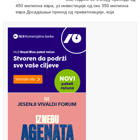
450 милиона евра, уз инвестиције од око 350 милиона
евра Досадашњи приход од приватизације, која