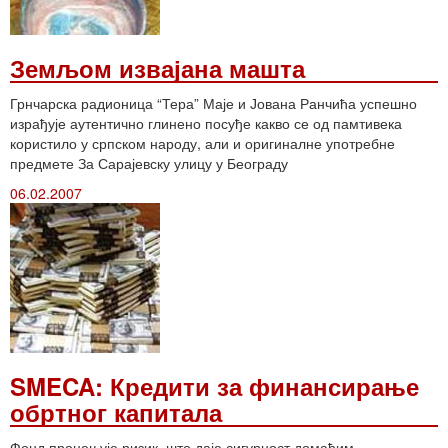
Земљом извајана машта
Грнчарска радионица “Тера” Маје и Јована Ранчића успешно
израђује аутентично глинено посуђе какво се од памтивека
користило у српском народу, али и оригиналне употребне
предмете За Сарајевску улицу у Београду
06.02.2007
SMECA: Кредити за финансирање
обртног капитала
Фонд процењује ризик, што даје сигурност домаћим