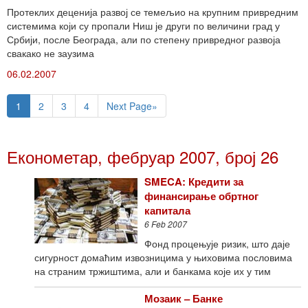
Протеклих деценија развој се темељио на крупним привредним
системима који су пропали Ниш је други по величини град у
Србији, после Београда, али по степену привредног развоја
свакако не заузима
06.02.2007
1
2
3
4
Next Page»
Економетар, фебруар 2007, број 26
SMECA: Кредити за
финансирање обртног
капитала
6 Feb 2007
Фонд процењује ризик, што даје
сигурност домаћим извозницима у њиховима пословима
на страним тржиштима, али и банкама које их у тим
Мозаик – Банке