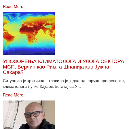
Read More
УПОЗОРЕЊА КЛИМАТОЛОГА И УЛОГА СЕКТОРА
МСП: Берлин као Рим, а Шпанија као Јужна
Сахара?
Ситуација је критична – гласила је једна од порука професорке,
климатолога Лучке Кајфеж Богатај са У...
Read More