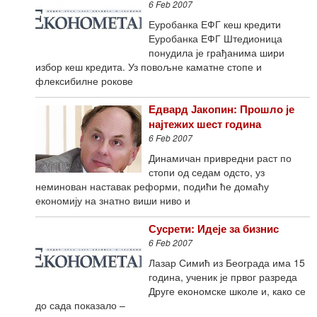
6 Feb 2007
Еуробанка ЕФГ кеш кредити
Еуробанка ЕФГ Штедионица
понудила је грађанима шири
избор кеш кредита. Уз повољне каматне стопе и
флексибилне рокове
Едвард Јакопин: Прошло је
најтежих шест година
6 Feb 2007
Динамичан привредни раст по
стопи од седам одсто, уз
неминован наставак реформи, подићи ће домаћу
економију на знатно виши ниво и
Сусрети: Идеје за бизнис
6 Feb 2007
Лазар Симић из Београда има 15
година, ученик је првог разреда
Друге економске школе и, како се
до сада показало –