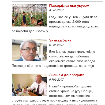
Парадајз са еко-укусом
6 Feb 2007
Годишње се у ПИК 7. јули Дебрц
произведе око 2.000 тона
парадајза и краставаца од којих
се највећи део извози у
Зимска бајка
6 Feb 2007
Био једном један краљ који је
силно желео да побољша
економско стање свог народа.
Позвао је због тога представнике трговаца, занатлија
Знањем до профита
6 Feb 2007
Највећи произвођач здраве
сточне хране на југу Србије,
ангажовањем еминентних
стручњака, удвостручује производњу и шири делатност
Захваљујући квалитету, производи породичне фабрике