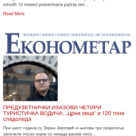
minulih 12 meseci posvećivana pažnja već...
Read More
ПРЕДУЗЕТНИЧКИ ИЗАЗОВИ ЧЕТИРИ
ТУРИСТИЧКА ВОДИЧА: „Црна овца“ и 120 тона
сладоледа
Пре шест година су Зоран Јевтовић и његова три пријатеља
започели посао којим се никада раније нису...