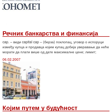
Речник банкарства и финансија
cap. – види capital cap – (берза) поклопац, уговор о испоруци
између купца и продавца којим купац добија уверавање да неће
морати да плати више од дате максималне цене; лимит;
06.02.2007
Којим путем у будућност