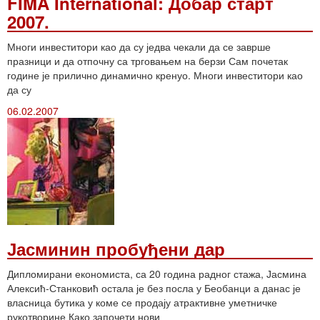
FIMA International: Добар старт
2007.
Многи инвеститори као да су једва чекали да се заврше
празници и да отпочну са трговањем на берзи Сам почетак
године је прилично динамично кренуо. Многи инвеститори као
да су
06.02.2007
Јасминин пробуђени дар
Дипломирани економиста, са 20 година радног стажа, Јасмина
Алексић-Станковић остала је без посла у Беобанци а данас је
власница бутика у коме се продају атрактивне уметничке
рукотворине Како започети нови