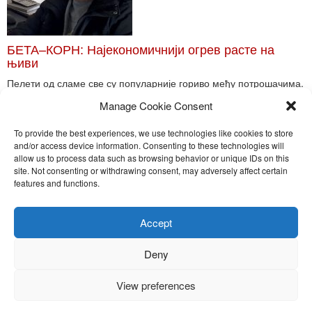
БЕТА–КОРН: Најекономичнији огрев расте на
њиви
Пелети од сламе све су популарније гориво међу потрошачима.
Главне препреке већoj производњи овог ог...
Manage Cookie Consent
Read More
To provide the best experiences, we use technologies like cookies to store
and/or access device information. Consenting to these technologies will
allow us to process data such as browsing behavior or unique IDs on this
site. Not consenting or withdrawing consent, may adversely affect certain
Toggle
features and functions.
naviga
Nira Press d.o.o.
Accept
Sadržaj ovog sajta je zakonom zaštićena intelektualna svojina
preduzeća NiraPress d.o.o. Svako neovlašćeno korišćenje,
Deny
kopiranje, objavljivanje celine ili delova bilo kog proizvoda NiraPress
d.o.o. je kažnjivo po zakonu.
View preferences