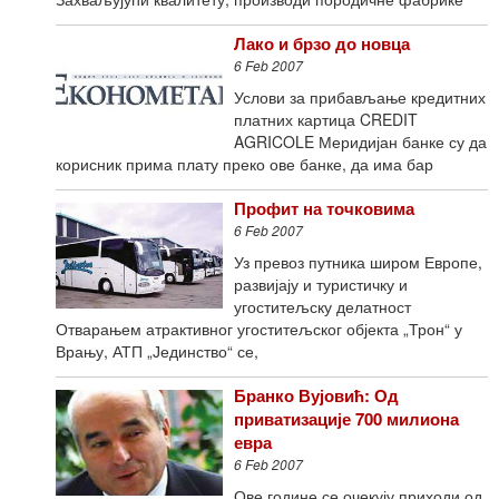
Лако и брзо до новца
6 Feb 2007
Услови за прибављање кредитних
платних картица CREDIT
AGRICOLE Меридијан банке су да
корисник прима плату преко ове банке, да има бар
Профит на точковима
6 Feb 2007
Уз превоз путника широм Европе,
развијају и туристичку и
угоститељску делатност
Отварањем атрактивног угоститељског објекта „Трон“ у
Врању, АТП „Јединство“ се,
Бранко Вујовић: Од
приватизације 700 милиона
евра
6 Feb 2007
Ове године се очекују приходи од