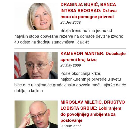
DRAGINJA ĐURIĆ, BANCA
INTESA BEOGRAD: Država
mora da pomogne privredi
20 Dec 2009
Srbija trenutno ima jednu od
najviših stopa obavezne rezerve na domaće devizne izvore:
40 odsto na štednju stanovništva i čak 45
KAMERON MANTER: Dočekajte
spremni kraj krize
20 May 2009
Posle okončanja krize,
najkonkurentnije privrede u svetu
biće one u kojima će građevinska dozvola moći najbrže da će
dobije, u kojima
MIROSLAV MILETIĆ, DRUŠTVO
LOBISTA SRBIJE: Lobiranjem
do povoljnijeg ambijenta za
poslovanje
20 Nov 2009