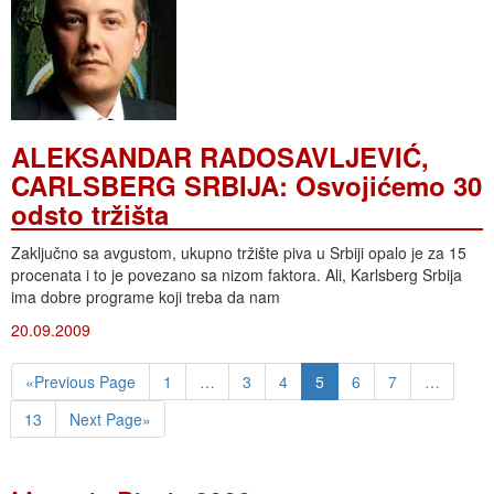
ALEKSANDAR RADOSAVLJEVIĆ,
CARLSBERG SRBIJA: Osvojićemo 30
odsto tržišta
Zaključno sa avgustom, ukupno tržište piva u Srbiji opalo je za 15
procenata i to je povezano sa nizom faktora. Ali, Karlsberg Srbija
ima dobre programe koji treba da nam
20.09.2009
«Previous Page
1
…
3
4
5
6
7
…
13
Next Page»