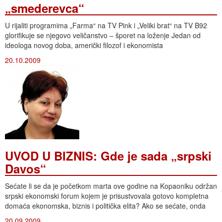
„smederevca“
U rijaliti programima „Farma“ na TV Pink i „Veliki brat“ na TV B92
glorifikuje se njegovo veličanstvo – šporet na loženje Jedan od
ideologa novog doba, američki filozof i ekonomista
20.10.2009
UVOD U BIZNIS: Gde je sada „srpski
Davos“
Sećate li se da je početkom marta ove godine na Kopaoniku održan
srpski ekonomski forum kojem je prisustvovala gotovo kompletna
domaća ekonomska, biznis i politička elita? Ako se sećate, onda
20.09.2009