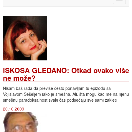
naviga
ISKOSA GLEDANO: Otkad ovako više
ne može?
Nisam baš rada da previše često ponavljam tu epizodu sa
Vojislavom Šešeljem iako je smešna. Ali, šta mogu kad me na njenu
smešnu paradoksalnost svaki čas podsećaju sve sami zakleti
20.10.2009