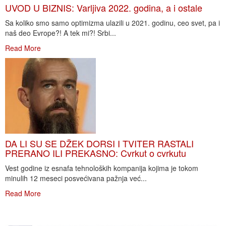
UVOD U BIZNIS: Varljiva 2022. godina, a i ostale
Sa koliko smo samo optimizma ulazili u 2021. godinu, ceo svet, pa i
naš deo Evrope?! A tek mi?! Srbi...
Read More
DA LI SU SE DŽEK DORSI I TVITER RASTALI
PRERANO ILI PREKASNO: Cvrkut o cvrkutu
Vest godine iz esnafa tehnoloških kompanija kojima je tokom
minulih 12 meseci posvećivana pažnja već...
Read More