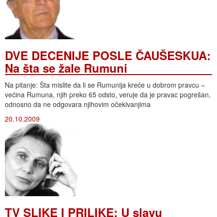
DVE DECENIJE POSLE ČAUŠESKUA:
Na šta se žale Rumuni
Na pitanje: Šta mislite da li se Rumunija kreće u dobrom pravcu –
većina Rumuna, njih preko 65 odsto, veruje da je pravac pogrešan,
odnosno da ne odgovara njihovim očekivanjima
20.10.2009
TV SLIKE I PRILIKE: U slavu