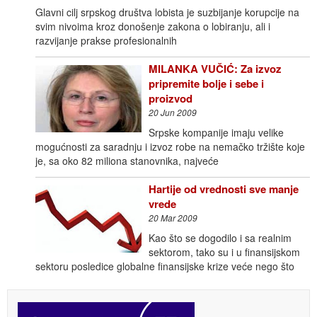
Glavni cilj srpskog društva lobista je suzbijanje korupcije na
svim nivoima kroz donošenje zakona o lobiranju, ali i
razvijanje prakse profesionalnih
MILANKA VUČIĆ: Za izvoz
pripremite bolje i sebe i
proizvod
20 Jun 2009
Srpske kompanije imaju velike
mogućnosti za saradnju i izvoz robe na nemačko tržište koje
je, sa oko 82 miliona stanovnika, najveće
Hartije od vrednosti sve manje
vrede
20 Mar 2009
Kao što se dogodilo i sa realnim
sektorom, tako su i u finansijskom
sektoru posledice globalne finansijske krize veće nego što