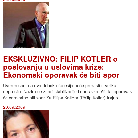
EKSKLUZIVNO: FILIP KOTLER o
poslovanju u uslovima krize:
Ekonomski oporavak će biti spor
Uveren sam da ova duboka recesija neće prerasti u veliku
depresiju. Naziru se znaci stabilizacije i oporavka. Ali, taj oporavak
će verovatno biti spor Za Filipa Kotlera (Philip Kotler) trajno
20.09.2009