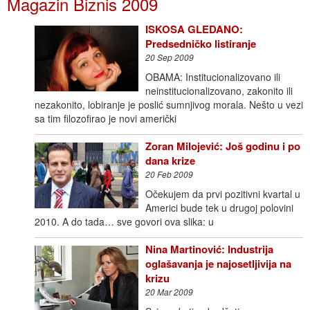
Magazin Biznis 2009
ISKOSA GLEDANO:
Predsedničko listiranje
20 Sep 2009
OBAMA: Institucionalizovano ili
neinstitucionalizovano, zakonito ili
nezakonito, lobiranje je poslić sumnjivog morala. Nešto u vezi
sa tim filozofirao je novi američki
Zoran Milojević: Još godinu i po
dana krize
20 Feb 2009
Očekujem da prvi pozitivni kvartal u
Americi bude tek u drugoj polovini
2010. A do tada… sve govori ova slika: u
Nina Martinović: Industrija
oglašavanja je najosetljivija na
krizu
20 Mar 2009