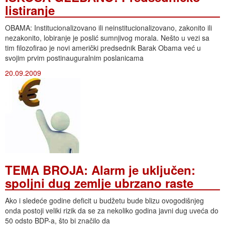
listiranje
OBAMA: Institucionalizovano ili neinstitucionalizovano, zakonito ili
nezakonito, lobiranje je poslić sumnjivog morala. Nešto u vezi sa
tim filozofirao je novi američki predsednik Barak Obama već u
svojim prvim postinauguralnim poslanicama
20.09.2009
TEMA BROJA: Alarm je uključen:
spoljni dug zemlje ubrzano raste
Ako i sledeće godine deficit u budžetu bude blizu ovogodišnjeg
onda postoji veliki rizik da se za nekoliko godina javni dug uveća do
50 odsto BDP-a, što bi značilo da