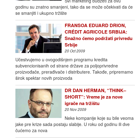
Svi marketing budžeti za ovu
godinu su znatno smanjeni, tako da se može očekivati da će
se smanjiti i ukupno tržište
FRANSOA EDUARD DRION,
CRÉDIT AGRICOLE SRBIJA:
Snažno ćemo podržati privredu
Srbije
20 Oct 2009
Učestvujemo u ovogodišnjem programu kredita
subvencionisanih od strane države za poljoprivredne
proizvođače, prerađivače i distributere. Takođe, pripremamo
širok spektar novih proizvoda
DR DAN HERMAN, “THINK–
SHORT”: Vreme je za nove
igrače na tržištu
20 Nov 2009
Neke kompanije koje su bile veoma
jake pre krize sada postaju slabije. U roku od godinu ili dve
čućemo za nova