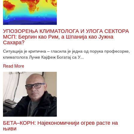
УПОЗОРЕЊА КЛИМАТОЛОГА И УЛОГА СЕКТОРА
МСП: Берлин као Рим, а Шпанија као Јужна
Сахара?
Ситуација је критична – гласила је једна од порука професорке,
климатолога Лучке Кајфеж Богатај са У...
Read More
БЕТА–КОРН: Најекономичнији огрев расте на
њиви