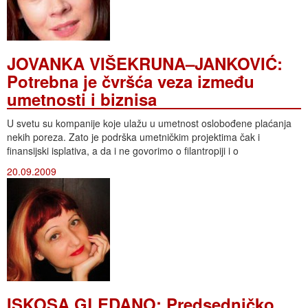
JOVANKA VIŠEKRUNA–JANKOVIĆ:
Potrebna je čvršća veza između
umetnosti i biznisa
U svetu su kompanije koje ulažu u umetnost oslobođene plaćanja
nekih poreza. Zato je podrška umetničkim projektima čak i
finansijski isplativa, a da i ne govorimo o filantropiji i o
20.09.2009
ISKOSA GLEDANO: Predsedničko