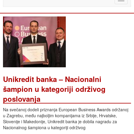
naviga
Unikredit banka – Nacionalni
šampion u kategoriji održivog
poslovanja
Na svečanoj dodeli priznanja European Business Awards održanoj
u Zagrebu, među najboljim kompanijama iz Srbije, Hrvatske,
Slovenije i Makedonije, Unikredit banka je dobila nagradu za
Nacionalnog šampiona u kategoriji održivog