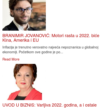
BRANIMIR JOVANOVIĆ: Motori rasta u 2022. biće
Kina, Amerika i EU
Inflacija je trenutno verovatno najveća nepoznanica u globalnoj
ekonomiji. Početkom ove godine je po...
Read More
UVOD U BIZNIS: Varljiva 2022. godina, a i ostale