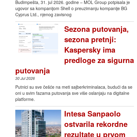
Budimpešta, 31. jul 2026. godine – MOL Group potpisala je
ugovor sa kompanijom Shell o preuzimanju kompanije BG
Cyprus Ltd., njenog zavisnog
Sezona putovanja,
sezona pretnji:
Kaspersky ima
predloge za sigurna
putovanja
30 Jul 2026
Putnici su sve češće na meti sajberkriminalaca, budući da se
oni u svim fazama putovanja sve više oslanjaju na digitalne
platforme.
Intesa Sanpaolo
ostvarila rekordne
rezultate u prvom