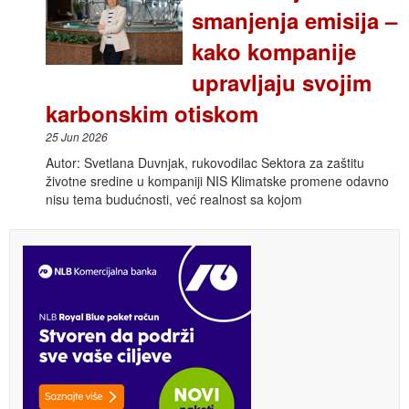
smanjenja emisija –
kako kompanije
upravljaju svojim
karbonskim otiskom
25 Jun 2026
Autor: Svetlana Duvnjak, rukovodilac Sektora za zaštitu
životne sredine u kompaniji NIS Klimatske promene odavno
nisu tema budućnosti, već realnost sa kojom