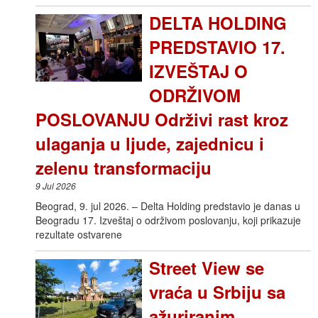
DELTA HOLDING
PREDSTAVIO 17.
IZVEŠTAJ O
ODRŽIVOM
POSLOVANJU Održivi rast kroz
ulaganja u ljude, zajednicu i
zelenu transformaciju
9 Jul 2026
Beograd, 9. jul 2026. – Delta Holding predstavio je danas u
Beogradu 17. Izveštaj o održivom poslovanju, koji prikazuje
rezultate ostvarene
Street View se
vraća u Srbiju sa
ažuriranim