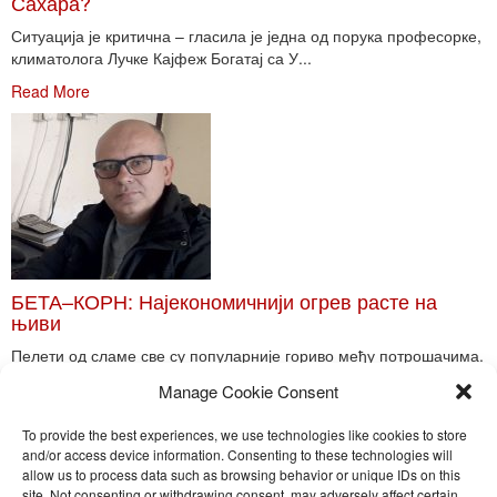
Сахара?
Ситуација је критична – гласила је једна од порука професорке,
климатолога Лучке Кајфеж Богатај са У...
Read More
БЕТА–КОРН: Најекономичнији огрев расте на
њиви
Пелети од сламе све су популарније гориво међу потрошачима.
Главне препреке већoj производњи овог ог...
Manage Cookie Consent
Read More
To provide the best experiences, we use technologies like cookies to store
and/or access device information. Consenting to these technologies will
allow us to process data such as browsing behavior or unique IDs on this
site. Not consenting or withdrawing consent, may adversely affect certain