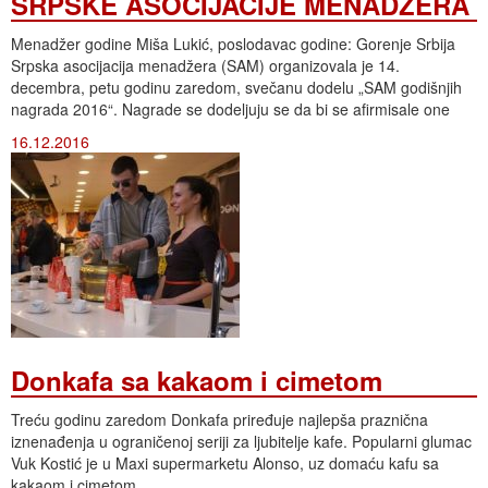
SRPSKE ASOCIJACIJE MENADŽERA
Menadžer godine Miša Lukić, poslodavac godine: Gorenje Srbija
Srpska asocijacija menadžera (SAM) organizovala je 14.
decembra, petu godinu zaredom, svečanu dodelu „SAM godišnjih
nagrada 2016“. Nagrade se dodeljuju se da bi se afirmisale one
16.12.2016
Donkafa sa kakaom i cimetom
Treću godinu zaredom Donkafa priređuje najlepša praznična
iznenađenja u ograničenoj seriji za ljubitelje kafe. Popularni glumac
Vuk Kostić je u Maxi supermarketu Alonso, uz domaću kafu sa
kakaom i cimetom