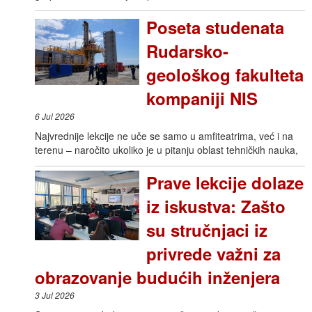
Poseta studenata
Rudarsko-
geološkog fakulteta
kompaniji NIS
6 Jul 2026
Najvrednije lekcije ne uče se samo u amfiteatrima, već i na
terenu – naročito ukoliko je u pitanju oblast tehničkih nauka,
Prave lekcije dolaze
iz iskustva: Zašto
su stručnjaci iz
privrede važni za
obrazovanje budućih inženjera
3 Jul 2026