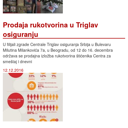
Prodaja rukotvorina u Triglav
osiguranju
U filijali zgrade Centrale Triglav osiguranja Srbija u Bulevaru
Milutina Milankovića 7a, u Beogradu, od 12 do 16. decembra
održava se prodajna izložba rukotvorina štićenika Centra za
smeštaj i dnevni
12.12.2016