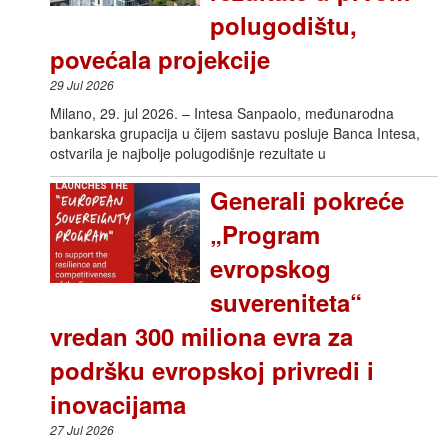
polugodištu,
povećala projekcije
29 Jul 2026
Milano, 29. jul 2026. – Intesa Sanpaolo, međunarodna
bankarska grupacija u čijem sastavu posluje Banca Intesa,
ostvarila je najbolje polugodišnje rezultate u
Generali pokreće
„Program
evropskog
suvereniteta“
vredan 300 miliona evra za
podršku evropskoj privredi i
inovacijama
27 Jul 2026