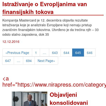
Istraživanje o Evropljanima van
finansijskih tokova
Kompanija Mastercard je 12. decembra objavila rezultate
istraživanja koje je analiziralo Evropljane koji nemaju pristup
zvaničnim finansijskim tokovima. Utvrđeno je da trećina njih – 33
odsto stalno zaposlena, dok 35
12.12.2016
«Previous Page
1
…
643
644
645
646
647
…
694
Next Page»
<a
href="https://www.nirapress.com/categor
Objavljeni
konsolidovani