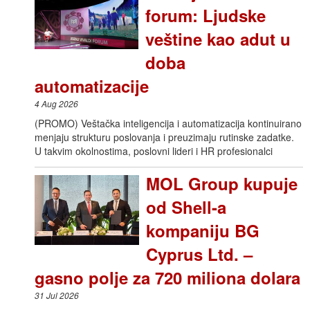
forum: Ljudske
veštine kao adut u
doba
automatizacije
4 Aug 2026
(PROMO) Veštačka inteligencija i automatizacija kontinuirano
menjaju strukturu poslovanja i preuzimaju rutinske zadatke.
U takvim okolnostima, poslovni lideri i HR profesionalci
MOL Group kupuje
od Shell-a
kompaniju BG
Cyprus Ltd. –
gasno polje za 720 miliona dolara
31 Jul 2026