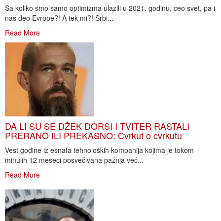
Sa koliko smo samo optimizma ulazili u 2021. godinu, ceo svet, pa i
naš deo Evrope?! A tek mi?! Srbi...
Read More
DA LI SU SE DŽEK DORSI I TVITER RASTALI
PRERANO ILI PREKASNO: Cvrkut o cvrkutu
Vest godine iz esnafa tehnoloških kompanija kojima je tokom
minulih 12 meseci posvećivana pažnja već...
Read More