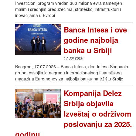
Investicioni program vredan 300 miliona evra namenjen
malim i srednjim preduzećima, strateškoj infrastrukturi i
inovacijama u Evropi
Banca Intesa i ove
godine najbolja
banka u Srbiji
17 Jul 2026
Beograd, 17.07.2026 – Banca Intesa, deo Intesa Sanpaolo
grupe, osvojila je nagradu internacionalnog finansijskog
magazina Euromoney za najbolju banku na tržištu Srbije
Kompanija Delez
Srbija objavila
Izveštaj o održivom
poslovanju za 2025.
godinu