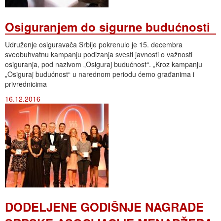
Osiguranjem do sigurne budućnosti
Udruženje osiguravača Srbije pokrenulo je 15. decembra
sveobuhvatnu kampanju podizanja svesti javnosti o važnosti
osiguranja, pod nazivom „Osiguraj budućnost“. „Kroz kampanju
„Osiguraj budućnost“ u narednom periodu ćemo građanima i
privrednicima
16.12.2016
DODELJENE GODIŠNJE NAGRADE