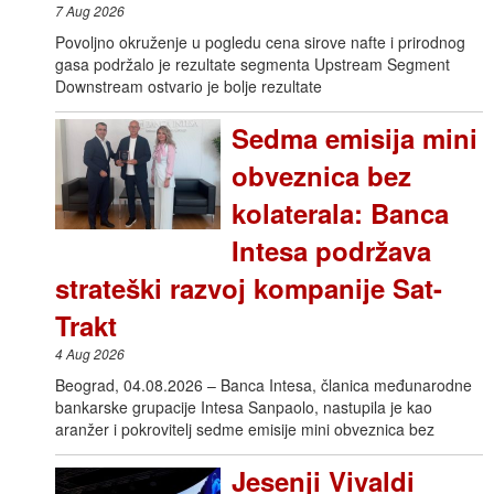
7 Aug 2026
Povoljno okruženje u pogledu cena sirove nafte i prirodnog
gasa podržalo je rezultate segmenta Upstream Segment
Downstream ostvario je bolje rezultate
Sedma emisija mini
obveznica bez
kolaterala: Banca
Intesa podržava
strateški razvoj kompanije Sat-
Trakt
4 Aug 2026
Beograd, 04.08.2026 – Banca Intesa, članica međunarodne
bankarske grupacije Intesa Sanpaolo, nastupila je kao
aranžer i pokrovitelj sedme emisije mini obveznica bez
Jesenji Vivaldi