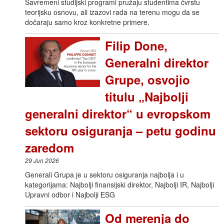
Savremeni studijski programi pružaju studentima čvrstu
teorijsku osnovu, ali izazovi rada na terenu mogu da se
dočaraju samo kroz konkretne primere.
Filip Done,
Generalni direktor
Grupe, osvojio
titulu „Najbolji
generalni direktor“ u evropskom
sektoru osiguranja – petu godinu
zaredom
29 Jun 2026
Generali Grupa je u sektoru osiguranja najbolja i u
kategorijama: Najbolji finansijski direktor, Najbolji IR, Najbolji
Upravni odbor i Najbolji ESG
Od merenja do