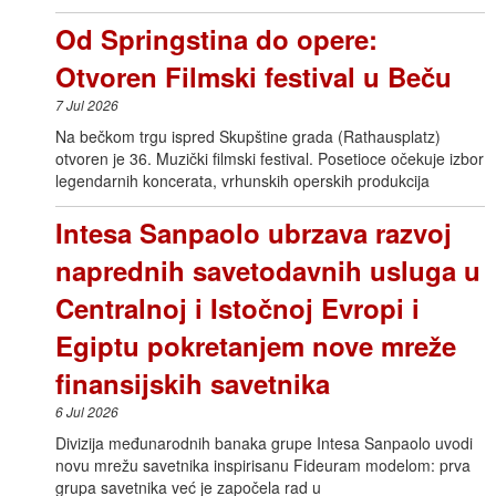
Od Springstina do opere:
Otvoren Filmski festival u Beču
7 Jul 2026
Na bečkom trgu ispred Skupštine grada (Rathausplatz)
otvoren je 36. Muzički filmski festival. Posetioce očekuje izbor
legendarnih koncerata, vrhunskih operskih produkcija
Intesa Sanpaolo ubrzava razvoj
naprednih savetodavnih usluga u
Centralnoj i Istočnoj Evropi i
Egiptu pokretanjem nove mreže
finansijskih savetnika
6 Jul 2026
Divizija međunarodnih banaka grupe Intesa Sanpaolo uvodi
novu mrežu savetnika inspirisanu Fideuram modelom: prva
grupa savetnika već je započela rad u