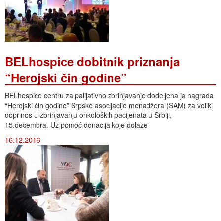
BELhospice dobitnik priznanja
“Herojski čin godine”
BELhospice centru za palijativno zbrinjavanje dodeljena ja nagrada
“Herojski čin godine” Srpske asocijacije menadžera (SAM) za veliki
doprinos u zbrinjavanju onkoloških pacijenata u Srbiji,
15.decembra. Uz pomoć donacija koje dolaze
16.12.2016