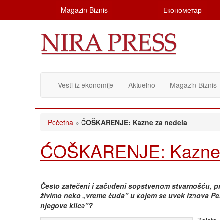
Magazin Biznis
Економетар
Vesti iz ekonomije
Aktuelno
Magazin Biznis
Početna
»
ĆOŠKARENJE: Kazne za nedela
ĆOŠKARENJE: Kazne 
Često zatečeni i začuđeni sopstvenom stvarnošću, pr
živimo neko „vreme čuda” u kojem se uvek iznova Peki
njegove klice”?