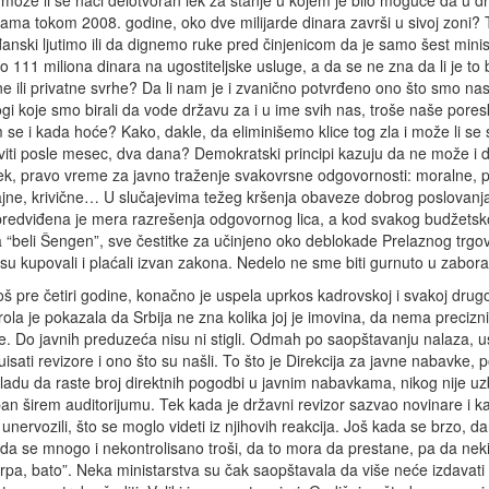
 može li se naći delotvoran lek za stanje u kojem je bilo moguće da u 
ma tokom 2008. godine, oko dve milijarde dinara završi u sivoj zoni? T
anski ljutimo ili da dignemo ruke pred činjenicom da je samo šest mini
lo 111 miliona dinara na ugostiteljske usluge, a da se ne zna da li je to b
e ili privatne svrhe? Da li nam je i zvanično potvrđeno ono što smo nasl
i koje smo birali da vode državu za i u ime svih nas, troše naše pore
 se i kada hoće? Kako, dakle, da eliminišemo klice tog zla i može li se 
iti posle mesec, dva dana? Demokratski principi kazuju da ne može i d
k, pravo vreme za javno traženje svakovrsne odgovornosti: moralne, po
ajne, krivične… U slučajevima težeg kršenja obaveze dobrog poslovan
predviđena je mera razrešenja odgovornog lica, a kod svakog budžets
a “beli Šengen”, sve čestitke za učinjeno oko deblokade Prelaznog trgo
su kupovali i plaćali izvan zakona. Nedelo ne sme biti gurnuto u zabora
š pre četiri godine, konačno je uspela uprkos kadrovskoj i svakoj drugo
ola je pokazala da Srbija ne zna kolika joj je imovina, da nema precizn
. Do javnih preduzeća nisu ni stigli. Odmah po saopštavanju nalaza, us
sati revizore i ono što su našli. To što je Direkcija za javne nabavke, p
du da raste broj direktnih pogodbi u javnim nabavkama, nikog nije uz
upan širem auditorijumu. Tek kada je državni revizor sazvao novinare i k
nervozili, što se moglo videti iz njihovih reakcija. Još kada se brzo, dan
 da se mnogo i nekontrolisano troši, da to mora da prestane, pa da neki 
„prpa, bato”. Neka ministarstva su čak saopštavala da više neće izdavati