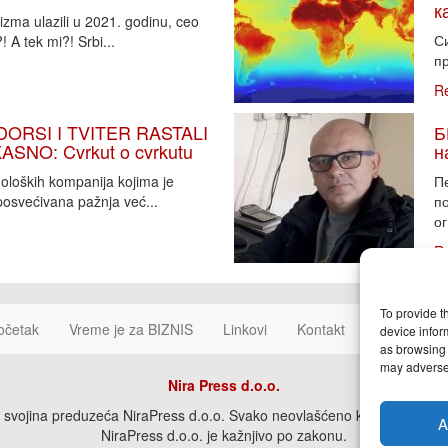
к
zma ulazili u 2021. godinu, ceo
Си
 A tek mi?! Srbi...
пр
R
DORSI I TVITER RASTALI
Б
SNO: Cvrkut o cvrkutu
н
noloških kompanija kojima je
П
osvećivana pažnja već...
п
ог
R
To provide t
očetak
Vreme je za BIZNIS
Linkovi
Kontakt
Cookie Poli
device infor
as browsing 
may adversel
Nira Press d.o.o.
svojina preduzeća NiraPress d.o.o. Svako neovlašćeno korišćenje, kopira
A
NiraPress d.o.o. je kažnjivo po zakonu.