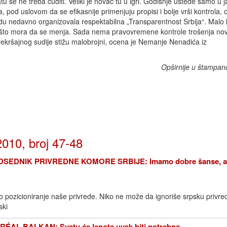
u se ne treba čuditi. Veliki je novac tu u igri. Godišnje uštede samo u 
 pod uslovom da se efikasnije primenjuju propisi i bolje vrši kontrola,
u nedavno organizovala respektabilna „Transparentnost Srbija“. Malo li
nešto mora da se menja. Sada nema pravovremene kontrole trošenja nov
kršajnog sudije stižu malobrojni, ocena je Nemanje Nenadića iz
Opširnije u štampan
010, broj 47-48
EDNIK PRIVREDNE KOMORE SRBIJE: Imamo dobre šanse, ali 
 pozicioniranje naše privrede. Niko ne može da ignoriše srpsku privred
ski
ÉAL BALKAN: Svetu će lepota uvek biti potrebna