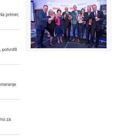
 Na primer,
 potvrdili
pomeranje
amo za