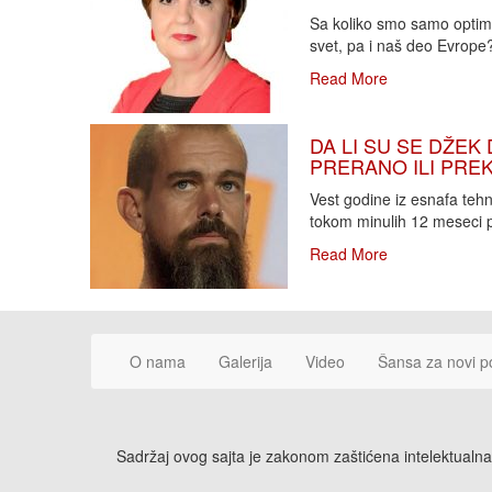
Sa koliko smo samo optimi
svet, pa i naš deo Evrope?!
Read More
DA LI SU SE DŽEK 
PRERANO ILI PREKA
Vest godine iz esnafa teh
tokom minulih 12 meseci p
Read More
O nama
Galerija
Video
Šansa za novi p
Sadržaj ovog sajta je zakonom zaštićena intelektualna 