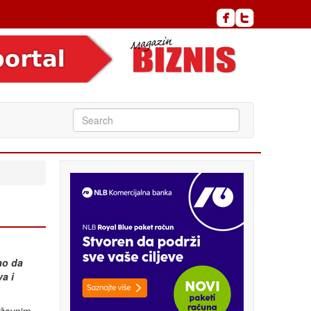
ao da
a i