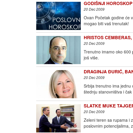
GODIŠNJI HOROSKOP Z
20 Dec 2009
Ovan Početak godine će va
mogao biti vaš trenutak!
HRISTOS CEMBERAS, G
20 Dec 2009
Trenutno imamo oko 600 po
još više.
DRAGINJA ĐURIĆ, BAN
20 Dec 2009
Srbija trenutno ima jednu
štednju stanovništva i čak
SLATKE MUKE TAJGERA 
20 Dec 2009
Zeleni teren sa rupama i 
poslovnim potencijalima, z