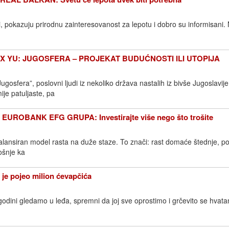
i, pokazuju prirodnu zainteresovanost za lepotu i dobro su informisani.
EX YU: JUGOSFERA – PROJEKAT BUDUĆNOSTI ILI UTOPIJA
osfera”, poslovni ljudi iz nekoliko država nastalih iz bivše Jugoslavije,
je patuljaste, pa
UROBANK EFG GRUPA: Investirajte više nego što trošite
zbalansiran model rasta na duže staze. To znači: rast domaće štednje, 
ošnje ka
je pojeo milion ćevapčića
godini gledamo u leđa, spremni da joj sve oprostimo i grčevito se hvat