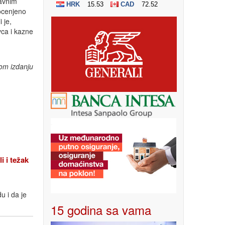
javnim
 ocenjeno
 je,
ca i kazne
om izdanju
i težak
u i da je
15 godina sa vama