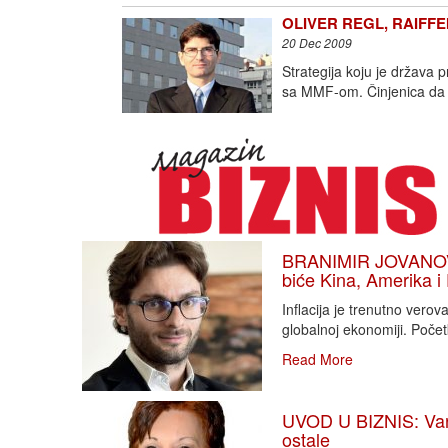
OLIVER REGL, RAIFFEIS
20 Dec 2009
Strategija koju je država
sa MMF-om. Činjenica da 
BRANIMIR JOVANOVIĆ
biće Kina, Amerika i
Inflacija je trenutno vero
globalnoj ekonomiji. Poče
Read More
UVOD U BIZNIS: Varlj
ostale