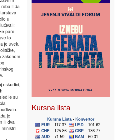
državnim
reba li da
starstava
ilo u
ućivali:
ske pare
sve to
a je uvek,
litičke,
ja zakonom
kog
vinskog
v.
j oskudici,
ih
ledile su
ola
Kursna lista
buđivalo.
ada je
 ili dva
ministri