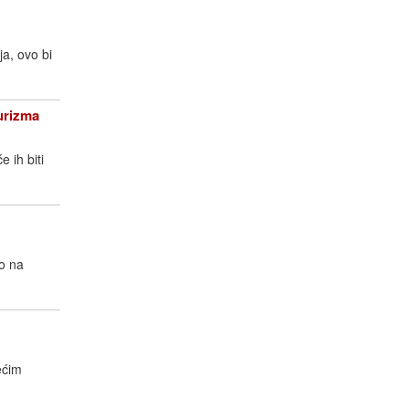
a, ovo bi
urizma
 ih biti
o na
ećim