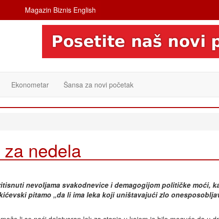
Magazin Biznis English
Ekonometar
Šansa za novi početak
za nedela
itisnuti nevoljama svakodnevice i demagogijom političke moći, k
ćevski pitamo „da li ima leka koji uništavajući zlo onesposobljav