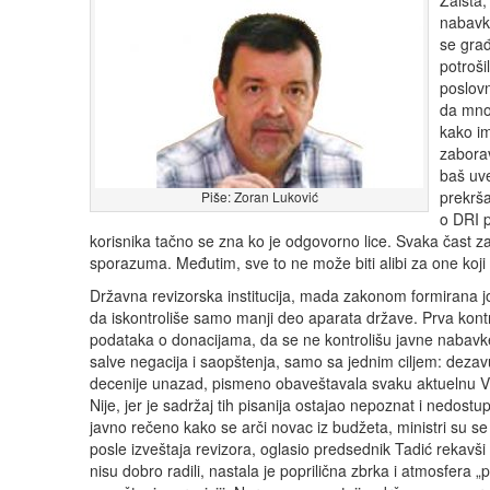
Zaista,
nabavka
se građ
potroši
poslovn
da mnog
kako im
zaborav
baš uve
prekrš
Piše: Zoran Luković
o DRI 
korisnika tačno se zna ko je odgovorno lice. Svaka čast z
sporazuma. Međutim, sve to ne može biti alibi za one koji 
Državna revizorska institucija, mada zakonom formirana jo
da iskontroliše samo manji deo aparata države. Prva kontr
podataka o donacijama, da se ne kontrolišu javne nabavke
salve negacija i saopštenja, samo sa jednim ciljem: dezavui
decenije unazad, pismeno obaveštavala svaku aktuelnu Vla
Nije, jer je sadržaj tih pisanija ostajao nepoznat i nedost
javno rečeno kako se arči novac iz budžeta, ministri su se u
posle izveštaja revizora, oglasio predsednik Tadić rekavši
nisu dobro radili, nastala je poprilična zbrka i atmosfera 