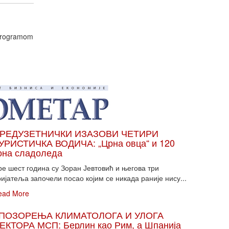
 programom
РЕДУЗЕТНИЧКИ ИЗАЗОВИ ЧЕТИРИ
УРИСТИЧКА ВОДИЧА: „Црна овца“ и 120
она сладоледа
ре шест година су Зоран Јевтовић и његова три
ијатеља започели посао којим се никада раније нису...
ead More
ПОЗОРЕЊА КЛИМАТОЛОГА И УЛОГА
ЕКТОРА МСП: Берлин као Рим, а Шпанија