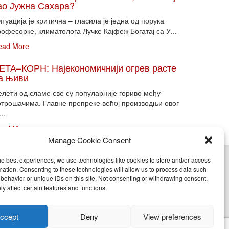
ао Јужна Сахара?
туација је критична – гласила је једна од порука
офесорке, климатолога Лучке Кајфеж Богатај са У...
ead More
ЕТА–КОРН: Најекономичнији огрев расте
а њиви
елети од сламе све су популарније гориво међу
отрошачима. Главне препреке већoj производњи овог
...
ead More
Manage Cookie Consent
he best experiences, we use technologies like cookies to store and/or access
cy (EU)
mation. Consenting to these technologies will allow us to process data such
behavior or unique IDs on this site. Not consenting or withdrawing consent,
y affect certain features and functions.
nje, objavljivanje celine ili delova bilo kog proizvoda
ccept
Deny
View preferences