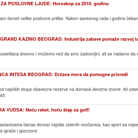
A POSLOVNE LJUDE: Horoskop za 2010. godinu
m doneti velike poslovne prilike. Nakon savesnog rada i godina čekanj
RAND KAZINO BEOGRAD: Industrija zabave pomaže razvoj t
setilaca dnevno i možemo reći da smo zadovoljni, ali se nadamo da će
CA INTESA BEOGRAD: Država mora da pomogne privredi
 od najviših stopa obavezne rezerve na domaće devizne izvore: 40 odst
 45
VUDSA: Neću reket, hoću štap za golf!
zastavicama danas donosi najviše zelenih novčanica, kao sport sa najv
a igrače i sponzore