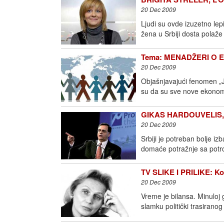
20 Dec 2009
Ljudi su ovde izuzetno lep
žena u Srbiji dosta polaže
Tema: MENADŽERI O 
20 Dec 2009
Objašnjavajući fenomen „Jug
su da su sve nove ekonomi
GIKAS HARDOUVELIS, E
20 Dec 2009
Srbiji je potreban bolje i
domaće potražnje sa potr
TV SLIKE I PRILIKE: Ko 
20 Dec 2009
Vreme je bilansa. Minuloj 
slamku politički trasiranog