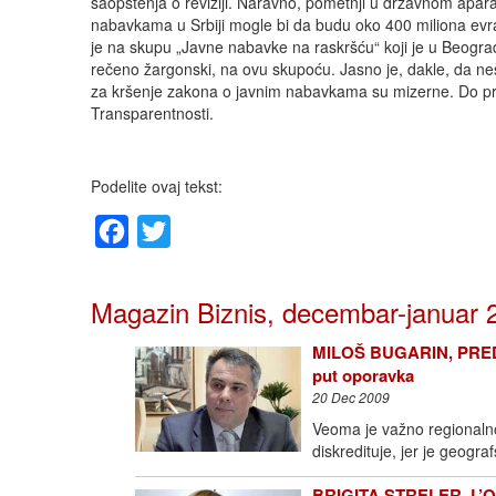
saopštenja o reviziji. Naravno, pometnji u državnom aparat
nabavkama u Srbiji mogle bi da budu oko 400 miliona evra,
je na skupu „Javne nabavke na raskršću“ koji je u Beograd
rečeno žargonski, na ovu skupoću. Jasno je, dakle, da 
za kršenje zakona o javnim nabavkama su mizerne. Do pre
Transparentnosti.
Podelite ovaj tekst:
Facebook
Twitter
Magazin Biznis, decembar-januar 2
MILOŠ BUGARIN, PREDS
put oporavka
20 Dec 2009
Veoma je važno regionalno
diskredituje, jer je geograf
BRIGITA STRELER, L’OR