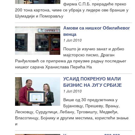
фирма С.П.Б. прерадиће преко
200 тона картона, чиме се убраја у лидере ове бранше у
Шумадији и Поморављу
Амови са нишког Обилићевог
венца
1 Jun 2010
Пошто је изучио занат и добио
мајсторско писмо, Драган
Ранђеловић се припрема да преузме радњу последњег
нишког сарача Хранислава Перића На
УСАИД ПОКРЕНУО МАЛИ
БИЗНИС НА ЈУГУ СРБИЈЕ
1 Jun 2010
Више од 30 предузетника у
Бујановцу, Прешеву, Врању,
Лесковцу, Сурдулици, Лебану, Трговишту, Медвеђи,
Власотинцу, Бојнику и другим местима, користећи знање
и