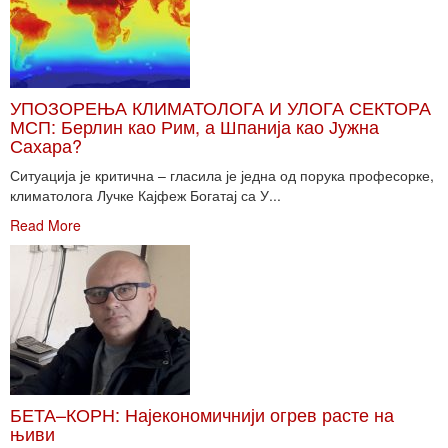
УПОЗОРЕЊА КЛИМАТОЛОГА И УЛОГА СЕКТОРА
МСП: Берлин као Рим, а Шпанија као Јужна
Сахара?
Ситуација је критична – гласила је једна од порука професорке,
климатолога Лучке Кајфеж Богатај са У...
Read More
БЕТА–КОРН: Најекономичнији огрев расте на
њиви