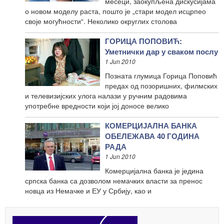
месеци, заокупљена дискусијама
о новом моделу раста, пошто је „стари модел исцрпео
своје могућности“. Неколико округлих столова
ГОРИЦА ПОПОВИЋ:
Уметнички дар у сваком послу
1 Jun 2010
Позната глумица Горица Поповић
предах од позоришних, филмских
и телевизијских улога налази у ручним радовима
употребне вредности који јој доносе велико
КОМЕРЦИЈАЛНА БАНКА
ОБЕЛЕЖАВА 40 ГОДИНА
РАДА
1 Jun 2010
Комерцијална банка је једина
српска банка са дозволом немачких власти за пренос
новца из Немачке и ЕУ у Србију, као и