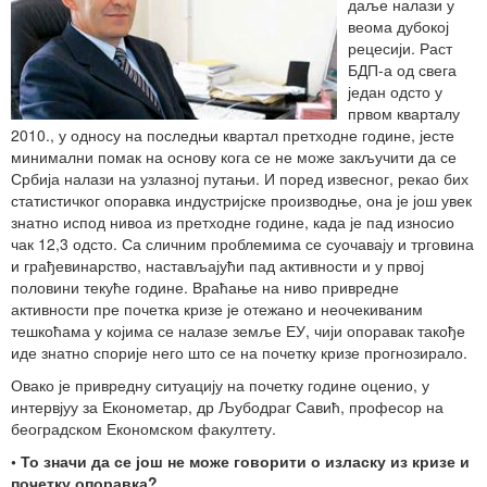
даље налази у
веома дубокој
рецесији. Раст
БДП-а од свега
један одсто у
првом кварталу
2010., у односу на последњи квартал претходне године, јесте
минимални помак на основу кога се не може закључити да се
Србија налази на узлазној путањи. И поред извесног, рекао бих
статистичког опоравка индустријске производње, она је још увек
знатно испод нивоа из претходне године, када је пад износио
чак 12,3 одсто. Са сличним проблемима се суочавају и трговина
и грађевинарство, настављајући пад активности и у првој
половини текуће године. Враћање на ниво привредне
активности пре почетка кризе је отежано и неочекиваним
тешкоћама у којима се налазе земље ЕУ, чији опоравак такође
иде знатно спорије него што се на почетку кризе прогнозирало.
Овако је привредну ситуацију на почетку године оценио, у
интервјуу за Економетар, др Љубодраг Савић, професор на
београдском Економском факултету.
• То значи да се још не може говорити о изласку из кризе и
почетку опоравка?