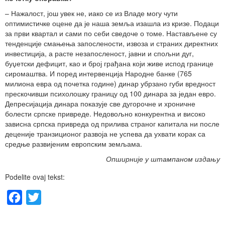
– Нажалост, још увек не, иако се из Владе могу чути
оптимистичке оцене да је наша земља изашла из кризе. Подаци
за први квартал и сами по себи сведоче о томе. Настављене су
тенденције смањења запослености, извоза и страних директних
инвестиција, а расте незапосленост, јавни и спољни дуг,
буџетски дефицит, као и број грађана који живе испод границе
сиромаштва. И поред интервенција Народне банке (765
милиона евра од почетка године) динар убрзано губи вредност
прескочивши психолошку границу од 100 динара за један евро.
Депресијација динара показује све дугорочне и хроничне
болести српске привреде. Недовољно конкурентна и високо
зависна српска привреда од прилива страног капитала ни после
деценије транзиционог развоја не успева да ухвати корак са
средње развијеним европским земљама.
Опширније у штампаном издању
Podelite ovaj tekst:
Facebook
Twitter