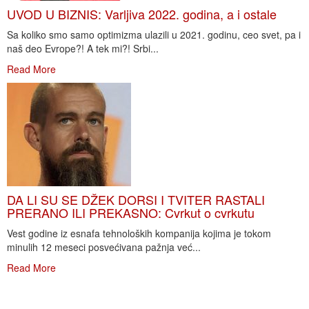
UVOD U BIZNIS: Varljiva 2022. godina, a i ostale
Sa koliko smo samo optimizma ulazili u 2021. godinu, ceo svet, pa i
naš deo Evrope?! A tek mi?! Srbi...
Read More
DA LI SU SE DŽEK DORSI I TVITER RASTALI
PRERANO ILI PREKASNO: Cvrkut o cvrkutu
Vest godine iz esnafa tehnoloških kompanija kojima je tokom
minulih 12 meseci posvećivana pažnja već...
Read More