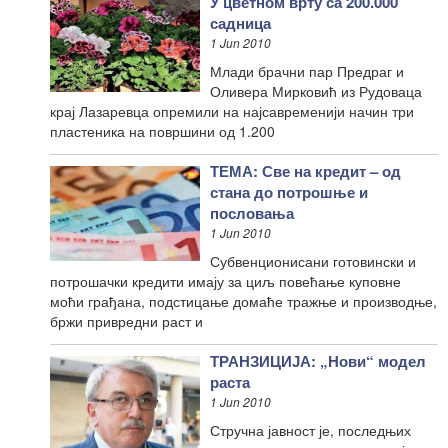
У цветном врту са 200.000
садница
1 Jun 2010
Млади брачни пар Предраг и
Оливера Мирковић из Рудоваца
крај Лазаревца опремили на најсавременији начин три
пластеника на површини од 1.200
ТЕМА: Све на кредит – од
стана до потрошње и
пословања
1 Jun 2010
Субвенционисани готовински и
потрошачки кредити имају за циљ повећање куповне
моћи грађана, подстицање домаће тражње и производње,
бржи привредни раст и
ТРАНЗИЦИЈА: „Нови“ модел
раста
1 Jun 2010
Стручна јавност је, последњих