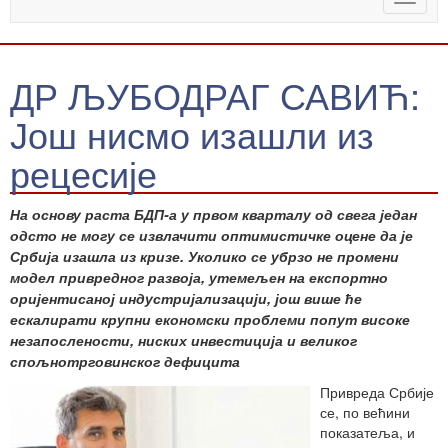
naviga
ДР ЉУБОДРАГ САВИЋ:
Још нисмо изашли из
рецесије
На основу раста БДП-а у првом кварталу од свега један
одсто не могу се извлачити оптимистичке оцене да је
Србија изашла из кризе. Уколико се убрзо не промени
модел привредног развоја, утемељен на експортно
оријентисаној индустријализацији, још више ће
ескалирати крупни економски проблеми попут високе
незапослености, ниских инвестиција и великог
спољнотрговинског дефицита
Привреда Србије
се, по већини
показатеља, и