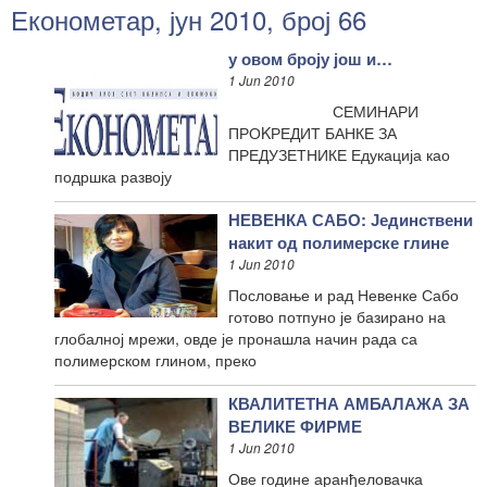
Економетар, јун 2010, број 66
у овом броју још и…
1 Jun 2010
СЕМИНАРИ
ПРОKРЕДИТ БАНКЕ ЗА
ПРЕДУЗЕТНИКЕ Едукација као
подршка развоју
НЕВЕНКА САБО: Јединствени
накит од полимерске глине
1 Jun 2010
Пословање и рад Невенке Сабо
готово потпуно је базирано на
глобалној мрежи, овде је пронашла начин рада са
полимерском глином, преко
КВАЛИТЕТНА АМБАЛАЖА ЗА
ВЕЛИКЕ ФИРМЕ
1 Jun 2010
Ове године аранђеловачка