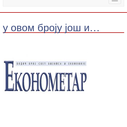
naviga
у овом броју још и…