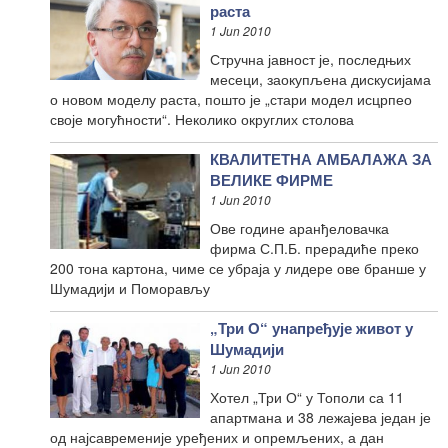
раста
1 Jun 2010
Стручна јавност је, последњих
месеци, заокупљена дискусијама
о новом моделу раста, пошто је „стари модел исцрпео
своје могућности“. Неколико округлих столова
КВАЛИТЕТНА АМБАЛАЖА ЗА
ВЕЛИКЕ ФИРМЕ
1 Jun 2010
Ове године аранђеловачка
фирма С.П.Б. прерадиће преко
200 тона картона, чиме се убраја у лидере ове бранше у
Шумадији и Поморављу
„Три О“ унапређује живот у
Шумадији
1 Jun 2010
Хотел „Три О“ у Тополи са 11
апартмана и 38 лежајева један је
од најсавременије уређених и опремљених, а дан