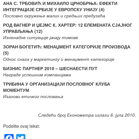
АНА С. ТРБОВИЋ И МИХАИЛО ЦРНОБРЊА: ЕФЕКТИ
ИНТЕГРАЦИЈЕ СРБИЈЕ У ЕВРОПСКУ УНИЈУ (4)
Пословно окружење малих и средњих предузећа
РОД ВАГНЕР И ЏЕЈМС К. ХАРТЕР: 12 ЕЛЕМЕНАТА СЈАЈНОГ
УПРАВЉАЊА (12)
Изненадне ситуације јачају тимове
ЗОРАН БОГЕТИЋ: МЕНАЏМЕНТ КАТЕГОРИЈЕ ПРОИЗВОДА
(5)
Однос снага у маркетингу и менаџмент категорије
БИЗНИС ПАРТНЕР 2010 – ШЕСНАЕСТИ ПУТ
Награде успешним компанијама
ТРИБИНА У ОРГАНИЗАЦИЈИ ПОСЛОВНОГ КЛУБА
МОМЕНТУМ
Изазови етичког пословања
Следећи број Економетра излази 6. јула 2010.
Podelite ovaj tekst:
Facebook
Twitter