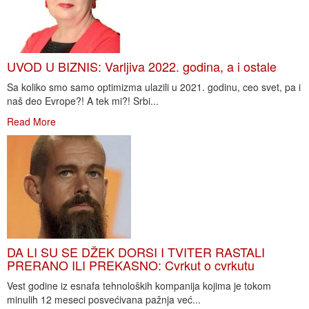
UVOD U BIZNIS: Varljiva 2022. godina, a i ostale
Sa koliko smo samo optimizma ulazili u 2021. godinu, ceo svet, pa i
naš deo Evrope?! A tek mi?! Srbi...
Read More
DA LI SU SE DŽEK DORSI I TVITER RASTALI
PRERANO ILI PREKASNO: Cvrkut o cvrkutu
Vest godine iz esnafa tehnoloških kompanija kojima je tokom
minulih 12 meseci posvećivana pažnja već...