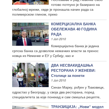
готово потпуно је базирано на
глобалној мрежи, овде је пронашла начин рада са
полимерском глином, преко
КОМЕРЦИЈАЛНА БАНКА
ОБЕЛЕЖАВА 40 ГОДИНА
РАДА
1 Jun 2010
Комерцијална банка је једина
српска банка са дозволом немачких власти за пренос
новца из Немачке и ЕУ у Србију, као и
ДВА НЕСВАКИДАШЊА
РЕСТОРАНА У ЖЕНЕВИ:
Столице за понети
1 Jun 2010
Синан Марку, рођен у Ђаковици,
одрастао у Београду, у своја два ресторана, поред
специјалитета за које понекад и сам смишља рецепте,
ТРАНЗИЦИЈА: „Нови“ модел