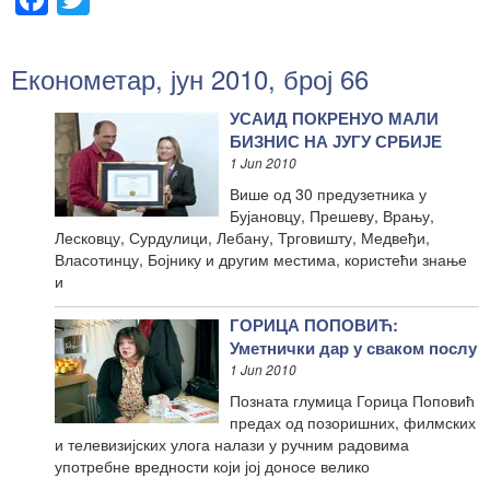
Економетар, јун 2010, број 66
УСАИД ПОКРЕНУО МАЛИ
БИЗНИС НА ЈУГУ СРБИЈЕ
1 Jun 2010
Више од 30 предузетника у
Бујановцу, Прешеву, Врању,
Лесковцу, Сурдулици, Лебану, Трговишту, Медвеђи,
Власотинцу, Бојнику и другим местима, користећи знање
и
ГОРИЦА ПОПОВИЋ:
Уметнички дар у сваком послу
1 Jun 2010
Позната глумица Горица Поповић
предах од позоришних, филмских
и телевизијских улога налази у ручним радовима
употребне вредности који јој доносе велико