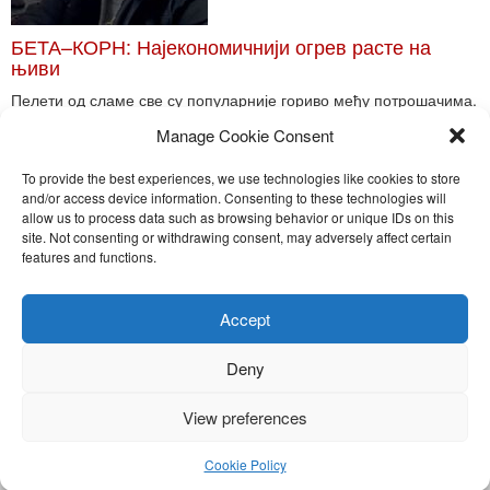
БЕТА–КОРН: Најекономичнији огрев расте на
њиви
Пелети од сламе све су популарније гориво међу потрошачима.
Главне препреке већoj производњи овог ог...
Manage Cookie Consent
Read More
To provide the best experiences, we use technologies like cookies to store
and/or access device information. Consenting to these technologies will
allow us to process data such as browsing behavior or unique IDs on this
site. Not consenting or withdrawing consent, may adversely affect certain
Toggle
features and functions.
naviga
Nira Press d.o.o.
Accept
Sadržaj ovog sajta je zakonom zaštićena intelektualna svojina
preduzeća NiraPress d.o.o. Svako neovlašćeno korišćenje,
Deny
kopiranje, objavljivanje celine ili delova bilo kog proizvoda NiraPress
d.o.o. je kažnjivo po zakonu.
View preferences
Cookie Policy