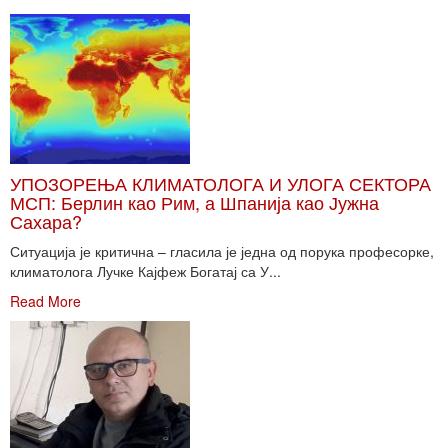
УПОЗОРЕЊА КЛИМАТОЛОГА И УЛОГА СЕКТОРА
МСП: Берлин као Рим, а Шпанија као Јужна
Сахара?
Ситуација је критична – гласила је једна од порука професорке,
климатолога Лучке Кајфеж Богатај са У...
Read More