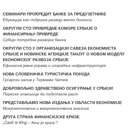
СЕМИНАРИ ПРОKРЕДИТ БАНКЕ ЗА ПРЕДУЗЕТНИКЕ
Едукација као подршка развоју малог бизниса
ОКРУГЛИ СТО ПРИВРЕДНЕ КОМОРЕ СРБИЈЕ О
ФИНАНСИРАЊУ ПРИВРЕДЕ
Србији потребна развојна банка
ОКРУГЛИ СТО У ОРГАНИЗАЦИЈИ САВЕЗА ЕКОНОМИСТА
СРБИЈЕ И НОВИНСКЕ АГЕНЦИЈЕ ТАНЈУГ О НОВОМ МОДЕЛУ
ЕКОНОМСКОГ РАЗВОЈА СРБИЈЕ
Ефикасна јавна управа и изградња инфраструктуре
НОВА СЛОВЕНАЧКА ТУРИСТИЧКА ПОНУДА
Гусарски залив у Термама Чатеж
ДОБРОВОЉНО ЗДРАВСТВЕНО ОСИГУРАЊЕ У СРБИЈИ
Пореске олакшице би подстакле раст
ПРЕДСТАВЉАМО НОВА ИЗДАЊА У ОБЛАСТИ ЕКОНОМИЈЕ
Микроекономска и макроекономска анализа
ДРУГА СТРАНА ФИНАНСИЈСКЕ КРИЗЕ
„Cash is King – Кеш је краљ“!