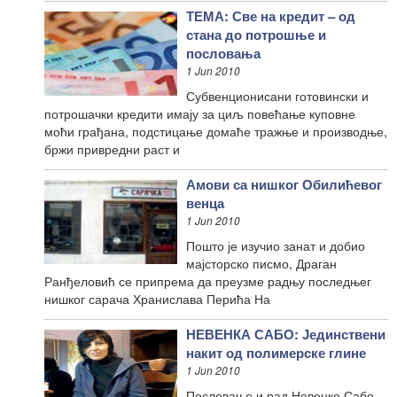
ТЕМА: Све на кредит – од
стана до потрошње и
пословања
1 Jun 2010
Субвенционисани готовински и
потрошачки кредити имају за циљ повећање куповне
моћи грађана, подстицање домаће тражње и производње,
бржи привредни раст и
Амови са нишког Обилићевог
венца
1 Jun 2010
Пошто је изучио занат и добио
мајсторско писмо, Драган
Ранђеловић се припрема да преузме радњу последњег
нишког сарача Хранислава Перића На
НЕВЕНКА САБО: Јединствени
накит од полимерске глине
1 Jun 2010
Пословање и рад Невенке Сабо