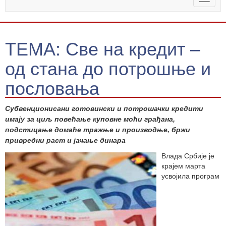
naviga
ТЕМА: Све на кредит –
од стана до потрошње и
пословања
Субвенционисани готовински и потрошачки кредити
имају за циљ повећање куповне моћи грађана,
подстицање домаће тражње и производње, бржи
привредни раст и јачање динара
Влада Србије је
крајем марта
усвојила програм