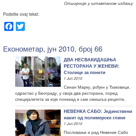
Опширније у штампаном издању
Podelite ovaj tekst:
Facebook
Twitter
Економетар, јун 2010, број 66
ДВА НЕСВАКИДАШЊА
РЕСТОРАНА У ЖЕНЕВИ:
Столице за понети
1 Jun 2010
Синан Марку, рођен у Ђаковици,
одрастао у Београду, у своја два ресторана, поред
специјалитета за које понекад и сам смишља рецепте,
НЕВЕНКА САБО: Јединствени
накит од полимерске глине
1 Jun 2010
Пословање и рад Невенке Сабо