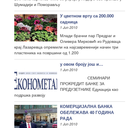
Шумадији и Поморављу
У цветном врту са 200.000
садница
1 Jun 2010
Млади брачни пар Предраг и
Оливера Мирковић из Рудоваца
крај Лазаревца опремили на најсавременији начин три
пластеника на површини од 1.200
у овом броју још и…
1 Jun 2010
СЕМИНАРИ
ПРОKРЕДИТ БАНКЕ ЗА
ПРЕДУЗЕТНИКЕ Едукација као
подршка развоју
КОМЕРЦИЈАЛНА БАНКА
ОБЕЛЕЖАВА 40 ГОДИНА
РАДА
1 Jun 2010