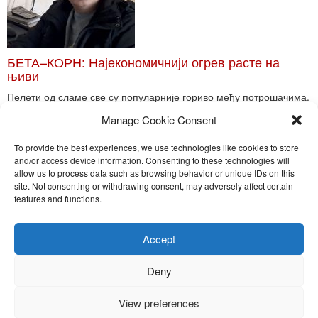
БЕТА–КОРН: Најекономичнији огрев расте на
њиви
Пелети од сламе све су популарније гориво међу потрошачима.
Главне препреке већoj производњи овог ог...
Manage Cookie Consent
Read More
To provide the best experiences, we use technologies like cookies to store
and/or access device information. Consenting to these technologies will
allow us to process data such as browsing behavior or unique IDs on this
site. Not consenting or withdrawing consent, may adversely affect certain
Toggle
features and functions.
naviga
Nira Press d.o.o.
Accept
Sadržaj ovog sajta je zakonom zaštićena intelektualna svojina
preduzeća NiraPress d.o.o. Svako neovlašćeno korišćenje,
Deny
kopiranje, objavljivanje celine ili delova bilo kog proizvoda NiraPress
d.o.o. je kažnjivo po zakonu.
View preferences