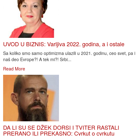
UVOD U BIZNIS: Varljiva 2022. godina, a i ostale
Sa koliko smo samo optimizma ulazili u 2021. godinu, ceo svet, pa i
naš deo Evrope?! A tek mi?! Srbi...
Read More
DA LI SU SE DŽEK DORSI I TVITER RASTALI
PRERANO ILI PREKASNO: Cvrkut o cvrkutu