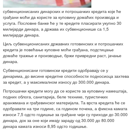
субвенционисаних динарских и потрошачких кредита које ће
грађани моћи да користе за куповину домаћих производа и
услуга. Пословне банке ће у те кредите пласирати укупно 30
милијарди динара, а држава их субвенционише са 1,5
милијарди динара.
Циљ субвенционисаних државних готовинских и потрошачких
кредита је повећање куповне моћи грађана, подстицање
домаће тражње и производње, бржи привредни раст, јачање
динара.
Субвенционисани готовински кредити одобравају се у
динарима, до висине кредитне способности подносиоца захтева
за кредит, а у максималном износу до 300.000 динара.
Потрошачки кредити могу да се користе за куповину намештаја,
подних облога, санитарија, беле технике, туристичких
аранжмана и грађевинског материјала. Та врста кредита ће се
одобравати на три године, са годином почека, а фиксна камата
износи 7,5 одсто годишње за грађане чији су приходи до 30.000
динара, док за оне који имају зараду од 30.000 до 80.000
динара камата износи 8,95 одсто годишње.