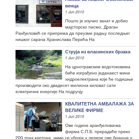
венца
1 Jun 2010
Пошто је изучио занат и добио
мајсторско писмо, Драган
Ранђеловић се припрема да преузме радњу последњег
нишког сарача Хранислава Перића На
Струја из власинских брзака
1 Jun 2010
На црнотравским водотоковима
биће изграђено једанаест мини
хидроелектрана које ће годишње
производити око двадесет милиона киловат сати
електричне енергије На подручју
КВАЛИТЕТНА АМБАЛАЖА ЗА
ВЕЛИКЕ ФИРМЕ
1 Jun 2010
Ове године аранђеловачка
фирма С.П.Б. прерадиће преко
200 тона картона, чиме се убраја у лидере ове бранше у