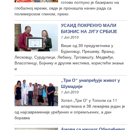
готово потпуно је базирано на
глобалној мрежи, овде је пронашла начин рада са
полимерском глином, преко
УСАИД ПОКРЕНУО МАЛИ
БИЗНИС НА ЈУГУ СРБИЈЕ
1 Jun 2010
Више од 30 предузетника у
Бујановцу, Прешеву, Врању,
Лесковцу, Сурдулици, Лебану, Трговишту, Медвеђи,
Власотинцу, Бојнику и другим местима, користећи знање
и
„Три О“ унапређује живот у
Шумадији
1 Jun 2010
Хотел „Три О“ у Тополи са 11
апартмана и 38 лежајева један је
од најсавременије уређених и опремљених, а дан
боравка
Амови са нишког Обилићевог