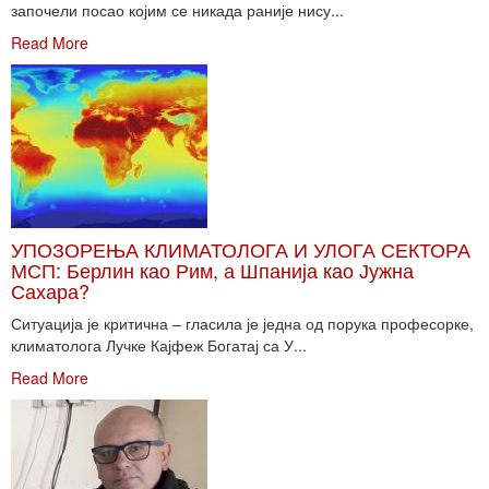
започели посао којим се никада раније нису...
Read More
УПОЗОРЕЊА КЛИМАТОЛОГА И УЛОГА СЕКТОРА
МСП: Берлин као Рим, а Шпанија као Јужна
Сахара?
Ситуација је критична – гласила је једна од порука професорке,
климатолога Лучке Кајфеж Богатај са У...
Read More