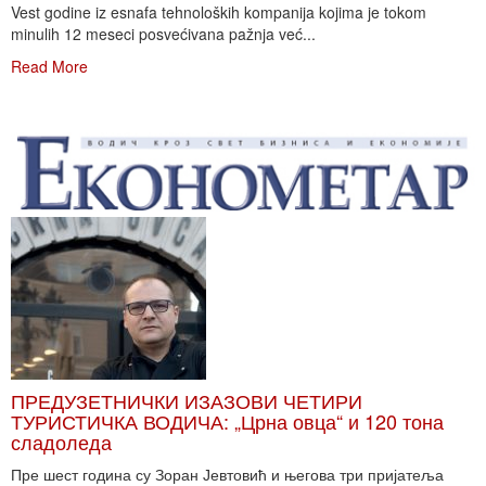
Vest godine iz esnafa tehnoloških kompanija kojima je tokom
minulih 12 meseci posvećivana pažnja već...
Read More
ПРЕДУЗЕТНИЧКИ ИЗАЗОВИ ЧЕТИРИ
ТУРИСТИЧКА ВОДИЧА: „Црна овца“ и 120 тона
сладоледа
Пре шест година су Зоран Јевтовић и његова три пријатеља