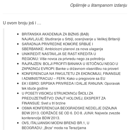
Opširnije u štampanom izdanju
U ovom broju još i …
BRITANSKA AKADEMIJA ZA BIZNIS (BAB)
NAJAVLJUJE: Studiranje u Srbiji, ocenjivanje u Velikoj Britaniji
SARADNJA PRIVREDNE KOMORE SRBIJE I
SBERBANKE: Ambiciozni planovi za nova ulaganja
UNIKREDIT: NASTAVLJA SE RAST KREDITA U
REGIONU: Više novca za privredu nego za potrošnju
RAJFAJZEN: BOLJI PROFITI BANAKA U ISTOČNOJ NEGO U
ZAPADNOJ EVROPI: Banke u državnom vlasništvu na proveri
KONFERENCIJA NA FAKULTETU ZA EKONOMIJU, FINANSIJE
I ADMINISTRACIJU – FEFA: Kako u pregovore sa EU
EK I EBRD: SRPSKA PRIVREDA I DALJE RANJIVA: Oporavak
tek iduće godine
U POSETI VISOKOJ STRUKOVNOJ ŠKOLI ZA
PREDUZETNIŠTVO: DVAJT HOLOVEJ, EKSPERT ZA
FINANSIJE: Svet u tri brzine
OSMA KONFERENCIJA BEOGRADSKE NEDELJE DIZAJNA
BDW 2013. ODRŽAĆE SE OD 6. DO 8. JUNA: Najveće zvezde
konferencije BDW 2013.
OVS, ITALIJANSKI MODNI BREND BR.1, U
BEOGRADU: „Brza“ moda na Terazijama