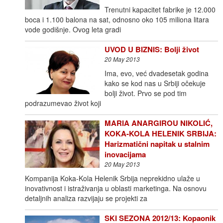
Trenutni kapacitet fabrike je 12.000
boca i 1.100 balona na sat, odnosno oko 105 miliona litara
vode godišnje. Ovog leta gradi
UVOD U BIZNIS: Bolji život
20 May 2013
Ima, evo, već dvadesetak godina
kako se kod nas u Srbiji očekuje
bolji život. Prvo se pod tim
podrazumevao život koji
MARIA ANARGIROU NIKOLIĆ,
KOKA-KOLA HELENIK SRBIJA:
Harizmatični napitak u stalnim
inovacijama
20 May 2013
Kompanija Koka-Kola Helenik Srbija neprekidno ulaže u
inovativnost i istraživanja u oblasti marketinga. Na osnovu
detaljnih analiza razvijaju se projekti za
SKI SEZONA 2012/13: Kopaonik