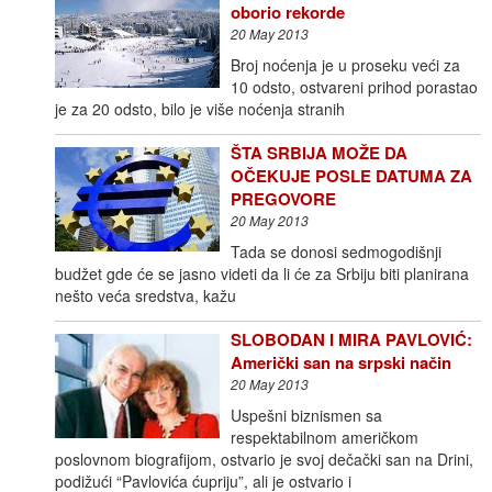
oborio rekorde
20 May 2013
Broj noćenja je u proseku veći za
10 odsto, ostvareni prihod porastao
je za 20 odsto, bilo je više noćenja stranih
ŠTA SRBIJA MOŽE DA
OČEKUJE POSLE DATUMA ZA
PREGOVORE
20 May 2013
Tada se donosi sedmogodišnji
budžet gde će se jasno videti da li će za Srbiju biti planirana
nešto veća sredstva, kažu
SLOBODAN I MIRA PAVLOVIĆ:
Američki san na srpski način
20 May 2013
Uspešni biznismen sa
respektabilnom američkom
poslovnom biografijom, ostvario je svoj dečački san na Drini,
podižući “Pavlovića ćupriju”, ali je ostvario i