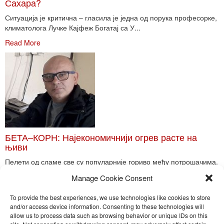
Сахара?
Ситуација је критична – гласила је једна од порука професорке,
климатолога Лучке Кајфеж Богатај са У...
Read More
БЕТА–КОРН: Најекономичнији огрев расте на
њиви
Пелети од сламе све су популарније гориво међу потрошачима.
Главне препреке већoj производњи овог ог...
Manage Cookie Consent
Read More
To provide the best experiences, we use technologies like cookies to store
and/or access device information. Consenting to these technologies will
allow us to process data such as browsing behavior or unique IDs on this