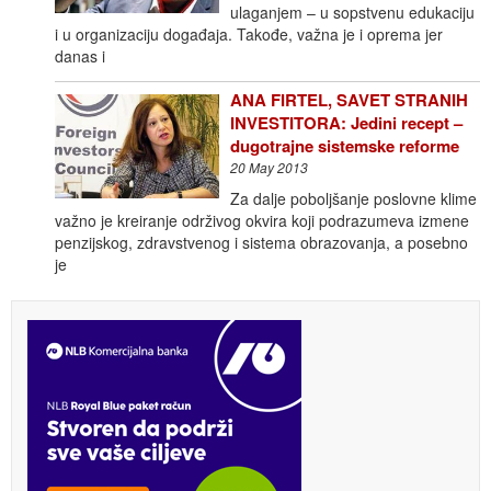
ulaganjem – u sopstvenu edukaciju
i u organizaciju događaja. Takođe, važna je i oprema jer
danas i
ANA FIRTEL, SAVET STRANIH
INVESTITORA: Jedini recept –
dugotrajne sistemske reforme
20 May 2013
Za dalje poboljšanje poslovne klime
važno je kreiranje održivog okvira koji podrazumeva izmene
penzijskog, zdravstvenog i sistema obrazovanja, a posebno
je