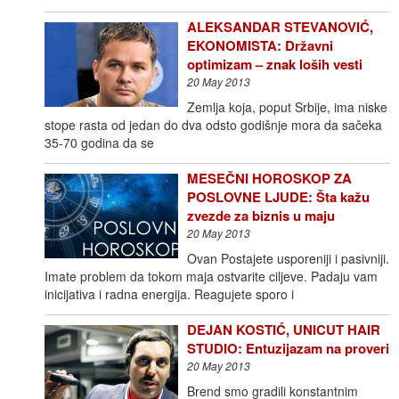
ALEKSANDAR STEVANOVIĆ,
EKONOMISTA: Državni
optimizam – znak loših vesti
20 May 2013
Zemlja koja, poput Srbije, ima niske
stope rasta od jedan do dva odsto godišnje mora da sačeka
35-70 godina da se
MESEČNI HOROSKOP ZA
POSLOVNE LJUDE: Šta kažu
zvezde za biznis u maju
20 May 2013
Ovan Postajete usporeniji i pasivniji.
Imate problem da tokom maja ostvarite ciljeve. Padaju vam
inicijativa i radna energija. Reagujete sporo i
DEJAN KOSTIĆ, UNICUT HAIR
STUDIO: Entuzijazam na proveri
20 May 2013
Brend smo gradili konstantnim