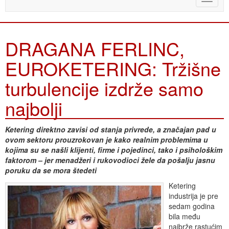
naviga
DRAGANA FERLINC,
EUROKETERING: Tržišne
turbulencije izdrže samo
najbolji
Ketering direktno zavisi od stanja privrede, a značajan pad u
ovom sektoru prouzrokovan je kako realnim problemima u
kojima su se našli klijenti, firme i pojedinci, tako i psihološkim
faktorom – jer menadžeri i rukovodioci žele da pošalju jasnu
poruku da se mora štedeti
Ketering
industrija je pre
sedam godina
bila među
najbrže rastućim