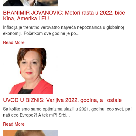
BRANIMIR JOVANOVIĆ: Motori rasta u 2022. biće
Kina, Amerika i EU
Inflacija je trenutno verovatno najveća nepoznanica u globalnoj
ekonomiji. Početkom ove godine je po...
Read More
UVOD U BIZNIS: Varljiva 2022. godina, a i ostale
Sa koliko smo samo optimizma ulazili u 2021. godinu, ceo svet, pa i
naš deo Evrope?! A tek mi?! Srbi...
Read More