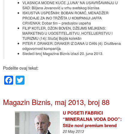
VLASNICA MODNE KUĆE „LUNA“ NA USAVRŠAVANJU U
SAD: Biljana Jovanović u vrhu svetskog biznisa
ISKUSTVA USPEŠNIH: BOBAN ROMIĆ, MENADŽER
PRODAJE ZA INO TRŽIŠTA U KOMPANIJI JAFFA
CRVENKA: Dobar tim – preduslov uspeha
FILIP KOTLER, DŽON BOVEN, DŽEJMS MEJKENS:
MARKETING U UGOSTITELJSTVU, HOTELIJERSTVU I
TURIZMU (14): Slučaj Bojds kolekšn
PITER F. DRAKER: DRAKER IZ DANA U DAN (4): Društvena
odgovornost kompanija
Sledeći broj Magazina Biznis izlazi 20. juna 2013.
Podelite ovaj tekst:
Facebook
Twitter
Magazin Biznis, maj 2013, broj 88
U POSETI FABRICI
“MINERALNA VODA DOO”:
Stiže novi premium brend
20 May 2013