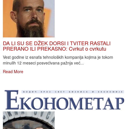
DA LI SU SE DŽEK DORSI I TVITER RASTALI
PRERANO ILI PREKASNO: Cvrkut o cvrkutu
Vest godine iz esnafa tehnoloških kompanija kojima je tokom
minulih 12 meseci posvećivana pažnja već...
Read More