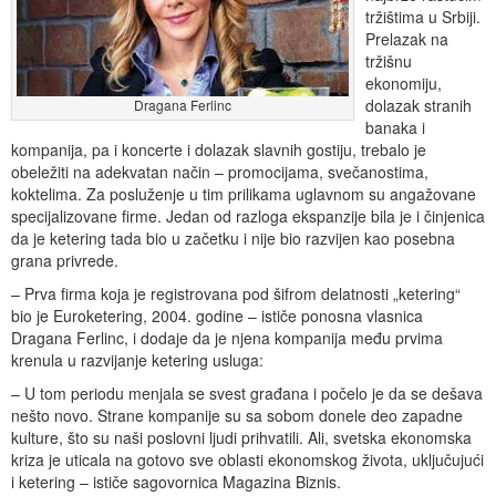
tržištima u Srbiji.
Prelazak na
tržišnu
ekonomiju,
dolazak stranih
Dragana Ferlinc
banaka i
kompanija, pa i koncerte i dolazak slavnih gostiju, trebalo je
obeležiti na adekvatan način – promocijama, svečanostima,
koktelima. Za posluženje u tim prilikama uglavnom su angažovane
specijalizovane firme. Jedan od razloga ekspanzije bila je i činjenica
da je ketering tada bio u začetku i nije bio razvijen kao posebna
grana privrede.
– Prva firma koja je registrovana pod šifrom delatnosti „ketering“
bio je Euroketering, 2004. godine – ističe ponosna vlasnica
Dragana Ferlinc, i dodaje da je njena kompanija među prvima
krenula u razvijanje ketering usluga:
– U tom periodu menjala se svest građana i počelo je da se dešava
nešto novo. Strane kompanije su sa sobom donele deo zapadne
kulture, što su naši poslovni ljudi prihvatili. Ali, svetska ekonomska
kriza je uticala na gotovo sve oblasti ekonomskog života, uključujući
i ketering – ističe sagovornica Magazina Biznis.