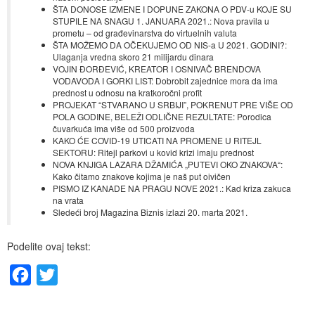
ŠTA DONOSE IZMENE I DOPUNE ZAKONA O PDV-u KOJE SU
STUPILE NA SNAGU 1. JANUARA 2021.: Nova pravila u
prometu – od građevinarstva do virtuelnih valuta
ŠTA MOŽEMO DA OČEKUJEMO OD NIS-a U 2021. GODINI?:
Ulaganja vredna skoro 21 milijardu dinara
VOJIN ĐORĐEVIĆ, KREATOR I OSNIVAČ BRENDOVA
VODAVODA I GORKI LIST: Dobrobit zajednice mora da ima
prednost u odnosu na kratkoročni profit
PROJEKAT “STVARANO U SRBIJI”, POKRENUT PRE VIŠE OD
POLA GODINE, BELEŽI ODLIČNE REZULTATE: Porodica
čuvarkuća ima više od 500 proizvoda
KAKO ĆE COVID-19 UTICATI NA PROMENE U RITEJL
SEKTORU: Ritejl parkovi u kovid krizi imaju prednost
NOVA KNJIGA LAZARA DŽAMIĆA „PUTEVI OKO ZNAKOVA“:
Kako čitamo znakove kojima je naš put oivičen
PISMO IZ KANADE NA PRAGU NOVE 2021.: Kad kriza zakuca
na vrata
Sledeći broj Magazina Biznis izlazi 20. marta 2021.
Podelite ovaj tekst:
Facebook
Twitter