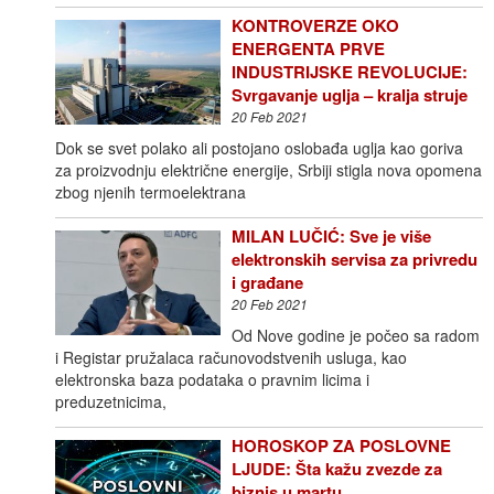
KONTROVERZE OKO
ENERGENTA PRVE
INDUSTRIJSKE REVOLUCIJE:
Svrgavanje uglja – kralja struje
20 Feb 2021
Dok se svet polako ali postojano oslobađa uglja kao goriva
za proizvodnju električne energije, Srbiji stigla nova opomena
zbog njenih termoelektrana
MILAN LUČIĆ: Sve je više
elektronskih servisa za privredu
i građane
20 Feb 2021
Od Nove godine je počeo sa radom
i Registar pružalaca računovodstvenih usluga, kao
elektronska baza podataka o pravnim licima i
preduzetnicima,
HOROSKOP ZA POSLOVNE
LJUDE: Šta kažu zvezde za
biznis u martu