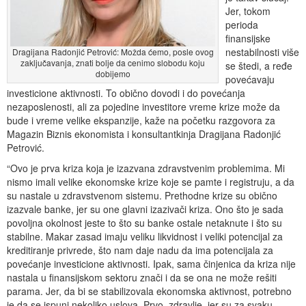
Jer, tokom
perioda
finansijske
nestabilnosti više
Dragijana Radonjić Petrović: Možda ćemo, posle ovog
zaključavanja, znati bolje da cenimo slobodu koju
se štedi, a ređe
dobijemo
povećavaju
investicione aktivnosti. To obično dovodi i do povećanja
nezaposlenosti, ali za pojedine investitore vreme krize može da
bude i vreme velike ekspanzije, kaže na početku razgovora za
Magazin Biznis ekonomista i konsultantkinja Dragijana Radonjić
Petrović.
“Ovo je prva kriza koja je izazvana zdravstvenim problemima. Mi
nismo imali velike ekonomske krize koje se pamte i registruju, a da
su nastale u zdravstvenom sistemu. Prethodne krize su obično
izazvale banke, jer su one glavni izazivači kriza. Ono što je sada
povoljna okolnost jeste to što su banke ostale netaknute i što su
stabilne. Makar zasad imaju veliku likvidnost i veliki potencijal za
kreditiranje privrede, što nam daje nadu da ima potencijala za
povećanje investicione aktivnosti. Ipak, sama činjenica da kriza nije
nastala u finansijskom sektoru znači i da se ona ne može rešiti
parama. Jer, da bi se stabilizovala ekonomska aktivnost, potrebno
je da se ispuni nekoliko uslova. Prvo, zdravlje, jer su za svaku