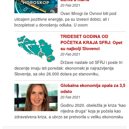
20 Feb 2021
Ovan Mnogi će Ovnovi biti pod
uticajem pozitivne energije, pa su izvesni dobici, ali i
brzopletost u donošenju odluka. U ovom
TRIDESET GODINA OD
POČETKA KRAJA SFRJ: Opet
su najbolji Slovenci
20 Feb 2021
Države nastale od SFRJ i posle tri
decenije imaju isti poredak: ekonomski je najrazvijenija
Slovenija, sa oko 26.000 dolara po stanovniku,
Globalna ekonomija opala za 3,5
odsto
20 Feb 2021
Godinu 2020. obeležila je kriza “kao
nijedna druga” koja je počela kao
zdravstvena kriza, a ubrzo se pretvorila u veliku ekonomsku