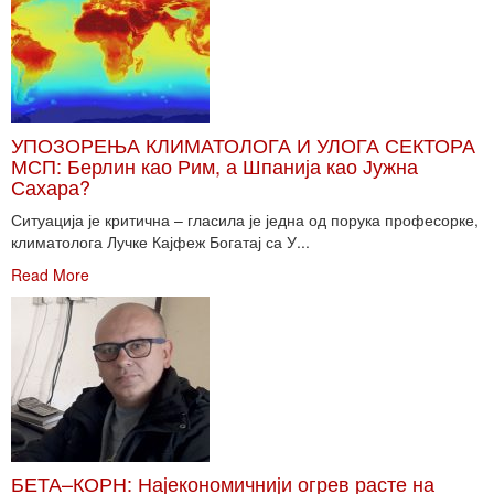
УПОЗОРЕЊА КЛИМАТОЛОГА И УЛОГА СЕКТОРА
МСП: Берлин као Рим, а Шпанија као Јужна
Сахара?
Ситуација је критична – гласила је једна од порука професорке,
климатолога Лучке Кајфеж Богатај са У...
Read More
БЕТА–КОРН: Најекономичнији огрев расте на