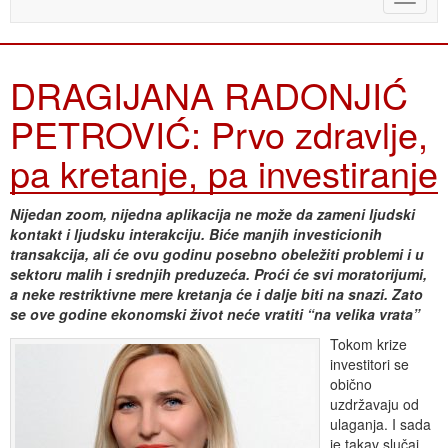
naviga
DRAGIJANA RADONJIĆ
PETROVIĆ: Prvo zdravlje,
pa kretanje, pa investiranje
Nijedan zoom, nijedna aplikacija ne može da zameni ljudski
kontakt i ljudsku interakciju. Biće manjih investicionih
transakcija, ali će ovu godinu posebno obeležiti problemi i u
sektoru malih i srednjih preduzeća. Proći će svi moratorijumi,
a neke restriktivne mere kretanja će i dalje biti na snazi. Zato
se ove godine ekonomski život neće vratiti “na velika vrata”
Tokom krize
investitori se
obično
uzdržavaju od
ulaganja. I sada
je takav slučaj.