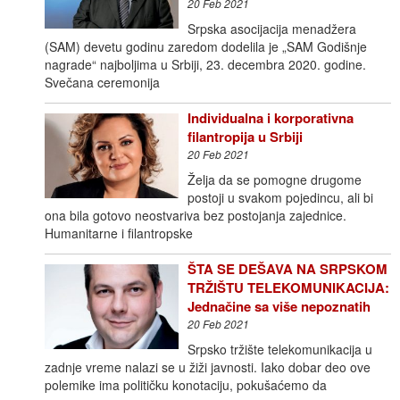
20 Feb 2021
Srpska asocijacija menadžera
(SAM) devetu godinu zaredom dodelila je „SAM Godišnje
nagrade“ najboljima u Srbiji, 23. decembra 2020. godine.
Svečana ceremonija
Individualna i korporativna
filantropija u Srbiji
20 Feb 2021
Želja da se pomogne drugome
postoji u svakom pojedincu, ali bi
ona bila gotovo neostvariva bez postojanja zajednice.
Humanitarne i filantropske
ŠTA SE DEŠAVA NA SRPSKOM
TRŽIŠTU TELEKOMUNIKACIJA:
Jednačine sa više nepoznatih
20 Feb 2021
Srpsko tržište telekomunikacija u
zadnje vreme nalazi se u žiži javnosti. Iako dobar deo ove
polemike ima političku konotaciju, pokušaćemo da