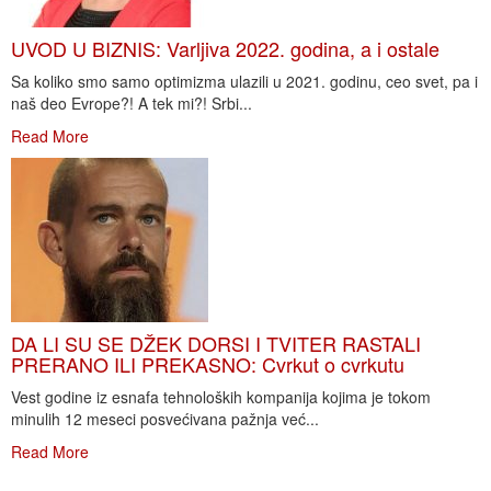
UVOD U BIZNIS: Varljiva 2022. godina, a i ostale
Sa koliko smo samo optimizma ulazili u 2021. godinu, ceo svet, pa i
naš deo Evrope?! A tek mi?! Srbi...
Read More
DA LI SU SE DŽEK DORSI I TVITER RASTALI
PRERANO ILI PREKASNO: Cvrkut o cvrkutu
Vest godine iz esnafa tehnoloških kompanija kojima je tokom
minulih 12 meseci posvećivana pažnja već...
Read More