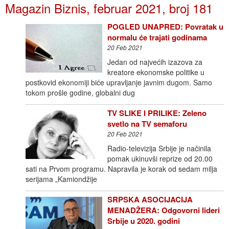
Magazin Biznis, februar 2021, broj 181
POGLED UNAPRED: Povratak u
normalu će trajati godinama
20 Feb 2021
Jedan od najvećih izazova za
kreatore ekonomske politike u
postkovid ekonomiji biće upravljanje javnim dugom. Samo
tokom prošle godine, globalni dug
TV SLIKE I PRILIKE: Zeleno
svetlo na TV semaforu
20 Feb 2021
Radio-televizija Srbije je načinila
pomak ukinuvši reprize od 20.00
sati na Prvom programu. Napravila je korak od sedam milja
serijama „Kamiondžije
SRPSKA ASOCIJACIJA
MENADŽERA: Odgovorni lideri
Srbije u 2020. godini