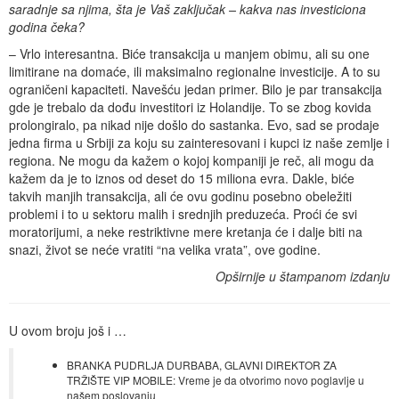
saradnje sa njima, šta je Vaš zaključak – kakva nas investiciona
godina čeka?
– Vrlo interesantna. Biće transakcija u manjem obimu, ali su one
limitirane na domaće, ili maksimalno regionalne investicije. A to su
ograničeni kapaciteti. Navešću jedan primer. Bilo je par transakcija
gde je trebalo da dođu investitori iz Holandije. To se zbog kovida
prolongiralo, pa nikad nije došlo do sastanka. Evo, sad se prodaje
jedna firma u Srbiji za koju su zainteresovani i kupci iz naše zemlje i
regiona. Ne mogu da kažem o kojoj kompaniji je reč, ali mogu da
kažem da je to iznos od deset do 15 miliona evra. Dakle, biće
takvih manjih transakcija, ali će ovu godinu posebno obeležiti
problemi i to u sektoru malih i srednjih preduzeća. Proći će svi
moratorijumi, a neke restriktivne mere kretanja će i dalje biti na
snazi, život se neće vratiti “na velika vrata”, ove godine.
Opširnije u štampanom izdanju
U ovom broju još i …
BRANKA PUDRLJA DURBABA, GLAVNI DIREKTOR ZA
TRŽIŠTE VIP MOBILE: Vreme je da otvorimo novo poglavlje u
našem poslovanju