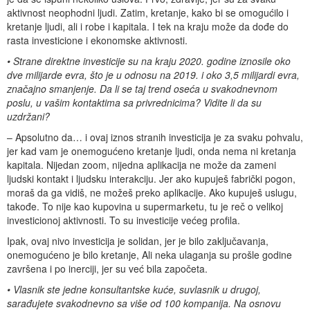
aktivnost neophodni ljudi. Zatim, kretanje, kako bi se omogućilo i
kretanje ljudi, ali i robe i kapitala. I tek na kraju može da dođe do
rasta investicione i ekonomske aktivnosti.
• Strane direktne investicije su na kraju 2020. godine iznosile oko
dve milijarde evra, što je u odnosu na 2019. i oko 3,5 milijardi evra,
značajno smanjenje. Da li se taj trend oseća u svakodnevnom
poslu, u vašim kontaktima sa privrednicima? Vidite li da su
uzdržani?
– Apsolutno da… i ovaj iznos stranih investicija je za svaku pohvalu,
jer kad vam je onemogućeno kretanje ljudi, onda nema ni kretanja
kapitala. Nijedan zoom, nijedna aplikacija ne može da zameni
ljudski kontakt i ljudsku interakciju. Jer ako kupuješ fabrički pogon,
moraš da ga vidiš, ne možeš preko aplikacije. Ako kupuješ uslugu,
takođe. To nije kao kupovina u supermarketu, tu je reč o velikoj
investicionoj aktivnosti. To su investicije većeg profila.
Ipak, ovaj nivo investicija je solidan, jer je bilo zaključavanja,
onemogućeno je bilo kretanje, Ali neka ulaganja su prošle godine
završena i po inerciji, jer su već bila započeta.
• Vlasnik ste jedne konsultantske kuće, suvlasnik u drugoj,
sarađujete svakodnevno sa više od 100 kompanija. Na osnovu