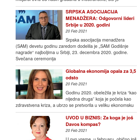
SRPSKA ASOCIJACIJA
MENADŽERA: Odgovorni lideri
Srbije u 2020. godini
20 Feb 2021
Srpska asocijacija menadžera
(SAM) devetu godinu zaredom dodelila je „SAM Godišnje
nagrade“ najboljima u Srbiji, 23. decembra 2020. godine.
Svečana ceremonija
Globalna ekonomija opala za 3,5
odsto
20 Feb 2021
Godinu 2020. obeležila je kriza “kao
nijedna druga” koja je počela kao
zdravstvena kriza, a ubrzo se pretvorila u veliku ekonomsku
UVOD U BIZNIS: Za koga je još
Davos kompas?
20 Feb 2021
U ovo vreme, u februaru, obično još