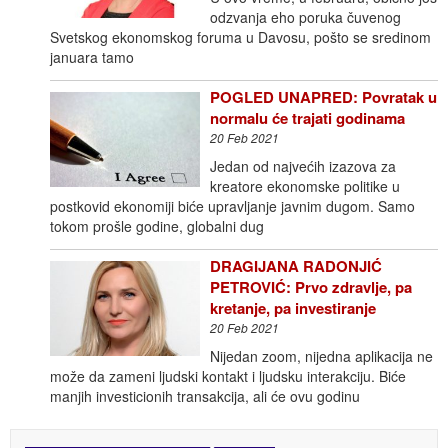
odzvanja eho poruka čuvenog
Svetskog ekonomskog foruma u Davosu, pošto se sredinom
januara tamo
POGLED UNAPRED: Povratak u
normalu će trajati godinama
20 Feb 2021
Jedan od najvećih izazova za
kreatore ekonomske politike u
postkovid ekonomiji biće upravljanje javnim dugom. Samo
tokom prošle godine, globalni dug
DRAGIJANA RADONJIĆ
PETROVIĆ: Prvo zdravlje, pa
kretanje, pa investiranje
20 Feb 2021
Nijedan zoom, nijedna aplikacija ne
može da zameni ljudski kontakt i ljudsku interakciju. Biće
manjih investicionih transakcija, ali će ovu godinu