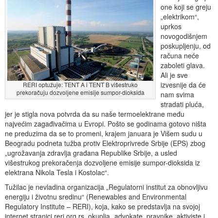
one koji se greju
„elektrikom“,
uprkos
novogodišnjem
poskupljenju, od
računa neće
zaboleti glava.
Ali je sve
izvesnije da će
RERI optužuje: TENT A i TENT B višestruko
prekoračuju dozvoljene emisije sumpor-dioksida
nam svima
stradati pluća,
jer je stigla nova potvrda da su naše termoelektrane među
najvećim zagađivačima u Evropi. Pošto se godinama gotovo ništa
ne preduzima da se to promeni, krajem januara je Višem sudu u
Beogradu podneta tužba protiv Elektroprivrede Srbije (EPS) zbog
„ugrožavanja zdravlja građana Republike Srbije, a usled
višestrukog prekoračenja dozvoljene emisije sumpor-dioksida iz
elektrana Nikola Tesla i Kostolac“.
Tužilac je nevladina organizacija „Regulatorni institut za obnovljivu
energiju i životnu sredinu“ (Renewables and Environmental
Regulatory Institute – RERI), koja, kako se predstavlja na svojoj
internet stranici reri.org.rs, okuplja „advokate, pravnike, aktiviste i