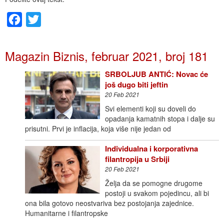
Facebook
Twitter
Magazin Biznis, februar 2021, broj 181
SRBOLJUB ANTIĆ: Novac će
još dugo biti jeftin
20 Feb 2021
Svi elementi koji su doveli do
opadanja kamatnih stopa i dalje su
prisutni. Prvi je inflacija, koja više nije jedan od
Individualna i korporativna
filantropija u Srbiji
20 Feb 2021
Želja da se pomogne drugome
postoji u svakom pojedincu, ali bi
ona bila gotovo neostvariva bez postojanja zajednice.
Humanitarne i filantropske