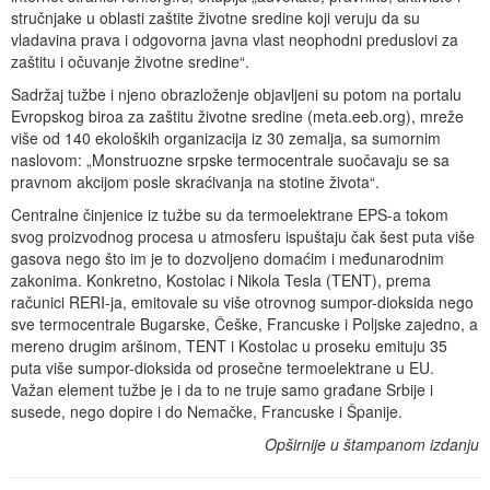
stručnjake u oblasti zaštite životne sredine koji veruju da su
vladavina prava i odgovorna javna vlast neophodni preduslovi za
zaštitu i očuvanje životne sredine“.
Sadržaj tužbe i njeno obrazloženje objavljeni su potom na portalu
Evropskog biroa za zaštitu životne sredine (meta.eeb.org), mreže
više od 140 ekoloških organizacija iz 30 zemalja, sa sumornim
naslovom: „Monstruozne srpske termocentrale suočavaju se sa
pravnom akcijom posle skraćivanja na stotine života“.
Centralne činjenice iz tužbe su da termoelektrane EPS-a tokom
svog proizvodnog procesa u atmosferu ispuštaju čak šest puta više
gasova nego što im je to dozvoljeno domaćim i međunarodnim
zakonima. Konkretno, Kostolac i Nikola Tesla (TENT), prema
računici RERI-ja, emitovale su više otrovnog sumpor-dioksida nego
sve termocentrale Bugarske, Češke, Francuske i Poljske zajedno, a
mereno drugim aršinom, TENT i Kostolac u proseku emituju 35
puta više sumpor-dioksida od prosečne termoelektrane u EU.
Važan element tužbe je i da to ne truje samo građane Srbije i
susede, nego dopire i do Nemačke, Francuske i Španije.
Opširnije u štampanom izdanju