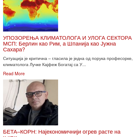
УПОЗОРЕЊА КЛИМАТОЛОГА И УЛОГА СЕКТОРА
МСП: Берлин као Рим, а Шпанија као Јужна
Сахара?
Ситуација је критична – гласила је једна од порука професорке,
климатолога Лучке Кајфеж Богатај са У...
Read More
БЕТА–КОРН: Најекономичнији огрев расте на