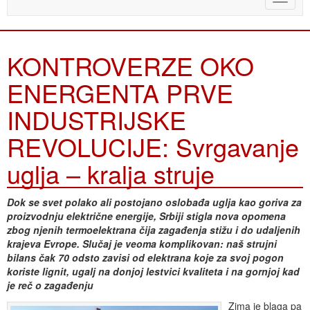
naviga
KONTROVERZE OKO
ENERGENTA PRVE
INDUSTRIJSKE
REVOLUCIJE: Svrgavanje
uglja – kralja struje
Dok se svet polako ali postojano oslobađa uglja kao goriva za
proizvodnju električne energije, Srbiji stigla nova opomena
zbog njenih termoelektrana čija zagađenja stižu i do udaljenih
krajeva Evrope. Slučaj je veoma komplikovan: naš strujni
bilans čak 70 odsto zavisi od elektrana koje za svoj pogon
koriste lignit, ugalj na donjoj lestvici kvaliteta i na gornjoj kad
je reč o zagađenju
Zima je blaga pa