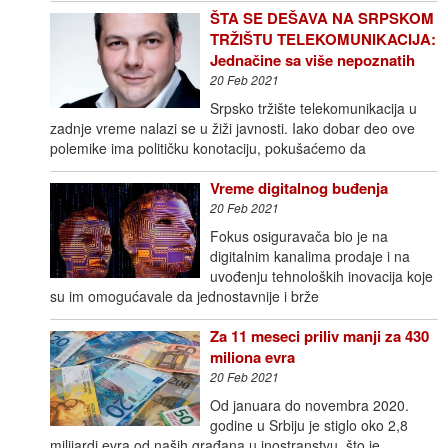
ŠTA SE DEŠAVA NA SRPSKOM
TRŽIŠTU TELEKOMUNIKACIJA:
Jednačine sa više nepoznatih
20 Feb 2021
Srpsko tržište telekomunikacija u
zadnje vreme nalazi se u žiži javnosti. Iako dobar deo ove
polemike ima političku konotaciju, pokušaćemo da
Vreme digitalnog buđenja
20 Feb 2021
Fokus osiguravača bio je na
digitalnim kanalima prodaje i na
uvođenju tehnoloških inovacija koje
su im omogućavale da jednostavnije i brže
Za 11 meseci priliv manji za 430
miliona evra
20 Feb 2021
Od januara do novembra 2020.
godine u Srbiju je stiglo oko 2,8
milijardi evra od naših građana u inostranstvu, što je