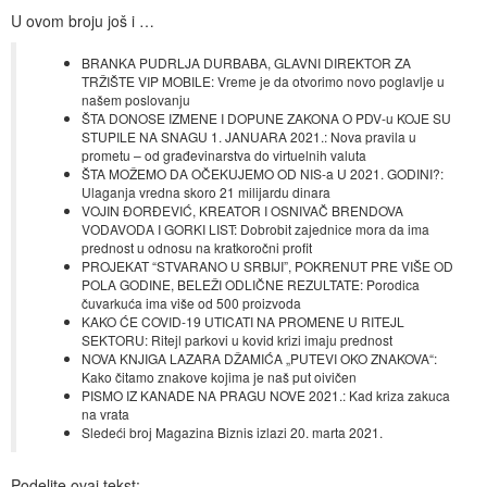
U ovom broju još i …
BRANKA PUDRLJA DURBABA, GLAVNI DIREKTOR ZA
TRŽIŠTE VIP MOBILE: Vreme je da otvorimo novo poglavlje u
našem poslovanju
ŠTA DONOSE IZMENE I DOPUNE ZAKONA O PDV-u KOJE SU
STUPILE NA SNAGU 1. JANUARA 2021.: Nova pravila u
prometu – od građevinarstva do virtuelnih valuta
ŠTA MOŽEMO DA OČEKUJEMO OD NIS-a U 2021. GODINI?:
Ulaganja vredna skoro 21 milijardu dinara
VOJIN ĐORĐEVIĆ, KREATOR I OSNIVAČ BRENDOVA
VODAVODA I GORKI LIST: Dobrobit zajednice mora da ima
prednost u odnosu na kratkoročni profit
PROJEKAT “STVARANO U SRBIJI”, POKRENUT PRE VIŠE OD
POLA GODINE, BELEŽI ODLIČNE REZULTATE: Porodica
čuvarkuća ima više od 500 proizvoda
KAKO ĆE COVID-19 UTICATI NA PROMENE U RITEJL
SEKTORU: Ritejl parkovi u kovid krizi imaju prednost
NOVA KNJIGA LAZARA DŽAMIĆA „PUTEVI OKO ZNAKOVA“:
Kako čitamo znakove kojima je naš put oivičen
PISMO IZ KANADE NA PRAGU NOVE 2021.: Kad kriza zakuca
na vrata
Sledeći broj Magazina Biznis izlazi 20. marta 2021.
Podelite ovaj tekst: