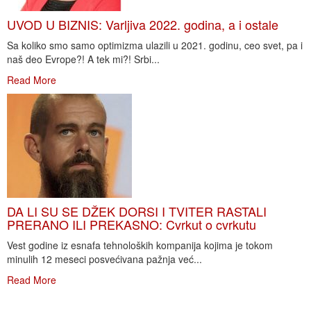
UVOD U BIZNIS: Varljiva 2022. godina, a i ostale
Sa koliko smo samo optimizma ulazili u 2021. godinu, ceo svet, pa i
naš deo Evrope?! A tek mi?! Srbi...
Read More
DA LI SU SE DŽEK DORSI I TVITER RASTALI
PRERANO ILI PREKASNO: Cvrkut o cvrkutu
Vest godine iz esnafa tehnoloških kompanija kojima je tokom
minulih 12 meseci posvećivana pažnja već...
Read More