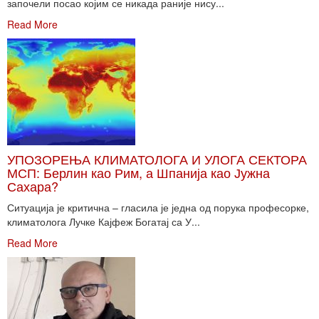
започели посао којим се никада раније нису...
Read More
УПОЗОРЕЊА КЛИМАТОЛОГА И УЛОГА СЕКТОРА
МСП: Берлин као Рим, а Шпанија као Јужна
Сахара?
Ситуација је критична – гласила је једна од порука професорке,
климатолога Лучке Кајфеж Богатај са У...
Read More