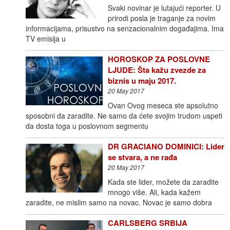
Svaki novinar je lutajući reporter. U
prirodi posla je traganje za novim
informacijama, prisustvo na senzacionalnim događajima. Ima
TV emisija u
HOROSKOP ZA POSLOVNE
LJUDE: Šta kažu zvezde za
biznis u maju 2017.
20 May 2017
Ovan Ovog meseca ste apsolutno
sposobni da zaradite. Ne samo da ćete svojim trudom uspeti
da dosta toga u poslovnom segmentu
DR GRACIANO DOMINICI: Lider
se stvara, a ne rađa
20 May 2017
Kada ste lider, možete da zaradite
mnogo više. Ali, kada kažem
zaradite, ne mislim samo na novac. Novac je samo dobra
CARLSBERG SRBIJA