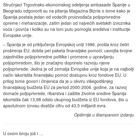
Stručnjaci Trgovinsko-ekonomskog odeljenja ambasade Španije u
Beogradu odgovorili su na pitanja Magazina Biznis o tome kako je
Španija postala jedan od vodećih proizvođača poljoprivredne
opreme i mehanizacije, zatim jedan od najvećih svetskih izvoznika
voća i povrća i koliko su na tom putu pomogla sredstva i institucije
Evropske unije.
– Španija je od priključenja Evropskoj uniji 1986. prošla kroz četiri
proširenja EU, dobila pet paketa finansijske pomoći, usvojila brojne
zajedničke poljoprivredne politike i promene u upravljanju
poljoprivredom, što je značajno doprinelo razvoju njene
poljoprivrede. Jedna je od zemalja Evropske unije koja je na najbolji
način iskoristila finansijsku pomoć dostupnu kroz fondove EU. U
prilog tome govori i činjenica da je u okviru višegodišnjeg
finansijskog budžeta EU za period 2000-2006. godine, za razvoj
domaće poljoprivrede, ribarstva i zaštite životne sredine Španija
iskoristila čak 13,98 odsto ukupnog budžeta iz EU fondova, što u
apsolutnom iznosu dostiže cifru od 43,5 milijardi evra.
Opširnije u štampanom izdanju
U ovom broju još i …