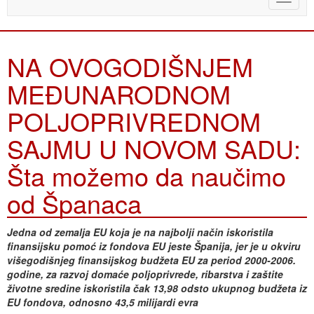
naviga
NA OVOGODIŠNJEM
MEĐUNARODNOM
POLJOPRIVREDNOM
SAJMU U NOVOM SADU:
Šta možemo da naučimo
od Španaca
Jedna od zemalja EU koja je na najbolji način iskoristila
finansijsku pomoć iz fondova EU jeste Španija, jer je u okviru
višegodišnjeg finansijskog budžeta EU za period 2000-2006.
godine, za razvoj domaće poljoprivrede, ribarstva i zaštite
životne sredine iskoristila čak 13,98 odsto ukupnog budžeta iz
EU fondova, odnosno 43,5 milijardi evra