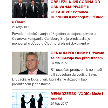
OBELEŽILA 125 GODINA OD
OSNIVANJA PIVARE U
ČELAREVU: Porodica
Dunđerski u monografiji “Čudo
u Čibu”
20 May 2017
Povodom obeležavanja 125 godina postojanja pivare u
Čelarevu, kompanija Carlsberg Srbija predstavila je
monografiju „Čudo u Čibu“, prvi pisani dokument o
GENADIJ POLONSKI: Državom
se ne upravlja kao preduzećem
20 May 2017
Biti uspešan preduzetnik ne znači i
biti sposoban da vodiš državu.
Drugačija je lopta u igri. Upravljanje državom kao
preduzećem jednostavno
MENADŽERSKI VODIČ: Može i
ortački
20 May 2017