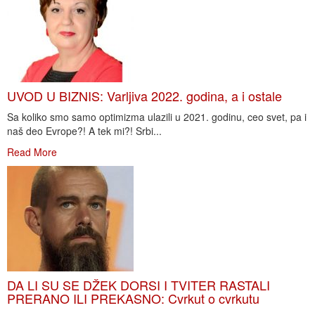
UVOD U BIZNIS: Varljiva 2022. godina, a i ostale
Sa koliko smo samo optimizma ulazili u 2021. godinu, ceo svet, pa i
naš deo Evrope?! A tek mi?! Srbi...
Read More
DA LI SU SE DŽEK DORSI I TVITER RASTALI
PRERANO ILI PREKASNO: Cvrkut o cvrkutu