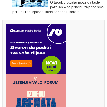
Ortakluk u biznisu može da bude
poželjan – po principu zajedno smo
jači – ali i neuspešan: kada partneri u nekom