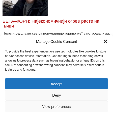
БЕТА–КОРН: Најекономичнији огрев расте на
њиви
Пелети од сламе све су популарније гориво међу потрошачима.
Главне препреке већoj производњи овог ог...
Manage Cookie Consent
Read More
To provide the best experiences, we use technologies like cookies to store
and/or access device information. Consenting to these technologies will
allow us to process data such as browsing behavior or unique IDs on this
site. Not consenting or withdrawing consent, may adversely affect certain
Toggle
features and functions.
naviga
Nira Press d.o.o.
Accept
Sadržaj ovog sajta je zakonom zaštićena intelektualna svojina
preduzeća NiraPress d.o.o. Svako neovlašćeno korišćenje,
Deny
kopiranje, objavljivanje celine ili delova bilo kog proizvoda NiraPress
d.o.o. je kažnjivo po zakonu.
View preferences