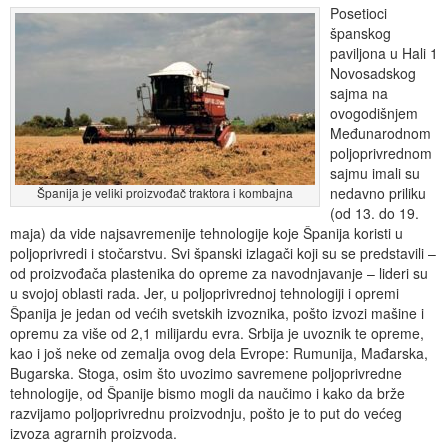
Posetioci
španskog
paviljona u Hali 1
Novosadskog
sajma na
ovogodišnjem
Međunarodnom
poljoprivrednom
sajmu imali su
nedavno priliku
Španija je veliki proizvođač traktora i kombajna
(od 13. do 19.
maja) da vide najsavremenije tehnologije koje Španija koristi u
poljoprivredi i stočarstvu. Svi španski izlagači koji su se predstavili –
od proizvođača plastenika do opreme za navodnjavanje – lideri su
u svojoj oblasti rada. Jer, u poljoprivrednoj tehnologiji i opremi
Španija je jedan od većih svetskih izvoznika, pošto izvozi mašine i
opremu za više od 2,1 milijardu evra. Srbija je uvoznik te opreme,
kao i još neke od zemalja ovog dela Evrope: Rumunija, Mađarska,
Bugarska. Stoga, osim što uvozimo savremene poljoprivredne
tehnologije, od Španije bismo mogli da naučimo i kako da brže
razvijamo poljoprivrednu proizvodnju, pošto je to put do većeg
izvoza agrarnih proizvoda.