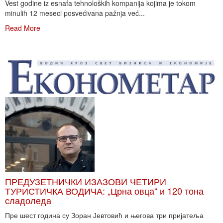
Vest godine iz esnafa tehnoloških kompanija kojima je tokom
minulih 12 meseci posvećivana pažnja već...
Read More
ПРЕДУЗЕТНИЧКИ ИЗАЗОВИ ЧЕТИРИ
ТУРИСТИЧКА ВОДИЧА: „Црна овца“ и 120 тона
сладоледа
Пре шест година су Зоран Јевтовић и његова три пријатеља