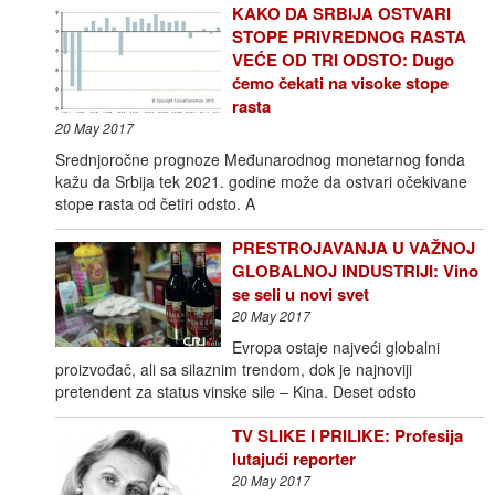
KAKO DA SRBIJA OSTVARI
STOPE PRIVREDNOG RASTA
VEĆE OD TRI ODSTO: Dugo
ćemo čekati na visoke stope
rasta
20 May 2017
Srednjoročne prognoze Međunarodnog monetarnog fonda
kažu da Srbija tek 2021. godine može da ostvari očekivane
stope rasta od četiri odsto. A
PRESTROJAVANJA U VAŽNOJ
GLOBALNOJ INDUSTRIJI: Vino
se seli u novi svet
20 May 2017
Evropa ostaje najveći globalni
proizvođač, ali sa silaznim trendom, dok je najnoviji
pretendent za status vinske sile – Kina. Deset odsto
TV SLIKE I PRILIKE: Profesija
lutajući reporter
20 May 2017