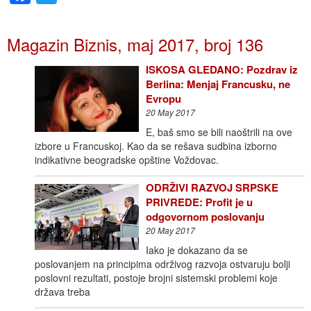
Magazin Biznis, maj 2017, broj 136
ISKOSA GLEDANO: Pozdrav iz
Berlina: Menjaj Francusku, ne
Evropu
20 May 2017
E, baš smo se bili naoštrili na ove
izbore u Francuskoj. Kao da se rešava sudbina izborno
indikativne beogradske opštine Voždovac.
ODRŽIVI RAZVOJ SRPSKE
PRIVREDE: Profit je u
odgovornom poslovanju
20 May 2017
Iako je dokazano da se
poslovanjem na principima održivog razvoja ostvaruju bolji
poslovni rezultati, postoje brojni sistemski problemi koje
država treba