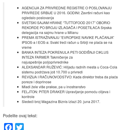
AGENCIJA ZA PRIVREDNE REGISTRE O POSLOVANJU
PRIVREDE SRBIJE U 2016. GODINI: Završni računi kao
ogledalo poslovanja
SVETSKI SAJAM HRANE “TUTTOFOOD 2017” OBORIO
REKORDE PO BROJU IZLAGAČA I POSETILACA Srpska
delegacija na sajmu hrane u Milanu
PREMA ISTRAŽIVANJU “EVROPSKE NAVIKE PLAĆANJA”
IPSOS-a I EOS-a: Svaki treći račun u Srbiji ne plaća se na
vreme
BANKA INTEZA POKRENULA PETI GODIŠNJI CIKLUS
INTEZA FARMER Takmičenje za
najuspešnije poljoprivrednike
ALEKSANDAR RUŽEVIĆ: Hiljadu radnih mesta u Coca-Cola
sistemu podržava još 10.700 u privredi
REVIZIJA I RAČUNOVODSTVO: Kada direktor treba da plaća
poreze i doprinose
Mladi žele više prakse, pa u inostranstvo
FELJTON: PITER DRAKER Upravljanje pomoću ciljeva i
kontrole
Sledeći broj Magazina Biznis izlazi 20. juna 2017.
Podelite ovaj tekst:
Facebook
Twitter