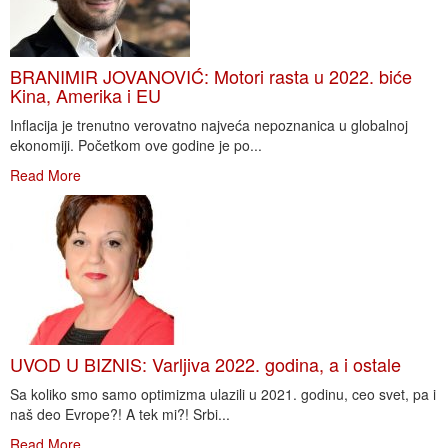
BRANIMIR JOVANOVIĆ: Motori rasta u 2022. biće
Kina, Amerika i EU
Inflacija je trenutno verovatno najveća nepoznanica u globalnoj
ekonomiji. Početkom ove godine je po...
Read More
UVOD U BIZNIS: Varljiva 2022. godina, a i ostale
Sa koliko smo samo optimizma ulazili u 2021. godinu, ceo svet, pa i
naš deo Evrope?! A tek mi?! Srbi...
Read More