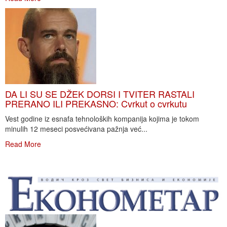
DA LI SU SE DŽEK DORSI I TVITER RASTALI
PRERANO ILI PREKASNO: Cvrkut o cvrkutu
Vest godine iz esnafa tehnoloških kompanija kojima je tokom
minulih 12 meseci posvećivana pažnja već...
Read More