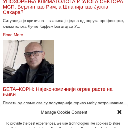
УПОЗОРЕЊА КЛИМАТОЛОГА И УЛОГА СЕКТОРА
МСП: Берлин као Рим, а Шпанија као Јужна
Сахара?
Ситуација је критична – гласила је једна од порука професорке,
климатолога Лучке Кајфеж Богатај са У...
Read More
БЕТА–КОРН: Најекономичнији огрев расте на
њиви
Пелети од сламе све су популарније гориво међу потрошачима.
Главне препреке већoj производњи овог ог...
Manage Cookie Consent
Read More
To provide the best experiences, we use technologies like cookies to store