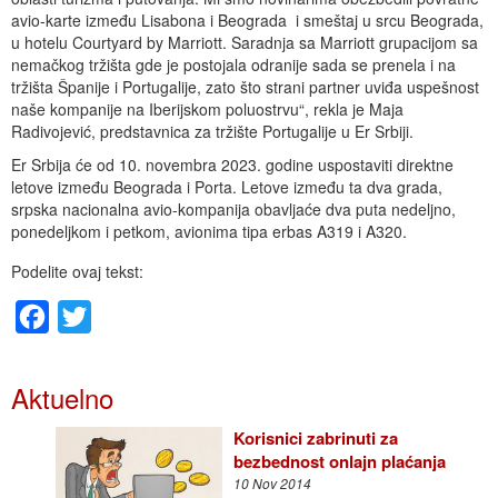
avio-karte između Lisabona i Beograda i smeštaj u srcu Beograda,
u hotelu Courtyard by Marriott. Saradnja sa Marriott grupacijom sa
nemačkog tržišta gde je postojala odranije sada se prenela i na
tržišta Španije i Portugalije, zato što strani partner uviđa uspešnost
naše kompanije na Iberijskom poluostrvu“, rekla je Maja
Radivojević, predstavnica za tržište Portugalije u Er Srbiji.
Er Srbija će od 10. novembra 2023. godine uspostaviti direktne
letove između Beograda i Porta. Letove između ta dva grada,
srpska nacionalna avio-kompanija obavljaće dva puta nedeljno,
ponedeljkom i petkom, avionima tipa erbas A319 i A320.
Podelite ovaj tekst:
Facebook
Twitter
Aktuelno
Korisnici zabrinuti za
bezbednost onlajn plaćanja
10 Nov 2014