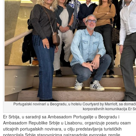
Portugalski novinari u Beogradu, u hotelu Courtyard by Marriott, sa do
korporativnih komunikacija Er Sr
Er Srbija, u saradnji sa Ambasadom Portugalije u Beogradu i
Ambasadom Republike Srbije u Lisabonu, organizuje posetu osam
uticajnih portugalskih novinara, u cilju predstavljanja turističkih
potencijala Srbije stanovnicima najzapadnije evropske zemlje,