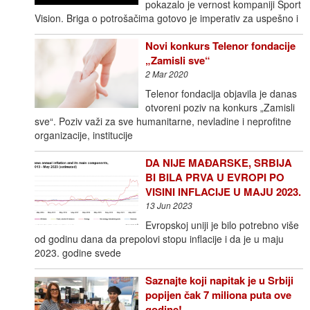
pokazalo je vernost kompaniji Sport
Vision. Briga o potrošačima gotovo je imperativ za uspešno i
Novi konkurs Telenor fondacije
„Zamisli sve“
2 Mar 2020
Telenor fondacija objavila je danas
otvoreni poziv na konkurs „Zamisli
sve“. Poziv važi za sve humanitarne, nevladine i neprofitne
organizacije, institucije
DA NIJE MAĐARSKE, SRBIJA
BI BILA PRVA U EVROPI PO
VISINI INFLACIJE U MAJU 2023.
13 Jun 2023
Evropskoj uniji je bilo potrebno više
od godinu dana da prepolovi stopu inflacije i da je u maju
2023. godine svede
Saznajte koji napitak je u Srbiji
popijen čak 7 miliona puta ove
godine!