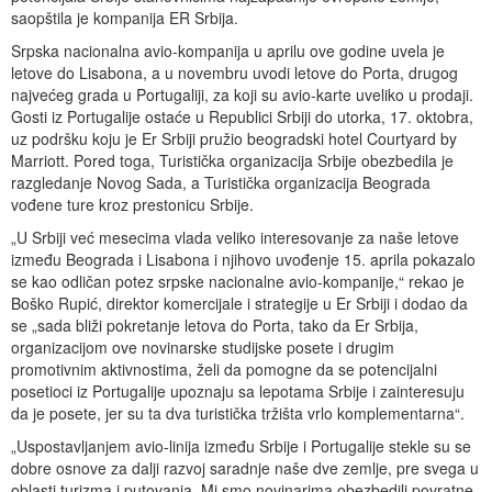
saopštila je kompanija ER Srbija.
Srpska nacionalna avio-kompanija u aprilu ove godine uvela je
letove do Lisabona, a u novembru uvodi letove do Porta, drugog
najvećeg grada u Portugaliji, za koji su avio-karte uveliko u prodaji.
Gosti iz Portugalije ostaće u Republici Srbiji do utorka, 17. oktobra,
uz podršku koju je Er Srbiji pružio beogradski hotel Courtyard by
Marriott. Pored toga, Turistička organizacija Srbije obezbedila je
razgledanje Novog Sada, a Turistička organizacija Beograda
vođene ture kroz prestonicu Srbije.
„U Srbiji već mesecima vlada veliko interesovanje za naše letove
između Beograda i Lisabona i njihovo uvođenje 15. aprila pokazalo
se kao odličan potez srpske nacionalne avio-kompanije,“ rekao je
Boško Rupić, direktor komercijale i strategije u Er Srbiji i dodao da
se „sada bliži pokretanje letova do Porta, tako da Er Srbija,
organizacijom ove novinarske studijske posete i drugim
promotivnim aktivnostima, želi da pomogne da se potencijalni
posetioci iz Portugalije upoznaju sa lepotama Srbije i zainteresuju
da je posete, jer su ta dva turistička tržišta vrlo komplementarna“.
„Uspostavljanjem avio-linija između Srbije i Portugalije stekle su se
dobre osnove za dalji razvoj saradnje naše dve zemlje, pre svega u
oblasti turizma i putovanja. Mi smo novinarima obezbedili povratne