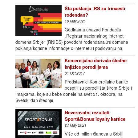
Šta poklanja .RS za trinaesti
rođendan?
10 Mar 2021
Godinama unazad Fondacija
„Registar nacionalnog internet
domena Srbije“ (RNIDS) povodom rođendana .rs domena
poklanja korisne informacije o internetu i poslovanju na
Komercijalna darivala štedne
knjižice porodiljama
31 Oct 2017
Predstavnici Komercijalne banke
posetili su porodilišta širom Srbije i
majkama, koje su bebe donele na svet 31. oktobra, na
Svetski dan štednje,
Neverovatni rezultati
Sport&Bonus loyalty kartice
27 May 2021
Više od milion članova u Srbiji