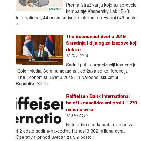
Prema istraživanju koje su sprovele
kompanije Kaspersky Lab i B2B
International, 44 odsto korisnika interneta u Evropi i 49 odsto
u
The Economist Svet u 2019 –
Saradnja i dijalog za izazove koji
dolaze
13 Dec 2018
Sedmi put, u organizaciji kompanije
“Color Media Communications”, održava se konferencija
“The Economist: Svet u 2019.” u Narodnoj skupštini
Republike Srbije,
Raiffeisen Bank International
beleži konsolidovani profit 1.270
miliona evra
13 Mar 2019
Neto prihod od kamata uvećan za
4,2 odsto godina-na-godinu i iznosi 3.362 miliona evra.
Operativni prihod uvećan za 3,9 odsto i