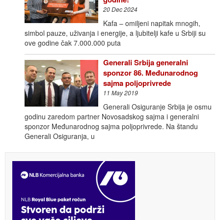
20 Dec 2024
Kafa – omiljeni napitak mnogih,
simbol pauze, uživanja i energije, a ljubitelji kafe u Srbiji su
ove godine čak 7.000.000 puta
Generali Srbija generalni
sponzor 86. Međunarodnog
sajma poljoprivrede
11 May 2019
Generali Osiguranje Srbija je osmu
godinu zaredom partner Novosadskog sajma i generalni
sponzor Međunarodnog sajma poljoprivrede. Na štandu
Generali Osiguranja, u