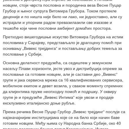
новцем, стоји чврста пословна и породична веза Весне Пуцар
Грубор и њеног супруга Витомира Грубора. Током протекле
деценије и по ништа није било ни лако, ни једноставно, али су
истрајали и упорним радом превазилазили све изазове и
тешкоће који чине пословни амбијент домаћих простора.
Претходно вишегодишње искуство Витомира Грубора на истим
пословима у Сарајеву, представљало је драгоцену помоћ при
оснивању „Вивекс трејдинга“ и постављању добрих темеља за
пословање у Србији.
Основна делатност предузећа, са седиштем у земунском
насељу Плави хоризонти, јесте увоз и дистрибуција опреме за
пословање са готовим новцем, али је саставни део „Вивекс“
групе и јака сервисна мрежа са 16 квалификованих сервисера,
мобилном екипом и девет возила, у сваком моменту спремних
да клијентима пруже неопходну помоћ и подршку. У оквиру
групе је и предузеће „Вивекс Интима“ које увози и продаје
ексклузивно италијанско доње рубље.
Према речима Весне Пуцар Грубор „Вивекс трејдинг“ послује са
најзначајнијим институцијама које се на било који начин баве
готовим новцем. Међу њима су Народна банка Србије, око 40
великих пословних банака попут Комерцијалне, Интезе,