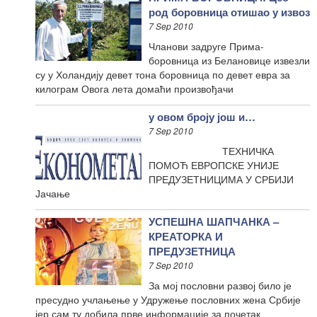
род боровница отишао у извоз
7 Sep 2010
Чланови задруге Прима-
боровница из Белановице извезли
су у Холандију девет тона боровница по девет евра за
килограм Овога лета домаћи произвођачи
у овом броју још и…
7 Sep 2010
ТЕХНИЧКА
ПОМОЋ ЕВРОПСКЕ УНИЈЕ
ПРЕДУЗЕТНИЦИМА У СРБИЈИ
Јачање
УСПЕШНА ШАПЧАНКА –
КРЕАТОРКА И
ПРЕДУЗЕТНИЦА
7 Sep 2010
За мој пословни развој било је
пресудно учлањење у Удружење пословних жена Србије
јер сам ту добила прве информације за почетак