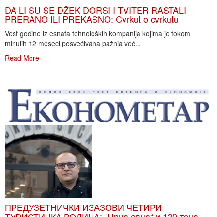
DA LI SU SE DŽEK DORSI I TVITER RASTALI
PRERANO ILI PREKASNO: Cvrkut o cvrkutu
Vest godine iz esnafa tehnoloških kompanija kojima je tokom
minulih 12 meseci posvećivana pažnja već...
Read More
ПРЕДУЗЕТНИЧКИ ИЗАЗОВИ ЧЕТИРИ
ТУРИСТИЧКА ВОДИЧА: „Црна овца“ и 120 тона