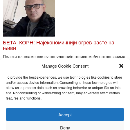
БЕТА–КОРН: Најекономичнији огрев расте на
њиви
Пелети од сламе све су популарније гориво међу потрошачима.
Главне препреке већoj производњи овог ог...
Manage Cookie Consent
Read More
To provide the best experiences, we use technologies like cookies to store
and/or access device information. Consenting to these technologies will
allow us to process data such as browsing behavior or unique IDs on this
site. Not consenting or withdrawing consent, may adversely affect certain
Toggle
features and functions.
naviga
Nira Press d.o.o.
Accept
Sadržaj ovog sajta je zakonom zaštićena intelektualna svojina
preduzeća NiraPress d.o.o. Svako neovlašćeno korišćenje,
Deny
kopiranje, objavljivanje celine ili delova bilo kog proizvoda NiraPress