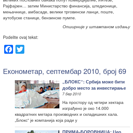
Рајфајзен… затим Министарство финансија, штедионице,
мењачнице, амбасаде, велики трговински ланци, поште,
аутобуске станице, бензинске пумпе.
Опширније у штампаном издању
Podelite ovaj tekst:
Facebook
Twitter
Економетар, септембар 2010, број 69
„БЛОКС“: Србија може бити
добро место за инвестирање
7 Sep 2010
На простору од четири хектара
изграђено је око 14.000
квадратних метара производних и складишних хала.
„Блокс“ је компанија која ради у
ПРИМА-БОРОВНИЦА: Цео