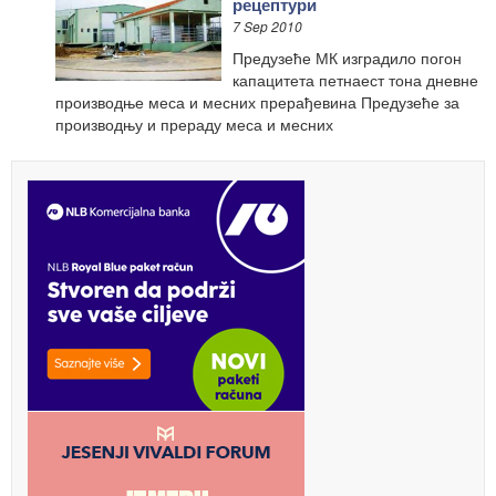
рецептури
7 Sep 2010
Предузеће МК изградило погон
капацитета петнаест тона дневне
производње меса и месних прерађевина Предузеће за
производњу и прераду меса и месних