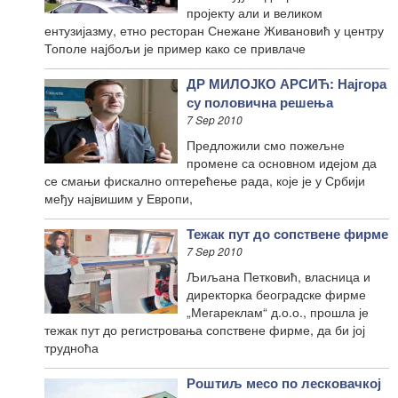
пројекту али и великом
ентузијазму, етно ресторан Снежане Живановић у центру
Тополе најбољи је пример како се привлаче
ДР МИЛОЈКО АРСИЋ: Најгора
су половична решења
7 Sep 2010
Предложили смо пожељне
промене са основном идејом да
се смањи фискално оптерећење рада, које је у Србији
међу највишим у Европи,
Тежак пут до сопствене фирме
7 Sep 2010
Љиљана Петковић, власница и
директорка београдске фирме
„Мегареклам“ д.о.о., прошла је
тежак пут до регистровања сопствене фирме, да би јој
трудноћа
Роштиљ месо по лесковачкој