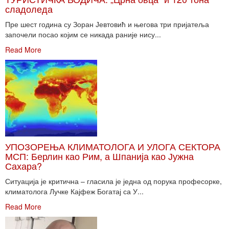
сладоледа
Пре шест година су Зоран Јевтовић и његова три пријатеља
започели посао којим се никада раније нису...
Read More
УПОЗОРЕЊА КЛИМАТОЛОГА И УЛОГА СЕКТОРА
МСП: Берлин као Рим, а Шпанија као Јужна
Сахара?
Ситуација је критична – гласила је једна од порука професорке,
климатолога Лучке Кајфеж Богатај са У...
Read More