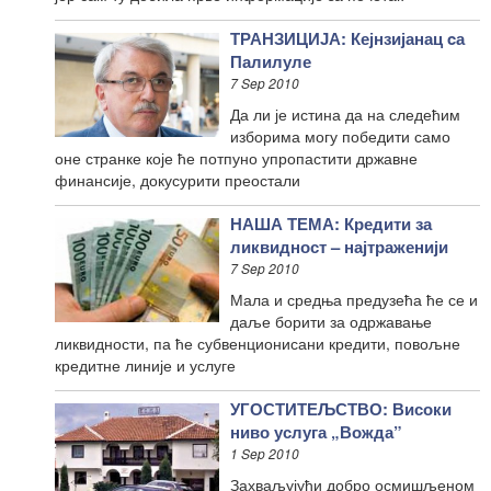
ТРАНЗИЦИЈА: Кејнзијанац cа
Палилуле
7 Sep 2010
Да ли је истина да на следећим
изборима могу победити само
оне странке које ће потпуно упропастити државне
финансије, докусурити преостали
НАША ТЕМА: Кредити за
ликвидност – најтраженији
7 Sep 2010
Мала и средња предузећа ће се и
даље борити за одржавање
ликвидности, па ће субвенционисани кредити, повољне
кредитне линије и услуге
УГОСТИТЕЉСТВО: Високи
ниво услуга „Вожда”
1 Sep 2010
Захваљујући добро осмишљеном