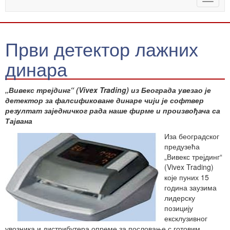
naviga
Први детектор лажних
динара
„Вивекс трејдинг“ (Vivex Trading) из Београда увезао је
детектор за фалсификоване динаре чији је софтвер
резултат заједничког рада наше фирме и произвођача са
Тајвана
Иза београдског
предузећа
„Вивекс трејдинг“
(Vivex Trading)
које пуних 15
година заузима
лидерску
позицију
ексклузивног
увозника и дистрибутера опреме за пословање с готовим