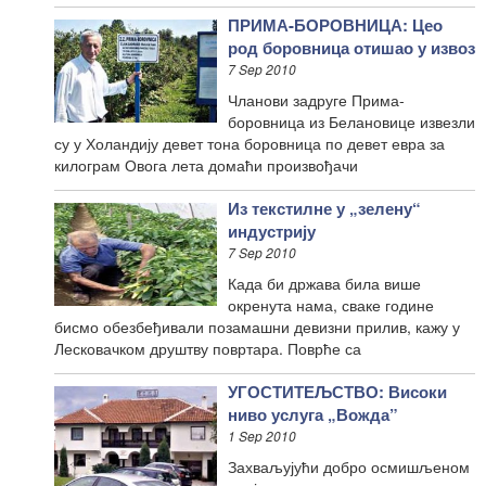
ПРИМА-БОРОВНИЦА: Цео
род боровница отишао у извоз
7 Sep 2010
Чланови задруге Прима-
боровница из Белановице извезли
су у Холандију девет тона боровница по девет евра за
килограм Овога лета домаћи произвођачи
Из текстилне у „зелену“
индустрију
7 Sep 2010
Када би држава била више
окренута нама, сваке године
бисмо обезбеђивали позамашни девизни прилив, кажу у
Лесковачком друштву повртара. Поврће са
УГОСТИТЕЉСТВО: Високи
ниво услуга „Вожда”
1 Sep 2010
Захваљујући добро осмишљеном