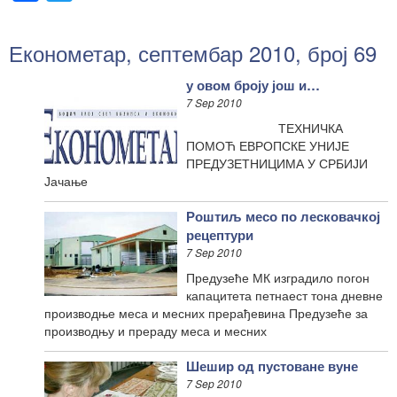
Економетар, септембар 2010, број 69
у овом броју још и…
7 Sep 2010
ТЕХНИЧКА
ПОМОЋ ЕВРОПСКЕ УНИЈЕ
ПРЕДУЗЕТНИЦИМА У СРБИЈИ
Јачање
Роштиљ месо по лесковачкој
рецептури
7 Sep 2010
Предузеће МК изградило погон
капацитета петнаест тона дневне
производње меса и месних прерађевина Предузеће за
производњу и прераду меса и месних
Шешир од пустоване вуне
7 Sep 2010