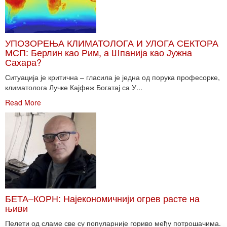
УПОЗОРЕЊА КЛИМАТОЛОГА И УЛОГА СЕКТОРА
МСП: Берлин као Рим, а Шпанија као Јужна
Сахара?
Ситуација је критична – гласила је једна од порука професорке,
климатолога Лучке Кајфеж Богатај са У...
Read More
БЕТА–КОРН: Најекономичнији огрев расте на
њиви
Пелети од сламе све су популарније гориво међу потрошачима.