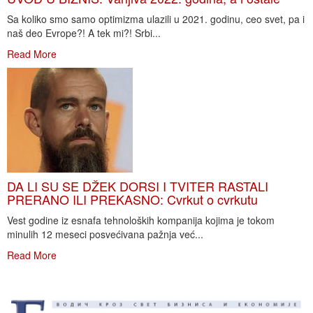
Sa koliko smo samo optimizma ulazili u 2021. godinu, ceo svet, pa i
naš deo Evrope?! A tek mi?! Srbi...
Read More
DA LI SU SE DŽEK DORSI I TVITER RASTALI
PRERANO ILI PREKASNO: Cvrkut o cvrkutu
Vest godine iz esnafa tehnoloških kompanija kojima je tokom
minulih 12 meseci posvećivana pažnja već...
Read More