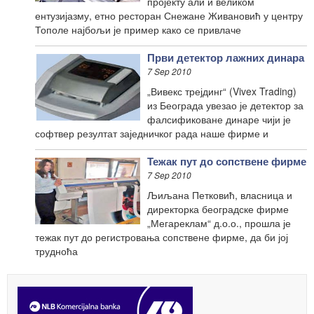
пројекту али и великом
ентузијазму, етно ресторан Снежане Живановић у центру
Тополе најбољи је пример како се привлаче
Први детектор лажних динара
7 Sep 2010
„Вивекс трејдинг“ (Vivex Trading)
из Београда увезао је детектор за
фалсификоване динаре чији је
софтвер резултат заједничког рада наше фирме и
Тежак пут до сопствене фирме
7 Sep 2010
Љиљана Петковић, власница и
директорка београдске фирме
„Мегареклам“ д.о.о., прошла је
тежак пут до регистровања сопствене фирме, да би јој
трудноћа