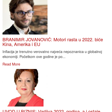
BRANIMIR JOVANOVIĆ: Motori rasta u 2022. biće
Kina, Amerika i EU
Inflacija je trenutno verovatno najveća nepoznanica u globalnoj
ekonomiji. Početkom ove godine je po...
Read More
UVOD U BIZNIS: Varljiva 2022. godina, a i ostale