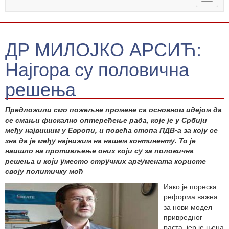
naviga
ДР МИЛОЈКО АРСИЋ:
Најгора су половична
решења
Предложили смо пожељне промене са основном идејом да
се смањи фискално оптерећење рада, које је у Србији
међу највишим у Европи, и повећа стопа ПДВ-а за коју се
зна да је међу најнижим на нашем континенту. То је
наишло на противљење оних који су за половична
решења и који уместо стручних аргумената користе
своју политичку моћ
Иако је пореска
реформа важна
за нови модел
привредног
раста, јер је њена