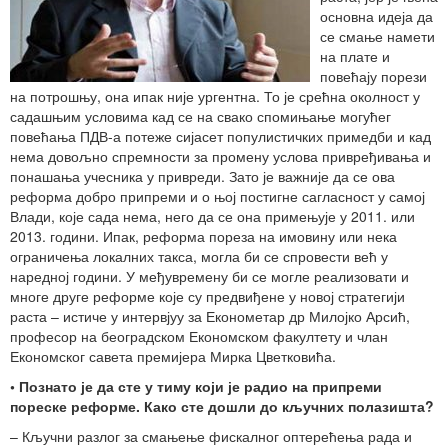
основна идеја да
се смање намети
на плате и
повећају порези
на потрошњу, она ипак није ургентна. То је срећна околност у
садашњим условима кад се на свако спомињање могућег
повећања ПДВ-а потеже сијасет популистичких примедби и кад
нема довољно спремности за промену услова привређивања и
понашања учесника у привреди. Зато је важније да се ова
реформа добро припреми и о њој постигне сагласност у самој
Влади, које сада нема, него да се она примењује у 2011. или
2013. години. Ипак, реформа пореза на имовину или нека
ограничења локалних такса, могла би се спровести већ у
наредној години. У међувремену би се могле реализовати и
многе друге реформе које су предвиђене у новој стратегији
раста – истиче у интервјуу за Економетар др Милојко Арсић,
професор на београдском Економском факултету и члан
Економског савета премијера Мирка Цветковића.
• Познато је да сте у тиму који је радио на припреми
пореске реформе. Како сте дошли до кључних полазишта?
– Кључни разлог за смањење фискалног оптерећења рада и