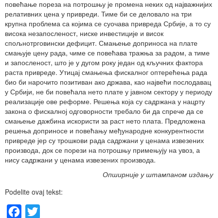
повећање пореза на потрошњу је промена неких од најважнијих
релативних цена у привреди. Тиме би се деловало на три
крупна проблема са којима се суочава привреда Србије, а то су
висока незапосленост, ниске инвестиције и висок
спољнотрговински дефицит. Смањење доприноса на плате
смањује цену рада, чиме се повећава тражња за радом, а тиме
и запосленост, што је у дугом року један од кључних фактора
раста привреде. Утицај смањења фискалног оптерећења рада
био би нарочито позитиван ако држава, као највећи послодавац
у Србији, не би повећала нето плате у јавном сектору у периоду
реализације ове реформе. Решења која су садржана у нацрту
закона о фискалној одговорности требало би да спрече да се
смањење дажбина искористи за раст нето плата. Предложена
решења доприносе и повећању међународне конкурентности
привреде јер су трошкови рада садржани у ценама извезених
производа, док се порези на потрошњу примењују на увоз, а
нису садржани у ценама извезених производа.
Опширније у штампаном издању
Podelite ovaj tekst:
Facebook
Twitter