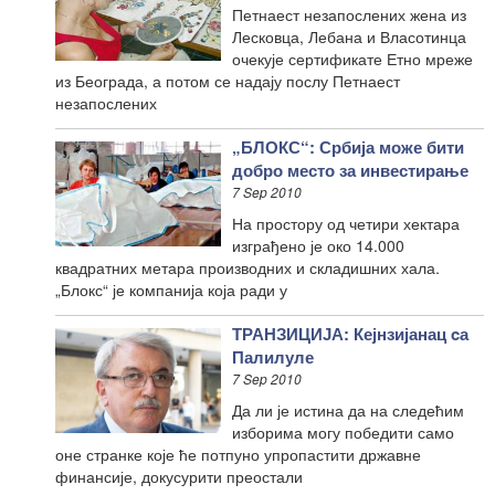
Петнаест незапослених жена из
Лесковца, Лебана и Власотинца
очекује сертификате Етно мреже
из Београда, а потом се надају послу Петнаест
незапослених
„БЛОКС“: Србија може бити
добро место за инвестирање
7 Sep 2010
На простору од четири хектара
изграђено је око 14.000
квадратних метара производних и складишних хала.
„Блокс“ је компанија која ради у
ТРАНЗИЦИЈА: Кејнзијанац cа
Палилуле
7 Sep 2010
Да ли је истина да на следећим
изборима могу победити само
оне странке које ће потпуно упропастити државне
финансије, докусурити преостали