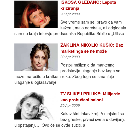
ISKOSA GLEDANO: Lepota
kriziranja
20 Apr 2009
Sve vreme sam se, pravo da vam
kažem, malo nervirala, ali odgledala
sam do kraja intervju predsednika Republike Srbije u „Utisku
ŽAKLINA NIKOLIĆ KUŠIĆ: Bez
marketinga se ne može
20 Apr 2009
Postoji mišljenje da marketing
predstavlja ulaganje bez koga se
može, naročito u kratkom roku. Zbog toga se smanjuje
ulaganje u oglašavanje
TV SLIKE I PRILIKE: Milijarde
kao probušeni baloni
20 Apr 2009
Kakav štof takav kroj. A majstori su
bez greške, prvaci sveta u dovijanju
u opstajanju… Ovo će se ovde suziti, a