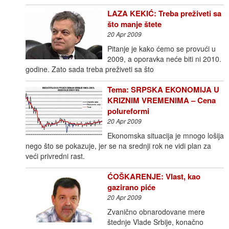
LAZA KEKIĆ: Treba preživeti sa
što manje štete
20 Apr 2009
Pitanje je kako ćemo se provući u
2009, a oporavka neće biti ni 2010.
godine. Zato sada treba preživeti sa što
Tema: SRPSKA EKONOMIJA U
KRIZNIM VREMENIMA – Cena
polureformi
20 Apr 2009
Ekonomska situacija je mnogo lošija
nego što se pokazuje, jer se na srednji rok ne vidi plan za
veći privredni rast.
ĆOŠKARENJE: Vlast, kao
gazirano piće
20 Apr 2009
Zvanično obnarodovane mere
štednje Vlade Srbije, konačno