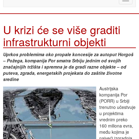
naviga
U krizi će se više graditi
infrastrukturni objekti
Uprkos problemima oko propale koncesije za autoput Horgoš
– Požega, kompanija Por smatra Srbiju jednim od svojih
značajnijih tržišta i spremna je da gradi razne objekte – od
puteva, zgrada, energetskih projekata do zaštite životne
sredine
Austrijska
kompanija Por
(PORR) u Srbiji
trenutno učestvuje
u projektima
vrednim preko
160 miliona evra,
među kojima je
najveći izgradnja