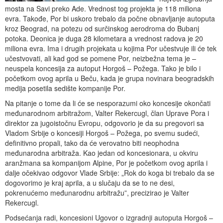
mosta na Savi preko Ade. Vrednost tog projekta je 118 miliona
evra. Takođe, Por bi uskoro trebalo da počne obnavljanje autoputa
kroz Beograd, na potezu od surčinskog aerodroma do Bubanj
potoka. Deonica je duga 28 kilometara a vrednost radova je 20
miliona evra. Ima i drugih projekata u kojima Por učestvuje ili će tek
učestvovati, ali kad god se pomene Por, neizbežna tema je –
neuspela koncesija za autoput Horgoš – Požega. Tako je bilo i
početkom ovog aprila u Beču, kada je grupa novinara beogradskih
medija posetila sedište kompanije Por.
Na pitanje o tome da li će se nesporazumi oko koncesije okončati
međunarodnom arbitražom, Valter Rekercugl, član Uprave Pora i
direktor za jugoistočnu Evropu, odgovorio je da su pregovori sa
Vladom Srbije o koncesiji Horgoš – Požega, po svemu sudeći,
definitivno propali, tako da će verovatno biti neophodna
međunarodna arbitraža. Kao jedan od koncesionara, u okviru
aranžmana sa kompanijom Alpine, Por je početkom ovog aprila i
dalje očekivao odgovor Vlade Srbije: „Rok do koga bi trebalo da se
dogovorimo je kraj aprila, a u slučaju da se to ne desi,
pokrenućemo međunarodnu arbitražu”, precizirao je Valter
Rekercugl.
Podsećanja radi, koncesioni Ugovor o izgradnji autoputa Horgoš –