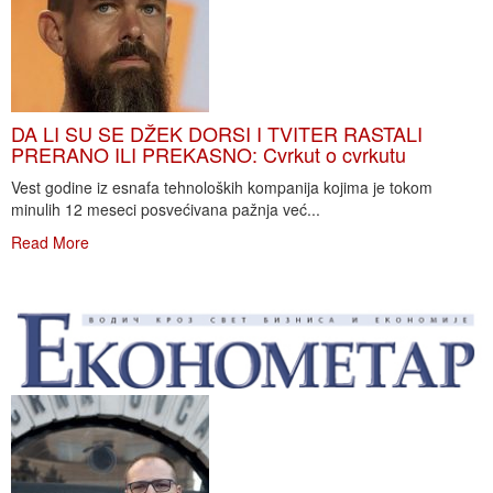
DA LI SU SE DŽEK DORSI I TVITER RASTALI
PRERANO ILI PREKASNO: Cvrkut o cvrkutu
Vest godine iz esnafa tehnoloških kompanija kojima je tokom
minulih 12 meseci posvećivana pažnja već...
Read More