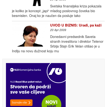
Svetska finansijska kriza pokazala
je koliko je koncept „japi“ mladog poslovnog čoveka bio
besmislen. Onaj ko je naučen da posluje tako
UVOD U BIZNIS: Uradi, pa kaži
20 Apr 2009
Donedavni predsednik Saveta
stranih investitora i direktor Telenor
Srbija Stajn Erik Velan otišao je u
Indiju na novu dužnost koju mu