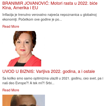
BRANIMIR JOVANOVIĆ: Motori rasta u 2022. biće
Kina, Amerika i EU
Inflacija je trenutno verovatno najveća nepoznanica u globalnoj
ekonomiji. Početkom ove godine je po...
Read More
UVOD U BIZNIS: Varljiva 2022. godina, a i ostale
Sa koliko smo samo optimizma ulazili u 2021. godinu, ceo svet, pa i
naš deo Evrope?! A tek mi?! Srbi...
Read More