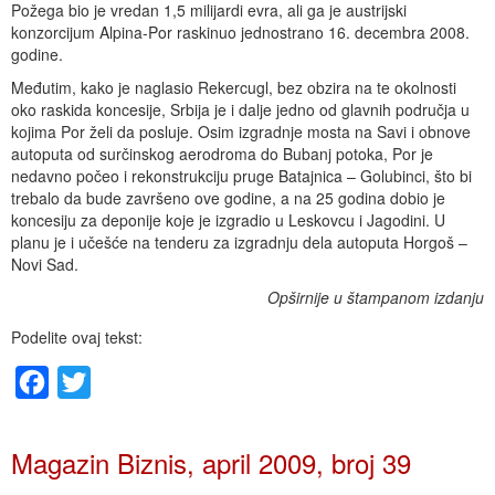
Požega bio je vredan 1,5 milijardi evra, ali ga je austrijski
konzorcijum Alpina-Por raskinuo jednostrano 16. decembra 2008.
godine.
Međutim, kako je naglasio Rekercugl, bez obzira na te okolnosti
oko raskida koncesije, Srbija je i dalje jedno od glavnih područja u
kojima Por želi da posluje. Osim izgradnje mosta na Savi i obnove
autoputa od surčinskog aerodroma do Bubanj potoka, Por je
nedavno počeo i rekonstrukciju pruge Batajnica – Golubinci, što bi
trebalo da bude završeno ove godine, a na 25 godina dobio je
koncesiju za deponije koje je izgradio u Leskovcu i Jagodini. U
planu je i učešće na tenderu za izgradnju dela autoputa Horgoš –
Novi Sad.
Opširnije u štampanom izdanju
Podelite ovaj tekst:
Facebook
Twitter
Magazin Biznis, april 2009, broj 39