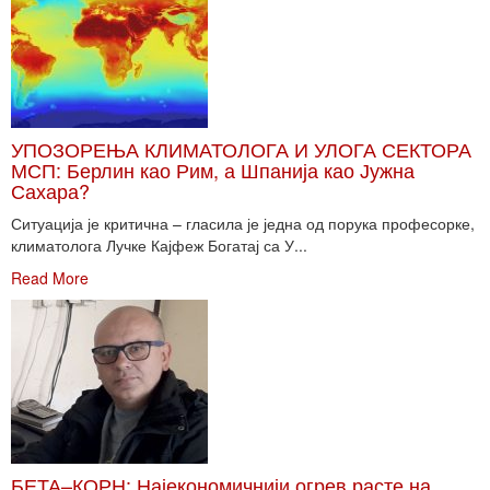
УПОЗОРЕЊА КЛИМАТОЛОГА И УЛОГА СЕКТОРА
МСП: Берлин као Рим, а Шпанија као Јужна
Сахара?
Ситуација је критична – гласила је једна од порука професорке,
климатолога Лучке Кајфеж Богатај са У...
Read More
БЕТА–КОРН: Најекономичнији огрев расте на