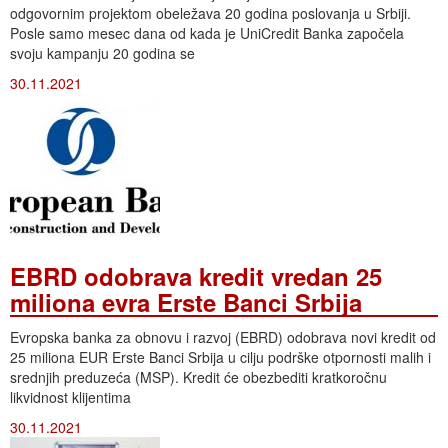
odgovornim projektom obeležava 20 godina poslovanja u Srbiji.
Posle samo mesec dana od kada je UniCredit Banka započela
svoju kampanju 20 godina se
30.11.2021
EBRD odobrava kredit vredan 25
miliona evra Erste Banci Srbija
Evropska banka za obnovu i razvoj (EBRD) odobrava novi kredit od
25 miliona EUR Erste Banci Srbija u cilju podrške otpornosti malih i
srednjih preduzeća (MSP). Kredit će obezbediti kratkoročnu
likvidnost klijentima
30.11.2021