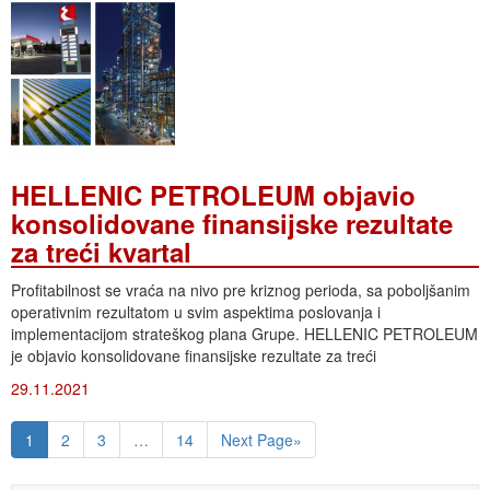
HELLENIC PETROLEUM objavio
konsolidovane finansijske rezultate
za treći kvartal
Profitabilnost se vraća na nivo pre kriznog perioda, sa poboljšanim
operativnim rezultatom u svim aspektima poslovanja i
implementacijom strateškog plana Grupe. HELLENIC PETROLEUM
je objavio konsolidovane finansijske rezultate za treći
29.11.2021
1
2
3
…
14
Next Page»