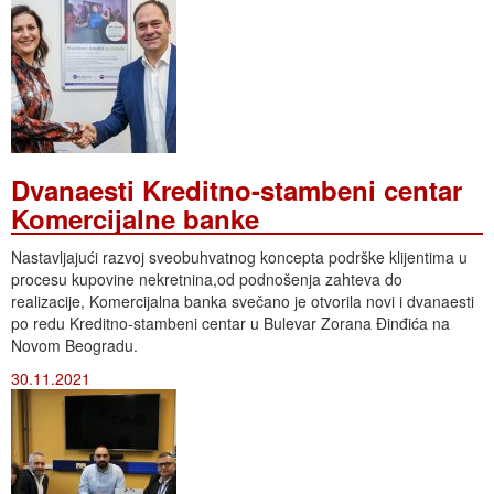
Dvanaesti Kreditno-stambeni centar
Komercijalne banke
Nastavljajući razvoj sveobuhvatnog koncepta podrške klijentima u
procesu kupovine nekretnina,od podnošenja zahteva do
realizacije, Komercijalna banka svečano je otvorila novi i dvanaesti
po redu Kreditno-stambeni centar u Bulevar Zorana Đinđića na
Novom Beogradu.
30.11.2021