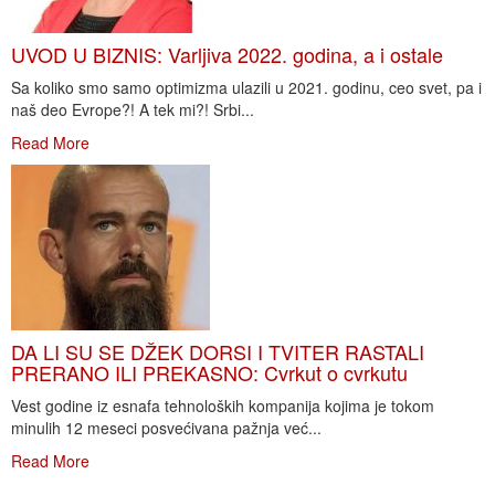
UVOD U BIZNIS: Varljiva 2022. godina, a i ostale
Sa koliko smo samo optimizma ulazili u 2021. godinu, ceo svet, pa i
naš deo Evrope?! A tek mi?! Srbi...
Read More
DA LI SU SE DŽEK DORSI I TVITER RASTALI
PRERANO ILI PREKASNO: Cvrkut o cvrkutu
Vest godine iz esnafa tehnoloških kompanija kojima je tokom
minulih 12 meseci posvećivana pažnja već...
Read More