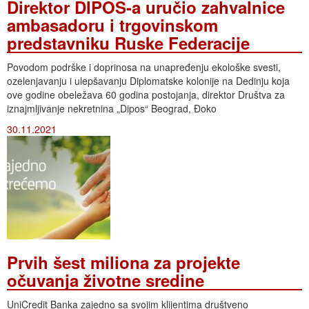
Direktor DIPOS-a uručio zahvalnice
ambasadoru i trgovinskom
predstavniku Ruske Federacije
Povodom podrške i doprinosa na unapređenju ekološke svesti,
ozelenjavanju i ulepšavanju Diplomatske kolonije na Dedinju koja
ove godine obeležava 60 godina postojanja, direktor Društva za
iznajmljivanje nekretnina „Dipos“ Beograd, Đoko
30.11.2021
Prvih šest miliona za projekte
očuvanja životne sredine
UniCredit Banka zajedno sa svojim klijentima društveno