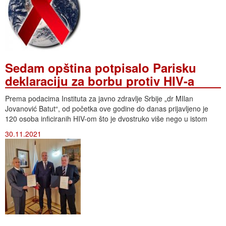
Sedam opština potpisalo Parisku
deklaraciju za borbu protiv HIV-a
Prema podacima Instituta za javno zdravlje Srbije „dr MIlan
Jovanović Batut“, od početka ove godine do danas prijavljeno je
120 osoba inficiranih HIV-om što je dvostruko više nego u istom
30.11.2021