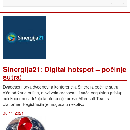
naviga
Sinergija21: Digital hotspot – počinje
sutra!
Dvadeset i prva dvodnevna konferencija Sinergija počinje sutra i
biće održana online, a svi zainteresovani imaće besplatan pristup
celokupnom sadržaju konferencije preko Microsoft Teams
platforme. Registracija je moguća u nekoliko
30.11.2021