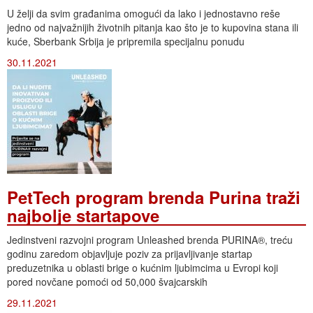
U želji da svim građanima omogući da lako i jednostavno reše
jedno od najvažnijih životnih pitanja kao što je to kupovina stana ili
kuće, Sberbank Srbija je pripremila specijalnu ponudu
30.11.2021
PetTech program brenda Purina traži
najbolje startapove
Jedinstveni razvojni program Unleashed brenda PURINA®, treću
godinu zaredom objavljuje poziv za prijavljivanje startap
preduzetnika u oblasti brige o kućnim ljubimcima u Evropi koji
pored novčane pomoći od 50,000 švajcarskih
29.11.2021