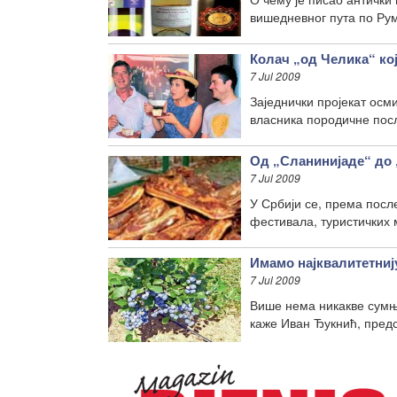
вишедневног пута по Рум
Колач „од Челика“ кој
7 Jul 2009
Заједнички пројекат осм
власника породичне посл
Од „Сланинијаде“ до 
7 Jul 2009
У Србији се, према посл
фестивала, туристичких
Имамо најквалитетниј
7 Jul 2009
Више нема никакве сумње
каже Иван Ђукнић, пред