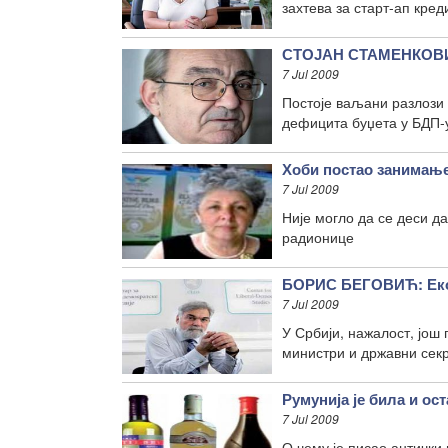
захтева за старт-ап кре
СТОЈАН СТАМЕНКОВИЋ
7 Jul 2009
Постоје ваљани разлози
дефицита буџета у БДП-
Хоби постао занимањ
7 Jul 2009
Није могло да се деси да
радионице
БОРИС БЕГОВИЋ: Екон
7 Jul 2009
У Србији, нажалост, још
министри и државни секр
Румунија је била и ос
7 Jul 2009
О чему је писао антички