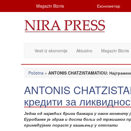
Magazin Biznis
Економетар
Vesti iz ekonomije
Aktuelno
Magazin Biznis
Početna
»
ANTONIS CHATZISTAMATIOU: Најтражени
ANTONIS CHATZISTAM
кредити за ликвиднос
Једна од највећих брига банкара у овом момент
Еуробанке је здрав и доста бољи од тржишног п
примећујемо пораст у кашњењу у отплати