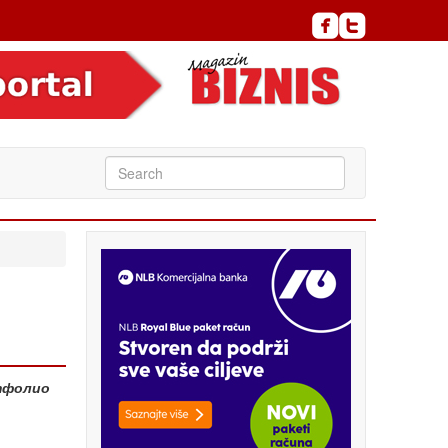
ртфолио