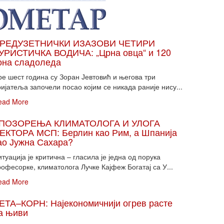
РЕДУЗЕТНИЧКИ ИЗАЗОВИ ЧЕТИРИ
УРИСТИЧКА ВОДИЧА: „Црна овца“ и 120
она сладоледа
ре шест година су Зоран Јевтовић и његова три
ијатеља започели посао којим се никада раније нису...
ead More
ПОЗОРЕЊА КЛИМАТОЛОГА И УЛОГА
ЕКТОРА МСП: Берлин као Рим, а Шпанија
ао Јужна Сахара?
туација је критична – гласила је једна од порука
офесорке, климатолога Лучке Кајфеж Богатај са У...
ead More
ЕТА–КОРН: Најекономичнији огрев расте
а њиви