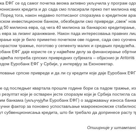
ка ЕФГ се од самог почетка веома активно укључила у програм од
ионисаних кредита и до сада смо пласирали преко пет милиона евр
 Поред тога, након недавно потписаног споразума о кредитном ар
пском инвестиционом банком, обезбедили смо привреди „свеж” нов
од 50 милиона евра, од чега 40 милиона за банкарско кредитирање,
 евра за лизинг аранжмане. Након пада интересовања правних лиц
рање које је било приметно почетком ове године, сада смо суочен
порастом тражње, поготово у сегменту малих и средњих предузећа.
робанк ЕФГ даје користе се у највећем делу за финансирање обртни
ајвећа потреба српских привредних субјеката – објаснио је Аntonis
редом Еуробанк ЕФГ у Србији, у интервјуу за Економетар.
ловање српске привреде и да ли су кредити које даје Еуробанк ЕФ
 се од последњег квартала прошле године бори са падом тражње, из
резултат који је остварен јесте споразум који је Србија постигла 
ним банкама (укључујући Еуробанк ЕФГ) о задржавању износа банк
кључни фактор за поновно успостављање макроекономске стабилнос
пут субвенционисања кредита, што би требало да допринесе расту 
Опширније у штампан