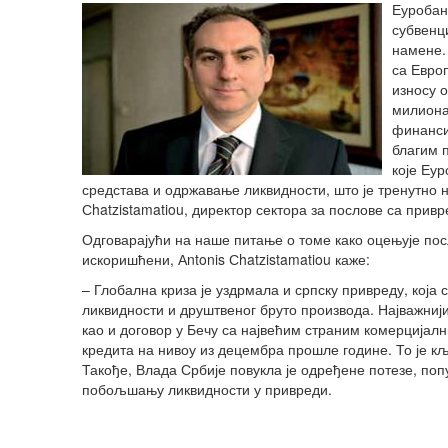
Еуробан
субвенц
намене.
са Евро
износу 
милиона
финанси
благим 
које Еу
средстава и одржавање ликвидности, што је тренутно н
Сhatzistamatiou, директор сектора за послове са прив
Одговарајући на наше питање о томе како оцењује пос
искоришћени, Аntonis Сhatzistamatiou каже:
– Глобална криза је уздрмала и српску привреду, која
ликвидности и друштвеног бруто производа. Најважнији 
као и договор у Бечу са највећим страним комерцијал
кредита на нивоу из децембра прошле године. То је 
Такође, Влада Србије повукла је одређене потезе, по
побољшању ликвидности у привреди.