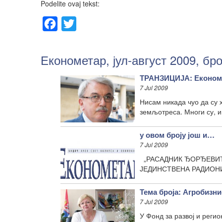
Podelite ovaj tekst:
Facebook
Twitter
Економетар, јул-август 2009, бро
ТРАНЗИЦИЈА: Економ
7 Jul 2009
Нисам никада чуо да су 
земљотреса. Многи су, и
у овом броју још и…
7 Jul 2009
„РАСАДНИК ЂОРЂЕВИЋ“ 
ЈЕДИНСТВЕНА РАДИОНИ
Тема броја: Агробизни
7 Jul 2009
У Фонд за развој и реги