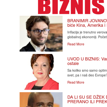
BRANIMIR JOVANOVIĆ
biće Kina, Amerika i
Inflacija je trenutno vero
globalnoj ekonomiji. Poče
Read More
UVOD U BIZNIS: Varlj
ostale
Sa koliko smo samo optimi
svet, pa i naš deo Evrope?!
Read More
DA LI SU SE DŽEK 
PRERANO ILI PREKA