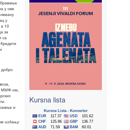
обравања
а у ове
анжману
ац у
 а 10
а за
и са
 Кредити
х
Г добро
воза,
са ММФ-ом,
арских
Kursna lista
ти.
тражње и
ом издању