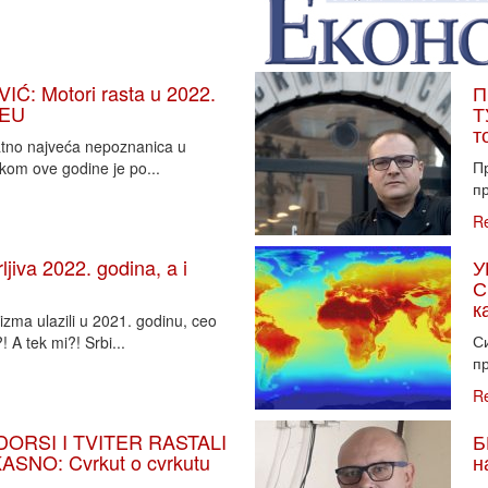
: Motori rasta u 2022.
П
 EU
Т
т
vatno najveća nepoznanica u
П
tkom ove godine je po...
пр
R
iva 2022. godina, a i
У
С
к
zma ulazili u 2021. godinu, ceo
Си
 A tek mi?! Srbi...
пр
R
DORSI I TVITER RASTALI
Б
SNO: Cvrkut o cvrkutu
н