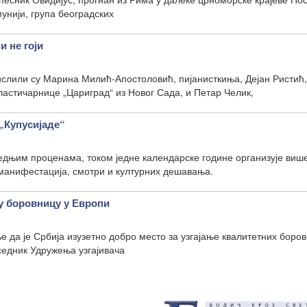
унији, група београдских
и не гоји
ислили су Марина Милић-Апостоловић, пијанисткиња, Дејан Ристић,
астичарнице „Цариград“ из Новог Сада, и Петар Челик,
„Купусијаде“
едњим проценама, током једне календарске године организује више
 манифестација, смотри и културних дешавања.
у боровницу у Европи
 да је Србија изузетно добро место за узгајање квалитетних боро
седник Удружења узгајивача