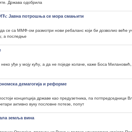
дите. Држава одобрила
: Јавна потрошња се мора смањити
 да се са ММФ-ом размотри нови ребаланс који би дозволио веће 
у, а последње
е
 неко уђе у моју кућу, а да не поједе колаче, каже Боса Милановић
омска демагогија и реформе
 постоји концепција државе као предузетника, па потпредседници В
етари активно вуку пословне потезе, попут
тала земља вина
 песник Овидијус, прогнан из Рима у далеке црноморске крајеве По