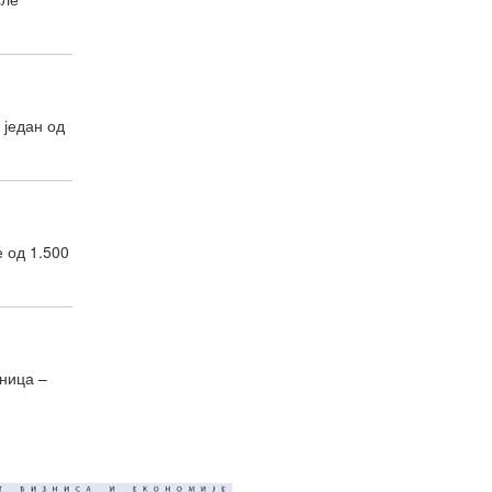
 један од
 од 1.500
вница –