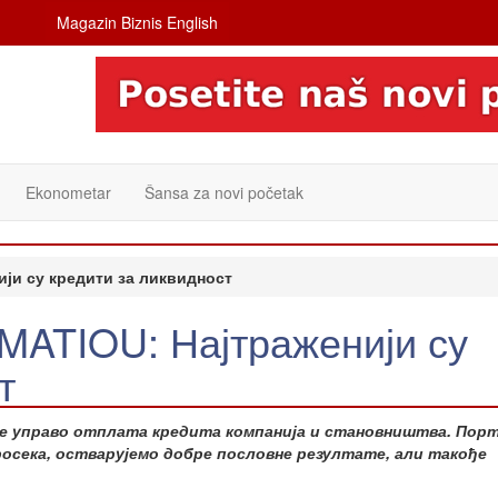
Magazin Biznis English
Ekonometar
Šansa za novi početak
ји су кредити за ликвидност
ATIOU: Најтраженији су
т
у је управо отплата кредита компанија и становништва. По
росека, остварујемо добре пословне резултате, али такође