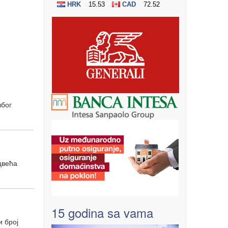
због
цвећа
15 godina sa vama
и број