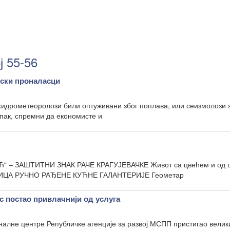
ј 55-56
ски проналасци
хидрометеоролози били оптуживани због поплава, или сеизмолози 
пак, спремни да економисте и
– ЗАШТИТНИ ЗНАК РАЧЕ КРАГУЈЕВАЧКЕ Живот са цвећем и од 
ЦА РУЧНО РАЂЕНЕ КУЋНЕ ГАЛАНТЕРИЈЕ Геометар
с постао привлачнији од услуга
оналне центре Републичке агенције за развој МСПП пристигао велик