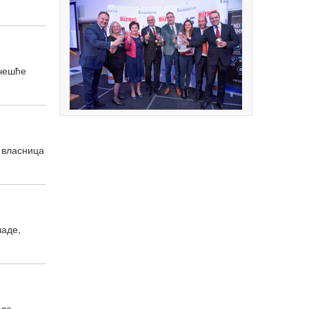
учешће
, власница
ладе,
сле