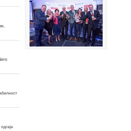
зе,
Nero
табилност
 одгаја