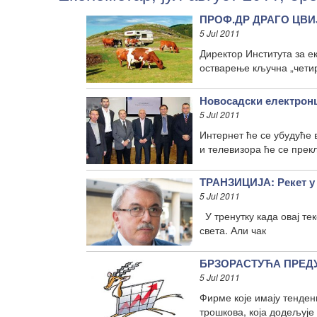
ПРОФ.ДР ДРАГО ЦВИЈА
5 Jul 2011
Директор Института за 
остварење кључна „четир
Новосадски електронц
5 Jul 2011
Интернет ће се убудуће 
и телевизора ће се прек
ТРАНЗИЦИЈА: Рекет у
5 Jul 2011
У тренутку када овај те
света. Али чак
БРЗОРАСТУЋА ПРЕДУЗ
5 Jul 2011
Фирме које имају тенденц
трошкова, која додељује