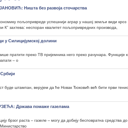
НОВИЋ: Ништа без развоја сточарства
економику пољопривреде успешнији аграр у нашој земљи види кроз
и К” захтева: неспоран квалитет пољопривредних производа,
и у Силицијумској долини
више пратити преко ТВ пријемника него преко рачунара. Функције 
лапати – о
 Србији
кст буде штампан, верујем да ће Новак Ђоковић већ бити први тени
ЕЋА: Држава помаже газелaма
ију брзог раста – газеле – могу да добију бесповратна средства до
 Министарство