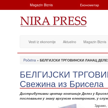
Magazin Biznis
Економетар
Vesti iz ekonomije
Aktuelno
Magazin Biznis
Početna
»
БЕЛГИЈСКИ ТРГОВИНСКИ ЛАНАЦ ДЕЛЕЗ:
БЕЛГИЈСКИ ТРГОВИ
Свежина из Брисела
Дистрибутивни центар компаније Делез у Брисел
пословањем у знаку врхунске електронике, у слу
Здраво, 