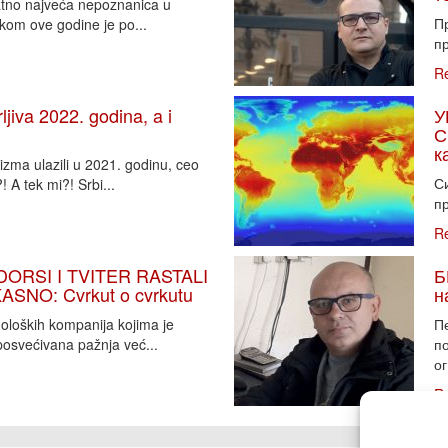
vatno najveća nepoznanica u
П
tkom ove godine je po...
пр
R
iva 2022. godina, a i
У
С
к
zma ulazili u 2021. godinu, ceo
Си
 A tek mi?! Srbi...
пр
R
DORSI I TVITER RASTALI
Б
SNO: Cvrkut o cvrkutu
н
noloških kompanija kojima je
П
osvećivana pažnja već...
п
ог
R