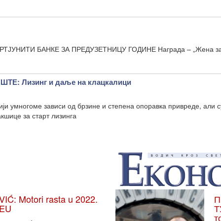
И БАНКЕ ЗА ПРЕДУЗЕТНИЦУ ГОДИНЕ Награда – „Жена за 
Е: Лизинг и даље на клацкалици
ији умногоме зависи од брзине и степена опоравка привреде, али с
кшице за старт лизинга
: Motori rasta u 2022.
П
 EU
Т
т