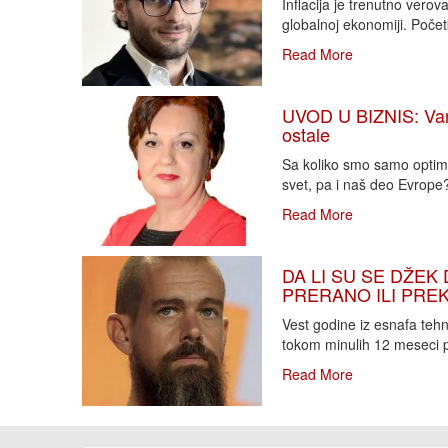
Inflacija je trenutno vero
globalnoj ekonomiji. Poče
Read More
UVOD U BIZNIS: Varlj
ostale
Sa koliko smo samo optimi
svet, pa i naš deo Evrope?!
Read More
DA LI SU SE DŽEK 
PRERANO ILI PREKA
Vest godine iz esnafa teh
tokom minulih 12 meseci p
Read More