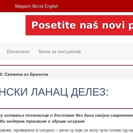
Magazin Biznis English
Ekonometar
Šansa za novi početak
 Свежина из Брисела
НСКИ ЛАНАЦ ДЕЛЕЗ:
у оставља посетиоце и дословно без даха својом савремен
жби модерне трговине и здраве исхране
свеже, проверено и сигурно – речи су које се могу чути готово од св