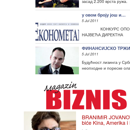
засад 2.200 врста ружа.
у овом броју још и…
5 Jul 2011
КОНКУРС ОПОРТЈУНИТ
НАЈВЕЋА ДИРЕКТНА
ФИНАНСИЈСКО ТРЖИШТ
5 Jul 2011
Будућност лизинга у Срб
неопходне и пореске ола
BRANIMIR JOVANOVIĆ
biće Kina, Amerika i