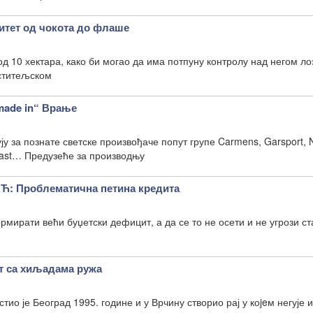
тет од чокота до флаше
од 10 хектара, како би могао да има потпуну контролу над негом ло
ститељском
made in“ Врање
ју за познате светске произвођаче попут групе Carmens, Garsport, 
c Еast… Предузеће за производњу
 Проблематична петина кредита
ормирати већи буџетски дефицит, а да се то не осети и не угрози с
 са хиљадама ружа
ио је Београд 1995. године и у Врчину створио рај у коjeм негује и