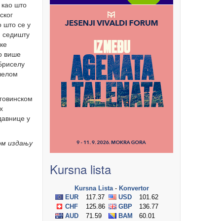
 као што
ског
о што се у
м седишту
ке
о више
Бриселу
ишелом
рговинском
х
давнице у
ом издању
Kursna lista