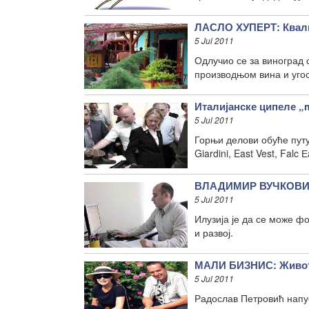
ЛАСЛО ХУПЕРТ: Квали
5 Jul 2011
Одлучио се за виноград 
производњом вина и уго
Италијанске ципеле „
5 Jul 2011
Горњи делови обуће путу
Giardini, East Vest, Fal
ВЛАДИМИР ВУЧКОВИЋ:
5 Jul 2011
Илузија је да се може ф
и развој.
МАЛИ БИЗНИС: Живот
5 Jul 2011
Радослав Петровић напуст