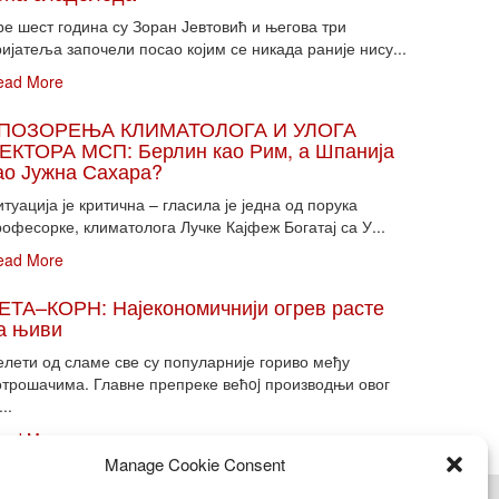
ре шест година су Зоран Јевтовић и његова три
ијатеља започели посао којим се никада раније нису...
ead More
ПОЗОРЕЊА КЛИМАТОЛОГА И УЛОГА
ЕКТОРА МСП: Берлин као Рим, а Шпанија
ао Јужна Сахара?
туација је критична – гласила је једна од порука
офесорке, климатолога Лучке Кајфеж Богатај са У...
ead More
ЕТА–КОРН: Најекономичнији огрев расте
а њиви
елети од сламе све су популарније гориво међу
отрошачима. Главне препреке већoj производњи овог
...
ead More
Manage Cookie Consent