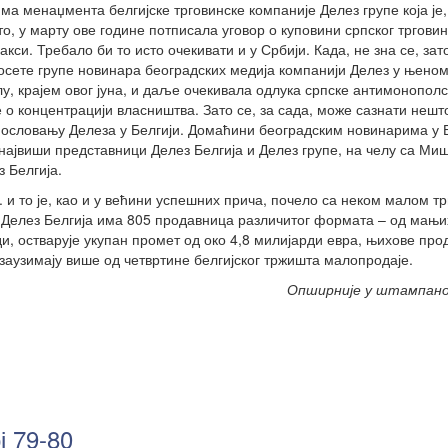
ма менаџмента белгијске трговинске компаније Делез групе која је,
то, у марту ове године потписала уговор о куповини српског трговин
кси. Требало би то исто очекивати и у Србији. Када, не зна се, зат
осете групе новинара београдских медија компанији Делез у њено
у, крајем овог јуна, и даље очекивала одлука српске антимонополс
 о концентрацији власништва. Зато се, за сада, може сазнати нешт
пословању Делеза у Белгији. Домаћини београдским новинарима у 
 највиши представници Делез Белгија и Делез групе, на челу са М
 Белгија.
 и то је, као и у већини успешних прича, почело са неком малом т
а. Делез Белгија има 805 продавница различитог формата – од мањи
 остварује укупан промет од око 4,8 милијарди евра, њихове про
заузимају више од четвртине белгијског тржишта малопродаје.
Опширније у штампан
ј 79-80