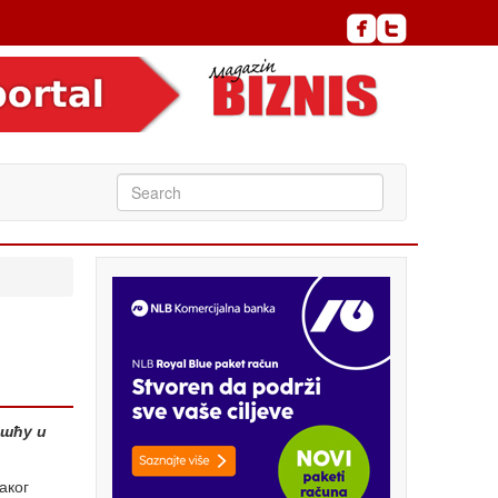
ошћу и
аког