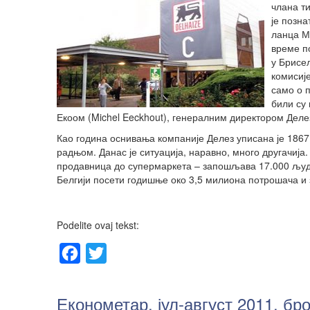
члана ти
је позна
ланца Ма
време п
у Брисел
комисије
само о 
били су
Екоом (Michel Eeckhout), генералним директором Делез
Као година оснивања компаније Делез уписана је 1867.
радњом. Данас је ситуација, наравно, много другачиј
продавница до супермаркета – запошљава 17.000 људи,
Белгији посети годишње око 3,5 милиона потрошача и 
Podelite ovaj tekst:
Facebook
Twitter
Економетар, јул-август 2011, бро