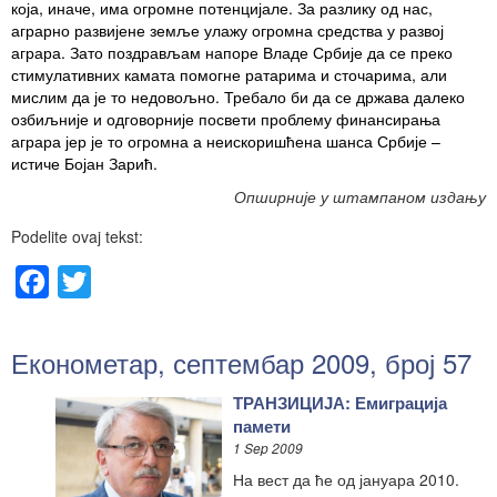
која, иначе,
има огромне потенцијале. За разлику од
нас,
аграрно развијене земље улажу огромна средства у развој
аграра. Зато поздрављам напоре Владе Србије да се преко
стимулативних камата помогне ратарима и сточарима, али
мислим да је то недовољно. Требало би да се држава далеко
озбиљније и одговорније посвети проблему финансирања
аграра јер је то огромна
а неискоришћена шанса Србије –
истиче
Бојан Зарић.
Опширније у штампаном издању
Podelite ovaj tekst:
Facebook
Twitter
Економетар, септембар 2009, број 57
ТРАНЗИЦИЈА: Емиграција
памети
1 Sep 2009
На вест да ће од јануара 2010.