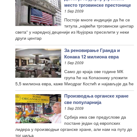
место трговинске престонице
1 Sep 2009
Постоје многе индиције да ће се
титула „највећи трговински центар
света“ у наредној деценији из Њујорка преселити у неки
други центар
За реновирање Гранда и
Конака 12 милиона евра
1 Sep 2009
Само до краја ове године МК
група ће на Копаонику уложити
5,5 милиона евра, каже Миодраг Костић и најављује да ће
Производња органске хране
све популарнија
1 Sep 2009
Србија има све предуслове да
постане један од европских
лидера у производњи органске хране, али нам на путу до
тог циља