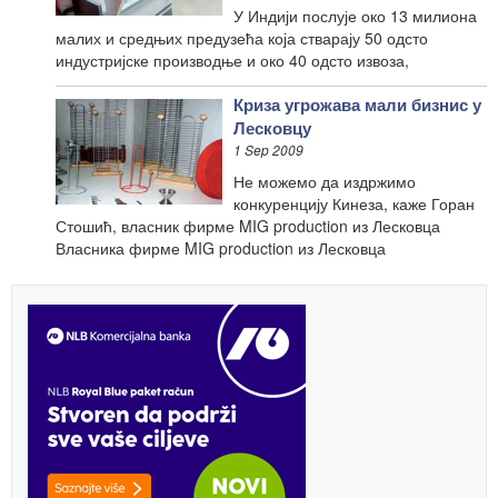
У Индији послује око 13 милиона
малих и средњих предузећа која стварају 50 одсто
индустријске производње и око 40 одсто извоза,
Криза угрожава мали бизнис у
Лесковцу
1 Sep 2009
Не можемо да издржимо
конкуренцију Кинеза, каже Горан
Стошић, власник фирме MIG production из Лесковца
Власника фирме MIG production из Лесковца