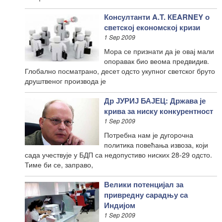
Консултанти A.T. КEARNEY о
светској економској кризи
1 Sep 2009
Мора се признати да је овај мали
опоравак био веома предвидив.
Глобално посматрано, десет одсто укупног светског бруто
друштвеног производа је
Др ЈУРИЈ БАЈЕЦ: Држава је
крива за ниску конкурентност
1 Sep 2009
Потребна нам је дугорочна
политика повећања извоза, који
сада учествује у БДП са недопустиво ниских 28-29 одсто.
Тиме би се, заправо,
Велики потенцијал за
привредну сарадњу са
Индијом
1 Sep 2009