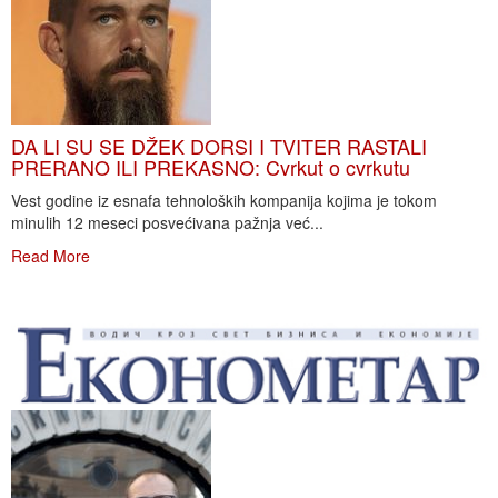
DA LI SU SE DŽEK DORSI I TVITER RASTALI
PRERANO ILI PREKASNO: Cvrkut o cvrkutu
Vest godine iz esnafa tehnoloških kompanija kojima je tokom
minulih 12 meseci posvećivana pažnja već...
Read More