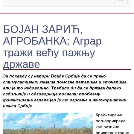
naviga
БОЈАН ЗАРИЋ,
АГРОБАНКА: Аграр
тражи већу пажњу
државе
За похвалу су напори Владе Србије да се преко
стимулативних камата
помогне ратарима и сточарима,
али је то недовољно. Требало би да се
држава далеко
озбиљније и одговорније посвети проблему
финансирања
аграра јер је то огромна а неискоришћена
шанса Србије
Кредитирање
пољопривреде
као ризичне
привредне гране