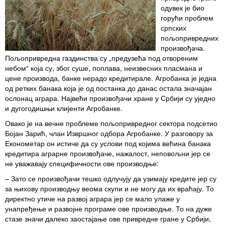
одувек је био
горући
проблем
српских
пољопривредних
произвођача.
Пољопривредна газдинства су
„предузећа под отвореним
небом“ која су,
због суше, поплава, неизвесних пласмана и
цене производа, банке нерадо кредитирале. Агробанка је једна
од ретких банака која је од постанка до данас остала
значајан
ослонац аграра. Највећи произвођачи хране у Србији су уједно
и дугогодишњи клијенти Агробанке.
Овако је на вечне проблеме пољопривредног сектора подсетио
Бојан Зарић,
члан Извршног одбора Агробанке. У разговору за
Економетар он истиче да су услови под којима већина банака
кредитира аграрне произвођаче, нажалост, неповољни јер се
не уважавају специфичности ове производње:
– Зато се произвођачи тешко одлучују да узимају кредите јер су
за њихову производњу веома скупи и не могу да
их враћају. То
директно утиче на развој
аграра јер се мало улаже у
унапређење и
развојне програме ове производње. То на
дуже
стазе значи далеко заостајање ове
привредне гране у Србији,