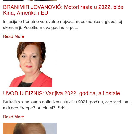
BRANIMIR JOVANOVIĆ: Motori rasta u 2022. biće
Kina, Amerika i EU
Inflacija je trenutno verovatno najveća nepoznanica u globalnoj
ekonomiji. Početkom ove godine je po...
Read More
UVOD U BIZNIS: Varljiva 2022. godina, a i ostale
Sa koliko smo samo optimizma ulazili u 2021. godinu, ceo svet, pa i
naš deo Evrope?! A tek mi?! Srbi...
Read More