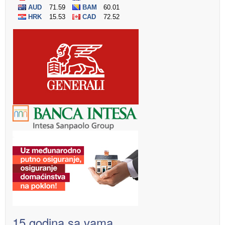
15 godina sa vama