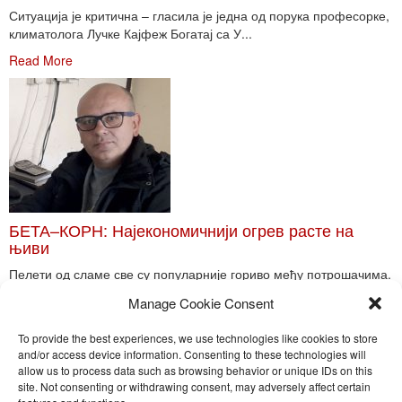
Ситуација је критична – гласила је једна од порука професорке,
климатолога Лучке Кајфеж Богатај са У...
Read More
БЕТА–КОРН: Најекономичнији огрев расте на
њиви
Пелети од сламе све су популарније гориво међу потрошачима.
Главне препреке већoj производњи овог ог...
Manage Cookie Consent
Read More
To provide the best experiences, we use technologies like cookies to store
and/or access device information. Consenting to these technologies will
allow us to process data such as browsing behavior or unique IDs on this
site. Not consenting or withdrawing consent, may adversely affect certain
Toggle