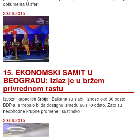
dokumenta U sferi
20.06.2015
15. EKONOMSKI SAMIT U
BEOGRADU: Izlaz je u bržem
privrednom rastu
Izvozni kapaciteti Srbije i Balkana su slabi i iznose oko 30 odsto
BDP-a, a trebalo bi da dostignu između 60 i 70 odsto. Zato su
neophodne krupne promene i suštinsko
20.06.2015