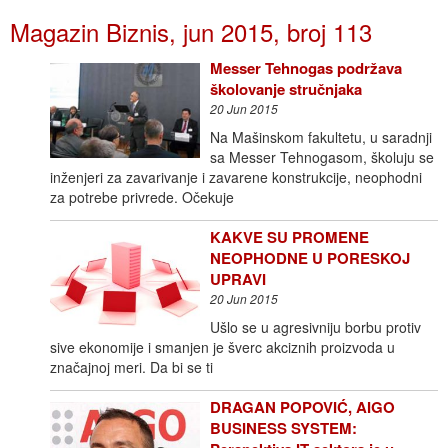
Magazin Biznis, jun 2015, broj 113
Messer Tehnogas podržava
školovanje stručnjaka
20 Jun 2015
Na Mašinskom fakultetu, u saradnji
sa Messer Tehnogasom, školuju se
inženjeri za zavarivanje i zavarene konstrukcije, neophodni
za potrebe privrede. Očekuje
KAKVE SU PROMENE
NEOPHODNE U PORESKOJ
UPRAVI
20 Jun 2015
Ušlo se u agresivniju borbu protiv
sive ekonomije i smanjen je šverc akciznih proizvoda u
značajnoj meri. Da bi se ti
DRAGAN POPOVIĆ, AIGO
BUSINESS SYSTEM: