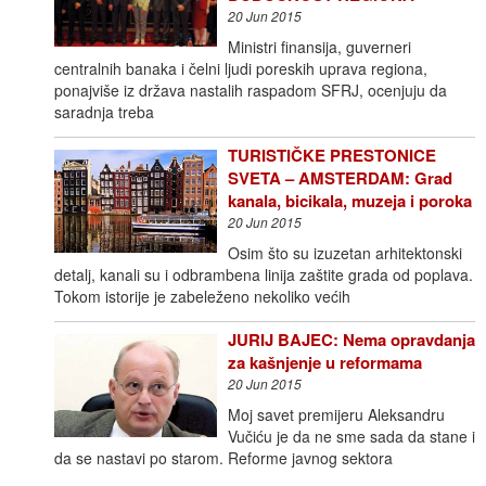
20 Jun 2015
Ministri finansija, guverneri
centralnih banaka i čelni ljudi poreskih uprava regiona,
ponajviše iz država nastalih raspadom SFRJ, ocenjuju da
saradnja treba
TURISTIČKE PRESTONICE
SVETA – AMSTERDAM: Grad
kanala, bicikala, muzeja i poroka
20 Jun 2015
Osim što su izuzetan arhitektonski
detalj, kanali su i odbrambena linija zaštite grada od poplava.
Tokom istorije je zabeleženo nekoliko većih
JURIJ BAJEC: Nema opravdanja
za kašnjenje u reformama
20 Jun 2015
Moj savet premijeru Aleksandru
Vučiću je da ne sme sada da stane i
da se nastavi po starom. Reforme javnog sektora