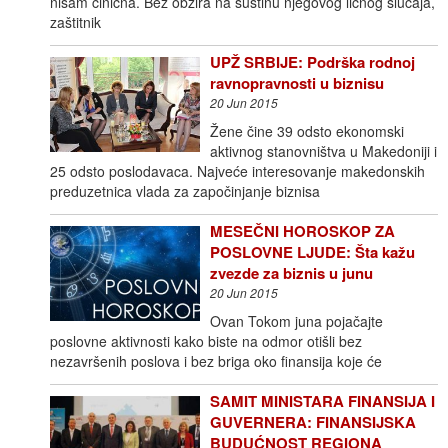
nisam cinična. Bez obzira na suštinu njegovog ličnog slučaja,
zaštitnik
UPŽ SRBIJE: Podrška rodnoj
ravnopravnosti u biznisu
20 Jun 2015
Žene čine 39 odsto ekonomski
aktivnog stanovništva u Makedoniji i
25 odsto poslodavaca. Najveće interesovanje makedonskih
preduzetnica vlada za započinjanje biznisa
MESEČNI HOROSKOP ZA
POSLOVNE LJUDE: Šta kažu
zvezde za biznis u junu
20 Jun 2015
Ovan Tokom juna pojačajte
poslovne aktivnosti kako biste na odmor otišli bez
nezavršenih poslova i bez briga oko finansija koje će
SAMIT MINISTARA FINANSIJA I
GUVERNERA: FINANSIJSKA
BUDUĆNOST REGIONA