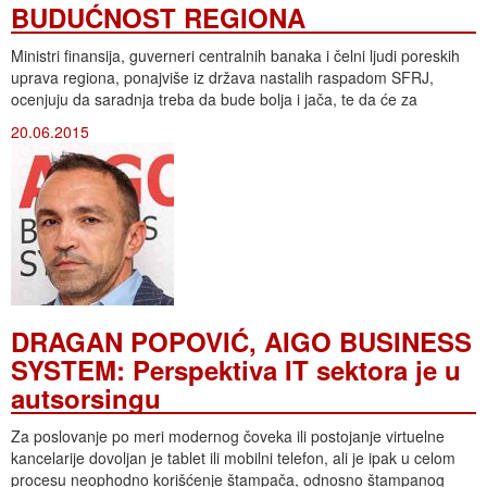
BUDUĆNOST REGIONA
Ministri finansija, guverneri centralnih banaka i čelni ljudi poreskih
uprava regiona, ponajviše iz država nastalih raspadom SFRJ,
ocenjuju da saradnja treba da bude bolja i jača, te da će za
20.06.2015
DRAGAN POPOVIĆ, AIGO BUSINESS
SYSTEM: Perspektiva IT sektora je u
autsorsingu
Za poslovanje po meri modernog čoveka ili postojanje virtuelne
kancelarije dovoljan je tablet ili mobilni telefon, ali je ipak u celom
procesu neophodno korišćenje štampača, odnosno štampanog