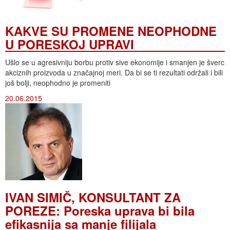
KAKVE SU PROMENE NEOPHODNE
U PORESKOJ UPRAVI
Ušlo se u agresivniju borbu protiv sive ekonomije i smanjen je šverc
akciznih proizvoda u značajnoj meri. Da bi se ti rezultati održali i bili
još bolji, neophodno je promeniti
20.06.2015
IVAN SIMIČ, KONSULTANT ZA
POREZE: Poreska uprava bi bila
efikasnija sa manje filijala