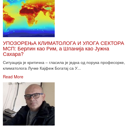
УПОЗОРЕЊА КЛИМАТОЛОГА И УЛОГА СЕКТОРА
МСП: Берлин као Рим, а Шпанија као Јужна
Сахара?
Ситуација је критична – гласила је једна од порука професорке,
климатолога Лучке Кајфеж Богатај са У...
Read More