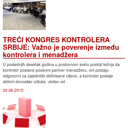
TREĆI KONGRES KONTROLERA
SRBIJE: Važno je poverenje između
kontrolera i menadžera
U poslednjih desetak godina u poslovnom svetu postoji težnja da
kontroler postane poslovni partner menadžeru, oni postaju
odgovorni za zajednički definisane ciljeve, a kontroler postaje
aktivni donosilac odluke. Jedan od
20.06.2015