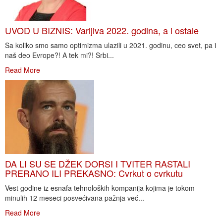
UVOD U BIZNIS: Varljiva 2022. godina, a i ostale
Sa koliko smo samo optimizma ulazili u 2021. godinu, ceo svet, pa i
naš deo Evrope?! A tek mi?! Srbi...
Read More
DA LI SU SE DŽEK DORSI I TVITER RASTALI
PRERANO ILI PREKASNO: Cvrkut o cvrkutu
Vest godine iz esnafa tehnoloških kompanija kojima je tokom
minulih 12 meseci posvećivana pažnja već...
Read More