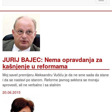
naviga
JURIJ BAJEC: Nema opravdanja za
kašnjenje u reformama
Moj savet premijeru Aleksandru Vučiću je da ne sme sada da stane
i da se nastavi po starom. Reforme javnog sektora se moraju
sprovesti, ali ne verbalno i sa stalnim
20.06.2015