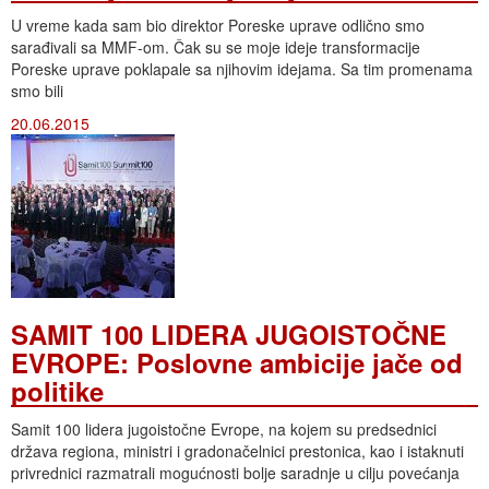
U vreme kada sam bio direktor Poreske uprave odlično smo
sarađivali sa MMF-om. Čak su se moje ideje transformacije
Poreske uprave poklapale sa njihovim idejama. Sa tim promenama
smo bili
20.06.2015
SAMIT 100 LIDERA JUGOISTOČNE
EVROPE: Poslovne ambicije jače od
politike
Samit 100 lidera jugoistočne Evrope, na kojem su predsednici
država regiona, ministri i gradonačelnici prestonica, kao i istaknuti
privrednici razmatrali mogućnosti bolje saradnje u cilju povećanja