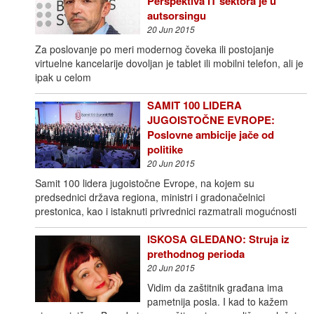
Perspektiva IT sektora je u
autsorsingu
20 Jun 2015
Za poslovanje po meri modernog čoveka ili postojanje
virtuelne kancelarije dovoljan je tablet ili mobilni telefon, ali je
ipak u celom
SAMIT 100 LIDERA
JUGOISTOČNE EVROPE:
Poslovne ambicije jače od
politike
20 Jun 2015
Samit 100 lidera jugoistočne Evrope, na kojem su
predsednici država regiona, ministri i gradonačelnici
prestonica, kao i istaknuti privrednici razmatrali mogućnosti
ISKOSA GLEDANO: Struja iz
prethodnog perioda
20 Jun 2015
Vidim da zaštitnik građana ima
pametnija posla. I kad to kažem