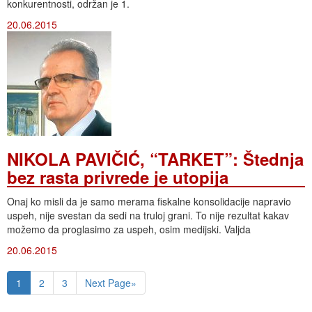
konkurentnosti, održan je 1.
20.06.2015
NIKOLA PAVIČIĆ, “TARKET”: Štednja
bez rasta privrede je utopija
Onaj ko misli da je samo merama fiskalne konsolidacije napravio
uspeh, nije svestan da sedi na truloj grani. To nije rezultat kakav
možemo da proglasimo za uspeh, osim medijski. Valjda
20.06.2015
1
2
3
Next Page»