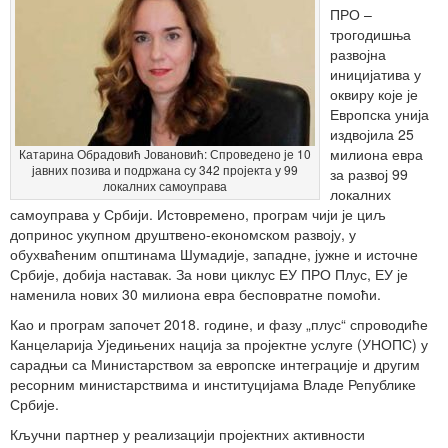
ПРО –
трогодишња
развојна
иницијатива у
оквиру које је
Европска унија
издвојила 25
милиона евра
Катарина Обрадовић Јовановић: Спроведено је 10
јавних позива и подржана су 342 пројекта у 99
за развој 99
локалних самоуправа
локалних
самоуправа у Србији. Истовремено, програм чији је циљ
допринос укупном друштвено-економском развоју, у
обухваћеним општинама Шумадије, западне, јужне и источне
Србије, добија наставак. За нови циклус ЕУ ПРО Плус, ЕУ је
наменила нових 30 милиона евра бесповратне помоћи.
Као и програм започет 2018. године, и фазу „плус“ спроводиће
Канцеларија Уједињених нација за пројектне услуге (УНОПС) у
сарадњи са Министарством за европске интеграције и другим
ресорним министарствима и институцијама Владе Републике
Србије.
Кључни партнер у реализацији пројектних активности