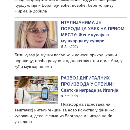
Куршумлије и Бора гаји воће, поврће, бере коприву.
Фирма је добила
ИТАЛИЈАНИМА ЈЕ
ПОРОДИЦА УВЕК НА ПРВОМ
МЕСТУ: Жене кувају, а
мушкарци су кувари
8 Jun 2021
Бити кувар је мушки посао који доноси приход, храни
породицу, плаћа рачуне и одржава животни стил. Али, у
кући мушкарац има
РАЗВОЈ ДИГИТАЛНИХ
ПРОИЗВОДА У СРБИЈИ:
Светска награда за Игигија
8 Jun 2021
Платформа заснована на
вештачкој интелигенцији за ново искуство у физичкој
куповини, дело је тима из Београда и никада не би
угледала