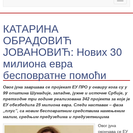
naviga
КАТАРИНА
ОБРАДОВИЋ
ЈОВАНОВИЋ: Нових 30
милиона евра
бесповратне помоћи
Овог јуна завршава се пројекат ЕУ ПРО у оквиру кога су у
99 општина Шумадије, западне, јужне и источне Србије, у
претходне три године реализована 342 пројекта за које је
ЕУ обезбедила 25 милиона евра. Следи наставак – фаза
„плус“, са новим бесповратним средствима намењеним
малим, средњим предузећима и предузетницима
Овог јуна
окончава се ЕУ