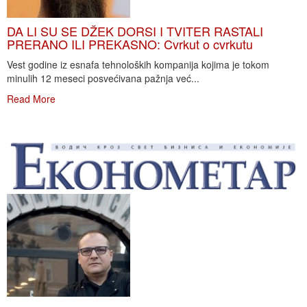
DA LI SU SE DŽEK DORSI I TVITER RASTALI
PRERANO ILI PREKASNO: Cvrkut o cvrkutu
Vest godine iz esnafa tehnoloških kompanija kojima je tokom
minulih 12 meseci posvećivana pažnja već...
Read More