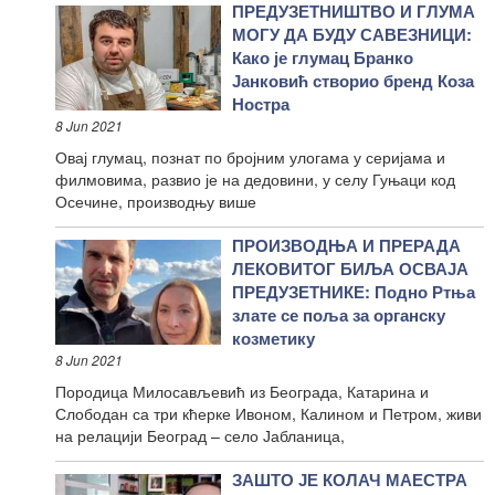
ПРЕДУЗЕТНИШТВО И ГЛУМА
МОГУ ДА БУДУ САВЕЗНИЦИ:
Како је глумац Бранко
Јанковић створио бренд Коза
Ностра
8 Jun 2021
Овај глумац, познат по бројним улогама у серијама и
филмовима, развио је на дедовини, у селу Гуњаци код
Осечине, производњу више
ПРОИЗВОДЊА И ПРЕРАДА
ЛЕКОВИТОГ БИЉА ОСВАЈА
ПРЕДУЗЕТНИКЕ: Подно Ртња
злате се поља за органску
козметику
8 Jun 2021
Породица Милосављевић из Београда, Катарина и
Слободан са три кћерке Ивоном, Калином и Петром, живи
на релацији Београд – село Јабланица,
ЗАШТО ЈЕ КОЛАЧ МАЕСТРА