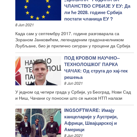
ЧЛАНСТВО СРБИЈЕ У ЕУ: Да
ли ће 2028. године Србија
постати чланица ЕУ ?
8 Jun 2021
Када сам у септембру 2017. године разговарала са
Зораном Јанковићем, легендарним градоначелником
Љубљане, био је прилично сигуран у процени да Србија
ПОД КРОВОМ НАУЧНО–
ТЕХНОЛОШКОГ ПАРКА
ЧАЧАК: Од струга до хај-тек
решења
8 Jun 2021
У једном од четири града у Србији, уз Београд, Нови Сад
и Ниш, Чачани су поносни што се њихов НТП налази
INGSOFTWАRE: Имају
канцеларије у Аустрији,
Африци, Швајцарској и
Америци
8 Jun 2021