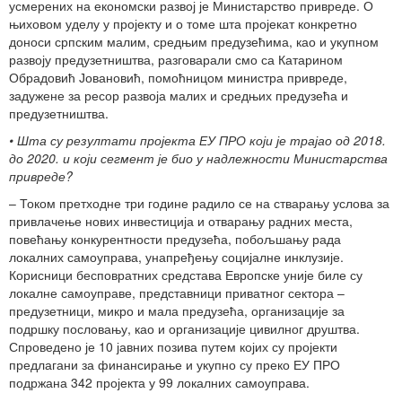
усмерених на економски развој је Министарство привреде. О
њиховом уделу у пројекту и о томе шта пројекат конкретно
доноси српским малим, средњим предузећима, као и укупном
развоју предузетништва, разговарали смо са Катарином
Обрадовић Јовановић, помоћницом министра привреде,
задужене за ресор развоја малих и средњих предузећа и
предузетништва.
• Шта су резултати пројекта ЕУ ПРО који је трајао од 2018.
до 2020. и који сегмент је био у надлежности Министарства
привреде?
– Током претходне три године радило се на стварању услова за
привлачење нових инвестиција и отварању радних места,
повећању конкурентности предузећа, побољшању рада
локалних самоуправа, унапређењу социјалне инклузије.
Корисници бесповратних средстава Европске уније биле су
локалне самоуправе, представници приватног сектора –
предузетници, микро и мала предузећа, организације за
подршку пословању, као и организације цивилног друштва.
Спроведено је 10 јавних позива путем којих су пројекти
предлагани за финансирање и укупно су преко ЕУ ПРО
подржана 342 пројекта у 99 локалних самоуправа.