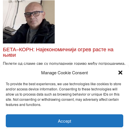
БЕТА–КОРН: Најекономичнији огрев расте на
њиви
Пелети од сламе све су популарније гориво међу потрошачима.
Главне препреке већoj производњи овог ог...
Manage Cookie Consent
Read More
To provide the best experiences, we use technologies like cookies to store
and/or access device information. Consenting to these technologies will
allow us to process data such as browsing behavior or unique IDs on this
site. Not consenting or withdrawing consent, may adversely affect certain
Toggle
features and functions.
naviga
Nira Press d.o.o.
Accept
Sadržaj ovog sajta je zakonom zaštićena intelektualna svojina