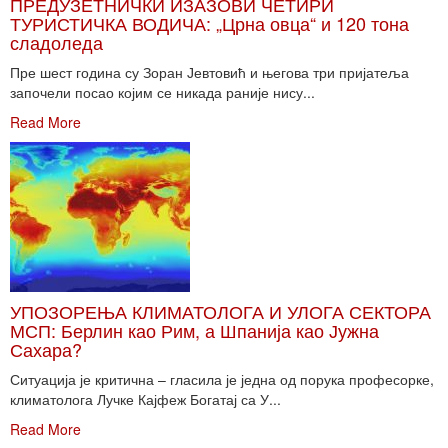
ПРЕДУЗЕТНИЧКИ ИЗАЗОВИ ЧЕТИРИ
ТУРИСТИЧКА ВОДИЧА: „Црна овца“ и 120 тона
сладоледа
Пре шест година су Зоран Јевтовић и његова три пријатеља
започели посао којим се никада раније нису...
Read More
УПОЗОРЕЊА КЛИМАТОЛОГА И УЛОГА СЕКТОРА
МСП: Берлин као Рим, а Шпанија као Јужна
Сахара?
Ситуација је критична – гласила је једна од порука професорке,
климатолога Лучке Кајфеж Богатај са У...
Read More