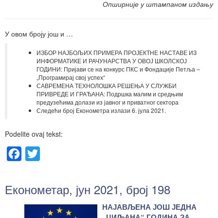
Опширније у штампаном издању
У овом броју још и …
ИЗБОР НАЈБОЉИХ ПРИМЕРА ПРОЈЕКТНЕ НАСТАВЕ ИЗ
ИНФОРМАТИКЕ И РАЧУНАРСТВА У ОВОЈ ШКОЛСКОЈ
ГОДИНИ: Пријави се на конкурс ПКС и Фондације Петља –
„Програмирај свој успех“
САВРЕМЕНА ТЕХНОЛОШКА РЕШЕЊА У СЛУЖБИ
ПРИВРЕДЕ И ГРАЂАНА: Подршка малим и средњим
предузећима долази из јавног и приватног сектора
Следећи број Економетра излази 6. јула 2021.
Podelite ovaj tekst:
Facebook
Twitter
Економетар, јун 2021, број 198
НАЈАВЉЕНА ЈОШ ЈЕДНА
„ЦИЉАНА“ ГОДИНА ЗА