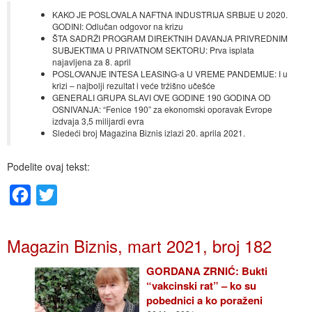
KAKO JE POSLOVALA NAFTNA INDUSTRIJA SRBIJE U 2020.
GODINI: Odlučan odgovor na krizu
ŠTA SADRŽI PROGRAM DIREKTNIH DAVANJA PRIVREDNIM
SUBJEKTIMA U PRIVATNOM SEKTORU: Prva isplata
najavljena za 8. april
POSLOVANJE INTESA LEASING-a U VREME PANDEMIJE: I u
krizi – najbolji rezultat i veće tržišno učešće
GENERALI GRUPA SLAVI OVE GODINE 190 GODINA OD
OSNIVANJA: “Fenice 190” za ekonomski oporavak Evrope
izdvaja 3,5 milijardi evra
Sledeći broj Magazina Biznis izlazi 20. aprila 2021.
Podelite ovaj tekst:
Facebook
Twitter
Magazin Biznis, mart 2021, broj 182
GORDANA ZRNIĆ: Bukti
“vakcinski rat” – ko su
pobednici a ko poraženi