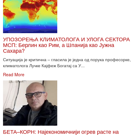
УПОЗОРЕЊА КЛИМАТОЛОГА И УЛОГА СЕКТОРА
МСП: Берлин као Рим, а Шпанија као Јужна
Сахара?
Ситуација је критична – гласила је једна од порука професорке,
климатолога Лучке Кајфеж Богатај са У...
Read More
БЕТА–КОРН: Најекономичнији огрев расте на