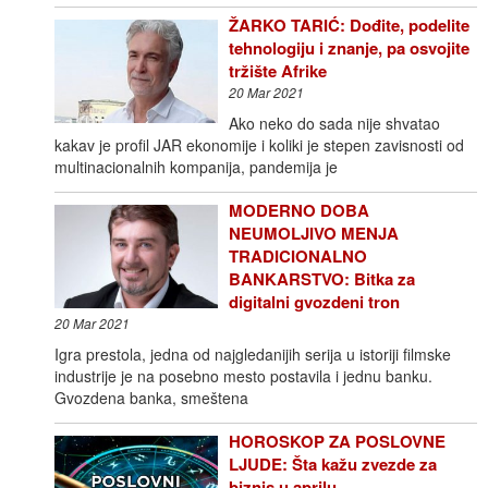
ŽARKO TARIĆ: Dođite, podelite
tehnologiju i znanje, pa osvojite
tržište Afrike
20 Mar 2021
Ako neko do sada nije shvatao
kakav je profil JAR ekonomije i koliki je stepen zavisnosti od
multinacionalnih kompanija, pandemija je
MODERNO DOBA
NEUMOLJIVO MENJA
TRADICIONALNO
BANKARSTVO: Bitka za
digitalni gvozdeni tron
20 Mar 2021
Igra prestola, jedna od najgledanijih serija u istoriji filmske
industrije je na posebno mesto postavila i jednu banku.
Gvozdena banka, smeštena
HOROSKOP ZA POSLOVNE
LJUDE: Šta kažu zvezde za
biznis u aprilu