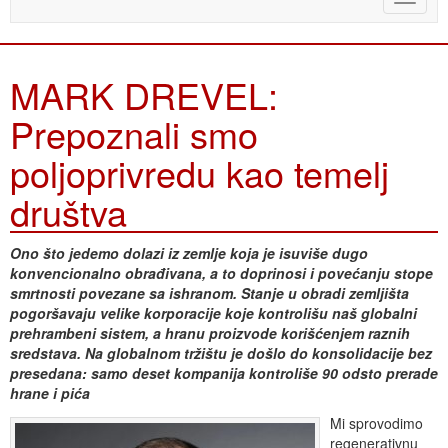
naviga
MARK DREVEL:
Prepoznali smo
poljoprivredu kao temelj
društva
Ono što jedemo dolazi iz zemlje koja je isuviše dugo
konvencionalno obrađivana, a to doprinosi i povećanju stope
smrtnosti povezane sa ishranom. Stanje u obradi zemljišta
pogoršavaju velike korporacije koje kontrolišu naš globalni
prehrambeni sistem, a hranu proizvode korišćenjem raznih
sredstava. Na globalnom tržištu je došlo do konsolidacije bez
presedana: samo deset kompanija kontroliše 90 odsto prerade
hrane i pića
Mi sprovodimo
regenerativnu