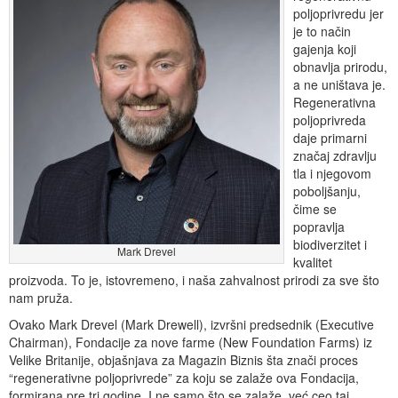
poljoprivredu jer
je to način
gajenja koji
obnavlja prirodu,
a ne uništava je.
Regenerativna
poljoprivreda
daje primarni
značaj zdravlju
tla i njegovom
poboljšanju,
čime se
popravlja
biodiverzitet i
Mark Drevel
kvalitet
proizvoda. To je, istovremeno, i naša zahvalnost prirodi za sve što
nam pruža.
Ovako Mark Drevel (Mark Drewell), izvršni predsednik (Executive
Chairman), Fondacije za nove farme (New Foundation Farms) iz
Velike Britanije, objašnjava za Magazin Biznis šta znači proces
“regenerativne poljoprivrede” za koju se zalaže ova Fondacija,
formirana pre tri godine. I ne samo što se zalaže, već ceo taj