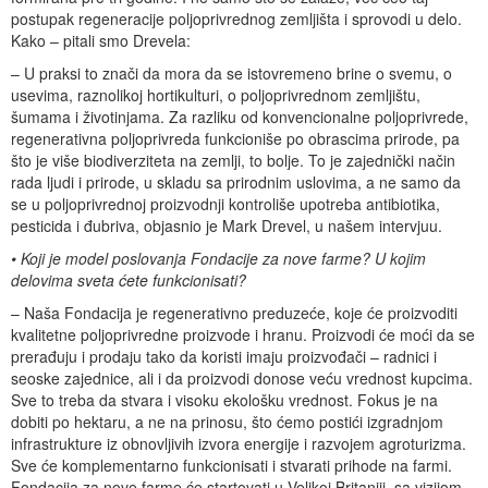
postupak regeneracije poljoprivrednog zemljišta i sprovodi u delo.
Kako – pitali smo Drevela:
– U praksi to znači da mora da se istovremeno brine o svemu, o
usevima, raznolikoj hortikulturi, o poljoprivrednom zemljištu,
šumama i životinjama. Za razliku od konvencionalne poljoprivrede,
regenerativna poljoprivreda funkcioniše po obrascima prirode, pa
što je više biodiverziteta na zemlji, to bolje. To je zajednički način
rada ljudi i prirode, u skladu sa prirodnim uslovima, a ne samo da
se u poljoprivrednoj proizvodnji kontroliše upotreba antibiotika,
pesticida i đubriva, objasnio je Mark Drevel, u našem intervjuu.
• Koji je model poslovanja Fondacije za nove farme? U kojim
delovima sveta ćete funkcionisati?
– Naša Fondacija je regenerativno preduzeće, koje će proizvoditi
kvalitetne poljoprivredne proizvode i hranu. Proizvodi će moći da se
prerađuju i prodaju tako da koristi imaju proizvođači – radnici i
seoske zajednice, ali i da proizvodi donose veću vrednost kupcima.
Sve to treba da stvara i visoku ekološku vrednost. Fokus je na
dobiti po hektaru, a ne na prinosu, što ćemo postići izgradnjom
infrastrukture iz obnovljivih izvora energije i razvojem agroturizma.
Sve će komplementarno funkcionisati i stvarati prihode na farmi.
Fondacija za nove farme će startovati u Velikoj Britaniji, sa vizijom