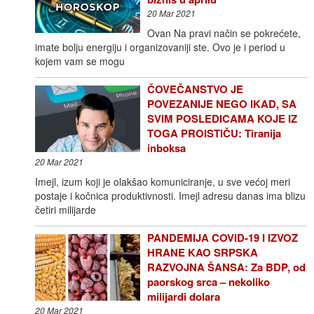
20 Mar 2021
Ovan Na pravi način se pokrećete,
imate bolju energiju i organizovaniji ste. Ovo je i period u
kojem vam se mogu
ČOVEČANSTVO JE
POVEZANIJE NEGO IKAD, SA
SVIM POSLEDICAMA KOJE IZ
TOGA PROISTIČU: Tiranija
inboksa
20 Mar 2021
Imejl, izum koji je olakšao komuniciranje, u sve većoj meri
postaje i kočnica produktivnosti. Imejl adresu danas ima blizu
četiri milijarde
PANDEMIJA COVID-19 I IZVOZ
HRANE KAO SRPSKA
RAZVOJNA ŠANSA: Za BDP, od
paorskog srca – nekoliko
milijardi dolara
20 Mar 2021