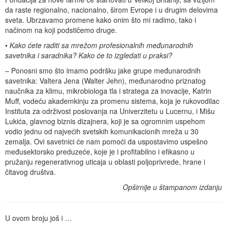
da raste regionalno, nacionalno, širom Evrope i u drugim delovima
sveta. Ubrzavamo promene kako onim što mi radimo, tako i
načinom na koji podstičemo druge.
•
Kako ćete raditi sa mrežom profesionalnih međunarodnih
savetnika i saradnika? Kako će to izgledati u praksi?
– Ponosni smo što imamo podršku jake grupe međunarodnih
savetnika: Valtera Jena (Walter Jehn), međunarodno priznatog
naučnika za klimu, mikrobiologa tla i stratega za inovacije, Katrin
Muff, vodeću akademkinju za promenu sistema, koja je rukovodilac
Instituta za održivost poslovanja na Univerzitetu u Lucernu, i Mišu
Lukića, glavnog biznis dizajnera, koji je sa ogromnim uspehom
vodio jednu od najvećih svetskih komunikacionih mreža u 30
zemalja. Ovi savetnici će nam pomoći da uspostavimo uspešno
međusektorsko preduzeće, koje je i profitabilno i efikasno u
pružanju regenerativnog uticaja u oblasti poljoprivrede, hrane i
čitavog društva.
Opširnije u štampanom izdanju
U ovom broju još i …