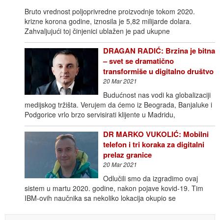
Bruto vrednost poljoprivredne proizvodnje tokom 2020.
krizne korona godine, iznosila je 5,82 milijarde dolara.
Zahvaljujući toj činjenici ublažen je pad ukupne
DRAGAN RADIĆ: Brzina je bitna
– svet se dramatično
transformiše u digitalno društvo
20 Mar 2021
Budućnost nas vodi ka globalizaciji
medijskog tržišta. Verujem da ćemo iz Beograda, Banjaluke i
Podgorice vrlo brzo servisirati klijente u Madridu,
DR MARKO VUKOLIĆ: Mobilni
telefon i tri koraka za digitalni
prelaz granice
20 Mar 2021
Odlučili smo da izgradimo ovaj
sistem u martu 2020. godine, nakon pojave kovid-19. Tim
IBM-ovih naučnika sa nekoliko lokacija okupio se