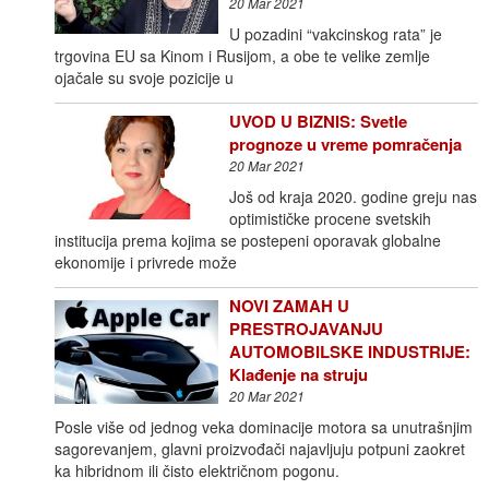
20 Mar 2021
U pozadini “vakcinskog rata” je
trgovina EU sa Kinom i Rusijom, a obe te velike zemlje
ojačale su svoje pozicije u
UVOD U BIZNIS: Svetle
prognoze u vreme pomračenja
20 Mar 2021
Još od kraja 2020. godine greju nas
optimističke procene svetskih
institucija prema kojima se postepeni oporavak globalne
ekonomije i privrede može
NOVI ZAMAH U
PRESTROJAVANJU
AUTOMOBILSKE INDUSTRIJE:
Klađenje na struju
20 Mar 2021
Posle više od jednog veka dominacije motora sa unutrašnjim
sagorevanjem, glavni proizvođači najavljuju potpuni zaokret
ka hibridnom ili čisto električnom pogonu.