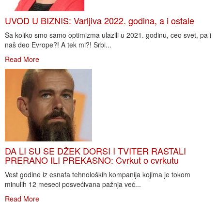
UVOD U BIZNIS: Varljiva 2022. godina, a i ostale
Sa koliko smo samo optimizma ulazili u 2021. godinu, ceo svet, pa i
naš deo Evrope?! A tek mi?! Srbi...
Read More
DA LI SU SE DŽEK DORSI I TVITER RASTALI
PRERANO ILI PREKASNO: Cvrkut o cvrkutu
Vest godine iz esnafa tehnoloških kompanija kojima je tokom
minulih 12 meseci posvećivana pažnja već...
Read More