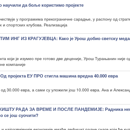
мо научили да боље користимо пројекте
учествује у програмима прекограничне сарадње, у распону од страт
 и спортских клубова. Реализација
 ИНГ ИЗ КРАГУЈЕВЦА: Како је Урош добио светску меда
нта који је изумео пре готово две деценије, Урош Турањанин није о
чне компаније
 пројекта ЕУ ПРО стигла машина вредна 40.000 евра
 од 30.000 евра, а сами су уложили још 10.000 евра. Ана и Алексан
ИШТУ РАДА ЗА ВРЕМЕ И ПОСЛЕ ПАНДЕМИЈЕ: Радника не
о се још суочити?
и најразвијеније економије имаће дефицит радне снаге који ће ку