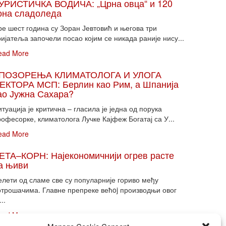
УРИСТИЧКА ВОДИЧА: „Црна овца“ и 120
она сладоледа
ре шест година су Зоран Јевтовић и његова три
ијатеља започели посао којим се никада раније нису...
ead More
ПОЗОРЕЊА КЛИМАТОЛОГА И УЛОГА
ЕКТОРА МСП: Берлин као Рим, а Шпанија
ао Јужна Сахара?
туација је критична – гласила је једна од порука
офесорке, климатолога Лучке Кајфеж Богатај са У...
ead More
ЕТА–КОРН: Најекономичнији огрев расте
а њиви
елети од сламе све су популарније гориво међу
отрошачима. Главне препреке већoj производњи овог
...
ead More