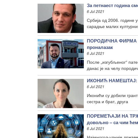
За петнаест година с
6 Jul 2021
Србија од 2006. године 
сарадње малих културних
ПОРОДИЧНА ФИРМА ТИМ
проналазак
6 Jul 2021
После „изгубљеног“ пате
данас је на челу породи
ИКОНИЋ НАМЕШТАЈ: Од
6 Jul 2021
Иконићи су добили грант
сестра и брат, друга
ПОРЕМЕЋАЈИ НА ТРЖ
довољно – са чим ћем
6 Jul 2021
Најмногољудније државе 