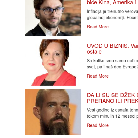
biće Kina, Amerika i
Inflacija je trenutno vero
globalnoj ekonomiji. Poče
Read More
UVOD U BIZNIS: Varlj
ostale
Sa koliko smo samo optimi
svet, pa i naš deo Evrope?!
Read More
DA LI SU SE DŽEK 
PRERANO ILI PREKA
Vest godine iz esnafa teh
tokom minulih 12 meseci p
Read More