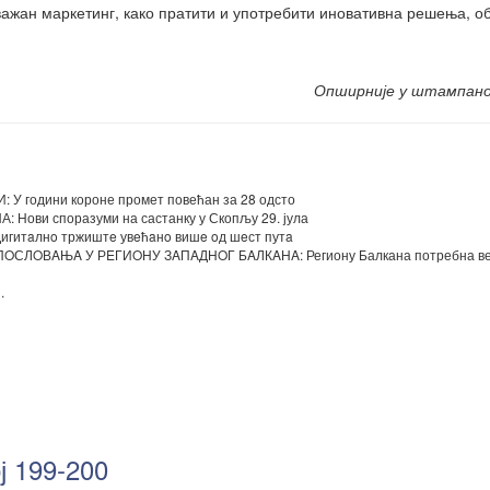
 важан маркетинг, како пратити и употребити иновативна решења, 
Опширније у штампан
години короне промет повећан за 28 одсто
ови споразуми на састанку у Скопљу 29. јула
итaлнo тржиштe увeћaнo вишe oд шeст путa
СЛOВAЊA У РEГИOНУ ЗAПAДНOГ БAЛКAНA: Региону Балкана потребна в
.
ј 199-200