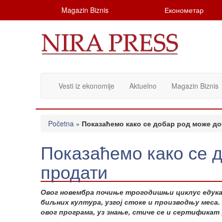
Magazin Biznis
Економетар
Vesti iz ekonomije
Aktuelno
Magazin Biznis
Početna
»
Показаћемо како се добар род може до
Показаћемо како се 
продати
Овог новембра почиње трогодишњи циклус едукаци
биљних култура, узгој стоке и производњу меса. 
овог програма, уз знање, стиче се и сертифик