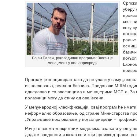
Српски
уберу 
произв
свог н
веку с
полица
радње.
осмишљ
базичн
пољопр
Бојан Балаж, руководилац програма: Важан је
менаџмент у пољопривреди
Економ
привре
Програм је конципиран тако да не улази у саму „техн
из пословања, реалног бизниса. Предавачи МШМ годи
однедавно и са власницима и менаџерима МСП-а. За
полазници могу да стичу од ове јесени.
У међународној класификацији, овај програм ће имати
неформално образовање, од стране Министарства про
„Управљање пословањем у пољопривреди – професио
Реч је о веома конкретним моделима знања и учењу в
додате вредности и какав се и који производ тражи н