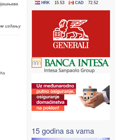
објашњава
ом издању
ећа
15 godina sa vama