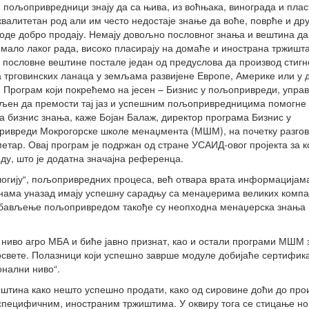
 пољопривредници знају да са њива, из воћњака, винограда и пла
квалитетан род али им често недостаје знање да воће, поврће и др
оде добро продају. Немају довољно пословног знања и вештина да
имало лаког рада, високо пласирају на домаће и инострана тржишта
у пословне вештине постале један од предуслова да производ стигн
 трговинских ланаца у земљама развијене Европе, Америке или у
 Програм који покрећемо на јесен – Бизнис у пољопривреди, управ
ен да премости тај јаз и успешним пољопривредницима помогне 
а бизнис знања, каже Бојан Балаж, директор програма Бизнис у
ивреди Мокрогорске школе менаџмента (МШМ), на почетку разгов
етар. Овај програм је подржан од стране УСАИД-овог пројекта за к
ду, што је додатна значајна референца.
ологију“, пољопривредних процеса, већ отвара врата информацијам
нама уназад имају успешну сарадњу са менаџерима великих компан
 бављење пољопривредом такође су неопходна менаџерска знања 
 ниво агро МБА и биће јавно признат, као и остали програми МШМ 
свете. Полазници који успешно заврше модуле добијаће сертифик
нални ниво“.
ештина како нешто успешно продати, како од сировине доћи до про
а специфичним, иностраним тржиштима. У оквиру тога се стицање н