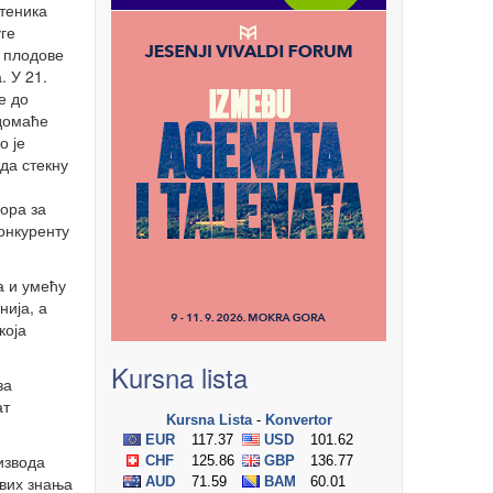
стеника
уге
 плодове
. У 21.
е до
 домаће
о је
да стекну
ора за
онкуренту
а и умећу
ија, а
која
Kursna lista
за
ат
извода
ових знања