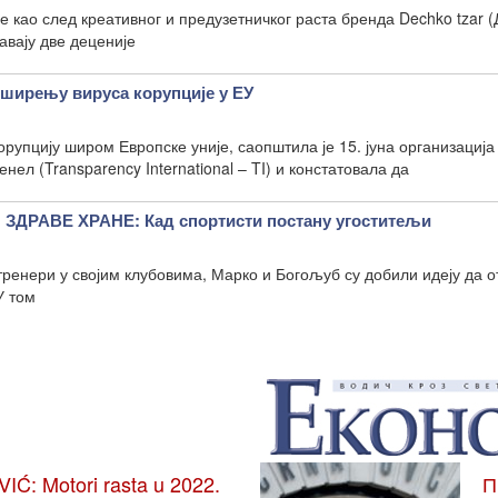
је као след креативног и предузетничког раста бренда Dechko tzar (
авају две деценије
 ширењу вируса корупције у ЕУ
орупцију широм Европске уније, саопштила је 15. јуна организација
ел (Transparency International – TI) и констатовала да
ДРАВЕ ХРАНЕ: Кад спортисти постану угоститељи
ренери у својим клубовима, Марко и Богољуб су добили идеју да о
У том
: Motori rasta u 2022.
П