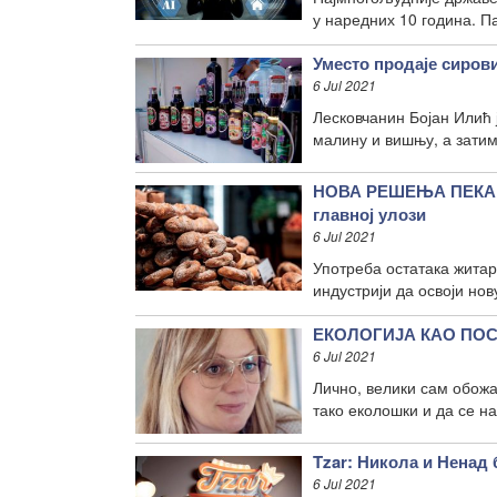
у наредних 10 година. П
Уместо продаје сиров
6 Jul 2021
Лесковчанин Бојан Илић 
малину и вишњу, а затим
НОВА РЕШЕЊА ПЕКАР
главној улози
6 Jul 2021
Употреба остатака житар
индустрији да освоји но
ЕКОЛОГИЈА КАО ПОСЛО
6 Jul 2021
Лично, велики сам обожа
тако еколошки и да се на
Tzar: Никола и Ненад 
6 Jul 2021