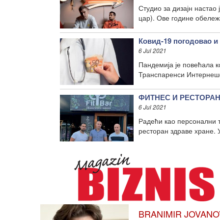
Студио за дизајн настао 
цар). Ове године обележ
Ковид-19 погодовао и
6 Jul 2021
Пандемија је повећала к
Транспаренси Интернешен
ФИТНЕС И РЕСТОРАН З
6 Jul 2021
Радећи као персонални т
ресторан здраве хране. 
BRANIMIR JOVANOVIĆ