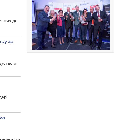
ешких до
љу за
дустао и
дар,
ма
лминирати