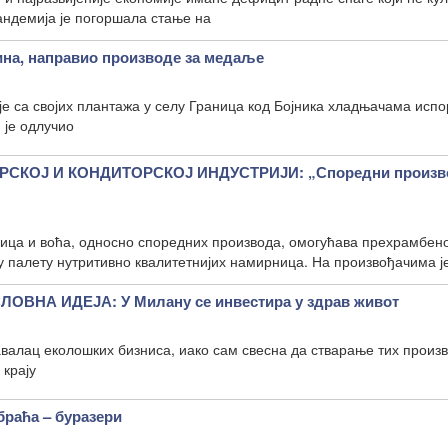
андемија је погоршала стање на
ина, направио производе за медаље
је са својих плантажа у селу Граница код Бојника хладњачама исп
 је одлучио
СКОЈ И КОНДИТОРСКОЈ ИНДУСТРИЈИ: „Споредни произво
ица и воћа, односно споредних производа, омогућава прехрамбено
ву палету нутритивно квалитетнијих намирница. На произвођачима ј
ВНА ИДЕЈА: У Милану се инвестира у здрав живот
валац еколошких бизниса, иако сам свесна да стварање тих произв
 крају
браћа – буразери