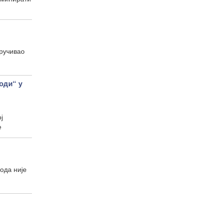
оручивао
ди“ у
ј
е
ода није