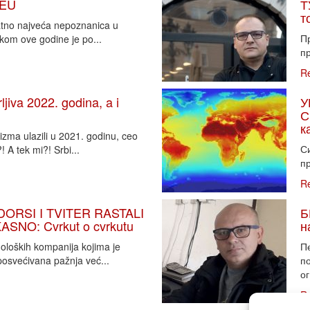
 EU
Т
т
vatno najveća nepoznanica u
П
tkom ove godine je po...
пр
R
iva 2022. godina, a i
У
С
к
zma ulazili u 2021. godinu, ceo
Си
 A tek mi?! Srbi...
пр
R
DORSI I TVITER RASTALI
Б
SNO: Cvrkut o cvrkutu
н
noloških kompanija kojima je
П
osvećivana pažnja već...
п
ог
R