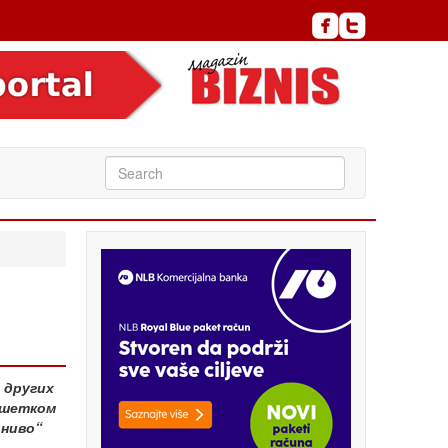
 других
вршетком
 ниво“