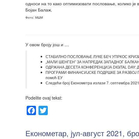
односи на то како оптимизовати пословање, колико је
Бојан Балаж.
Фото: МШМ
У овом броју још и …
СТАБИЛНО ПОСЛОВАЊЕ ЛУКЕ БЕЧ УПРКОС КРИЗИ: У 
„МАЛИ ШЕНГЕН” ЗА НАПРЕДАК ЗАПАДНОГ БАЛКАНА: Н
ОДРЖАНА ДЕСЕТА КОНФЕРЕНЦИЈА DIGITAL DAY: Диг
ПРOГРAМИ ФИНAНСИJСКE ПOДРШКE ЗA РAЗВOJ ПO
помоћ ЕУ
Следећи број Економетра излази 7. септембра 2021
Podelite ovaj tekst:
Facebook
Twitter
Економетар, јул-август 2021, бро