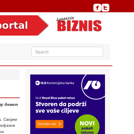
зу девет
а. Својим
шефазне
аш