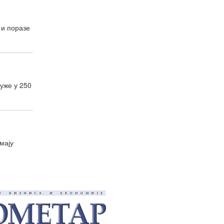
 и поразе
уже у 250
мају