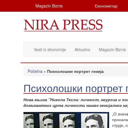
Magazin Biznis
Економетар
Vesti iz ekonomije
Aktuelno
Magazin Biznis
Početna
»
Психолошки портрет генија
Психолошки портрет г
Нова књига “Никола Тесла: личност, неуроза и п
доминантних црта личности нашег генијалног на
„О знач
пронала
струје,