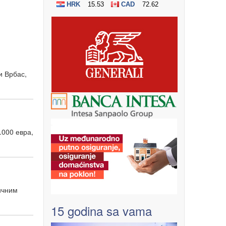
и Врбас,
.000 евра,
личним
15 godina sa vama