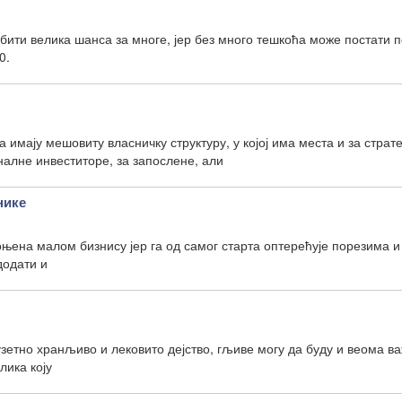
 бити велика шанса за многе, јер без много тешкоћа може постати 
0.
 имају мешовиту власничку структуру, у којој има места и за страт
налне инвеститоре, за запослене, али
нике
оњена малом бизнису јер га од самог старта оптерећује порезима и
додати и
узетно хранљиво и лековито дејство, гљиве могу да буду и веома в
лика коју