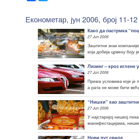
Економетар, јун 2006, број 11-12
Како да пастрмка “по
27 Jun 2006
Заштитни знак компаније
која добија црвену боју ј
Лизинг – кроз иглене 
27 Jun 2006
Према условима које је 
а рата не може бити већ
“Нишки” као заштитни
27 Jun 2006
У најстаријој нишкој пе
манифестацијама, нишке 
Нови пут свиле