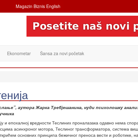
Magazin Biznis English
Ekonometar
Šansa za novi početak
енија
ослање”, аутора Жарка Требјешанина, нуди психолошку анали
учника
ају и епохалној вредности Теслиних проналазака одавно нема спор
сцима асинхроног мотора, Теслиног трансформатора, система ви
 открићем основних принципа бежичног преноса вести и роботике, н