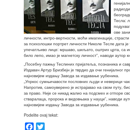
генијал
радиоди
београд
Тесла: л
подухва
ове зан
личности, интро-вертности, моћи имагинације, страст
за психолошки портрет личности Николе Тесле дата је 
упечатљиво лице: мршаво, шиљато, оштрих црта, са ис
било лепо, имао је магнетску личност”, наводи аутор 
„Посебну пажњу Теслиних пријатеља, познаника и савр
Издавач Артур Бризбејн је тврдио да очи генијалног п
најновијем издању Завода за издавање уџбеника.
„Упркос сумњичавости пословних људи и неверици чак 
Напротив, самоуверено је истрајавао на свом путу, би
за право. Није се никад жалио на подсмех и отпоре сво
стваралаца, пророка и видовњака у науци”, наводи аут
најновијем издању Завода за издавање уџбеника.
Podelite ovaj tekst:
Facebook
Twitter