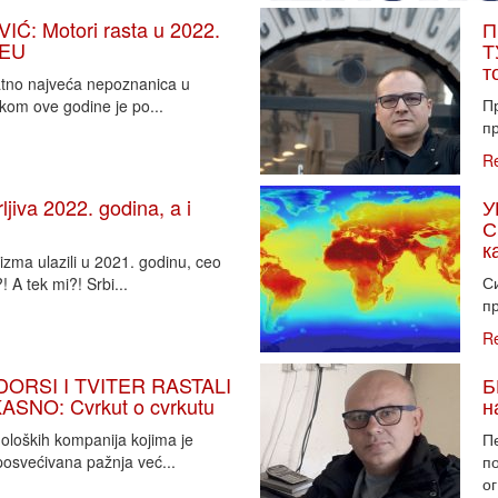
: Motori rasta u 2022.
П
 EU
Т
т
vatno najveća nepoznanica u
П
tkom ove godine je po...
пр
R
iva 2022. godina, a i
У
С
к
zma ulazili u 2021. godinu, ceo
Си
 A tek mi?! Srbi...
пр
R
DORSI I TVITER RASTALI
Б
SNO: Cvrkut o cvrkutu
н
noloških kompanija kojima je
П
osvećivana pažnja već...
п
ог