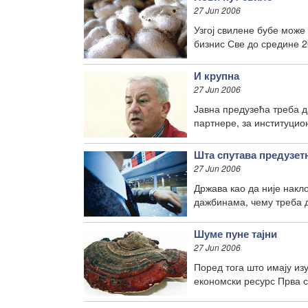
27 Jun 2006
Узгој свилене бубе може
бизнис Све до средине 2
И крупна
27 Jun 2006
Јавна предузећа треба да
партнере, за институцио
Шта спутава предузет
27 Jun 2006
Држава као да није накл
дажбинама, чему треба 
Шуме пуне тајни
27 Jun 2006
Поред тога што имају из
економски ресурс Прва с