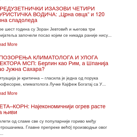
РЕДУЗЕТНИЧКИ ИЗАЗОВИ ЧЕТИРИ
УРИСТИЧКА ВОДИЧА: „Црна овца“ и 120
она сладоледа
ре шест година су Зоран Јевтовић и његова три
ијатеља започели посао којим се никада раније нису...
ead More
ПОЗОРЕЊА КЛИМАТОЛОГА И УЛОГА
ЕКТОРА МСП: Берлин као Рим, а Шпанија
ао Јужна Сахара?
туација је критична – гласила је једна од порука
офесорке, климатолога Лучке Кајфеж Богатај са У...
ead More
ЕТА–КОРН: Најекономичнији огрев расте
а њиви
елети од сламе све су популарније гориво међу
отрошачима. Главне препреке већoj производњи овог
...