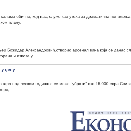
халама обично, код нас, служе као утеха за драматична понижења
ском плану.
њер Божидар Александровић,створио арсенал вина која се данас сл
орана и извозе у
 у џепу
ектара под леском годишње се може “убрати” око 15.000 евра Сви и
мере,