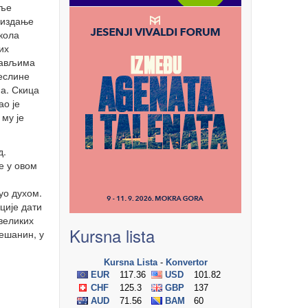
еље
 издање
кола
их
лављима
Теслине
а. Скица
ао је
му је
д.
е у овом
уо духом.
ције дати
 великих
Kursna lista
јешанин, у