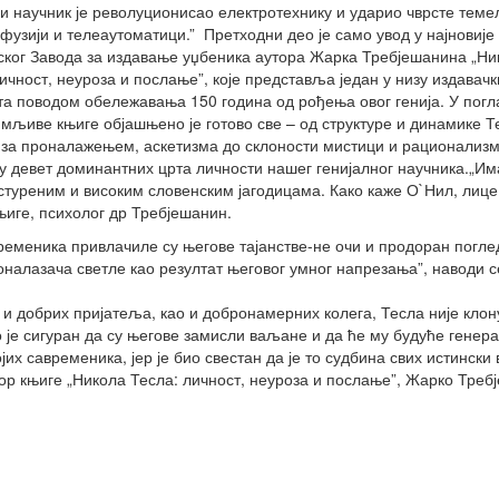
ни научник је револуционисао електротехнику и ударио чврсте тем
фузији и телеаутоматици.” Претходни део је само увод у најновије
ског Завода за издавање уџбеника аутора Жарка Требјешанина „Ни
ичност, неуроза и послање”, које представља један у низу издавачк
та поводом обележавања 150 година од рођења овог генија. У пог
имљиве књиге објашњено је готово све – од структуре и динамике 
и за проналажењем, аскетизма до склоности мистици и рационализм
у девет доминантних црта личности нашег генијалног научника.„Им
туреним и високим словенским јагодицама. Како каже О`Нил, лице 
књиге, психолог др Требјешанин.
еменика привлачиле су његове тајанстве-не очи и продоран погле
роналазача светле као резултат његовог умног напрезања”, наводи с
и добрих пријатеља, као и добронамерних колега, Тесла није клон
о је сигуран да су његове замисли ваљане и да ће му будуће генера
јих савременика, јер је био свестан да је то судбина свих истински
ор књиге „Никола Тесла: личност, неуроза и послање”, Жарко Треб