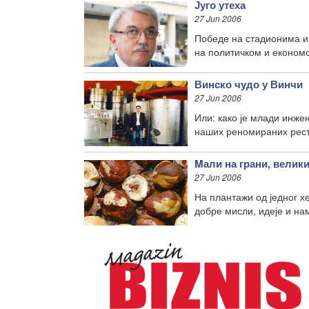
Југо утеха
27 Jun 2006
Победе на стадионима и 
на политичком и економ
Винско чудо у Винчи
27 Jun 2006
Или: како је млади инже
наших реномираних рест
Mали на грани, велики
27 Jun 2006
На плантажи од једног х
добре мисли, идеје и на