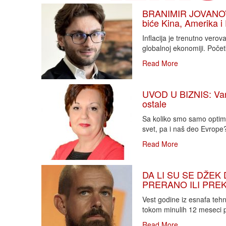
BRANIMIR JOVANOVIĆ
biće Kina, Amerika i
Inflacija je trenutno vero
globalnoj ekonomiji. Poče
Read More
UVOD U BIZNIS: Varlj
ostale
Sa koliko smo samo optimi
svet, pa i naš deo Evrope?!
Read More
DA LI SU SE DŽEK 
PRERANO ILI PREKA
Vest godine iz esnafa teh
tokom minulih 12 meseci p
Read More