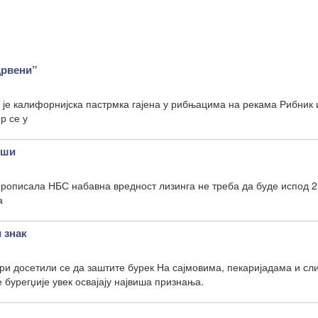
црвени”
 је калифорнијска пастрмка гајена у рибњацима на рекама Рибник 
ер се у
уши
прописала НБС набавна вредност лизинга не треба да буде испод 2
а
 знак
кари досетили се да заштите бурек На сајмовима, пекаријадама и с
бурегџије увек освајају највиша признања.