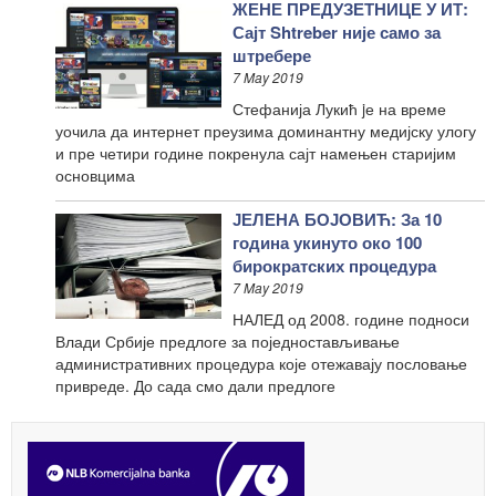
ЖЕНЕ ПРЕДУЗЕТНИЦЕ У ИТ:
Сајт Shtreber није само за
штребере
7 May 2019
Стефанија Лукић jе на време
уочила да интернет преузима доминантну медијску улогу
и пре четири године покренула сајт намењен старијим
основцима
ЈЕЛЕНА БОЈОВИЋ: За 10
година укинуто око 100
бирократских процедура
7 May 2019
НАЛЕД од 2008. године подноси
Влади Србије предлоге за поједностављивање
административних процедура које отежавају пословање
привреде. До сада смо дали предлоге