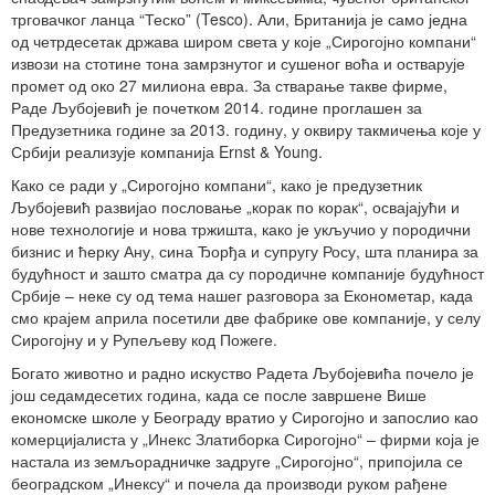
трговачког ланца “Теско” (Tesco). Али, Британија је само једна
од четрдесетак држава широм света у које „Сирогојно компани“
извози на стотине тона замрзнутог и сушеног воћа и остварује
промет од око 27 милиона евра. За стварање такве фирме,
Раде Љубојевић је почетком 2014. године проглашен за
Предузетника године за 2013. годину, у оквиру такмичења које у
Србији реализује компанија Ernst & Young.
Како се ради у „Сирогојно компани“, како је предузетник
Љубојевић развијао пословање „корак по корак“, освајајући и
нове технологије и нова тржишта, како је укључио у породични
бизнис и ћерку Ану, сина Ђорђа и супругу Росу, шта планира за
будућност и зашто сматра да су породичне компаније будућност
Србије – неке су од тема нашег разговора за Економетар, када
смо крајем априла посетили две фабрике ове компаније, у селу
Сирогојну и у Рупељеву код Пожеге.
Богато животно и радно искуство Радета Љубојевића почело је
још седамдесетих година, када се после завршене Више
економске школе у Београду вратио у Сирогојно и запослио као
комерцијалиста у „Инекс Златиборка Сирогојно“ – фирми која је
настала из земљорадничке задруге „Сирогојно“, припојила се
београдском „Инексу“ и почела да производи руком рађене