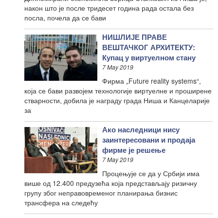
након што је после тридесет година рада остала без
посла, почела да се бави
НИШЛИЈЕ ПРАВЕ
ВЕШТАЧКОГ АРХИТЕКТУ:
Купац у виртуелном стану
7 May 2019
Фирма „Future reality sуstems“,
која се бави развојем технологије виртуелне и проширене
стварности, добила је награду града Ниша и Канцеларије
за
Ако наследници нису
заинтересовани и продаја
фирме је решење
7 May 2019
Процењује се да у Србији има
више од 12.400 предузећа која представљају ризичну
групу због неправовременог планирања бизнис
трансфера на следећу