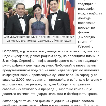
традиција и
иновације,
можда најбоље
доказује
пословање
породичне
фирме
„Сирогојно
Сви укључени у породични бизнис: Раде Љубојевић
са ћерком и сином на такмичењу у Монте Карлу
компани“
(Sirogojno
Company), коју је почетком деведесетих основао предузетник
Раде Љубојевић, у свом родном селу, на обронцима планине
Златибор. Сирогојно – најпознатије српско село по традицији
ручно рађених џемпера од вуне, Љубојевић је иновативним
предузетништвом подигао на ниво највећег српског извозника
замрзнутог воћа и произвођача сушеног воћа. Уз сарадњу са
више од 2.000 коопераната – произвођача воћа, које је гајено у
еколошки чистом региону западне Србије, и уз примену
савремених технологија прераде, „Сирогојно компани“ је
достигло највише стандарде квалитета и безбедности хране.
Захваљујући томе, ова фирма је једина из Србије постала
снабдевач замрзнутим воћем и миксевима, чувеног британског