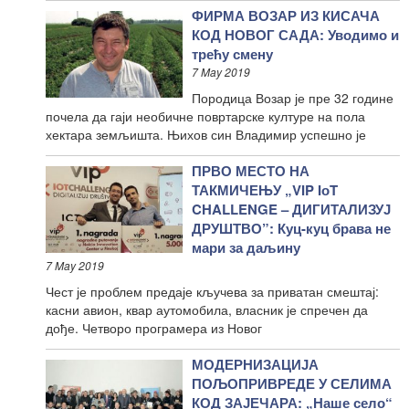
ФИРМА ВОЗАР ИЗ КИСАЧА
КОД НОВОГ САДА: Уводимо и
трећу смену
7 May 2019
Породица Возар је пре 32 године
почела да гаји необичне повртарске културе на пола
хектара земљишта. Њихов син Владимир успешно је
ПРВО МЕСТО НА
ТАКМИЧЕЊУ „VIP IоT
CHALLENGE – ДИГИТАЛИЗУЈ
ДРУШТВО”: Куц-куц брава не
мари за даљину
7 May 2019
Чест је проблем предаје кључева за приватан смештај:
касни авион, квар аутомобила, власник је спречен да
дође. Четворо програмера из Новог
МОДЕРНИЗАЦИЈА
ПОЉОПРИВРЕДЕ У СЕЛИМА
КОД ЗАЈЕЧАРА: „Наше село“