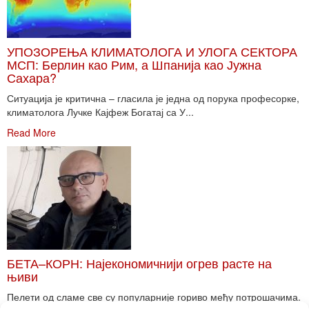
УПОЗОРЕЊА КЛИМАТОЛОГА И УЛОГА СЕКТОРА
МСП: Берлин као Рим, а Шпанија као Јужна
Сахара?
Ситуација је критична – гласила је једна од порука професорке,
климатолога Лучке Кајфеж Богатај са У...
Read More
БЕТА–КОРН: Најекономичнији огрев расте на
њиви
Пелети од сламе све су популарније гориво међу потрошачима.