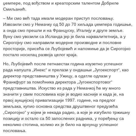
џемпере, под вођством и креаторским талентом Добриле
Смиљанић.
– Ми смо већ тада имали модеран приступ пословању.
Извозили смо у Немачку од 50 до 70 хиљада џемпера годишње,
а онда смо прешли и на Француску, Италију и друге земље.
Вуну смо увозили са Исланда јер је била најквалитетнија, а у
Сирогојну смо направили модерне производне и пословне
просторије, присећа се Љубојевић и напомиње да је Сирогојно
постало носилац развоја целог краја.
Но, Љубојевић после петнаестак година изузетно успешног
рада напушта „Инекс“ и прелази у ондашњи „Југоекспорт“, као
директор представништва у Ужицу, а одатле одлази у
Франкфурт за помоћника директора „Југоекспортовог“
представништва. Искуство из рада у Немачкој ће му много
значити у свим пословима које је водио касније и када је, на
првој аукцијској приватизацији 1997. године, на предлог
земљака, купио основна средства друштвеног предузећа
„Сирогојно“ у којем је некада радио, а које је изгубило тржишну
позицију и остало са 50 запослених радника, у поређењу са
неколико стотина, колико их је било на врхунцу успешног
пословања.