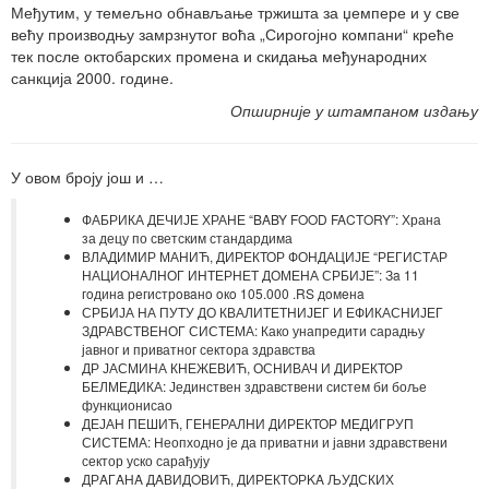
Међутим, у темељно обнављање тржишта за џемпере и у све
већу производњу замрзнутог воћа „Сирогојно компани“ креће
тек после октобарских промена и скидања међународних
санкција 2000. године.
Опширније у штампаном издању
У овом броју још и …
ФАБРИКА ДЕЧИЈЕ ХРАНЕ “BABY FOOD FACTORY”: Храна
за децу по светским стандардима
ВЛАДИМИР МАНИЋ, ДИРЕКТОР ФОНДАЦИЈЕ “РЕГИСТАР
НАЦИОНАЛНОГ ИНТЕРНЕТ ДОМЕНА СРБИЈЕ”: Зa 11
гoдинa рeгистрoвaнo oкo 105.000 .RS дoмeнa
СРБИЈА НА ПУТУ ДО КВАЛИТЕТНИЈЕГ И ЕФИКАСНИЈЕГ
ЗДРАВСТВЕНОГ СИСТЕМА: Како унапредити сарадњу
јавног и приватног сектора здравства
ДР ЈАСМИНА КНЕЖЕВИЋ, ОСНИВАЧ И ДИРЕКТОР
БЕЛМЕДИКА: Јединствен здравствени систем би боље
функционисао
ДЕЈАН ПЕШИЋ, ГЕНЕРАЛНИ ДИРЕКТОР МЕДИГРУП
СИСТЕМА: Неопходно је да приватни и јавни здравствени
сектор уско сарађују
ДРAГAНA ДAВИДOВИЋ, ДИРEКTOРKA ЉУДСКИХ