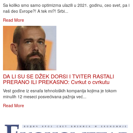
Sa koliko smo samo optimizma ulazili u 2021. godinu, ceo svet, pa i
naš deo Evrope?! A tek mi?! Srbi...
Read More
DA LI SU SE DŽEK DORSI I TVITER RASTALI
PRERANO ILI PREKASNO: Cvrkut o cvrkutu
Vest godine iz esnafa tehnoloških kompanija kojima je tokom
minulih 12 meseci posvećivana pažnja već...
Read More