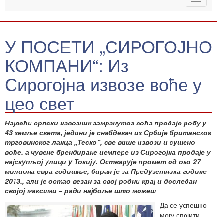
naviga
У ПОСЕТИ „СИРОГОЈНО
КОМПАНИ“: Из
Сирогојна извозе воће у
цео свет
Највећи српски извозник замрзнутог воћа продаје робу у
43 земље света, једини је снабдевач из Србије британског
трговинског ланца „Теско“, све више извози и сушено
воће, а чувене брендиране џемпере из Сирогојна продаје у
најскупљој улици у Токију. Остварује промет од око 27
милиона евра годишње, биран је за Предузетника године
2013., али је остао везан за свој родни крај и доследан
својој максими – ради најбоље што можеш
Да се успешно
могу спојити