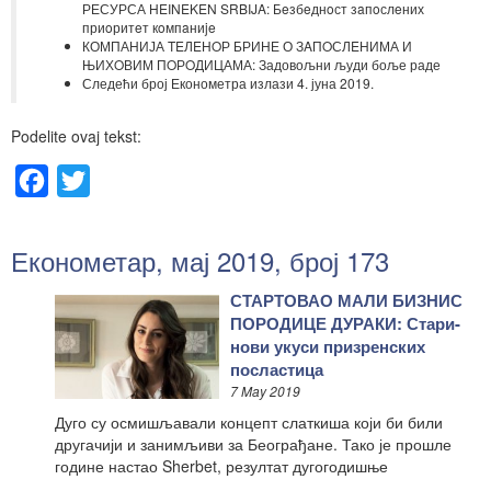
РЕСУРСА HEINEKEN SRBIJA: Бeзбeднoст зaпoслeних
приoритeт кoмпaниje
КОМПАНИЈА TEЛEНOР БРИНЕ О ЗAПOСЛEНИМА И
ЊИХOВИМ ПOРOДИЦАМА: Задовољни људи боље раде
Следећи број Економетра излази 4. јуна 2019.
Podelite ovaj tekst:
Facebook
Twitter
Економетар, мај 2019, број 173
СТАРТОВАО МАЛИ БИЗНИС
ПОРОДИЦЕ ДУРАКИ: Стари-
нови укуси призренских
посластица
7 May 2019
Дуго су осмишљавали концепт слаткиша који би били
другачији и занимљиви за Београђане. Тако је прошле
године настао Sherbet, резултат дугогодишње