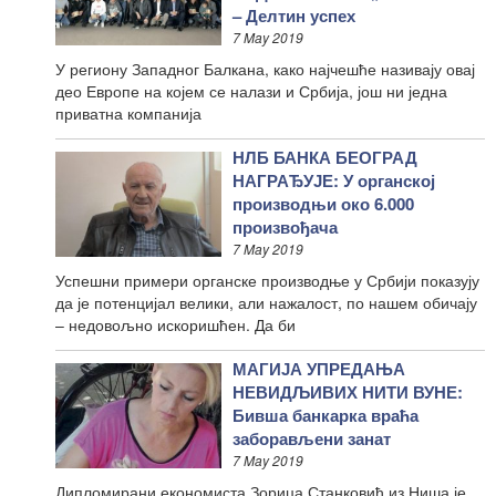
– Делтин успех
7 May 2019
У региону Западног Балкана, како најчешће називају овај
део Европе на којем се налази и Србија, још ни једна
приватна компанија
НЛБ БАНКА БЕОГРАД
НАГРАЂУЈЕ: У органској
производњи око 6.000
произвођача
7 May 2019
Успешни примери органске производње у Србији показују
да је потенцијал велики, али нажалост, по нашем обичају
– недовољно искоришћен. Да би
МАГИЈА УПРЕДАЊА
НЕВИДЉИВИХ НИТИ ВУНЕ:
Бивша банкарка враћа
заборављени занат
7 May 2019
Дипломирани економиста Зорица Станковић из Ниша је,