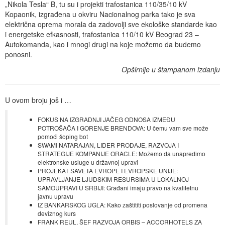
„Nikola Tesla“ B, tu su i projekti trafostanica 110/35/10 kV
Kopaonik, izgrađena u okviru Nacionalnog parka tako je sva
električna oprema morala da zadovolji sve ekološke standarde kao
i energetske efkasnosti, trafostanica 110/10 kV Beograd 23 –
Autokomanda, kao i mnogi drugi na koje možemo da budemo
ponosni.
Opširnije u štampanom izdanju
U ovom broju još i …
FOKUS NA IZGRADNJI JAČEG ODNOSA IZMEĐU
POTROŠAČA I GORENJE BRENDOVA: U čemu vam sve može
pomoći šoping bot
SWAMI NATARAJAN, LIDER PRODAJE, RAZVOJA I
STRATEGIJE KOMPANIJE ORACLE: Možemo da unapredimo
elektronske usluge u državnoj upravi
PROJEKAT SAVETA EVROPE I EVROPSKE UNIJE:
UPRAVLJANJE LJUDSKIM RESURSIMA U LOKALNOJ
SAMOUPRAVI U SRBIJI: Građani imaju pravo na kvalitetnu
javnu upravu
IZ BANKARSKOG UGLA: Kako zaštititi poslovanje od promena
deviznog kurs
FRANK REUL, ŠEF RAZVOJA ORBIS – ACCORHOTELS ZA