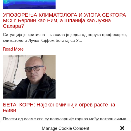
УПОЗОРЕЊА КЛИМАТОЛОГА И УЛОГА СЕКТОРА
МСП: Берлин као Рим, а Шпанија као Јужна
Сахара?
Ситуација је критична – гласила је једна од порука професорке,
климатолога Лучке Кајфеж Богатај са У...
Read More
БЕТА–КОРН: Најекономичнији огрев расте на
њиви
Пелети од сламе све су популарније гориво међу потрошачима.
Главне препреке већoj производњи овог ог...
Manage Cookie Consent