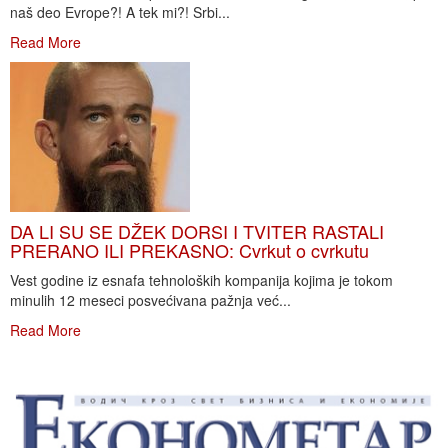
naš deo Evrope?! A tek mi?! Srbi...
Read More
DA LI SU SE DŽEK DORSI I TVITER RASTALI
PRERANO ILI PREKASNO: Cvrkut o cvrkutu
Vest godine iz esnafa tehnoloških kompanija kojima je tokom
minulih 12 meseci posvećivana pažnja već...
Read More