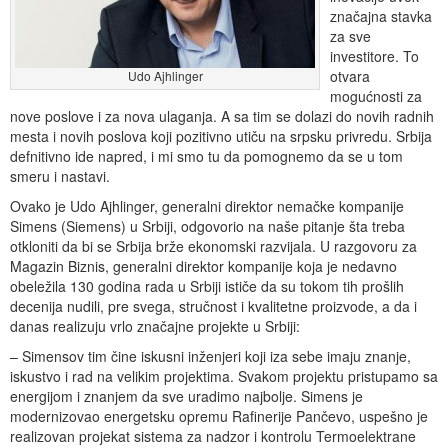
značajna stavka
za sve
investitore. To
otvara
Udo Ajhlinger
mogućnosti za
nove poslove i za nova ulaganja. A sa tim se dolazi do novih radnih
mesta i novih poslova koji pozitivno utiču na srpsku privredu. Srbija
defnitivno ide napred, i mi smo tu da pomognemo da se u tom
smeru i nastavi.
Ovako je Udo Ajhlinger, generalni direktor nemačke kompanije
Simens (Siemens) u Srbiji, odgovorio na naše pitanje šta treba
otkloniti da bi se Srbija brže ekonomski razvijala. U razgovoru za
Magazin Biznis, generalni direktor kompanije koja je nedavno
obeležila 130 godina rada u Srbiji ističe da su tokom tih prošlih
decenija nudili, pre svega, stručnost i kvalitetne proizvode, a da i
danas realizuju vrlo značajne projekte u Srbiji:
– Simensov tim čine iskusni inženjeri koji iza sebe imaju znanje,
iskustvo i rad na velikim projektima. Svakom projektu pristupamo sa
energijom i znanjem da sve uradimo najbolje. Simens je
modernizovao energetsku opremu Rafinerije Pančevo, uspešno je
realizovan projekat sistema za nadzor i kontrolu Termoelektrane