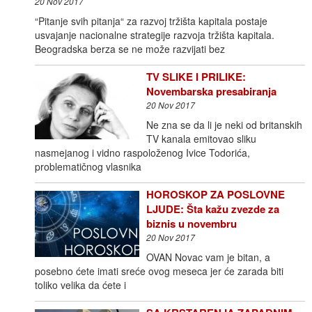
20 Nov 2017
“Pitanje svih pitanja“ za razvoj tržišta kapitala postaje
usvajanje nacionalne strategije razvoja tržišta kapitala.
Beogradska berza se ne može razvijati bez
TV SLIKE I PRILIKE:
Novembarska presabiranja
20 Nov 2017
Ne zna se da li je neki od britanskih
TV kanala emitovao sliku
nasmejanog i vidno raspoloženog Ivice Todorića,
problematičnog vlasnika
HOROSKOP ZA POSLOVNE
LJUDE: Šta kažu zvezde za
biznis u novembru
20 Nov 2017
OVAN Novac vam je bitan, a
posebno ćete imati sreće ovog meseca jer će zarada biti
toliko velika da ćete i