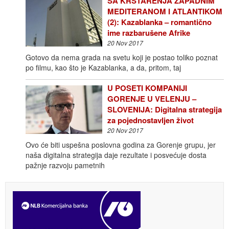
SA KRSTARENJA ZAPADNIM
MEDITERANOM I ATLANTIKOM
(2): Kazablanka – romantično
ime razbarušene Afrike
20 Nov 2017
Gotovo da nema grada na svetu koji je postao toliko poznat
po filmu, kao što je Kazablanka, a da, pritom, taj
U POSETI KOMPANIJI
GORENJE U VELENJU –
SLOVENIJA: Digitalna strategija
za pojednostavljen život
20 Nov 2017
Ovo će biti uspešna poslovna godina za Gorenje grupu, jer
naša digitalna strategija daje rezultate i posvećuje dosta
pažnje razvoju pametnih