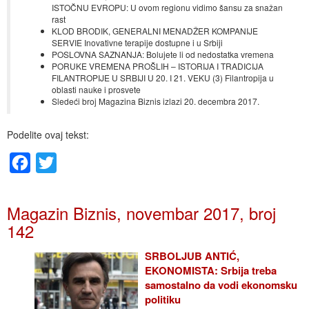
ISTOČNU EVROPU: U ovom regionu vidimo šansu za snažan
rast
KLOD BRODIK, GENERALNI MENADŽER KOMPANIJE
SERVIE Inovativne terapije dostupne i u Srbiji
POSLOVNA SAZNANJA: Bolujete li od nedostatka vremena
PORUKE VREMENA PROŠLIH – ISTORIJA I TRADICIJA
FILANTROPIJE U SRBIJI U 20. I 21. VEKU (3) Filantropija u
oblasti nauke i prosvete
Sledeći broj Magazina Biznis izlazi 20. decembra 2017.
Podelite ovaj tekst:
Facebook
Twitter
Magazin Biznis, novembar 2017, broj
142
SRBOLJUB ANTIĆ,
EKONOMISTA: Srbija treba
samostalno da vodi ekonomsku
politiku