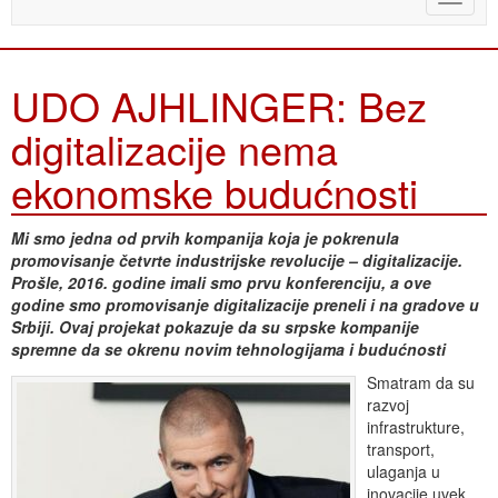
naviga
UDO AJHLINGER: Bez
digitalizacije nema
ekonomske budućnosti
Mi smo jedna od prvih kompanija koja je pokrenula
promovisanje četvrte industrijske revolucije – digitalizacije.
Prošle, 2016. godine imali smo prvu konferenciju, a ove
godine smo promovisanje digitalizacije preneli i na gradove u
Srbiji. Ovaj projekat pokazuje da su srpske kompanije
spremne da se okrenu novim tehnologijama i budućnosti
Smatram da su
razvoj
infrastrukture,
transport,
ulaganja u
inovacije uvek