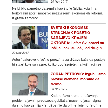
20 Nov 2017
Ne bi bilo pametno da zemlja kao što je Srbija, koja ima
teritorijalni spor i mnoštvo nezavršenih ekonomskih reformi,
izigrava zamorče
SVETSKI EKONOMSKI
STRUČNJAK POSETIO
SARAJEVO KRAJEM
OKTOBRA: Lafer: Svi porezi su
loši, ali neki su lošiji od drugih
20 Nov 2017
Autor “Laferove krive”, o porezima za državu kaže da postoje
tri stvari koje su važne: koliko oporezujete, na koji način se
ZORAN PETROVIĆ: Izgubili smo
previše vremena, moramo da
trčimo…
20 Nov 2017
Kada država krene u rešavanje
problema javnih preduzeća gubitaša imaćemo jasan signal
da smo kao zemlja krenuli oštrije da primenjujemo reforme.