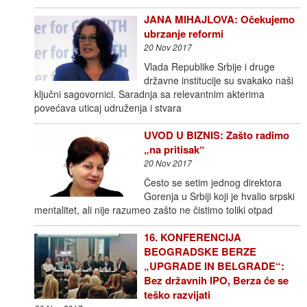
JANA MIHAJLOVA: Očekujemo
ubrzanje reformi
20 Nov 2017
Vlada Republike Srbije i druge
državne institucije su svakako naši
ključni sagovornici. Saradnja sa relevantnim akterima
povećava uticaj udruženja i stvara
UVOD U BIZNIS: Zašto radimo
„na pritisak“
20 Nov 2017
Često se setim jednog direktora
Gorenja u Srbiji koji je hvalio srpski
mentalitet, ali nije razumeo zašto ne čistimo toliki otpad
16. KONFERENCIJA
BEOGRADSKE BERZE
„UPGRADE IN BELGRADE“:
Bez državnih IPO, Berza će se
teško razvijati