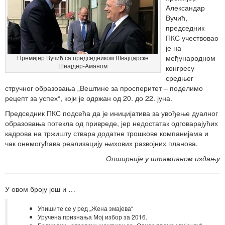
Александар
Вучић,
председник
ПКС учествовао
је на
међународном
Премијер Вучић са председником Швајцарске
Шнајдер-Аманом
конгресу
средњег
стручног образовања „Вештине за просперитет – поделимо
рецепт за успех“, који је одржан од 20. до 22. јуна.
Председник ПКС подсећа да је иницијатива за увођење дуалног
образовања потекла од привреде, јер недостатак одговарајућих
кадрова на тржишту ствара додатне трошкове компанијама и
чак онемогућава реализацију њихових развојних планова.
Опширније у штампаном издању
У овом броју још и …
Упишите се у ред „Жена змајева“
Уручена признања Мој избор за 2016.