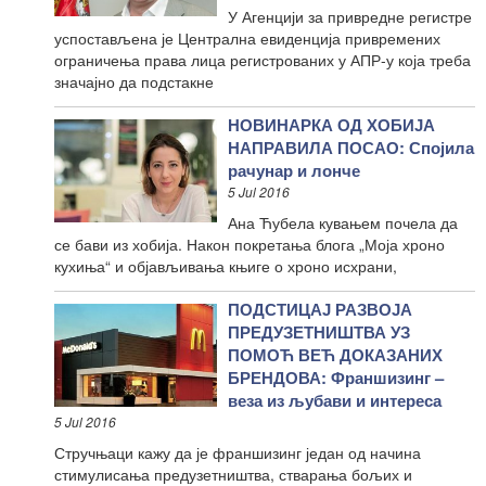
У Агенцији за привредне регистре
успостављена је Централна евиденција привремених
ограничења права лица регистрованих у АПР-у која треба
значајно да подстакне
НОВИНАРКА ОД ХОБИЈА
НАПРАВИЛА ПОСАО: Спојила
рачунар и лонче
5 Jul 2016
Ана Ћубела кувањем почела да
се бави из хобија. Након покретања блога „Моја хроно
кухиња“ и објављивања књиге о хроно исхрани,
ПОДСТИЦАЈ РАЗВОЈА
ПРЕДУЗЕТНИШТВА УЗ
ПОМОЋ ВЕЋ ДОКАЗАНИХ
БРЕНДОВА: Франшизинг –
веза из љубави и интереса
5 Jul 2016
Стручњаци кажу да је франшизинг један од начина
стимулисања предузетништва, стварања бољих и