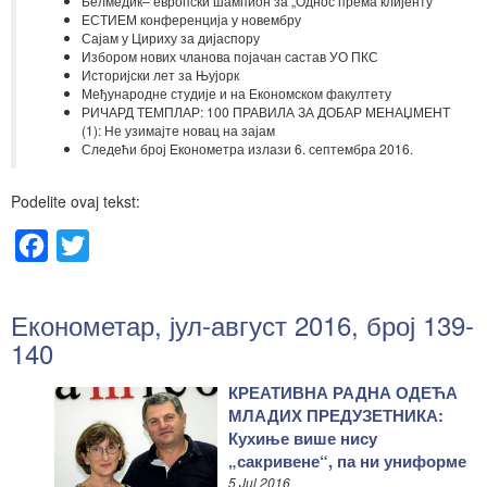
Белмедик– европски шампион за „Однос према клијенту“
ЕСТИЕМ конференција у новембру
Сајам у Цириху за дијаспору
Избором нових чланова појачан састав УО ПКС
Историјски лет за Њујорк
Међународне студије и на Економском факултету
РИЧАРД ТЕМПЛАР: 100 ПРАВИЛА ЗА ДОБАР МЕНАЏМЕНТ
(1): Не узимајте новац на зајам
Следећи број Економетра излази 6. септембра 2016.
Podelite ovaj tekst:
Facebook
Twitter
Економетар, јул-август 2016, број 139-
140
КРЕАТИВНА РАДНА ОДЕЋА
МЛАДИХ ПРЕДУЗЕТНИКА:
Кухиње више нису
„сакривене“, па ни униформе
5 Jul 2016