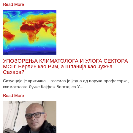
Read More
УПОЗОРЕЊА КЛИМАТОЛОГА И УЛОГА СЕКТОРА
МСП: Берлин као Рим, а Шпанија као Јужна
Сахара?
Ситуација је критична – гласила је једна од порука професорке,
климатолога Лучке Кајфеж Богатај са У...
Read More