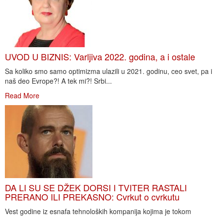
UVOD U BIZNIS: Varljiva 2022. godina, a i ostale
Sa koliko smo samo optimizma ulazili u 2021. godinu, ceo svet, pa i
naš deo Evrope?! A tek mi?! Srbi...
Read More
DA LI SU SE DŽEK DORSI I TVITER RASTALI
PRERANO ILI PREKASNO: Cvrkut o cvrkutu
Vest godine iz esnafa tehnoloških kompanija kojima je tokom