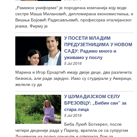
„Рамикон униформе“ је породична компанија коју воде
сестре Маша Милановић, дипломирана економисткиња, и
Вишња Бојовић Радисављевић, професорка италијанског
језика. Фирму је
У ПОСЕТИ МЛАДИМ
ПРЕДУЗЕТНИЦИМА У НОВОМ
САДУ: Радимо много и
уживамо у послу
5 Jul 2016
Марина и Игор Ерхартић имају двоје деце, два различита
бизниса, али раде заједно. Иако су студирали у Америци,
желели су да
У ШУМАДИЈСКОМ СЕЛУ
БРЕЗОВЦУ: „Бибин сан” за
стара лица
5 Jul 2016
Биба Лукић Ботхерел, после
четири деценије рада у Паризу, вратила се са супругом
Луцијеном на родно огњиште и отворила Дом за