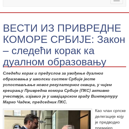
naviga
ВЕСТИ ИЗ ПРИВРЕДНЕ
КОМОРЕ СРБИЈЕ: Закон
– следећи корак ка
дуалном образовању
Следећи корак и предуслов за увођење дуалног
образовања у школски систем Србије јесте
успостављање новог регулаторног оквира, у чијем
креирању Привредна комора Србије (ПКС) активно
учествује, изјавио је у швајцарском граду Винтертуру
Марко Чадеж, председник ПКС.
Као члан српске
делегације коју
је предводио
премијер