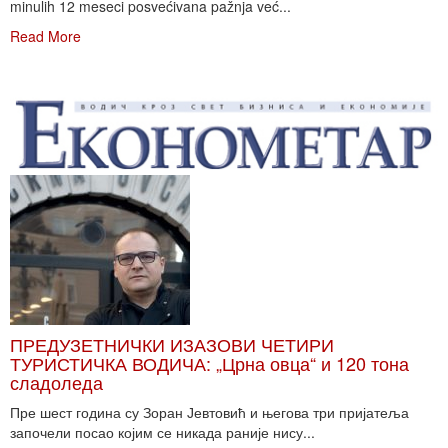
minulih 12 meseci posvećivana pažnja već...
Read More
ПРЕДУЗЕТНИЧКИ ИЗАЗОВИ ЧЕТИРИ
ТУРИСТИЧКА ВОДИЧА: „Црна овца“ и 120 тона
сладоледа
Пре шест година су Зоран Јевтовић и његова три пријатеља
започели посао којим се никада раније нису...