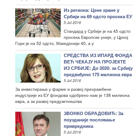
Из региона: Цене хране у
Србији на 69 одсто просека ЕУ
5 Jul 2016
Стандард у Србији је на 45 одсто
просека Европске уније, у Црној
Гори је на 52 одсто, Македонији 40, а у
СРЕДСТВА ИЗ ИПАРД ФОНДА
ВЕЋ ЧЕКАЈУ НА ПРОЈЕКТЕ
ИЗ СРБИЈЕ: До 2020. за Србију
предвиђено 175 милиона евра
5 Jul 2016
За инвестирање у фарме и развој прехрамбене
индустрије из ЕУ фондова одобрено нам је 138 милиона
евра, а за развој предузетништва
ЗВОНКО ОБРАДОВИЋ: За
поузданије пословање
привредника
5 Jul 2016