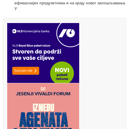
ефикаснијих предузетника и на крају новог запошљавања.
У