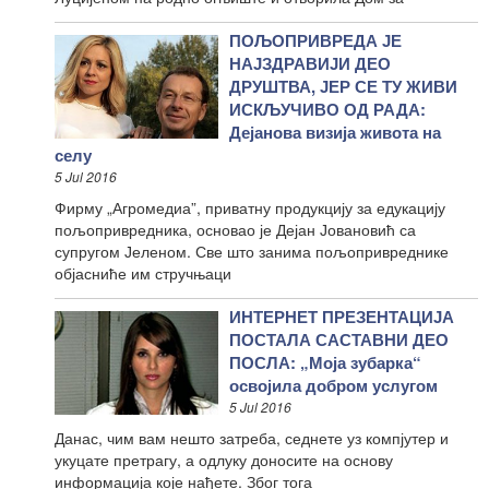
ПОЉОПРИВРЕДА ЈЕ
НАЈЗДРАВИЈИ ДЕО
ДРУШТВА, ЈЕР СЕ ТУ ЖИВИ
ИСКЉУЧИВО ОД РАДА:
Дејанова визија живота на
селу
5 Jul 2016
Фирму „Агромедиа”, приватну продукцију за едукацију
пољопривредника, основао је Дејан Јовановић са
супругом Јеленом. Све што занима пољопривреднике
објасниће им стручњаци
ИНТЕРНЕТ ПРЕЗЕНТАЦИЈА
ПОСТАЛА САСТАВНИ ДЕО
ПОСЛА: „Моја зубарка“
освојила добром услугом
5 Jul 2016
Данас, чим вам нешто затреба, седнете уз компјутер и
укуцате претрагу, а одлуку доносите на основу
информација које нађете. Због тога