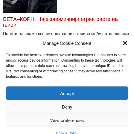
БЕТА–КОРН: Најекономичнији огрев расте на
њиви
Пелети од сламе све су популарније гориво међу потрошачима.
Главне препреке већoj производњи овог ог...
Manage Cookie Consent
Read More
To provide the best experiences, we use technologies like cookies to store
and/or access device information. Consenting to these technologies will
allow us to process data such as browsing behavior or unique IDs on this
site. Not consenting or withdrawing consent, may adversely affect certain
Toggle
features and functions.
naviga
Nira Press d.o.o.
Accept
Sadržaj ovog sajta je zakonom zaštićena intelektualna svojina
preduzeća NiraPress d.o.o. Svako neovlašćeno korišćenje,
Deny
kopiranje, objavljivanje celine ili delova bilo kog proizvoda NiraPress
d.o.o. je kažnjivo po zakonu.
View preferences
Cookie Policy