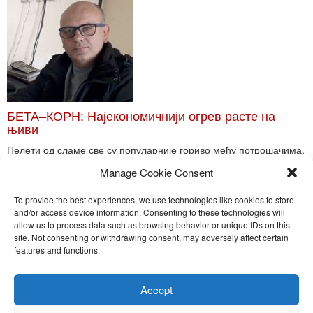
БЕТА–КОРН: Најекономичнији огрев расте на
њиви
Пелети од сламе све су популарније гориво међу потрошачима.
Главне препреке већoj производњи овог ог...
Manage Cookie Consent
Read More
To provide the best experiences, we use technologies like cookies to store
and/or access device information. Consenting to these technologies will
allow us to process data such as browsing behavior or unique IDs on this
site. Not consenting or withdrawing consent, may adversely affect certain
Toggle
features and functions.
naviga
Nira Press d.o.o.
Accept
Sadržaj ovog sajta je zakonom zaštićena intelektualna svojina
preduzeća NiraPress d.o.o. Svako neovlašćeno korišćenje,