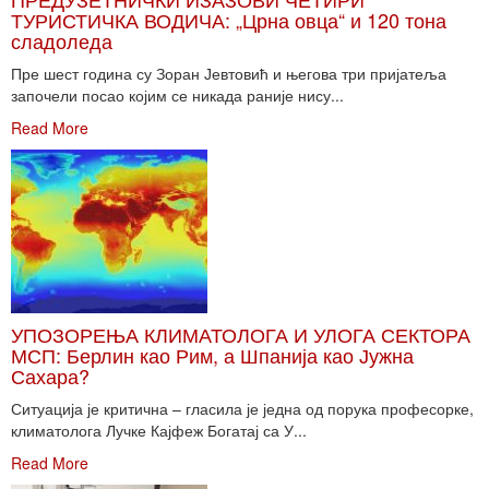
ТУРИСТИЧКА ВОДИЧА: „Црна овца“ и 120 тона
сладоледа
Пре шест година су Зоран Јевтовић и његова три пријатеља
започели посао којим се никада раније нису...
Read More
УПОЗОРЕЊА КЛИМАТОЛОГА И УЛОГА СЕКТОРА
МСП: Берлин као Рим, а Шпанија као Јужна
Сахара?
Ситуација је критична – гласила је једна од порука професорке,
климатолога Лучке Кајфеж Богатај са У...
Read More