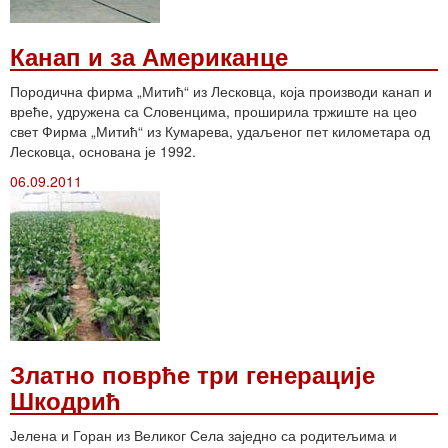
Канап и за Американце
Породична фирма „Митић“ из Лесковца, која производи канап и
вреће, удружена са Словенцима, проширила тржиште на цео
свет Фирма „Митић“ из Кумарева, удаљеног пет километара од
Лесковца, основана је 1992.
06.09.2011
Златно поврће три генерације
Шкодрић
Јелена и Горан из Великог Села заједно са родитељима и