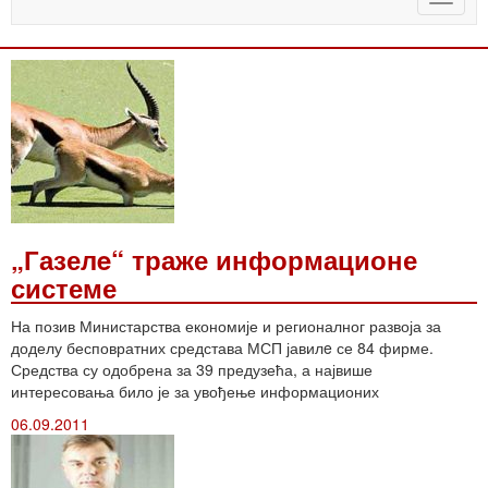
naviga
„Газелe“ траже информационе
системе
На позив Министарства економије и регионалног развоја за
доделу бесповратних средстава МСП јавилe се 84 фирме.
Средства су одобрена за 39 предузећа, а највише
интересовања било је за увођење информационих
06.09.2011