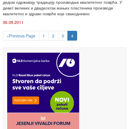
дедом одржавају традицију производње квалитетног поврћа. У
девет великих и двадесетак мањих пластеника производе
квалитетно и здраво поврће које свакодневно
06.09.2011
«Previous Page
1
2
3
4