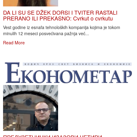
DA LI SU SE DŽEK DORSI I TVITER RASTALI
PRERANO ILI PREKASNO: Cvrkut o cvrkutu
Vest godine iz esnafa tehnoloških kompanija kojima je tokom
minulih 12 meseci posvećivana pažnja već...
Read More
ПРЕДУЗЕТНИЧКИ ИЗАЗОВИ ЧЕТИРИ