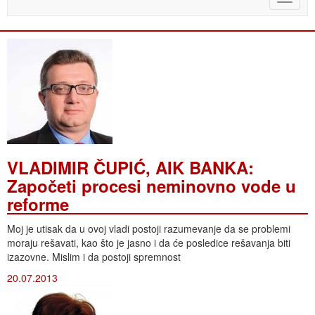
naviga
VLADIMIR ČUPIĆ, AIK BANKA:
Započeti procesi neminovno vode u
reforme
Moj je utisak da u ovoj vladi postoji razumevanje da se problemi
moraju rešavati, kao što je jasno i da će posledice rešavanja biti
izazovne. Mislim i da postoji spremnost
20.07.2013