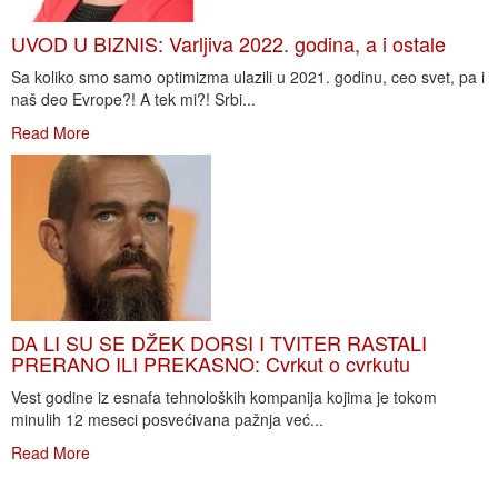
UVOD U BIZNIS: Varljiva 2022. godina, a i ostale
Sa koliko smo samo optimizma ulazili u 2021. godinu, ceo svet, pa i
naš deo Evrope?! A tek mi?! Srbi...
Read More
DA LI SU SE DŽEK DORSI I TVITER RASTALI
PRERANO ILI PREKASNO: Cvrkut o cvrkutu
Vest godine iz esnafa tehnoloških kompanija kojima je tokom
minulih 12 meseci posvećivana pažnja već...
Read More