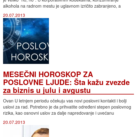
alkohola na radnom mestu je uglavnom izričito zabranjeno, a
20.07.2013
MESEČNI HOROSKOP ZA
POSLOVNE LJUDE: Šta kažu zvezde
za biznis u julu i avgustu
Ovan U letnjem periodu očekuju vas novi poslovni kontakti i bolji
uslovi za rad. Potrebno je da prihvatite određeni stepen poslovnog
rizika, kao osnovni uslov za dalje napredovanje i uvećanu
20.07.2013