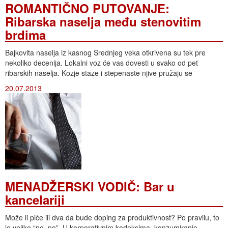
ROMANTIČNO PUTOVANJE:
Ribarska naselja među stenovitim
brdima
Bajkovita naselja iz kasnog Srednjeg veka otkrivena su tek pre
nekoliko decenija. Lokalni voz će vas dovesti u svako od pet
ribarskih naselja. Kozje staze i stepenaste njive pružaju se
20.07.2013
MENADŽERSKI VODIČ: Bar u
kancelariji
Može li piće ili dva da bude doping za produktivnost? Po pravilu, to
je veliko “no, no”. U korporativnim kodeksima, konzumiranje