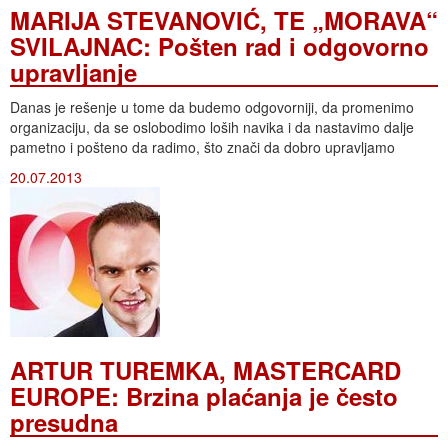
MARIJA STEVANOVIĆ, TE „MORAVA“
SVILAJNAC: Pošten rad i odgovorno
upravljanje
Danas je rešenje u tome da budemo odgovorniji, da promenimo
organizaciju, da se oslobodimo loših navika i da nastavimo dalje
pametno i pošteno da radimo, što znači da dobro upravljamo
20.07.2013
ARTUR TUREMKA, MASTERCARD
EUROPE: Brzina plaćanja je često
presudna