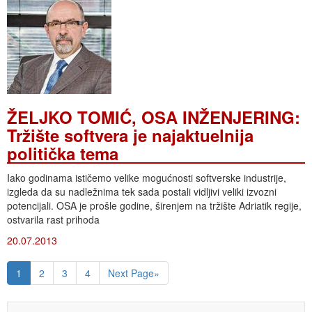
ŽELJKO TOMIĆ, OSA INŽENJERING:
Tržište softvera je najaktuelnija
politička tema
Iako godinama ističemo velike mogućnosti softverske industrije,
izgleda da su nadležnima tek sada postali vidljivi veliki izvozni
potencijali. OSA je prošle godine, širenjem na tržište Adriatik regije,
ostvarila rast prihoda
20.07.2013
1
2
3
4
Next Page»