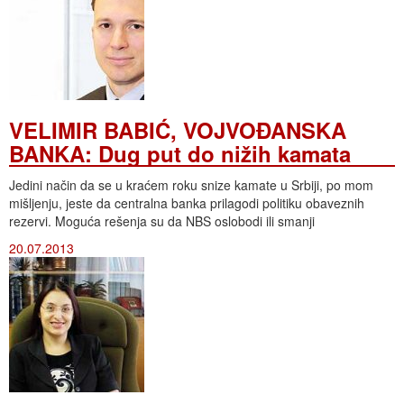
VELIMIR BABIĆ, VOJVOĐANSKA
BANKA: Dug put do nižih kamata
Jedini način da se u kraćem roku snize kamate u Srbiji, po mom
mišljenju, jeste da centralna banka prilagodi politiku obaveznih
rezervi. Moguća rešenja su da NBS oslobodi ili smanji
20.07.2013