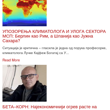
УПОЗОРЕЊА КЛИМАТОЛОГА И УЛОГА СЕКТОРА
МСП: Берлин као Рим, а Шпанија као Јужна
Сахара?
Ситуација је критична – гласила је једна од порука професорке,
климатолога Лучке Кајфеж Богатај са У...
Read More
БЕТА–КОРН: Најекономичнији огрев расте на