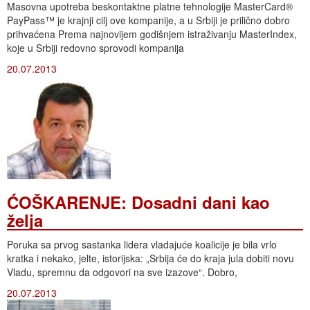
Masovna upotreba beskontaktne platne tehnologije MasterCard®
PayPass™ je krajnji cilj ove kompanije, a u Srbiji je prilično dobro
prihvaćena Prema najnovijem godišnjem istraživanju MasterIndex,
koje u Srbiji redovno sprovodi kompanija
20.07.2013
ĆOŠKARENJE: Dosadni dani kao
želja
Poruka sa prvog sastanka lidera vladajuće koalicije je bila vrlo
kratka i nekako, jelte, istorijska: „Srbija će do kraja jula dobiti novu
Vladu, spremnu da odgovori na sve izazove“. Dobro,
20.07.2013