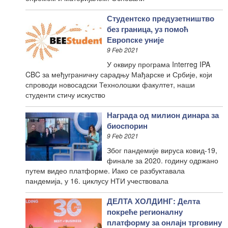
Студентско предузетништво
без граница, уз помоћ
Европске уније
9 Feb 2021
У оквиру програма Interreg IPA
CBC за међуграничну сарадњу Мађарске и Србије, који
спроводи новосадски Технолошки факултет, наши
студенти стичу искуство
Награда од милион динара за
биоспорин
9 Feb 2021
Због пандемије вируса ковид-19,
финале за 2020. годину одржано
путем видео платформе. Иако се разбуктавала
пандемија, у 16. циклусу НТИ учествовала
ДЕЛТА ХОЛДИНГ: Делта
покреће регионалну
платформу за онлајн трговину