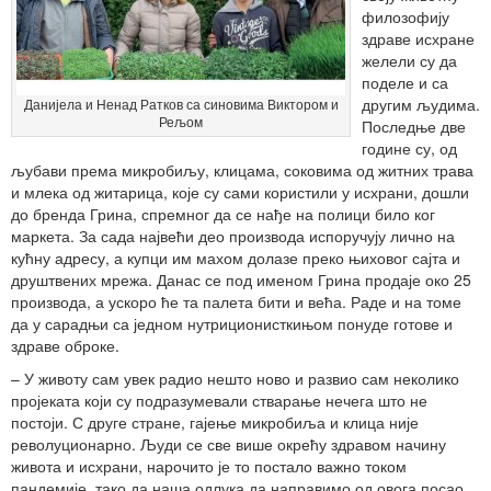
филозофију
здраве исхране
желели су да
поделе и са
другим људима.
Данијела и Ненад Ратков са синовима Виктором и
Рељом
Последње две
године су, од
љубави према микробиљу, клицама, соковима од житних трава
и млека од житарица, које су сами користили у исхрани, дошли
до бренда Грина, спремног да се нађе на полици било ког
маркета. За сада највећи део производа испоручују лично на
кућну адресу, а купци им махом долазе преко њиховог сајта и
друштвених мрежа. Данас се под именом Грина продаје око 25
производа, а ускоро ће та палета бити и већа. Раде и на томе
да у сарадњи са једном нутриционисткињом понуде готове и
здраве оброке.
– У животу сам увек радио нешто ново и развио сам неколико
пројеката који су подразумевали стварање нечега што не
постоји. С друге стране, гајење микробиља и клица није
револуционарно. Људи се све више окрећу здравом начину
живота и исхрани, нарочито је то постало важно током
пандемије, тако да наша одлука да направимо од овога посао