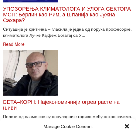
УПОЗОРЕЊА КЛИМАТОЛОГА И УЛОГА СЕКТОРА
МСП: Берлин као Рим, а Шпанија као Јужна
Сахара?
Ситуација је критична – гласила је једна од порука професорке,
климатолога Лучке Кајфеж Богатај са У...
Read More
БЕТА–КОРН: Најекономичнији огрев расте на
њиви
Пелети од сламе све су популарније гориво међу потрошачима.
Главне препреке већoj производњи овог ог...
Manage Cookie Consent
Read More