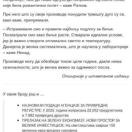
није била романтични полет – каже Ратков.
Пре него што су своје производе понудили тржишту дуго су се,
како каже, припремали.
– Истраживали смо и правили најбољу подлогу за биље.
Посматрали смо како биље расте. Стварали идеалне услове,
јер је важно створити оптимално светло и температуру.
Данијела је веома систематична, што је научила у лабораторији
– каже Ненад.
Производе могу да обезбеде током целе године, дакле нема
сезоналности, што је веома важно за одрживост посла.
Опширније у штампаном издању
У овом броју још и …
НАЈНОВИЈИ ПОДАЦИ АГЕНЦИЈЕ ЗА ПРИВРЕДНЕ
РЕГИСТРЕ: У 2020. години избрисана 22.052 предузетника
и 7.982 привредна друштва
ПРЕЛАЗАК НА ЗЕЛЕНУ ЕКОНОМИЈУ, НОВИ ПРОСТОР ЗА
ВЕЛИКЕ ИНВЕСТИЦИЈЕ: На сметлиштима заврши 100
милиона евра вредних сировина