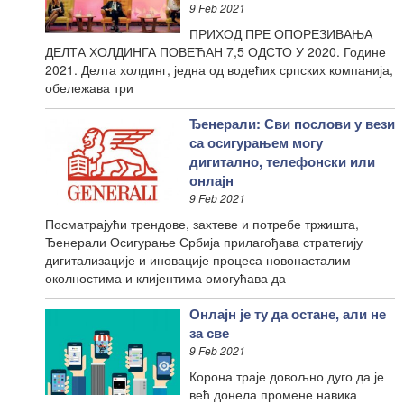
9 Feb 2021
ПРИХОД ПРЕ ОПОРЕЗИВАЊА
ДЕЛТА ХОЛДИНГА ПОВЕЋАН 7,5 ОДСТО У 2020. Године
2021. Делта холдинг, једна од водећих српских компанија,
обележава три
Ђенерали: Сви послови у вези
са осигурањем могу
дигитално, телефонски или
онлајн
9 Feb 2021
Посматрајући трендове, захтеве и потребе тржишта,
Ђенерали Осигурање Србија прилагођава стратегију
дигитализације и иновације процеса новонасталим
околностима и клијентима омогућава да
Онлајн је ту да остане, али не
за све
9 Feb 2021
Корона траје довољно дуго да је
већ донела промене навика