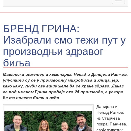
naviga
БРЕНД ГРИНА:
Изабрали смо тежи пут у
производњи здравог
биља
Машински инжењер и хемичарка, Ненад и Данијела Ратков,
упустили су се у производњу микробиља и клица, јер,
како кажу, људи све више желе да се хране здраво. Данас
се под именом Грина продаје око 25 производа, а ускоро
ће та палета бити и већа
Данијела и
Ненад Ратков,
из Старчева
покрај Панчева,
своју животну