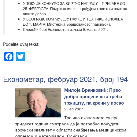
У ТОКУ ЈЕ КОНКУРС ЗА ВИРТУС НАГРАДУ – ПРИЈАВЕ ДО
25. ФЕБРУАРА: Подржавамо и награђујемо оне који раде за
опште добро
У БЕОГРАДСКОМ МУЗЕЈУ НАУКЕ И ТЕХНИКЕ ИЗЛОЖБА
ДО 1. МАРТА: Мистерија Брашовановог павиљона
Следећи број Економетра излази 9. марта 2021.
Podelite ovaj tekst:
Facebook
Twitter
Економетар, фебруар 2021, број 194
Милоје Бранковић: Прво
добро процени шта треба
тржишту, па крени у посао
9 Feb 2021
Тројица економиста су пре
тридесет година сматрала да је потребно понудити
врхунски квалитет у области снабдевања медицинском
опремом и материјалом. Основали