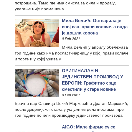
потрошача. Тамо где има смисла за онлајн продају,
улагање није промашена
Мила Вељић: Остварила је
свој сан, прави колаче, а онда
је дошла корона
9 Feb 2021
Мила Вељић у априлу обележава
три године како има посластичарницу у којој прави колаче
и торте и у којој ужива у
ОРИГИНАЛАН И
ЈЕДИНСТВЕН ПРОИЗВОД У
ЕВРОПИ: Графитно срце
сместили у старе новине
9 Feb 2021
Брачни пар Славица Цокић Марковић и Драган Марковић,
после деценијског стажа у услужним делатностима, пре
три године почели производњу јединственог производа
AIGO: Мале фирме су се