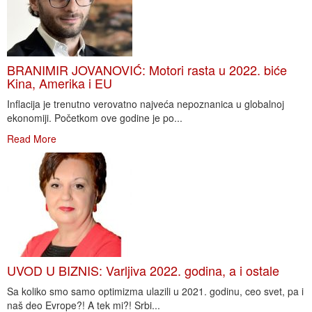
BRANIMIR JOVANOVIĆ: Motori rasta u 2022. biće
Kina, Amerika i EU
Inflacija je trenutno verovatno najveća nepoznanica u globalnoj
ekonomiji. Početkom ove godine je po...
Read More
UVOD U BIZNIS: Varljiva 2022. godina, a i ostale
Sa koliko smo samo optimizma ulazili u 2021. godinu, ceo svet, pa i
naš deo Evrope?! A tek mi?! Srbi...