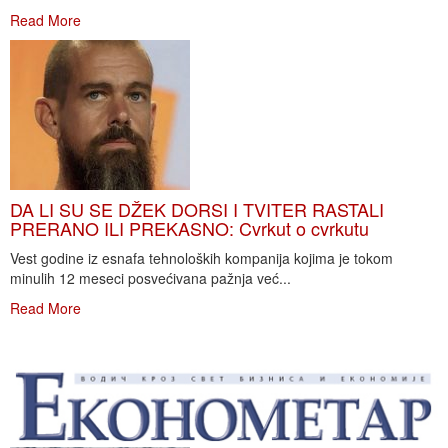
Read More
DA LI SU SE DŽEK DORSI I TVITER RASTALI
PRERANO ILI PREKASNO: Cvrkut o cvrkutu
Vest godine iz esnafa tehnoloških kompanija kojima je tokom
minulih 12 meseci posvećivana pažnja već...
Read More