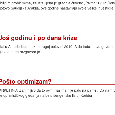
biljnim problemima, zaustavljena je gradnja čuvene „Palme” i kule Don
tovo Saudijska Arabija, ove godine nastavljaju svoje velike investicije i
 Još godinu i po dana krize
tal u Americi bude tek u drugoj polovini 2010. A do tada… sve govori ov
glavna tema razgovora je
 Pošto optimizam?
TING: Zanimljivo da to ovim našima nije palo na pamet. Da nam i
e optimističkog gledanja na belu šengensku listu, Koridor