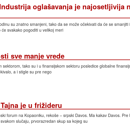
Industrija oglašavanja je najosetljivija 
odinu su znatno smanjeni, tako da se može očekivati da će se smanjiti
 će svakako pogoditi u velikoj meri
osti sve manje vrede
m sektorom, tako su i u finansijskom sektoru posledice globalne finansij
ivalo, a i stigle su pre nego
 Tajna je u frižideru
mski forum na Kopaoniku, rekoše – srpski Davos. Ma kakav Davos. Pre 
U svakom slučaju, prvorazredan skup sa kojeg su