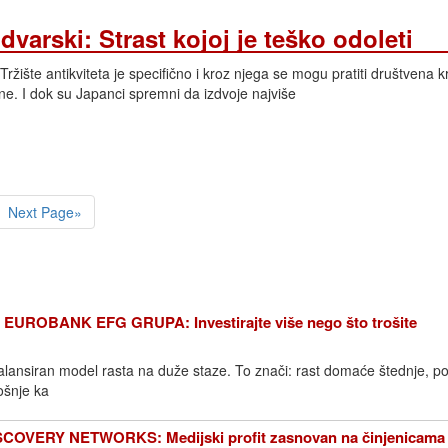
arski: Strast kojoj je teško odoleti
ržište antikviteta je specifično i kroz njega se mogu pratiti društvena k
bine. I dok su Japanci spremni da izdvoje najviše
Next Page»
UROBANK EFG GRUPA: Investirajte više nego što trošite
zbalansiran model rasta na duže staze. To znači: rast domaće štednje, 
ošnje ka
COVERY NETWORKS: Medijski profit zasnovan na činjenicama