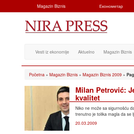
Magazin Biznis
Економетар
Vesti iz ekonomije
Aktuelno
Magazin Biznis
Početna
»
Magazin Biznis
»
Magazin Biznis 2009
»
Pag
Milan Petrović: J
kvalitet
Niko ne može sa sigurnošću da k
trenutno je tolika magla da se l
20.03.2009