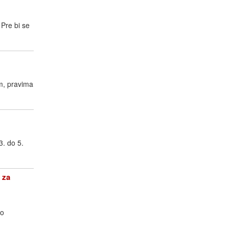
Pre bi se
m, pravima
3. do 5.
 za
 o