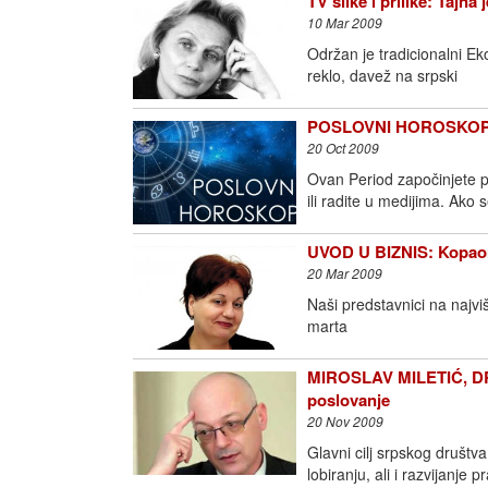
TV slike i prilike: Tajna 
10 Mar 2009
Održan je tradicionalni E
reklo, davež na srpski
POSLOVNI HOROSKOP: Š
20 Oct 2009
Ovan Period započinjete p
ili radite u medijima. Ako 
UVOD U BIZNIS: Kopaoni
20 Mar 2009
Naši predstavnici na najviš
marta
MIROSLAV MILETIĆ, DR
poslovanje
20 Nov 2009
Glavni cilj srpskog društv
lobiranju, ali i razvijanje 