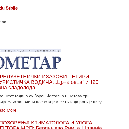
u Srbije
edne
РЕДУЗЕТНИЧКИ ИЗАЗОВИ ЧЕТИРИ
УРИСТИЧКА ВОДИЧА: „Црна овца“ и 120
она сладоледа
ре шест година су Зоран Јевтовић и његова три
ијатеља започели посао којим се никада раније нису...
ead More
ПОЗОРЕЊА КЛИМАТОЛОГА И УЛОГА
ЕКТОРА МСП: Берлин као Рим, а Шпанија