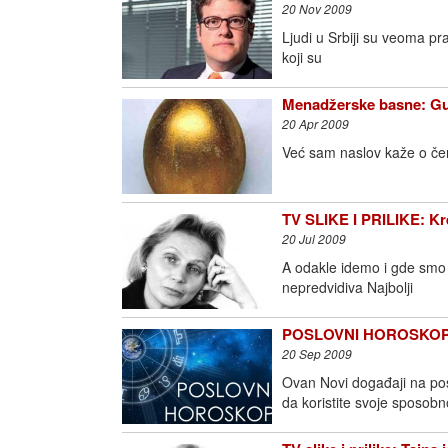
20 Nov 2009
Ljudi u Srbiji su veoma p
koji su
Menadžerske basne: Gus
20 Apr 2009
Već sam naslov kaže o čem
TV SLIKE I PRILIKE: Kr
20 Jul 2009
A odakle idemo i gde smo k
nepredvidiva Najbolji
POSLOVNI HOROSKOP: B
20 Sep 2009
Ovan Novi događaji na pos
da koristite svoje sposobnos