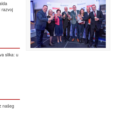
alda
 razvoj
a slika: u
z našeg