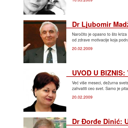
Dr Ljubomir Madž
Naročito je opasno to što kriza
od zdrave motivacije koja podr
20.02.2009
UVOD U BIZNIS: V
Već više meseci, dežurna svet
zahvatiti ceo svet. Samo je pita
20.02.2009
Dr Đorđe Dinić: 