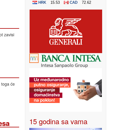
t zavisi
 toga će
15 godina sa vama
esa