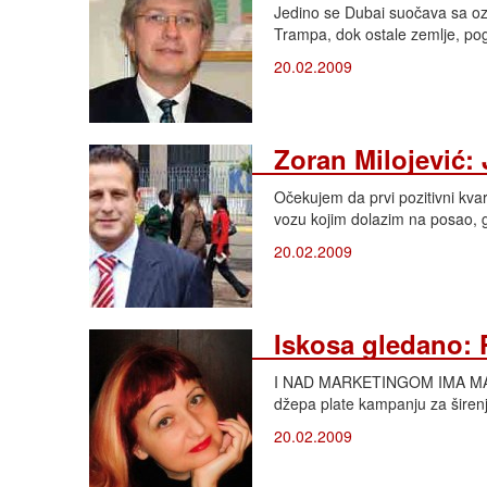
Jedino se Dubai suočava sa oz
Trampa, dok ostale zemlje, pogo
20.02.2009
Zoran Milojević:
Očekujem da prvi pozitivni kvar
vozu kojim dolazim na posao, 
20.02.2009
Iskosa gledano:
I NAD MARKETINGOM IMA MARKE
džepa plate kampanju za širenj
20.02.2009