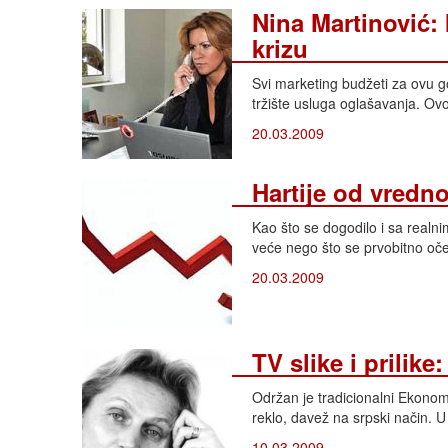
Nina Martinović: 
krizu
Svi marketing budžeti za ovu g
tržište usluga oglašavanja. Ovo
20.03.2009
Hartije od vredn
Kao što se dogodilo i sa realni
veće nego što se prvobitno oček
20.03.2009
TV slike i prilike:
Održan je tradicionalni Ekono
reklo, davež na srpski način. 
10.03.2009