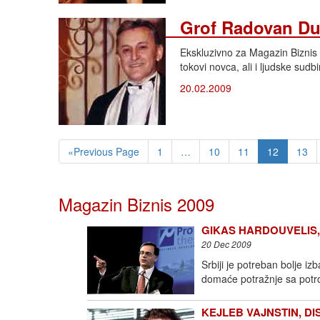
Grof Radovan Dudv
Ekskluzivno za Magazin Biznis T
tokovi novca, ali i ljudske sud
20.02.2009
«Previous Page
1
…
10
11
12
13
Magazin Biznis 2009
GIKAS HARDOUVELIS, E
20 Dec 2009
Srbiji je potreban bolje i
domaće potražnje sa potr
KEJLEB VAJNSTIN, DIS