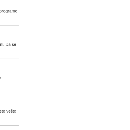
i programe
ni. Da se
e
ete vešto