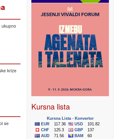
na
 i ukupno
ske krize
Kursna lista
bi se