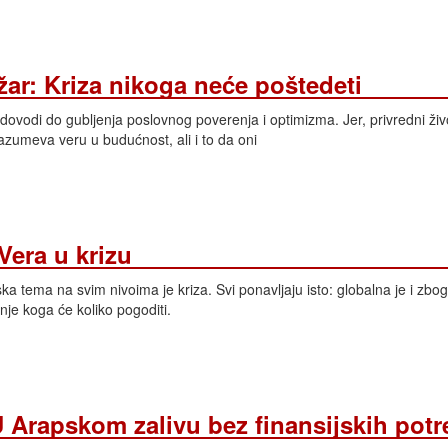
ar: Kriza nikoga neće poštedeti
 dovodi do gubljenja poslovnog poverenja i optimizma. Jer, privredni živo
azumeva veru u budućnost, ali i to da oni
era u krizu
ska tema na svim nivoima je kriza. Svi ponavljaju isto: globalna je i zbog
nje koga će koliko pogoditi.
U Arapskom zalivu bez finansijskih potr