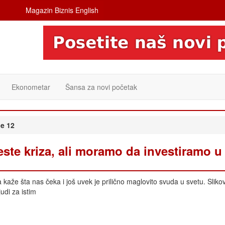
Magazin Biznis English
Ekonometar
Šansa za novi početak
e 12
este kriza, ali moramo da investiramo u
aže šta nas čeka i još uvek je prilično maglovito svuda u svetu. Slikov
judi za istim