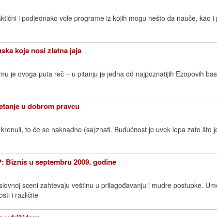
raktični i podjednako vole programe iz kojih mogu nešto da nauče, kao 
ka koja nosi zlatna jaja
u je ovoga puta reč – u pitanju je jedna od najpoznatijih Ezopovih bas
etanje u dobrom pravcu
renuli, to će se naknadno (sa)znati. Budućnost je uvek lepa zato što j
iznis u septembru 2009. godine
lovnoj sceni zahtevaju veštinu u prilagođavanju i mudre postupke. Um
ti i različite