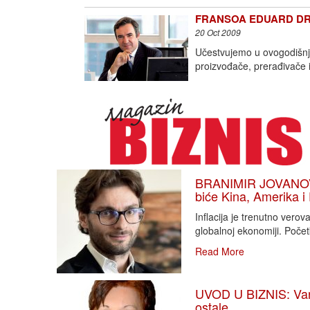
FRANSOA EDUARD DRION
20 Oct 2009
Učestvujemo u ovogodišnj
proizvođače, prerađivače 
BRANIMIR JOVANOVIĆ
biće Kina, Amerika i
Inflacija je trenutno vero
globalnoj ekonomiji. Poče
Read More
UVOD U BIZNIS: Varlj
ostale