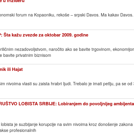
je u frižideru
konomski forum na Kopaoniku, rekoše – srpski Davos. Ma kakav Davos. 
ta kažu zvezde za oktobar 2009. godine
riličnim nezadovoljstvom, naročito ako se bavite trgovinom, ekonomijo
se bavite privatnim biznisom
k ili Hajat
im nivoima vlasti su zaista hrabri ljudi. Trebalo je imati petlju, pa se od 
UŠTVO LOBISTA SRBIJE: Lobiranjem do povoljnijeg ambijenta
a lobista je suzbijanje korupcije na svim nivoima kroz donošenje zakona
prakse profesionalnih