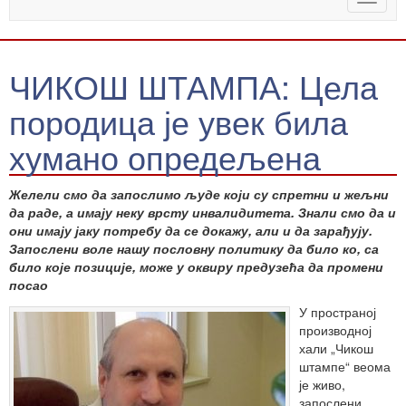
naviga
ЧИКОШ ШТАМПА: Цела
породица је увек била
хумано опредељена
Желели смо да запослимо људе који су спретни и жељни
да раде, а имају неку врсту инвалидитета. Знали смо да и
они имају јаку потребу да се докажу, али и да зарађују.
Запослени воле нашу пословну политику да било ко, са
било које позиције, може у оквиру предузећа да промени
посао
У пространој
производној
хали „Чикош
штампе“ веома
је живо,
запослени