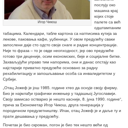
послују око
машина крај
којих стоје
палете са већ
Игор Чикош
одштампаним
табацима. Календари, табле картона са натписима кутија за
лекове, паковања кафе, уџбеници. У овом предузећу сваки
запослени даје сто одсто своје снаге и радне концентрације.
Није то фраза – то је овде неопходност, јер ово предузеће
готово три деценије, осим економских, бије и социјалне битке.
Захваљујући управо тим напорима, они и данас опстају као
најстарије приватно предузеће основано за радну
рехабилитацију и запошљавање особа са инвалидитетом у
Србији.
„Отац Јожеф је још 1985. године хтео да оснује своју фирму.
Био је најмлађи графички инжењер у тадашњој Југославији.
Своју замисао остварио је нешто касније, 8. јуна 1990. године“,
прича за Економетар Игор Чикош, друга генерација у
породичном предузетништву. Ипак, отац Јожеф је и даље ту и
прати дешавања у предузећу.
Почетак је био скроман, погон је био тек нешто већи од