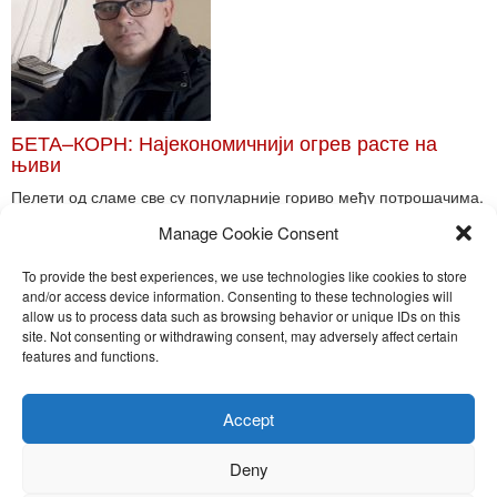
БЕТА–КОРН: Најекономичнији огрев расте на
њиви
Пелети од сламе све су популарније гориво међу потрошачима.
Главне препреке већoj производњи овог ог...
Manage Cookie Consent
Read More
To provide the best experiences, we use technologies like cookies to store
and/or access device information. Consenting to these technologies will
allow us to process data such as browsing behavior or unique IDs on this
site. Not consenting or withdrawing consent, may adversely affect certain
Toggle
features and functions.
naviga
Nira Press d.o.o.
Accept
Sadržaj ovog sajta je zakonom zaštićena intelektualna svojina
preduzeća NiraPress d.o.o. Svako neovlašćeno korišćenje,
Deny
kopiranje, objavljivanje celine ili delova bilo kog proizvoda NiraPress