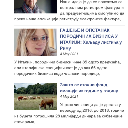
Наша идеја је да се повежемо са
централним регистром фактура и
да предузетницима омогућимо да
преко наше апликације региструју електронске фактуре,
ГАШЕЊЕ И ОПСТАНАК
ПОРОДИЧНИХ БИЗНИСА У
ИТАЛИЈИ: Хиљаду листића у
Риму
4 May 2021
У Италији, породични бизниси чине 85 одсто предузећа,
али италијанска специфичност је да чак 66 одсто
породичних бизниса воде чланови породице,
Зашто се сточни фонд
смањује из године у годину
4 May 2021
Упркос чињеници да је држава у
периоду од 2016. до 2018. године
из буџета потрошила 28 милијарди динара за субвенције
сточарима,