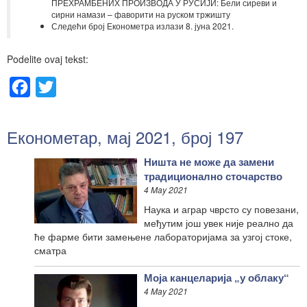
ПРЕХРАМБЕНИХ ПРОИЗВОДА У РУСИЈИ: Бели сиреви и
сирни намази – фаворити на руском тржишту
Следећи број Економетра излази 8. јуна 2021.
Podelite ovaj tekst:
Facebook
Twitter
Економетар, мај 2021, број 197
Ништа не може да замени
традиционално сточарство
4 May 2021
Наука и аграр чврсто су повезани,
међутим још увек није реално да
ће фарме бити замењене лабораторијама за узгој стоке,
сматра
Моја канцеларија „у облаку“
4 May 2021