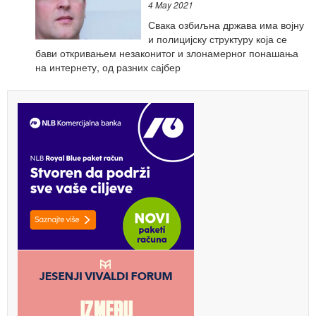
4 May 2021
Свака озбиљна држава има војну
и полицијску структуру која се
бави откривањем незаконитог и злонамерног понашања
на интернету, од разних сајбер