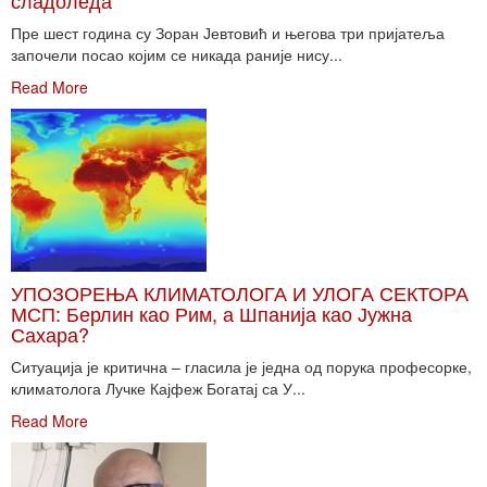
сладоледа
Пре шест година су Зоран Јевтовић и његова три пријатеља
започели посао којим се никада раније нису...
Read More
УПОЗОРЕЊА КЛИМАТОЛОГА И УЛОГА СЕКТОРА
МСП: Берлин као Рим, а Шпанија као Јужна
Сахара?
Ситуација је критична – гласила је једна од порука професорке,
климатолога Лучке Кајфеж Богатај са У...
Read More