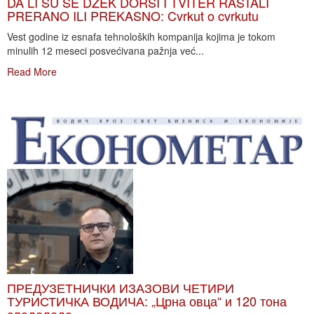
DA LI SU SE DŽEK DORSI I TVITER RASTALI
PRERANO ILI PREKASNO: Cvrkut o cvrkutu
Vest godine iz esnafa tehnoloških kompanija kojima je tokom
minulih 12 meseci posvećivana pažnja već...
Read More
ПРЕДУЗЕТНИЧКИ ИЗАЗОВИ ЧЕТИРИ
ТУРИСТИЧКА ВОДИЧА: „Црна овца“ и 120 тона