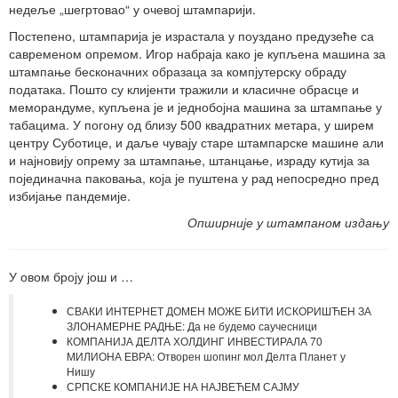
недеље „шегртовао“ у очевој штампарији.
Постепено, штампарија је израстала у поуздано предузеће са
савременом опремом. Игор набраја како је купљена машина за
штампање бесконачних образаца за компјутерску обраду
података. Пошто су клијенти тражили и класичне обрасце и
меморандуме, купљена је и једнобојна машина за штампање у
табацима. У погону од близу 500 квадратних метара, у ширем
центру Суботице, и даље чувају старе штампарске машине али
и најновију опрему за штампање, штанцање, израду кутија за
појединачна паковања, која је пуштена у рад непосредно пред
избијање пандемије.
Опширније у штампаном издању
У овом броју још и …
СВАКИ ИНТЕРНЕТ ДОМЕН МОЖЕ БИТИ ИСКОРИШЋЕН ЗА
ЗЛОНАМЕРНЕ РАДЊЕ: Да не будемо саучесници
КОМПАНИЈА ДЕЛТА ХОЛДИНГ ИНВЕСТИРАЛА 70
МИЛИОНА ЕВРА: Отворен шопинг мол Делта Планет у
Нишу
СРПСКЕ КОМПАНИЈЕ НА НАЈВЕЋЕМ САЈМУ