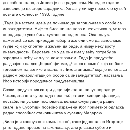
двособног стана, а Јожеф је све радио сам. Наредне године
запослио је шесторо сарадника. Узлазну линију пресекле су већ
познате околности 1993. године.
„Тада је настала идеја да почнемо да запошљавамо особе са
инвалидитетом. Није то било ништа ново и неочекивано, читава
породица је увек била хумано опредељена. Ова одлука
наметалa се као природан избор и желели смо да запослимо
људе који су спретни и жељни да раде, а имају неку врсту
инвалидности. Веровали смо да они имају већу потребу за
зарадом и већу жељу за доказивањем. Тада је предузеће
раздвојено на две „ћерке“ фирме, „Чикош промет“ која се бави
трговином на велико и мало, и „Чикош штампа“ која је почела са
радном рехабилитацијом особа са инвалидитетом“, наставља
Игор историју породичног предузетништва.
Сваки предузетник са три деценије стажа, попут породице
Чикош, зна шта су од тада прошли: ратови, хиперинфлација,
нестабилни услови пословања, велика флуктуација радне
снаге, а у Суботици посебно изражена због приметног одласка
радно способног становништва у суседну Мађарску.
„Било је и конфузно и комплексно“, каже једноставно Игор који
је те године провео на школовању, али је сваке суботе и