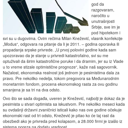
god da
razgovaram,
naročito u
unutrašnjosti
Srbije, sve im je
pod hipotekom i
svi su u dugovima. Ovim rečima Milan Knežević, vlasnik konfekcije
„Modus“, odgovara na pitanje da li je 2011. – godina oporavka ili
propadanja srpske privrede. „U prvoj polovini godine kada sam
upozoravao da je stanje u privredi katastrofalno, svi su me
optuživali da širim katastrofične poruke i da dramim, jer su iz Vlade
u to vreme stizale optimistične prognoze“, kaže naš sagovornik.
Nažalost, ekonomska realnost još jednom je pesimistima dala za
pravo. Pre nekoliko nedelja, tokom pregovora sa Međunarodnim
monetarnim fondom, procena ekonomskog rasta za ovu godinu
smanjena je sa tri na dva odsto.
Ovo što se sada događa, uveren je Knežević, najbolji je dokaz da je
pesimista u stvari optimista sa iskustvom. Pre nekoliko meseci kada
su ovdašnji državni zvaničnici isticali kako nas ove godine očekuje
ekonomski rast od tri odsto, Knežević je pitao ko će taj rast da
obezbedi ako je privreda pred kolapsom, a 28.000 firmi je izašlo iz
sistema poreza na dodatu vrednost.