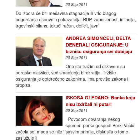
20 Sep 2011
Do izbora će biti mešavina stagnacije ili vrlo blagog
pogoršanja osnovnih pokazatelja: BDP, zaposlenost, inflacija,
trgovinski bilans, tekući račun, deficit, javni
ANDREA SIMONČELI, DELTA
ĐENERALI OSIGURANJE: U
biznisu osiguranja svi dobijaju
20 Sep 2011
Ono što tražim od države nisu
poreske olakšice, već smanjenje birokratije. Tržište
osiguranja je opterećeno zakonima, ima previše zakona i
propisa.
ISKOSA GLEDANO: Banka koju
nisu izdržali ni putari
20 Sep 2011
Povodom otvaranja nekog
spomen-parka gospođi Borki Vučić
začela se, mada se nije i sasvim primila, diskusija o tome
zaslužuje li