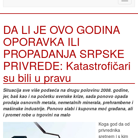
naviga
DA LI JE OVO GODINA
OPORAVKA ILI
PROPADANJA SRPSKE
PRIVREDE: Katastrofičari
su bili u pravu
Situacija sve više podseća na drugu polovinu 2008. godine,
jer, baš kao i na početku svetske krize, sada ponovo opada
prodaja osnovnih metala, nemetalnih minerala, prehrambene i
mašinske industrije. Ponovo slabi i kupovna moć građana, ali
i promet robe u trgovini na malo
Koga god da od
privrednika
sretnem i s kim