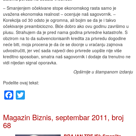
– Smanjenjem očekivane stope ekonomskog rasta samo je
uvažena ekonomska realnost – ocenjuje naš sagovornik. –
Korekcija od 30 odsto je ogromna, ali bojim se da je i takvo
očekivanje preambiciozno. Biće dobro ako ovu godinu završimo u
plusu. Strahujem da je pred nama godina privredne katastrofe. S
obzirom na to da subvencionisanih kredita za privredu dogodine
neće biti, moja procena je da će se docnje u vraćanju zajmova
udvostručiti, jer već sada najveći deo privrede uopšte nije više
kreditno sposoban, smatra naš sagovornik i dodaje da trenutno ne
vidi nijedan signal oporavka.
Opširnije u štampanom izdanju
Podelite ovaj tekst:
Facebook
Twitter
Magazin Biznis, septembar 2011, broj
68
BRAJAN TREJSI: Smanjite