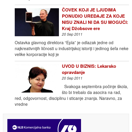
ČOVEK KOJI JE LJUDIMA
PONUDIO UREĐAJE ZA KOJE
NISU ZNALI NI DA SU MOGUĆI:
Kraj Džobsove ere
20 Sep 2011
Ostavka glavnog direktora “Epla” je odlazak jedne od
najkreativnijih ličnosti u industrijskoj istoriji i jedinog šefa neke
velike korporacije koji je
UVOD U BIZNIS: Lekarsko
opravdanje
20 Sep 2011
Svakoga septembra počinje škola,
što bi trebalo da asocira na rad,
red, odgovornost, disciplinu i sticanje znanja. Naravno, za
vredne