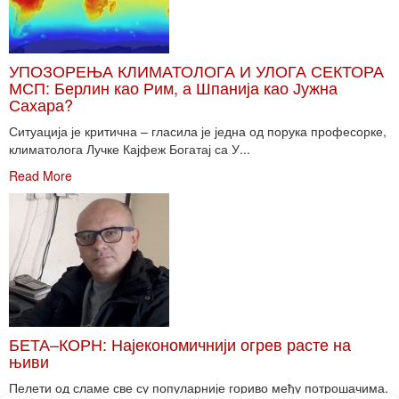
УПОЗОРЕЊА КЛИМАТОЛОГА И УЛОГА СЕКТОРА
МСП: Берлин као Рим, а Шпанија као Јужна
Сахара?
Ситуација је критична – гласила је једна од порука професорке,
климатолога Лучке Кајфеж Богатај са У...
Read More
БЕТА–КОРН: Најекономичнији огрев расте на
њиви
Пелети од сламе све су популарније гориво међу потрошачима.