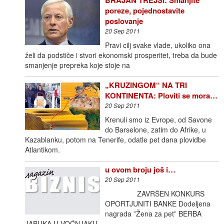
poreze, pojednostavite
poslovanje
20 Sep 2011
Pravi cilj svake vlade, ukoliko ona
želi da podstiče i stvori ekonomski prosperitet, treba da bude
smanjenje prepreka koje stoje na
„KRUZINGOM“ NA TRI
KONTINENTA: Ploviti se mora…
20 Sep 2011
Krenuli smo iz Evrope, od Savone
do Barselone, zatim do Afrike, u
Kazablanku, potom na Tenerife, odatle pet dana plovidbe
Atlantikom.
u ovom broju još i…
20 Sep 2011
ZAVRŠEN KONKURS
OPORTJUNITI BANKE Dodeljena
nagrada ”Žena za pet” BERBA
JABUKA U VOĆNJAKU