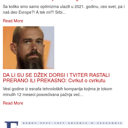
Sa koliko smo samo optimizma ulazili u 2021. godinu, ceo svet, pa i
naš deo Evrope?! A tek mi?! Srbi...
Read More
DA LI SU SE DŽEK DORSI I TVITER RASTALI
PRERANO ILI PREKASNO: Cvrkut o cvrkutu
Vest godine iz esnafa tehnoloških kompanija kojima je tokom
minulih 12 meseci posvećivana pažnja već...
Read More