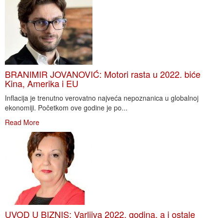
BRANIMIR JOVANOVIĆ: Motori rasta u 2022. biće
Kina, Amerika i EU
Inflacija je trenutno verovatno najveća nepoznanica u globalnoj
ekonomiji. Početkom ove godine je po...
Read More
UVOD U BIZNIS: Varljiva 2022. godina, a i ostale