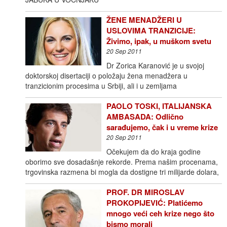
ŽENE MENADŽERI U
USLOVIMA TRANZICIJE:
Živimo, ipak, u muškom svetu
20 Sep 2011
Dr Zorica Karanović je u svojoj
doktorskoj disertaciji o položaju žena menadžera u
tranzicionim procesima u Srbiji, ali i u zemljama
PAOLO TOSKI, ITALIJANSKA
AMBASADA: Odlično
sarađujemo, čak i u vreme krize
20 Sep 2011
Očekujem da do kraja godine
oborimo sve dosadašnje rekorde. Prema našim procenama,
trgovinska razmena bi mogla da dostigne tri milijarde dolara,
PROF. DR MIROSLAV
PROKOPIJEVIĆ: Platićemo
mnogo veći ceh krize nego što
bismo morali