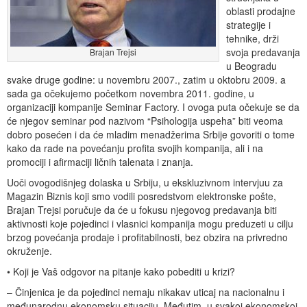
oblasti prodajne
strategije i
tehnike, drži
svoja predavanja
Brajan Trejsi
u Beogradu
svake druge godine: u novembru 2007., zatim u oktobru 2009. a
sada ga očekujemo početkom novembra 2011. godine, u
organizaciji kompanije Seminar Factory. I ovoga puta očekuje se da
će njegov seminar pod nazivom “Psihologija uspeha” biti veoma
dobro posećen i da će mladim menadžerima Srbije govoriti o tome
kako da rade na povećanju profita svojih kompanija, ali i na
promociji i afirmaciji ličnih talenata i znanja.
Uoči ovogodišnjeg dolaska u Srbiju, u ekskluzivnom intervjuu za
Magazin Biznis koji smo vodili posredstvom elektronske pošte,
Brajan Trejsi poručuje da će u fokusu njegovog predavanja biti
aktivnosti koje pojedinci i vlasnici kompanija mogu preduzeti u cilju
brzog povećanja prodaje i profitabilnosti, bez obzira na privredno
okruženje.
• Koji je Vaš odgovor na pitanje kako pobediti u krizi?
– Činjenica je da pojedinci nemaju nikakav uticaj na nacionalnu i
međunarodnu ekonomsku situaciju. Međutim, u svakoj ekonomskoj