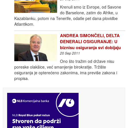
Krenuli smo iz Evrope, od Savone
do Barselone, zatim do Afrike, u
Kazablanku, potom na Tenerife, odatle pet dana plovidbe
Atlantikom.
ANDREA SIMONČELI, DELTA
ĐENERALI OSIGURANJE: U
biznisu osiguranja svi dobijaju
20 Sep 2011
Ono što tražim od države nisu
poreske olakšice, već smanjenje birokratije. Tržište
osiguranja je opterećeno zakonima, ima previše zakona i
propisa.