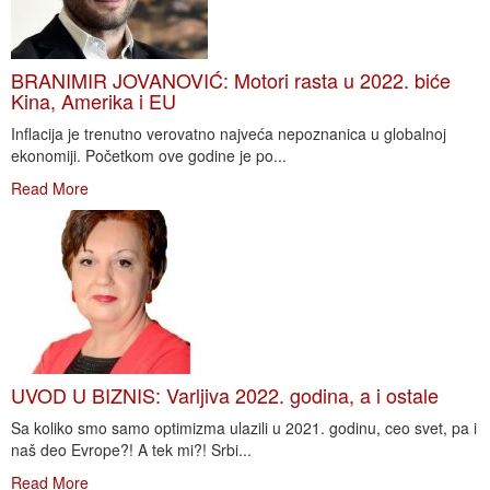
BRANIMIR JOVANOVIĆ: Motori rasta u 2022. biće
Kina, Amerika i EU
Inflacija je trenutno verovatno najveća nepoznanica u globalnoj
ekonomiji. Početkom ove godine je po...
Read More
UVOD U BIZNIS: Varljiva 2022. godina, a i ostale
Sa koliko smo samo optimizma ulazili u 2021. godinu, ceo svet, pa i
naš deo Evrope?! A tek mi?! Srbi...
Read More