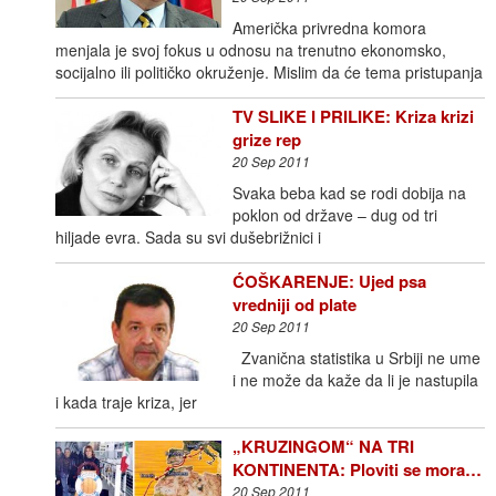
Američka privredna komora
menjala je svoj fokus u odnosu na trenutno ekonomsko,
socijalno ili političko okruženje. Mislim da će tema pristupanja
TV SLIKE I PRILIKE: Kriza krizi
grize rep
20 Sep 2011
Svaka beba kad se rodi dobija na
poklon od države – dug od tri
hiljade evra. Sada su svi dušebrižnici i
ĆOŠKARENJE: Ujed psa
vredniji od plate
20 Sep 2011
Zvanična statistika u Srbiji ne ume
i ne može da kaže da li je nastupila
i kada traje kriza, jer
„KRUZINGOM“ NA TRI
KONTINENTA: Ploviti se mora…
20 Sep 2011