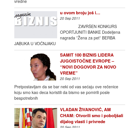
vredne
u ovom broju još i…
20 Sep 2011
ZAVRŠEN KONKURS
OPORTJUNITI BANKE Dodeljena
nagrada ”Žena za pet” BERBA
JABUKA U VOĆNJAKU
SAMIT 100 BIZNIS LIDERA
JUGOISTOČNE EVROPE –
“NOVI DOGOVOR ZA NOVO
VREME”
20 Sep 2011
Pretpostavljam da se bar neki od vas sećaju ove rečenice
koju smo kao deca koristili da bismo se pomirili posle
bespotrebnih
VLADAN ŽIVANOVIĆ, AM
CHAM: Otvorili smo i poboljšali
dijalog vlasti i privrede
20 Sep 2011