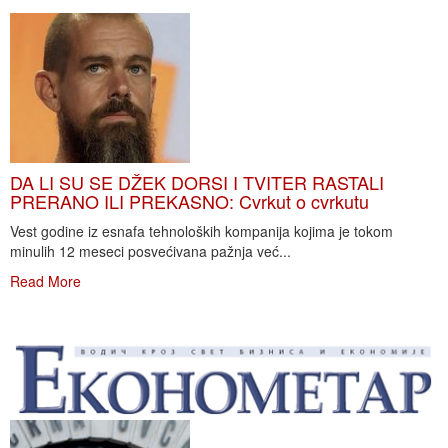
DA LI SU SE DŽEK DORSI I TVITER RASTALI
PRERANO ILI PREKASNO: Cvrkut o cvrkutu
Vest godine iz esnafa tehnoloških kompanija kojima je tokom
minulih 12 meseci posvećivana pažnja već...
Read More