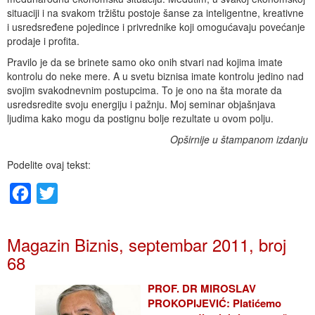
situaciji i na svakom tržištu postoje šanse za inteligentne, kreativne
i usredsređene pojedince i privrednike koji omogućavaju povećanje
prodaje i profita.
Pravilo je da se brinete samo oko onih stvari nad kojima imate
kontrolu do neke mere. A u svetu biznisa imate kontrolu jedino nad
svojim svakodnevnim postupcima. To je ono na šta morate da
usredsredite svoju energiju i pažnju. Moj seminar objašnjava
ljudima kako mogu da postignu bolje rezultate u ovom polju.
Opširnije u štampanom izdanju
Podelite ovaj tekst:
Facebook
Twitter
Magazin Biznis, septembar 2011, broj
68
PROF. DR MIROSLAV
PROKOPIJEVIĆ: Platićemo