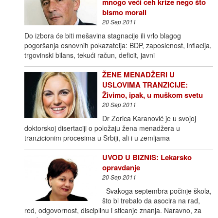
mnogo veći ceh krize nego što
bismo morali
20 Sep 2011
Do izbora će biti mešavina stagnacije ili vrlo blagog
pogoršanja osnovnih pokazatelja: BDP, zaposlenost, inflacija,
trgovinski bilans, tekući račun, deficit, javni
ŽENE MENADŽERI U
USLOVIMA TRANZICIJE:
Živimo, ipak, u muškom svetu
20 Sep 2011
Dr Zorica Karanović je u svojoj
doktorskoj disertaciji o položaju žena menadžera u
tranzicionim procesima u Srbiji, ali i u zemljama
UVOD U BIZNIS: Lekarsko
opravdanje
20 Sep 2011
Svakoga septembra počinje škola,
što bi trebalo da asocira na rad,
red, odgovornost, disciplinu i sticanje znanja. Naravno, za