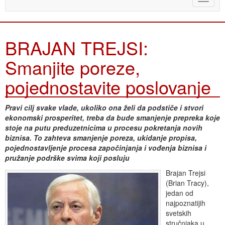
naviga
BRAJAN TREJSI:
Smanjite poreze,
pojednostavite poslovanje
Pravi cilj svake vlade, ukoliko ona želi da podstiče i stvori
ekonomski prosperitet, treba da bude smanjenje prepreka koje
stoje na putu preduzetnicima u procesu pokretanja novih
biznisa. To zahteva smanjenje poreza, ukidanje propisa,
pojednostavljenje procesa započinjanja i vođenja biznisa i
pružanje podrške svima koji posluju
Brajan Trejsi
(Brian Tracy),
jedan od
najpoznatijih
svetskih
stručnjaka u