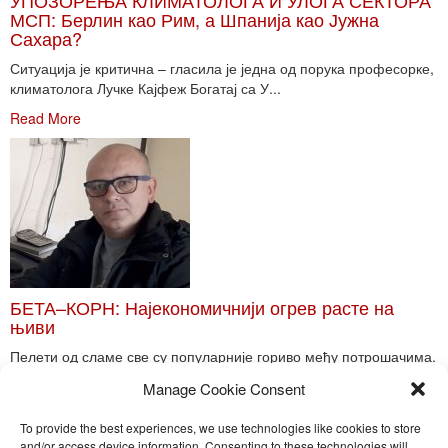
УПОЗОРЕЊА КЛИМАТОЛОГА И УЛОГА СЕКТОРА
МСП: Берлин као Рим, а Шпанија као Јужна
Сахара?
Ситуација је критична – гласила је једна од порука професорке,
климатолога Лучке Кајфеж Богатај са У...
Read More
БЕТА–КОРН: Најекономичнији огрев расте на
њиви
Пелети од сламе све су популарније гориво међу потрошачима.
Главне препреке већoj производњи овог ог...
Manage Cookie Consent
Read More
To provide the best experiences, we use technologies like cookies to store
and/or access device information. Consenting to these technologies will