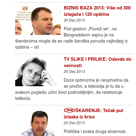
BIZNIS BAZA 2013: Više od 300
izlagača i 120 opština
20 Dec 2013
Pod geslom „Poveži se“, na
Beogradskom sajmu je na
štandovima mogla da se nađe šarolika ponuda najboljeg iz
opština – od
TV SLIKE I PRILIKE: Odavde do
večnosti
20 Dec 2013
Doza optimizma je neophodna da
se preživi, a televizija je tu da u
svakom pogledu učini život podnošljivijim, da relativizuje
teškoće,
ĆOŠKARENJE: Težak put
izlaska iz krize
20 Dec 2013
Politička i svaka druga stvarnost,