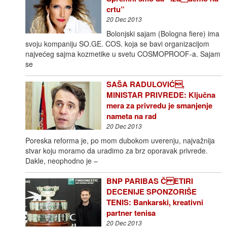
crtu”
20 Dec 2013
Bolonjski sajam (Bologna fiere) ima
svoju kompaniju SO.GE. COS. koja se bavi organizacijom
najvećeg sajma kozmetike u svetu COSMOPROOF-a. Sajam
se
SAŠA RADULOVIĆ,
MINISTAR PRIVREDE: Ključna
mera za privredu je smanjenje
nameta na rad
20 Dec 2013
Poreska reforma je, po mom dubokom uverenju, najvažnija
stvar koju moramo da uradimo za brz oporavak privrede.
Dakle, neophodno je –
BNP PARIBAS Č ETIRI
DECENIJE SPONZORIŠE
TENIS: Bankarski, kreativni
partner tenisa
20 Dec 2013