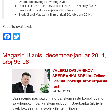
između poslovnog i privatnog života
PITER F. DRAKER: DRAKER IZ DANA U DAN (10): Šta je
neophodno za donošenje dobrih odluka
Sledeći broj Magazina Biznis izlazi 20. februara 2014.
Podelite ovaj tekst:
Facebook
Twitter
Magazin Biznis, decembar-januar 2014,
broj 95-96
VALERIJ OVSJANIKOV,
SBERBANKA SRBIJA: Želimo
lidersku poziciju, kroz organski
rast
20 Dec 2013
Baziraćemo naš razvoj na organskom rastu kombinovanom
sa vrhunskom bankarskom uslugom. Sberbanka Srbije je
uvek fokusirana na svoje klijente i njihove