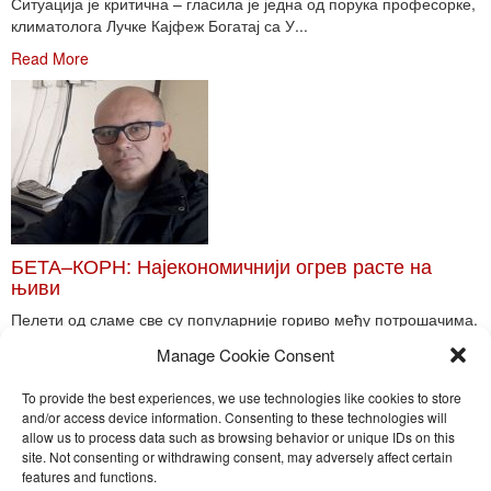
Ситуација је критична – гласила је једна од порука професорке,
климатолога Лучке Кајфеж Богатај са У...
Read More
БЕТА–КОРН: Најекономичнији огрев расте на
њиви
Пелети од сламе све су популарније гориво међу потрошачима.
Главне препреке већoj производњи овог ог...
Manage Cookie Consent
Read More
To provide the best experiences, we use technologies like cookies to store
and/or access device information. Consenting to these technologies will
allow us to process data such as browsing behavior or unique IDs on this
site. Not consenting or withdrawing consent, may adversely affect certain
Toggle
features and functions.
naviga