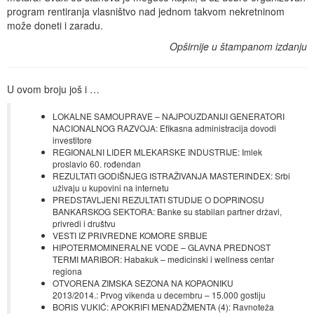
program rentiranja vlasništvo nad jednom takvom nekretninom
može doneti i zaradu.
Opširnije u štampanom izdanju
U ovom broju još i …
LOKALNE SAMOUPRAVE – NAJPOUZDANIJI GENERATORI
NACIONALNOG RAZVOJA: Efikasna administracija dovodi
investitore
REGIONALNI LIDER MLEKARSKE INDUSTRIJE: Imlek
proslavio 60. rođendan
REZULTATI GODIŠNJEG ISTRAŽIVANJA MASTERINDEX: Srbi
uživaju u kupovini na internetu
PREDSTAVLJENI REZULTATI STUDIJE O DOPRINOSU
BANKARSKOG SEKTORA: Banke su stabilan partner državi,
privredi i društvu
VESTI IZ PRIVREDNE KOMORE SRBIJE
HIPOTERMOMINERALNE VODE – GLAVNA PREDNOST
TERMI MARIBOR: Habakuk – medicinski i wellness centar
regiona
OTVORENA ZIMSKA SEZONA NA KOPAONIKU
2013/2014.: Prvog vikenda u decembru – 15.000 gostiju
BORIS VUKIĆ: APOKRIFI MENADŽMENTA (4): Ravnoteža