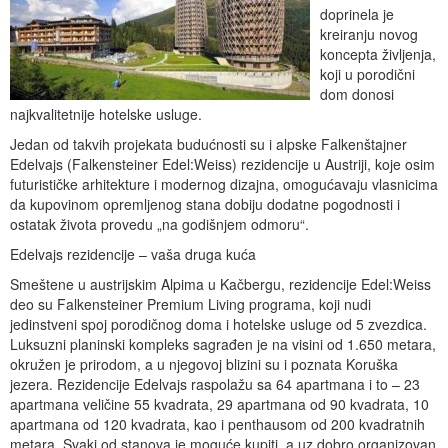
doprinela je
kreiranju novog
koncepta življenja,
koji u porodični
dom donosi
najkvalitetnije hotelske usluge.
Jedan od takvih projekata budućnosti su i alpske Falkenštajner
Edelvajs (Falkensteiner Edel:Weiss) rezidencije u Austriji, koje osim
futurističke arhitekture i modernog dizajna, omogućavaju vlasnicima
da kupovinom opremljenog stana dobiju dodatne pogodnosti i
ostatak života provedu „na godišnjem odmoru“.
Edelvajs rezidencije – vaša druga kuća
Smeštene u austrijskim Alpima u Kačbergu, rezidencije Edel:Weiss
deo su Falkensteiner Premium Living programa, koji nudi
jedinstveni spoj porodičnog doma i hotelske usluge od 5 zvezdica.
Luksuzni planinski kompleks sagrađen je na visini od 1.650 metara,
okružen je prirodom, a u njegovoj blizini su i poznata Koruška
jezera. Rezidencije Edelvajs raspolažu sa 64 apartmana i to – 23
apartmana veličine 55 kvadrata, 29 apartmana od 90 kvadrata, 10
apartmana od 120 kvadrata, kao i penthausom od 200 kvadratnih
metara. Svaki od stanova je moguće kupiti, a uz dobro organizovan