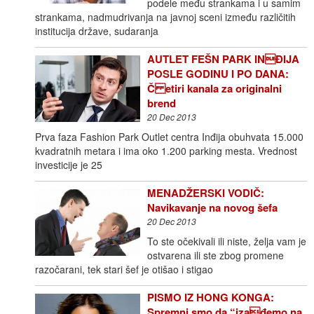
podele među strankama i u samim
strankama, nadmudrivanja na javnoj sceni između različitih
institucija države, sudaranja
AUTLET FEŠN PARK INĐIJA
POSLE GODINU I PO DANA:
Č etiri kanala za originalni
brend
20 Dec 2013
Prva faza Fashion Park Outlet centra Inđija obuhvata 15.000
kvadratnih metara i ima oko 1.200 parking mesta. Vrednost
investicije je 25
MENADŽERSKI VODIČ:
Navikavanje na novog šefa
20 Dec 2013
To ste očekivali ili niste, želja vam je
ostvarena ili ste zbog promene
razočarani, tek stari šef je otišao i stigao
PISMO IZ HONG KONGA:
Spremni smo da “izađemo na