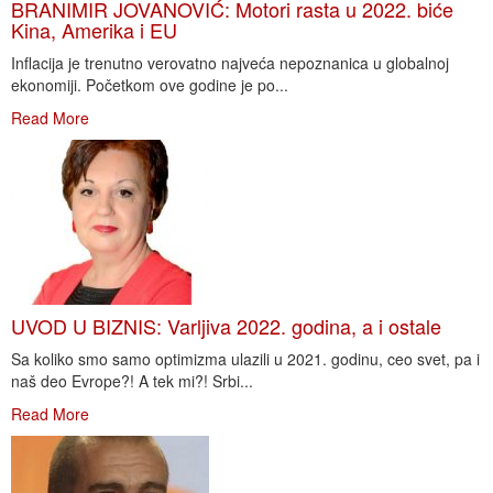
BRANIMIR JOVANOVIĆ: Motori rasta u 2022. biće
Kina, Amerika i EU
Inflacija je trenutno verovatno najveća nepoznanica u globalnoj
ekonomiji. Početkom ove godine je po...
Read More
UVOD U BIZNIS: Varljiva 2022. godina, a i ostale
Sa koliko smo samo optimizma ulazili u 2021. godinu, ceo svet, pa i
naš deo Evrope?! A tek mi?! Srbi...
Read More