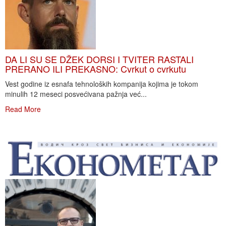
DA LI SU SE DŽEK DORSI I TVITER RASTALI
PRERANO ILI PREKASNO: Cvrkut o cvrkutu
Vest godine iz esnafa tehnoloških kompanija kojima je tokom
minulih 12 meseci posvećivana pažnja već...
Read More