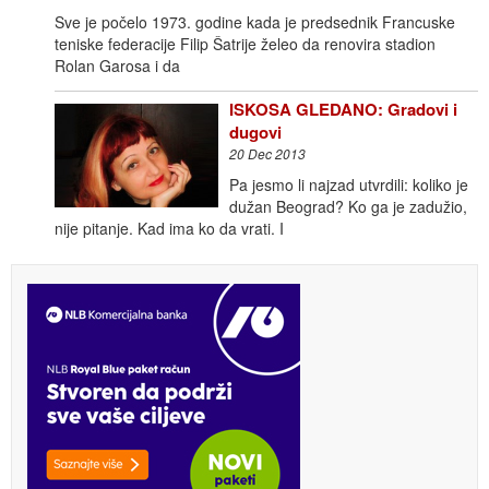
Sve je počelo 1973. godine kada je predsednik Francuske
teniske federacije Filip Šatrije želeo da renovira stadion
Rolan Garosa i da
ISKOSA GLEDANO: Gradovi i
dugovi
20 Dec 2013
Pa jesmo li najzad utvrdili: koliko je
dužan Beograd? Ko ga je zadužio,
nije pitanje. Kad ima ko da vrati. I