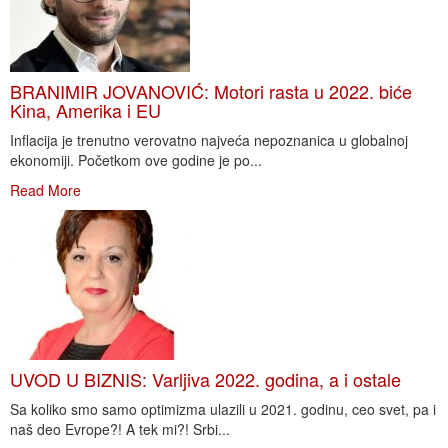
BRANIMIR JOVANOVIĆ: Motori rasta u 2022. biće
Kina, Amerika i EU
Inflacija je trenutno verovatno najveća nepoznanica u globalnoj
ekonomiji. Početkom ove godine je po...
Read More
UVOD U BIZNIS: Varljiva 2022. godina, a i ostale
Sa koliko smo samo optimizma ulazili u 2021. godinu, ceo svet, pa i
naš deo Evrope?! A tek mi?! Srbi...