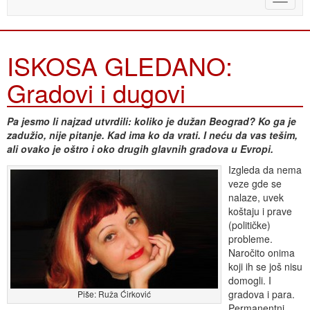
naviga
ISKOSA GLEDANO:
Gradovi i dugovi
Pa jesmo li najzad utvrdili: koliko je dužan Beograd? Ko ga je
zadužio, nije pitanje. Kad ima ko da vrati. I neću da vas tešim,
ali ovako je oštro i oko drugih glavnih gradova u Evropi.
Izgleda da nema
veze gde se
nalaze, uvek
koštaju i prave
(političke)
probleme.
Naročito onima
koji ih se još nisu
domogli. I
gradova i para.
Piše: Ruža Ćirković
Permanentni