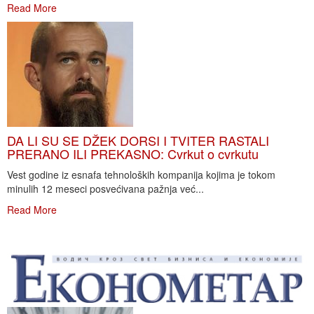
Read More
DA LI SU SE DŽEK DORSI I TVITER RASTALI
PRERANO ILI PREKASNO: Cvrkut o cvrkutu
Vest godine iz esnafa tehnoloških kompanija kojima je tokom
minulih 12 meseci posvećivana pažnja već...
Read More