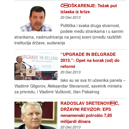
ĆOŠKARENJE: Težak put
izlaska iz krize
20 Dec 2013
Politička i svaka druga stvarnost,
podele među strankama i u samim
strankama, nadmudrivanja na javnoj sceni između različitih
institucija države, sudaranja
“UPGRADE IN BELGRADE
2013.”: Opet na korak (od) do
reformi
20 Dec 2013
Iako su se sva tri učesnika panela –
Vladimir Gligorov, Aleksandar Stevanović, savetnik ministra
za privredu, i Vladimir Vučković, član Fiskalnog
RADOSLAV SRETENOVIĆ,
DRŽAVNI REVIZOR: EPS
nenamenski potrošio 7,85
milijardi dinara
20 Dec 2013