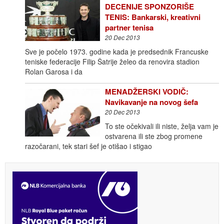
DECENIJE SPONZORIŠE
TENIS: Bankarski, kreativni
partner tenisa
20 Dec 2013
Sve je počelo 1973. godine kada je predsednik Francuske
teniske federacije Filip Šatrije želeo da renovira stadion
Rolan Garosa i da
MENADŽERSKI VODIČ:
Navikavanje na novog šefa
20 Dec 2013
To ste očekivali ili niste, želja vam je
ostvarena ili ste zbog promene
razočarani, tek stari šef je otišao i stigao