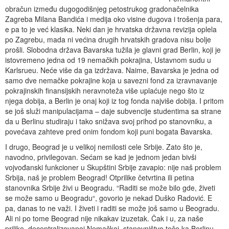
obračun između dugogodišnjeg petostrukog gradonačelnika
Zagreba Milana Bandića i medija oko visine dugova i trošenja para,
e pa to je već klasika. Neki dan je hrvatska državna revizija oplela
po Zagrebu, mada ni većina drugih hrvatskih gradova nisu bolje
prošli. Slobodna država Bavarska tužila je glavni grad Berlin, koji je
istovremeno jedna od 19 nemačkih pokrajina, Ustavnom sudu u
Karlsrueu. Neće više da ga izdržava. Naime, Bavarska je jedna od
samo dve nemačke pokrajine koja u savezni fond za izravnavanje
pokrajinskih finansijskih neravnoteža više uplaćuje nego što iz
njega dobija, a Berlin je onaj koji iz tog fonda najviše dobija. I pritom
se još služi manipulacijama – daje subvencije studentima sa strane
da u Berlinu studiraju i tako snižava svoj prihod po stanovniku, a
povećava zahteve pred onim fondom koji puni bogata Bavarska.
I drugo, Beograd je u velikoj nemilosti cele Srbije. Zato što je,
navodno, privilegovan. Sećam se kad je jednom jedan bivši
vojvođanski funkcioner u Skupštini Srbije zavapio: nije naš problem
Srbija, naš je problem Beograd! Otprilike četvrtina ili petina
stanovnika Srbije živi u Beogradu. “Raditi se može bilo gde, živeti
se može samo u Beogradu“, govorio je nekad Duško Radović. E
pa, danas to ne važi. I živeti i raditi se može još samo u Beogradu.
Ali ni po tome Beograd nije nikakav izuzetak. Čak i u, za naše
prilike, decentralizovanoj Nemačkoj, stanovništvo teče ka Berlinu.