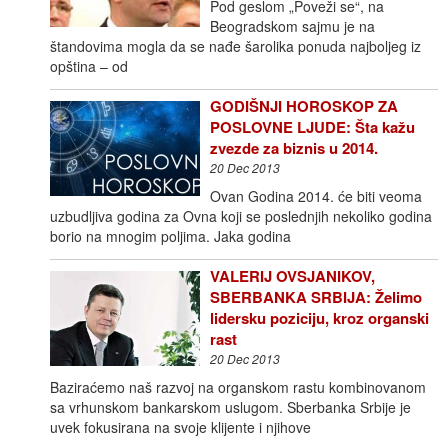
Pod geslom „Poveži se“, na
Beogradskom sajmu je na
štandovima mogla da se nađe šarolika ponuda najboljeg iz
opština – od
GODIŠNJI HOROSKOP ZA
POSLOVNE LJUDE: Šta kažu
zvezde za biznis u 2014.
20 Dec 2013
Ovan Godina 2014. će biti veoma
uzbudljiva godina za Ovna koji se poslednjih nekoliko godina
borio na mnogim poljima. Jaka godina
VALERIJ OVSJANIKOV,
SBERBANKA SRBIJA: Želimo
lidersku poziciju, kroz organski
rast
20 Dec 2013
Baziraćemo naš razvoj na organskom rastu kombinovanom
sa vrhunskom bankarskom uslugom. Sberbanka Srbije je
uvek fokusirana na svoje klijente i njihove