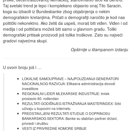
Taj svetski trend je lepo i kompleksno objasnio onaj Tilo Saracin,
koga su izbacili iz Bundesbanke zbog objašnjenja o nekim
demografskim kretanjima. Pričati o demografiji naročito je kod nas
politički nekorektno. Ako želiš da uspeš, moraš biti viđen. Viđen i od
medija i od političara možeš biti samo u glavnom gradu. Toliki
demografski pritisak proizvodi još tolike troškove. Zato su najveći
gradovi najvećma skupi.
Opširnije u štampanom izdanju
U ovom broju još i …
LOKALNE SAMOUPRAVE – NAJPOUZDANIJI GENERATORI
NACIONALNOG RAZVOJA: Efikasna administracija dovodi
investitore
REGIONALNI LIDER MLEKARSKE INDUSTRIJE: Imlek
proslavio 60. rođendan
REZULTATI GODIŠNJEG ISTRAŽIVANJA MASTERINDEX: Srbi
uživaju u kupovini na internetu
PREDSTAVLJENI REZULTATI STUDIJE O DOPRINOSU
BANKARSKOG SEKTORA: Banke su stabilan partner državi,
privredi i društvu
VESTI IZ PRIVREDNE KOMORE SRBIJE