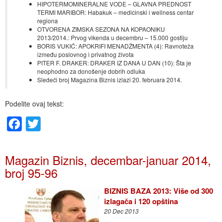
HIPOTERMOMINERALNE VODE – GLAVNA PREDNOST
TERMI MARIBOR: Habakuk – medicinski i wellness centar
regiona
OTVORENA ZIMSKA SEZONA NA KOPAONIKU
2013/2014.: Prvog vikenda u decembru – 15.000 gostiju
BORIS VUKIĆ: APOKRIFI MENADŽMENTA (4): Ravnoteža
između poslovnog i privatnog života
PITER F. DRAKER: DRAKER IZ DANA U DAN (10): Šta je
neophodno za donošenje dobrih odluka
Sledeći broj Magazina Biznis izlazi 20. februara 2014.
Podelite ovaj tekst:
Facebook
Twitter
Magazin Biznis, decembar-januar 2014,
broj 95-96
BIZNIS BAZA 2013: Više od 300
izlagača i 120 opština
20 Dec 2013