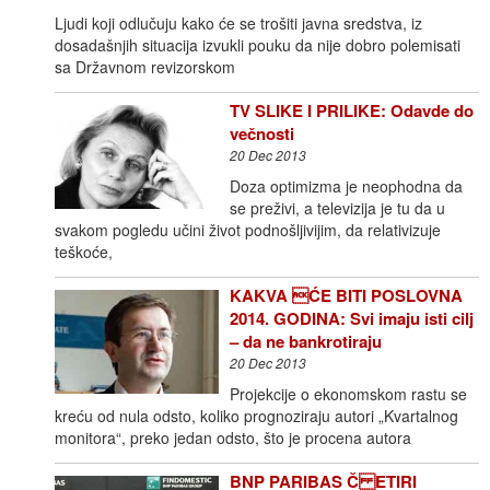
Ljudi koji odlučuju kako će se trošiti javna sredstva, iz
dosadašnjih situacija izvukli pouku da nije dobro polemisati
sa Državnom revizorskom
TV SLIKE I PRILIKE: Odavde do
večnosti
20 Dec 2013
Doza optimizma je neophodna da
se preživi, a televizija je tu da u
svakom pogledu učini život podnošljivijim, da relativizuje
teškoće,
KAKVA ĆE BITI POSLOVNA
2014. GODINA: Svi imaju isti cilj
– da ne bankrotiraju
20 Dec 2013
Projekcije o ekonomskom rastu se
kreću od nula odsto, koliko prognoziraju autori „Kvartalnog
monitora“, preko jedan odsto, što je procena autora
BNP PARIBAS Č ETIRI