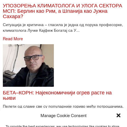
УПОЗОРЕЊА КЛИМАТОЛОГА И УЛОГА СЕКТОРА
МСП: Берлин као Рим, а Шпанија као Јужна
Сахара?
Ситуација је критична – гласила је једна од порука професорке,
климатолога Лучке Кајфеж Богатај са У...
Read More
БЕТА–КОРН: Најекономичнији огрев расте на
њиви
Пелети од сламе све су популарније гориво међу потрошачима.
Главне препреке већoj производњи овог ог...
Manage Cookie Consent
Read More
To provide the best experiences, we use technologies like cookies to store