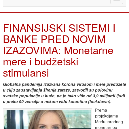
naviga
FINANSIJSKI SISTEMI I
BANKE PRED NOVIM
IZAZOVIMA: Monetarne
mere i budžetski
stimulansi
Globalna pandemija izazvana korona virusom i mere preduzete
u cilju zaustavljanja širenja zaraze, zatvorili su polovinu
svetske populacije u kuće, pa je tako više od 3,9 milijardi ljudi
u preko 90 zemalja u nekom vidu karantina (lockdown).
Prema
projekcijama
Međunarodnog
monetarnog