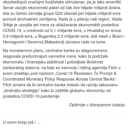
obezbeđujući značajne budžetske stimulanse, pa je tako američki
Senat usvojio ekonomski paket od čak dve hiljade milijardi dolara,
dok su čelnici zemalja grupe G20 obećali pet hiljada milijardi evra
pomoći siromašnim zemljama. Kada je u pitanju naš region, Vlada
Srbije je usvojila set mera za ublažavanje ekonomskih posledica
COVID-19, u vrednosti od 5,1 milijarde evra, u Hrvatskoj on iznosi
3,9 milijardi evra, u Bugarskoj 2,3 milijarde evra, dok vlasti u Bosni i
Hercegovini i Severnoj Makedoniji ubrzano rade na tome.
Na monetarnom planu, centralne banke su blagovremeno
reagovale preduzimajući vanredne mere, kako bi podržale
ekonomsku i finansijsku stabilnost i poboljšale likvidnost
bankarskog sistema, na koje se osvrnula i rejting agencija Fitch u
svom izveštaju pod nazivom „Covid-19 Recession To Prompt A
Coordinated Monetary Policy Response Across Central Banks“.
Fitch smatra da bi centralne banke trebalo da razviju takozvanu
„dvokraku strategiju” kako bi zaštitile globalnu ekonomiju od
posledica COVID-19 pandemije.
Opširnije u štampanom izdanju
U ovom broju još i …