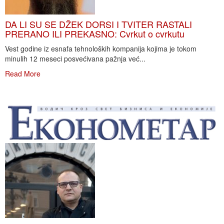
DA LI SU SE DŽEK DORSI I TVITER RASTALI
PRERANO ILI PREKASNO: Cvrkut o cvrkutu
Vest godine iz esnafa tehnoloških kompanija kojima je tokom
minulih 12 meseci posvećivana pažnja već...
Read More