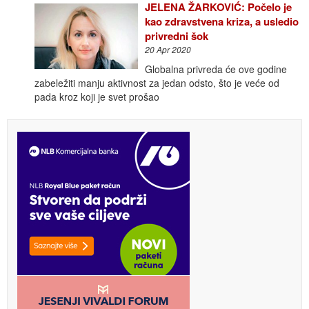
JELENA ŽARKOVIĆ: Počelo je
kao zdravstvena kriza, a usledio
privredni šok
20 Apr 2020
Globalna privreda će ove godine
zabeležiti manju aktivnost za jedan odsto, što je veće od
pada kroz koji je svet prošao