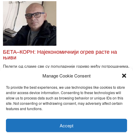
БЕТА–КОРН: Најекономичнији огрев расте на
њиви
Пелети од сламе све су популарније гориво међу потрошачима.
Главне препреке већoj производњи овог ог...
Manage Cookie Consent
Read More
To provide the best experiences, we use technologies like cookies to store
and/or access device information. Consenting to these technologies will
allow us to process data such as browsing behavior or unique IDs on this
site. Not consenting or withdrawing consent, may adversely affect certain
Toggle
features and functions.
naviga
Nira Press d.o.o.
Accept
Sadržaj ovog sajta je zakonom zaštićena intelektualna svojina