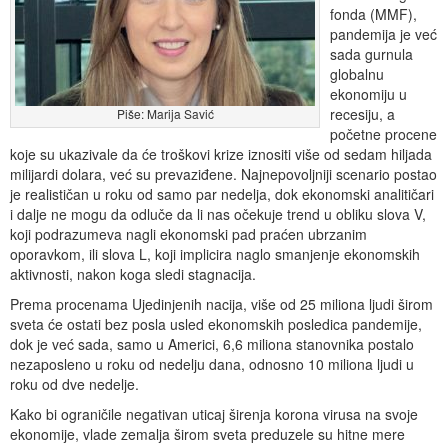
fonda (MMF),
pandemija je već
sada gurnula
globalnu
ekonomiju u
recesiju, a
Piše: Marija Savić
početne procene
koje su ukazivale da će troškovi krize iznositi više od sedam hiljada
milijardi dolara, već su prevaziđene. Najnepovoljniji scenario postao
je realističan u roku od samo par nedelja, dok ekonomski analitičari
i dalje ne mogu da odluče da li nas očekuje trend u obliku slova V,
koji podrazumeva nagli ekonomski pad praćen ubrzanim
oporavkom, ili slova L, koji implicira naglo smanjenje ekonomskih
aktivnosti, nakon koga sledi stagnacija.
Prema procenama Ujedinjenih nacija, više od 25 miliona ljudi širom
sveta će ostati bez posla usled ekonomskih posledica pandemije,
dok je već sada, samo u Americi, 6,6 miliona stanovnika postalo
nezaposleno u roku od nedelju dana, odnosno 10 miliona ljudi u
roku od dve nedelje.
Kako bi ograničile negativan uticaj širenja korona virusa na svoje
ekonomije, vlade zemalja širom sveta preduzele su hitne mere