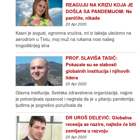
REAGUJU NA KRIZU KOJA JE
DOŠLA SA PANDEMIJOM: Ne
paničite, nikada
20 Apr 2020
Kasni je avgust, ogromna vrućina, mi iz taksija ulećemo na
aerodrom u Tivtu, moj muž na rukama nosi našeg
trogodišnjeg sina
PROF. SLAVIŠA TASIĆ:
Pokazale su se slabosti
globalnih institucija i njihovih
lidera
20 Apr 2020
Glavna institucija, Svetska zdravstvena organizacija, najpre
je potcenjivala opasnost i negirala da je u pitanju pandemija;
ljudima je pogrešno poručivala da
DR UROŠ DELEVIĆ: Globalna
recesija se nazire, najteže će biti
zemljama u razvoju
20 Apr 2020