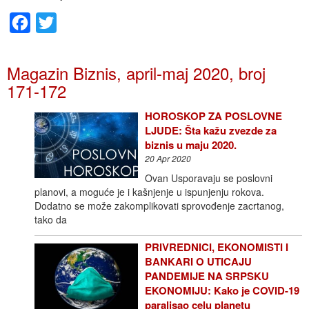
Facebook
Twitter
Magazin Biznis, april-maj 2020, broj
171-172
HOROSKOP ZA POSLOVNE
LJUDE: Šta kažu zvezde za
biznis u maju 2020.
20 Apr 2020
Ovan Usporavaju se poslovni
planovi, a moguće je i kašnjenje u ispunjenju rokova.
Dodatno se može zakomplikovati sprovođenje zacrtanog,
tako da
PRIVREDNICI, EKONOMISTI I
BANKARI O UTICAJU
PANDEMIJE NA SRPSKU
EKONOMIJU: Kako je COVID-19
paralisao celu planetu