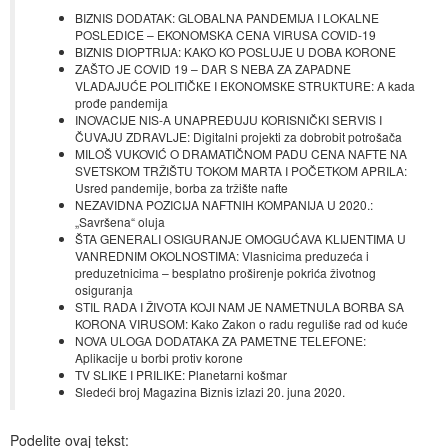
BIZNIS DODATAK: GLOBALNA PANDEMIJA I LOKALNE
POSLEDICE – EKONOMSKA CENA VIRUSA COVID-19
BIZNIS DIOPTRIJA: KAKO KO POSLUJE U DOBA KORONE
ZAŠTO JE COVID 19 – DAR S NEBA ZA ZAPADNE
VLADAJUĆE POLITIČКE I EКONOMSКE STRUКTURE: A kada
prođe pandemija
INOVACIJE NIS-A UNAPREĐUJU KORISNIČKI SERVIS I
ČUVAJU ZDRAVLJE: Digitalni projekti za dobrobit potrošača
MILOŠ VUKOVIĆ O DRAMATIČNOM PADU CENA NAFTE NA
SVETSKOM TRŽIŠTU TOKOM MARTA I POČETKOM APRILA:
Usred pandemije, borba za tržište nafte
NEZAVIDNA POZICIJA NAFTNIH KOMPANIJA U 2020.:
„Savršena“ oluja
ŠTA GENERALI OSIGURANJE OMOGUĆAVA KLIJENTIMA U
VANREDNIM OKOLNOSTIMA: Vlasnicima preduzeća i
preduzetnicima – besplatno proširenje pokrića životnog
osiguranja
STIL RADA I ŽIVOTA KOJI NAM JE NAMETNULA BORBA SA
KORONA VIRUSOM: Kako Zakon o radu reguliše rad od kuće
NOVA ULOGA DODATAKA ZA PAMETNE TELEFONE:
Aplikacije u borbi protiv korone
TV SLIKE I PRILIKE: Planetarni košmar
Sledeći broj Magazina Biznis izlazi 20. juna 2020.
Podelite ovaj tekst: