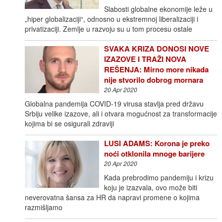
Slabosti globalne ekonomije leže u
„hiper globalizaciji“, odnosno u ekstremnoj liberalizaciji i
privatizaciji. Zemlje u razvoju su u tom procesu ostale
SVAKA KRIZA DONOSI NOVE
IZAZOVE I TRAŽI NOVA
REŠENJA: Mirno more nikada
nije stvorilo dobrog mornara
20 Apr 2020
Globalna pandemija COVID-19 virusa stavlja pred državu
Srbiju velike izazove, ali i otvara mogućnost za transformacije
kojima bi se osigurali zdraviji
LUSI ADAMS: Korona je preko
noći otklonila mnoge barijere
20 Apr 2020
Kada prebrodimo pandemiju i krizu
koju je izazvala, ovo može biti
neverovatna šansa za HR da napravi promene o kojima
razmišljamo