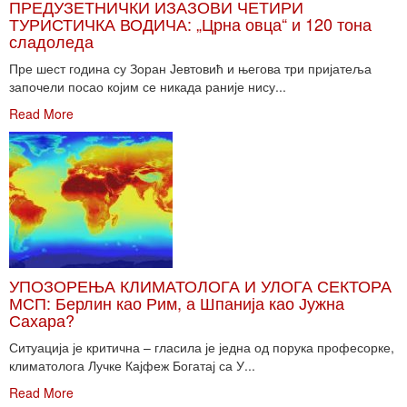
ПРЕДУЗЕТНИЧКИ ИЗАЗОВИ ЧЕТИРИ
ТУРИСТИЧКА ВОДИЧА: „Црна овца“ и 120 тона
сладоледа
Пре шест година су Зоран Јевтовић и његова три пријатеља
започели посао којим се никада раније нису...
Read More
УПОЗОРЕЊА КЛИМАТОЛОГА И УЛОГА СЕКТОРА
МСП: Берлин као Рим, а Шпанија као Јужна
Сахара?
Ситуација је критична – гласила је једна од порука професорке,
климатолога Лучке Кајфеж Богатај са У...
Read More