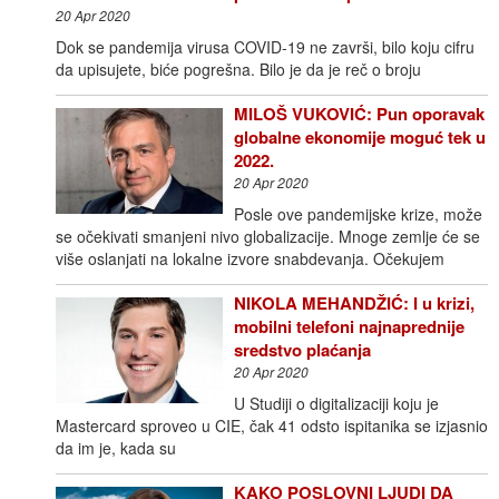
20 Apr 2020
Dok se pandemija virusa COVID-19 ne završi, bilo koju cifru
da upisujete, biće pogrešna. Bilo je da je reč o broju
MILOŠ VUKOVIĆ: Pun oporavak
globalne ekonomije moguć tek u
2022.
20 Apr 2020
Posle ove pandemijske krize, može
se očekivati smanjeni nivo globalizacije. Mnoge zemlje će se
više oslanjati na lokalne izvore snabdevanja. Očekujem
NIKOLA MEHANDŽIĆ: I u krizi,
mobilni telefoni najnaprednije
sredstvo plaćanja
20 Apr 2020
U Studiji o digitalizaciji koju je
Mastercard sproveo u CIE, čak 41 odsto ispitanika se izjasnio
da im je, kada su
KAKO POSLOVNI LJUDI DA