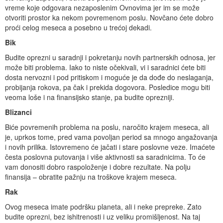
vreme koje odgovara nezaposlenim Ovnovima jer im se može
otvoriti prostor ka nekom povremenom poslu. Novčano ćete dobro
proći celog meseca a posebno u trećoj dekadi.
Bik
Budite oprezni u saradnji i pokretanju novih partnerskih odnosa, jer
može biti problema. Iako to niste očekivali, vi i saradnici ćete biti
dosta nervozni i pod pritiskom i moguće je da dođe do neslaganja,
probijanja rokova, pa čak i prekida dogovora. Posledice mogu biti
veoma loše i na finansijsko stanje, pa budite oprezniji.
Blizanci
Biće povremenih problema na poslu, naročito krajem meseca, ali
je, uprkos tome, pred vama povoljan period sa mnogo angažovanja
i novih prilika. Istovremeno će jačati i stare poslovne veze. Imaćete
česta poslovna putovanja i više aktivnosti sa saradnicima. To će
vam donositi dobro raspoloženje i dobre rezultate. Na polju
finansija – obratite pažnju na troškove krajem meseca.
Rak
Ovog meseca imate podršku planeta, ali i neke prepreke. Zato
budite oprezni, bez ishitrenosti i uz veliku promišljenost. Na taj