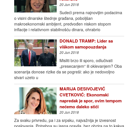
20 Jun 2018
Sudeći prema najnovijim podacima
o visini dinarske štednje građana, poboljšan
makroekonomski ambijent, predvođen niskom stopom
inflacije i relativnom stabilnošću dinara, ohrabrio
DONALD TRAMP: Lider sa
viškom samopouzdanja
20 Jun 2018
Misliti brzo ili sporo, odlučivati
„presecanjem“ ili oklevanjem? Oba
scenarija donose rizike da se pogreši: ako je nedovoljno
stvari uzeto u
MARIJA DESIVOJEVIĆ
CVETKOVIĆ: Ekonomski
napredak je spor, ovim tempom
nećemo daleko stići
20 Jun 2018
Za svaku privredu, pa i za srpsku, najvažnija je izvesnost
poslovanja. Potrebna su jasna pravila, bez obzira na to kakva