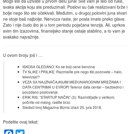
Mogli ste da uživate u prvom delu juna! Sve vam je išlo od ruke,
svaka akcija koju ste preduzimali. Poslovi su čak realizovani brže i
bolje nego što ste očekivali. Međutim, u drugoj polovini juna stvari
ne stoje baš najbolje. Nervoza raste, jer posla imate preko glave.
Zato i nije čudo što je u tom periodu pojačana tenzija. Ali, uprkos
svim tim izazovima, finansijsko stanje ostaje stabilno, a to vam je
svakako najvažnije.
U ovom broju još i …
ISKOSA GLEDANO: Ko se boji cene benzina
TV SLIKE I PRILIKE: Razmislite pre nego što pozovete – halo,
televizija!?
VEZA SA NAJZNAČAJNIJIM MEĐUNARODNIM MREŽAMA I
DATA CENTRIMA U EVROPI Telenor data centar – bezbedno i
pouzdano poslovanje
ERIK RIS: ”STARTUP NAČIN” (3): Razmišljajte o velikom,
počnite od malog, rastite brzo
Sledeći broj Magazina Biznis izlazi 20. jula 2018.
Podelite ovaj tekst:
Facebook
Twitter