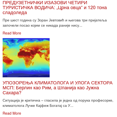
ПРЕДУЗЕТНИЧКИ ИЗАЗОВИ ЧЕТИРИ
ТУРИСТИЧКА ВОДИЧА: „Црна овца“ и 120 тона
сладоледа
Пре шест година су Зоран Јевтовић и његова три пријатеља
започели посао којим се никада раније нису...
Read More
УПОЗОРЕЊА КЛИМАТОЛОГА И УЛОГА СЕКТОРА
МСП: Берлин као Рим, а Шпанија као Јужна
Сахара?
Ситуација је критична – гласила је једна од порука професорке,
климатолога Лучке Кајфеж Богатај са У...
Read More