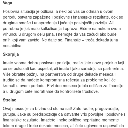
Vaga
Poslovna situacija je odlična, a neki od vas će odmah u ovom
periodu ostvariti zapažene i poslovne i finansijske rezultate, dok se
drugima smeše i unapređenja i jačanje postojećih pozicija. Ali,
potrebno je još malo kalkulisanja i opreza. Bićete na nekom svom
vrhuncu u drugom delu juna, i nemojte da vas začudi ako bude
onih koji vam zavide. Ne dajte se. Finansije – treća dekada juna
nestabilna.
Škorpija
Imate veoma dobru poslovnu poziciju, realizujete nove projekte koji
će se pokazati kao uspešni, ali imate i jaku saradnju sa partnerima.
Više obratite pažnju na partnerstva od druge dekade meseca i
trudite se da nađete kompromisna rešenja za probleme koji će
krenuti u ovom periodu. Prvi deo meseca je bio odličan za finansije,
a u drugom ćete morati više da kontrolišete troškove.
Strelac
Ovaj mesec je za brzinu od sto na sat! Zato radite, pregovarajte,
putujte. Jake su predispozicije da ostvarite vrlo povoljne i poslovne i
finansijske rezultate. Imaćete i neke prilično neprijatne momente
tokom druge i treće dekade meseca, ali ćete uglavnom uspevati da