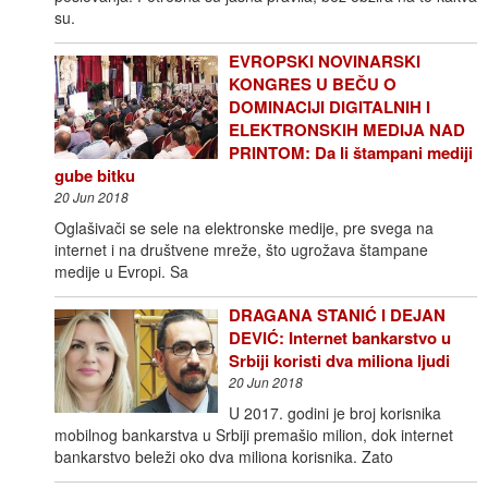
su.
EVROPSKI NOVINARSKI
KONGRES U BEČU O
DOMINACIJI DIGITALNIH I
ELEKTRONSKIH MEDIJA NAD
PRINTOM: Da li štampani mediji
gube bitku
20 Jun 2018
Oglašivači se sele na elektronske medije, pre svega na
internet i na društvene mreže, što ugrožava štampane
medije u Evropi. Sa
DRAGANA STANIĆ I DEJAN
DEVIĆ: Internet bankarstvo u
Srbiji koristi dva miliona ljudi
20 Jun 2018
U 2017. godini je broj korisnika
mobilnog bankarstva u Srbiji premašio milion, dok internet
bankarstvo beleži oko dva miliona korisnika. Zato