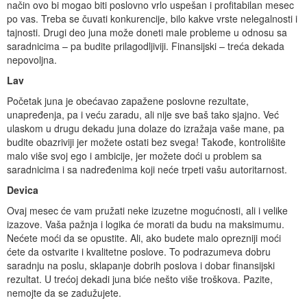
način ovo bi mogao biti poslovno vrlo uspešan i profitabilan mesec
po vas. Treba se čuvati konkurencije, bilo kakve vrste nelegalnosti i
tajnosti. Drugi deo juna može doneti male probleme u odnosu sa
saradnicima – pa budite prilagodljiviji. Finansijski – treća dekada
nepovoljna.
Lav
Početak juna je obećavao zapažene poslovne rezultate,
unapređenja, pa i veću zaradu, ali nije sve baš tako sjajno. Već
ulaskom u drugu dekadu juna dolaze do izražaja vaše mane, pa
budite obazriviji jer možete ostati bez svega! Takođe, kontrolišite
malo više svoj ego i ambicije, jer možete doći u problem sa
saradnicima i sa nadređenima koji neće trpeti vašu autoritarnost.
Devica
Ovaj mesec će vam pružati neke izuzetne mogućnosti, ali i velike
izazove. Vaša pažnja i logika će morati da budu na maksimumu.
Nećete moći da se opustite. Ali, ako budete malo oprezniji moći
ćete da ostvarite i kvalitetne poslove. To podrazumeva dobru
saradnju na poslu, sklapanje dobrih poslova i dobar finansijski
rezultat. U trećoj dekadi juna biće nešto više troškova. Pazite,
nemojte da se zadužujete.