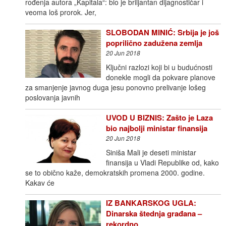
rođenja autora „Kapitala“: bio je briljantan dijagnostičar i
veoma loš prorok. Jer,
SLOBODAN MINIĆ: Srbija je još
poprilično zadužena zemlja
20 Jun 2018
Ključni razlozi koji bi u budućnosti
donekle mogli da pokvare planove
za smanjenje javnog duga jesu ponovno prelivanje lošeg
poslovanja javnih
UVOD U BIZNIS: Zašto je Laza
bio najbolji ministar finansija
20 Jun 2018
Siniša Mali je deseti ministar
finansija u Vladi Republike od, kako
se to obično kaže, demokratskih promena 2000. godine.
Kakav će
IZ BANKARSKOG UGLA:
Dinarska štednja građana –
rekordno