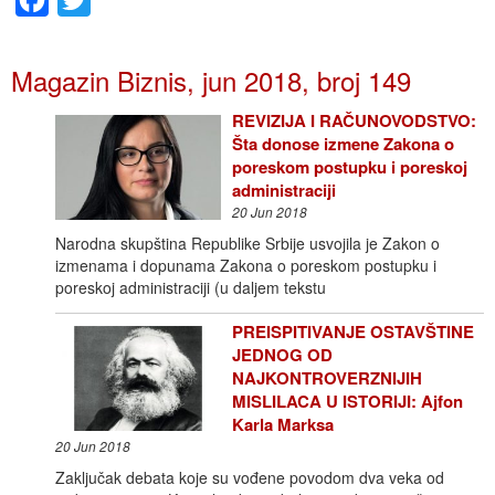
Magazin Biznis, jun 2018, broj 149
REVIZIJA I RAČUNOVODSTVO:
Šta donose izmene Zakona o
poreskom postupku i poreskoj
administraciji
20 Jun 2018
Narodna skupština Republike Srbije usvojila je Zakon o
izmenama i dopunama Zakona o poreskom postupku i
poreskoj administraciji (u daljem tekstu
PREISPITIVANJE OSTAVŠTINE
JEDNOG OD
NAJKONTROVERZNIJIH
MISLILACA U ISTORIJI: Ajfon
Karla Marksa
20 Jun 2018
Zaključak debata koje su vođene povodom dva veka od