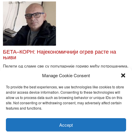
БЕТА–КОРН: Најекономичнији огрев расте на
њиви
Пелети од сламе све су популарније гориво међу потрошачима.
Главне препреке већoj производњи овог ог...
Manage Cookie Consent
Read More
To provide the best experiences, we use technologies like cookies to store
and/or access device information. Consenting to these technologies will
allow us to process data such as browsing behavior or unique IDs on this
site. Not consenting or withdrawing consent, may adversely affect certain
Toggle
features and functions.
naviga
Nira Press d.o.o.
Accept
Sadržaj ovog sajta je zakonom zaštićena intelektualna svojina