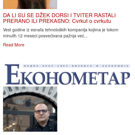
DA LI SU SE DŽEK DORSI I TVITER RASTALI
PRERANO ILI PREKASNO: Cvrkut o cvrkutu
Vest godine iz esnafa tehnoloških kompanija kojima je tokom
minulih 12 meseci posvećivana pažnja već...
Read More