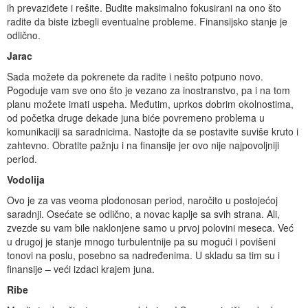
ih prevaziđete i rešite. Budite maksimalno fokusirani na ono što
radite da biste izbegli eventualne probleme. Finansijsko stanje je
odlično.
Jarac
Sada možete da pokrenete da radite i nešto potpuno novo.
Pogoduje vam sve ono što je vezano za inostranstvo, pa i na tom
planu možete imati uspeha. Međutim, uprkos dobrim okolnostima,
od početka druge dekade juna biće povremeno problema u
komunikaciji sa saradnicima. Nastojte da se postavite suviše kruto i
zahtevno. Obratite pažnju i na finansije jer ovo nije najpovoljniji
period.
Vodolija
Ovo je za vas veoma plodonosan period, naročito u postojećoj
saradnji. Osećate se odlično, a novac kaplje sa svih strana. Ali,
zvezde su vam bile naklonjene samo u prvoj polovini meseca. Već
u drugoj je stanje mnogo turbulentnije pa su mogući i povišeni
tonovi na poslu, posebno sa nadređenima. U skladu sa tim su i
finansije – veći izdaci krajem juna.
Ribe