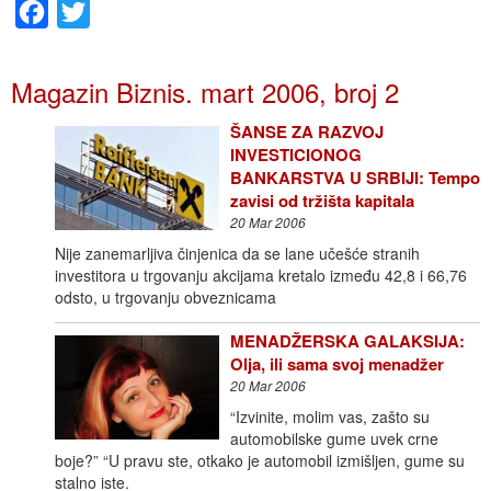
Facebook
Twitter
Magazin Biznis. mart 2006, broj 2
ŠANSE ZA RAZVOJ
INVESTICIONOG
BANKARSTVA U SRBIJI: Tempo
zavisi od tržišta kapitala
20 Mar 2006
Nije zanemarljiva činjenica da se lane učešće stranih
investitora u trgovanju akcijama kretalo između 42,8 i 66,76
odsto, u trgovanju obveznicama
MENADŽERSKA GALAKSIJA:
Olja, ili sama svoj menadžer
20 Mar 2006
“Izvinite, molim vas, zašto su
automobilske gume uvek crne
boje?” “U pravu ste, otkako je automobil izmišljen, gume su
stalno iste.