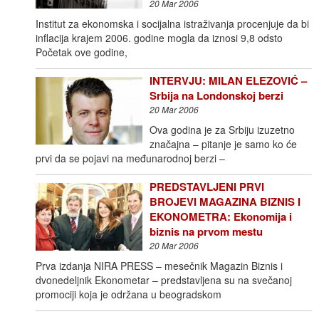
20 Mar 2006
Institut za ekonomska i socijalna istraživanja procenjuje da bi
inflacija krajem 2006. godine mogla da iznosi 9,8 odsto
Početak ove godine,
INTERVJU: MILAN ELEZOVIĆ –
Srbija na Londonskoj berzi
20 Mar 2006
Ova godina je za Srbiju izuzetno
značajna – pitanje je samo ko će
prvi da se pojavi na međuna­rodnoj berzi –
PREDSTAVLJENI PRVI
BROJEVI MAGAZINA BIZNIS I
EKONOMETRA: Ekonomija i
biznis na prvom mestu
20 Mar 2006
Prva izdanja NIRA PRESS – mesečnik Magazin Biznis i
dvonedeljnik Ekonometar – predstavljena su na svečanoj
promociji koja je održana u beogradskom