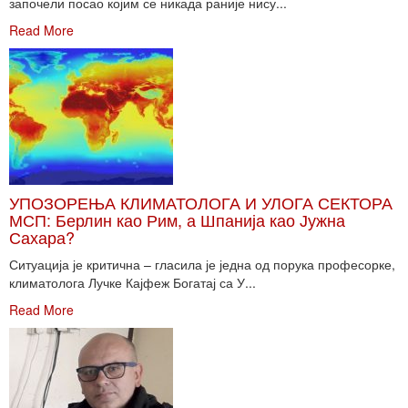
започели посао којим се никада раније нису...
Read More
УПОЗОРЕЊА КЛИМАТОЛОГА И УЛОГА СЕКТОРА
МСП: Берлин као Рим, а Шпанија као Јужна
Сахара?
Ситуација је критична – гласила је једна од порука професорке,
климатолога Лучке Кајфеж Богатај са У...
Read More