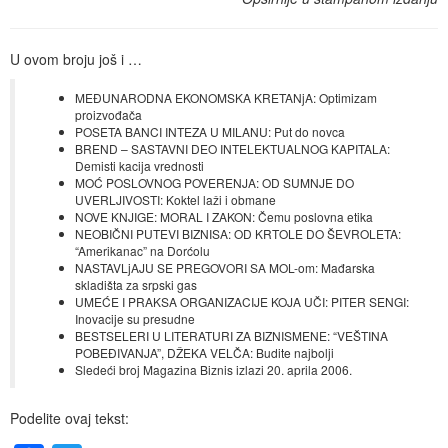
U ovom broju još i …
MEĐUNARODNA EKONOMSKA KRETANjA: Optimizam
proizvođača
POSETA BANCI INTEZA U MILANU: Put do novca
BREND – SASTAVNI DEO INTELEKTUALNOG KAPITALA:
Demisti kacija vrednosti
MOĆ POSLOVNOG POVERENJA: OD SUMNJE DO
UVERLJIVOSTI: Koktel laži i obmane
NOVE KNJIGE: MORAL I ZAKON: Čemu poslovna etika
NEOBIČNI PUTEVI BIZNISA: OD KRTOLE DO ŠEVROLETA:
“Amerikanac” na Dorćolu
NASTAVLjAJU SE PREGOVORI SA MOL-om: Mađarska
skladišta za srpski gas
UMEĆE I PRAKSA ORGANIZACIJE KOJA UČI: PITER SENGI:
Inovacije su presudne
BESTSELERI U LITERATURI ZA BIZNISMENE: “VEŠTINA
POBEĐIVANJA”, DŽEKA VELČA: Budite najbolji
Sledeći broj Magazina Biznis izlazi 20. aprila 2006.
Podelite ovaj tekst: