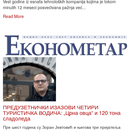
Vest godine iz esnafa tehnoloških kompanija kojima je tokom
minulih 12 meseci posvećivana pažnja već...
Read More
ПРЕДУЗЕТНИЧКИ ИЗАЗОВИ ЧЕТИРИ
ТУРИСТИЧКА ВОДИЧА: „Црна овца“ и 120 тона
сладоледа
Пре шест година су Зоран Јевтовић и његова три пријатеља