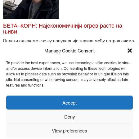
БЕТА–КОРН: Најекономичнији огрев расте на
њиви
Пелети од сламе све су популарније гориво међу потрошачима.
Главне препреке већoj производњи овог ог...
Manage Cookie Consent
Read More
To provide the best experiences, we use technologies like cookies to store
and/or access device information. Consenting to these technologies will
allow us to process data such as browsing behavior or unique IDs on this
site. Not consenting or withdrawing consent, may adversely affect certain
Toggle
features and functions.
naviga
Nira Press d.o.o.
Accept
Sadržaj ovog sajta je zakonom zaštićena intelektualna svojina
preduzeća NiraPress d.o.o. Svako neovlašćeno korišćenje,
Deny
kopiranje, objavljivanje celine ili delova bilo kog proizvoda NiraPress
d.o.o. je kažnjivo po zakonu.
View preferences