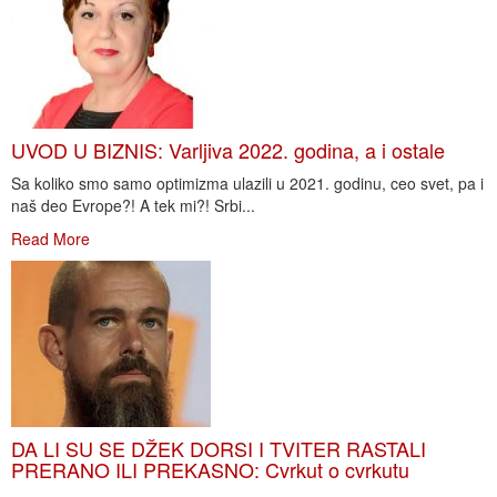
UVOD U BIZNIS: Varljiva 2022. godina, a i ostale
Sa koliko smo samo optimizma ulazili u 2021. godinu, ceo svet, pa i
naš deo Evrope?! A tek mi?! Srbi...
Read More
DA LI SU SE DŽEK DORSI I TVITER RASTALI
PRERANO ILI PREKASNO: Cvrkut o cvrkutu