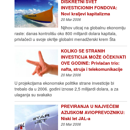
DISKRETNI SVET
INVESTICIONIH FONDOVA:
Novi kraljevi kapitalizma
20 Mar 2006
Njihov uticaj na globalnu ekonomiju
raste: danas kontrolišu oko 800 milijardi dolara kapitala,
privlačeći u svoje okrilje globalni menadžerski krem Šta
KOLIKO SE STRANIH
INVESTICIJA MOŽE OČEKIVATI
OVE GODINE: Privlačan trio:
nafta, struja i telekomunikacije
20 Mar 2006
U projekcijama ekonomske politike strane investicije bi
trebalo da u 2006. godini iznose 2,5 milijardi do­lara, a za
ulaganja su svakako
PREVIRANJA U NAJVEĆEM
AZIJSKOM AVIOPREVOZNIKU:
Niski let JAL-a
20 Mar 2006