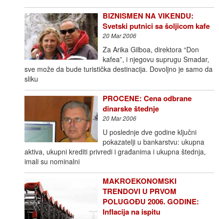
BIZNISMEN NA VIKENDU:
Svetski putnici sa šoljicom kafe
20 Mar 2006
Za Arika Gilboa, direktora “Don
kafea”, i njegovu suprugu Smadar,
sve može da bude turistička destinacija. Dovoljno je samo da
sliku
PROCENE: Cena odbrane
dinarske štednje
20 Mar 2006
U poslednje dve godine ključni
pokazatelji u bankarstvu: ukupna
aktiva, ukupni krediti privredi i građanima i ukupna štednja,
imali su nominalni
MAKROEKONOMSKI
TRENDOVI U PRVOM
POLUGOĐU 2006. GODINE:
Inflacija na ispitu