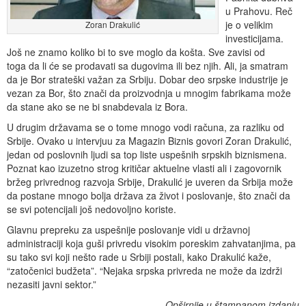
u Prahovu. Reč
je o velikim
Zoran Drakulić
investicijama.
Još ne znamo koliko bi to sve moglo da košta. Sve zavisi od
toga da li će se prodavati sa dugovima ili bez njih. Ali, ja smatram
da je Bor strateški važan za Srbiju. Dobar deo srpske industrije je
vezan za Bor, što znači da proizvodnja u mnogim fabrikama može
da stane ako se ne bi snabdevala iz Bora.
U drugim državama se o tome mnogo vodi računa, za razliku od
Srbije. Ovako u intervjuu za Magazin Biznis govori Zoran Drakulić,
jedan od poslovnih ljudi sa top liste uspešnih srpskih biznismena.
Poznat kao izuzetno strog kritičar aktuelne vlasti ali i zagovornik
bržeg privrednog razvoja Srbije, Drakulić je uveren da Srbija može
da postane mnogo bolja država za život i poslovanje, što znači da
se svi potencijali još nedovoljno koriste.
Glavnu prepreku za uspešnije poslovanje vidi u državnoj
administraciji koja guši privredu visokim poreskim zahvatanjima, pa
su tako svi koji nešto rade u Srbiji postali, kako Drakulić kaže,
“zatočenici budžeta”. “Nejaka srpska privreda ne može da izdrži
nezasiti javni sektor.”
Opširnije u štampanom izdanju