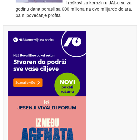
Troškovi za kerozin u JAL-­u su za
godinu dana porasli sa 600 miliona na dve milijarde dolara,
pa ni pove­ćanje profita