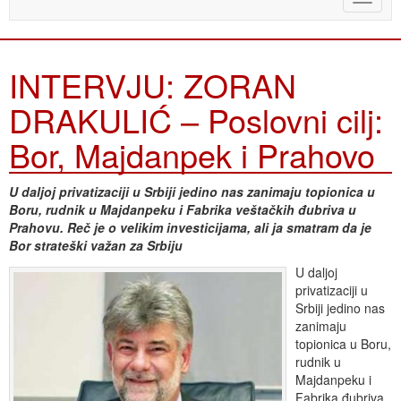
naviga
INTERVJU: ZORAN
DRAKULIĆ – Poslovni cilj:
Bor, Majdanpek i Prahovo
U daljoj privatizaciji u Srbiji jedino nas zanimaju topionica u
Boru, rudnik u Majdanpeku i Fa­brika veštačkih đubriva u
Prahovu. Reč je o velikim investicijama, ali ja smatram da je
Bor strateški važan za Srbiju
U daljoj
privatizaciji u
Srbiji jedino nas
zanimaju
topionica u Boru,
rudnik u
Majdanpeku i
Fabrika đubriva