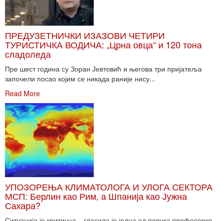
ПРЕДУЗЕТНИЧКИ ИЗАЗОВИ ЧЕТИРИ
ТУРИСТИЧКА ВОДИЧА: „Црна овца“ и 120 тона
сладоледа
Пре шест година су Зоран Јевтовић и његова три пријатеља
започели посао којим се никада раније нису...
Read More
УПОЗОРЕЊА КЛИМАТОЛОГА И УЛОГА СЕКТОРА
МСП: Берлин као Рим, а Шпанија као Јужна
Сахара?
Ситуација је критична – гласила је једна од порука професорке,