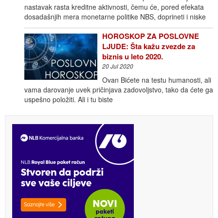
nastavak rasta kreditne aktivnosti, čemu će, pored efekata
dosadašnjih mera monetarne politike NBS, doprineti i niske
HOROSKOP ZA POSLOVNE
LJUDE: Šta kažu zvezde za
biznis u leto 2020.
20 Jul 2020
Ovan Bićete na testu humanosti, ali
vama darovanje uvek pričinjava zadovoljstvo, tako da ćete ga
uspešno položiti. Ali i tu biste