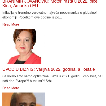
BRANIMIR JOVANOVIĆ: Motori rasta u 2022. biće
Kina, Amerika i EU
Inflacija je trenutno verovatno najveća nepoznanica u globalnoj
ekonomiji. Početkom ove godine je po...
Read More
UVOD U BIZNIS: Varljiva 2022. godina, a i ostale
Sa koliko smo samo optimizma ulazili u 2021. godinu, ceo svet, pa i
naš deo Evrope?! A tek mi?! Srbi...
Read More