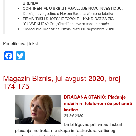
BRENDA:
CONTINENTAL U SRBIJI NAJAVLJUJE NOVU INVESTICIJU:
Do kraja ove godine u Novom Sadu savremena fabrika
FIRMA “RISH SHOES” IZ TOPOLE – KANDIDAT ZA ŽIG
“ČUVARKUĆA”: Od „oficirki“ do izvoza modne obuće
Sledeći broj Magazina Biznis izlazi 20. septembra 2020.
Podelite ovaj tekst:
Facebook
Twitter
Magazin Biznis, jul-avgust 2020, broj
174-175
DRAGANA STANIĆ: Plaćanje
mobilnim telefonom će potisnuti
kartice
20 Jul 2020
Da bi trgovac prihvatao instant
plaćanja, ne treba mu skupa infrastruktura kartičnog