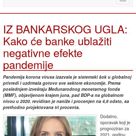
naviga
IZ BANKARSKOG UGLA:
Kako će banke ublažiti
negativne efekte
pandemije
Pandemija korona virusa izazvala je sistemski šok u globalnoj
privredi i uzdrmala gotovo sve sektore ekonomije. Prema
poslednjem izveštaju Međunarodnog monetarnog fonda
(MMF), objavljenom krajem juna, pad BDP-a na globalnom
nivou u 2020. revidiran je naniže i procenjen na 4,9 odsto, sa
prethodno projektovana tri procenta.
Dodatno,
oporavak koji je
prognoziran za
2021. godinu