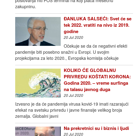
poslovanja niti POS terminal na koji plaća mesečnu
zakupninu.
ĐANLUKA SALSEĆI: Svet će se
tek 2022. vratiti na nivo iz 2019.
godine
20 Jul 2020
Očekuje se da će negativni efekti
pandemije biti posebno snažni u Evropi. U svojim
projekcijama za leto 2020., Evropska komisija očekuje
KOLIKO ĆE GLOBALNU
PRIVREDU KOŠTATI KORONA:
Godina 2020. – vreme surfinga
na talasu javnog duga
20 Jul 2020
Izvesno je da će pandemija virusa kovid-19 imati razarajući
efekat na svetsku privredu i javne finansije velikog broja
zemalja. Globalni javni
Na prekretnici su i biznis i ljudi
20 Jul 2020