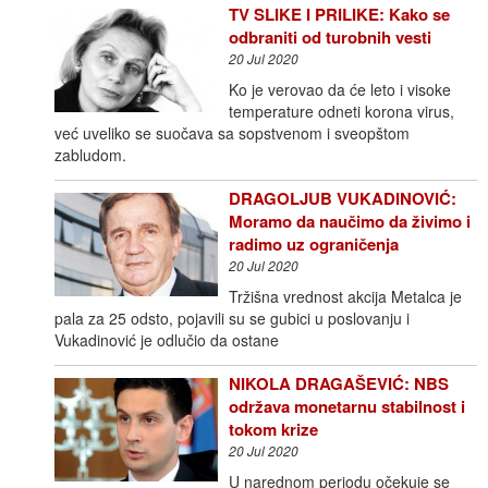
TV SLIKE I PRILIKE: Kako se
odbraniti od turobnih vesti
20 Jul 2020
Ko je verovao da će leto i visoke
temperature odneti korona virus,
već uveliko se suočava sa sopstvenom i sveopštom
zabludom.
DRAGOLJUB VUKADINOVIĆ:
Moramo da naučimo da živimo i
radimo uz ograničenja
20 Jul 2020
Tržišna vrednost akcija Metalca je
pala za 25 odsto, pojavili su se gubici u poslovanju i
Vukadinović je odlučio da ostane
NIKOLA DRAGAŠEVIĆ: NBS
održava monetarnu stabilnost i
tokom krize
20 Jul 2020
U narednom periodu očekuje se