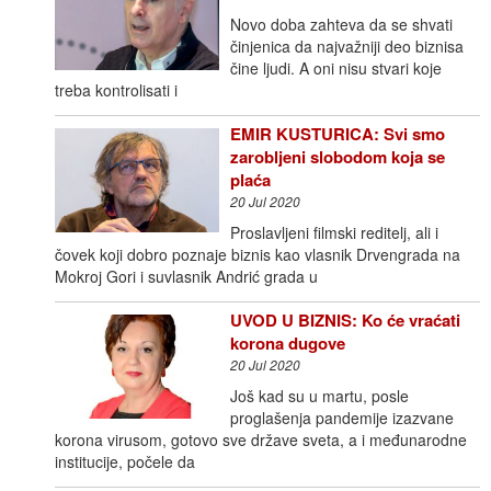
Novo doba zahteva da se shvati
činjenica da najvažniji deo biznisa
čine ljudi. A oni nisu stvari koje
treba kontrolisati i
EMIR KUSTURICA: Svi smo
zarobljeni slobodom koja se
plaća
20 Jul 2020
Proslavljeni filmski reditelj, ali i
čovek koji dobro poznaje biznis kao vlasnik Drvengrada na
Mokroj Gori i suvlasnik Andrić grada u
UVOD U BIZNIS: Ko će vraćati
korona dugove
20 Jul 2020
Još kad su u martu, posle
proglašenja pandemije izazvane
korona virusom, gotovo sve države sveta, a i međunarodne
institucije, počele da