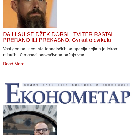
DA LI SU SE DŽEK DORSI I TVITER RASTALI
PRERANO ILI PREKASNO: Cvrkut o cvrkutu
Vest godine iz esnafa tehnoloških kompanija kojima je tokom
minulih 12 meseci posvećivana pažnja već...
Read More