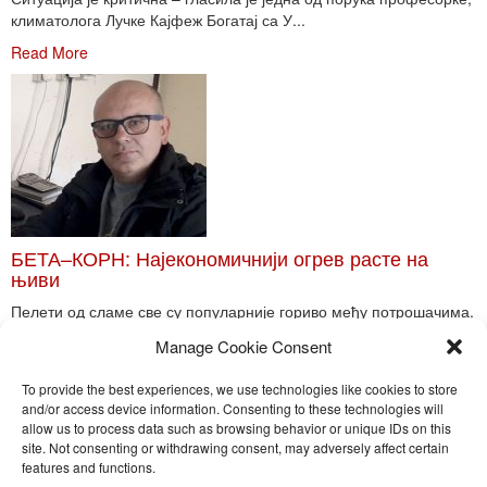
климатолога Лучке Кајфеж Богатај са У...
Read More
БЕТА–КОРН: Најекономичнији огрев расте на
њиви
Пелети од сламе све су популарније гориво међу потрошачима.
Главне препреке већoj производњи овог ог...
Manage Cookie Consent
Read More
To provide the best experiences, we use technologies like cookies to store
and/or access device information. Consenting to these technologies will
allow us to process data such as browsing behavior or unique IDs on this
site. Not consenting or withdrawing consent, may adversely affect certain
Toggle
features and functions.
naviga