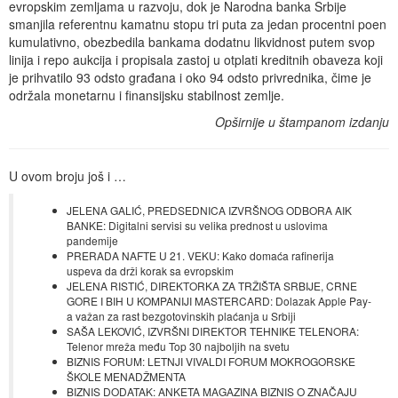
evropskim zemljama u razvoju, dok je Narodna banka Srbije
smanjila referentnu kamatnu stopu tri puta za jedan procentni poen
kumulativno, obezbedila bankama dodatnu likvidnost putem svop
linija i repo aukcija i propisala zastoj u otplati kreditnih obaveza koji
je prihvatilo 93 odsto građana i oko 94 odsto privrednika, čime je
održala monetarnu i finansijsku stabilnost zemlje.
Opširnije u štampanom izdanju
U ovom broju još i …
JELENA GALIĆ, PREDSEDNICA IZVRŠNOG ODBORA AIK
BANKE: Digitalni servisi su velika prednost u uslovima
pandemije
PRERADA NAFTE U 21. VEKU: Kako domaća rafinerija
uspeva da drži korak sa evropskim
JELENA RISTIĆ, DIREKTORKA ZA TRŽIŠTA SRBIJE, CRNE
GORE I BIH U KOMPANIJI MASTERCARD: Dolazak Apple Pay-
a važan za rast bezgotovinskih plaćanja u Srbiji
SAŠA LEKOVIĆ, IZVRŠNI DIREKTOR TEHNIKE TELENORA:
Telenor mreža među Top 30 najboljih na svetu
BIZNIS FORUM: LETNJI VIVALDI FORUM MOKROGORSKE
ŠKOLE MENADŽMENTA
BIZNIS DODATAK: ANKETA MAGAZINA BIZNIS O ZNAČAJU