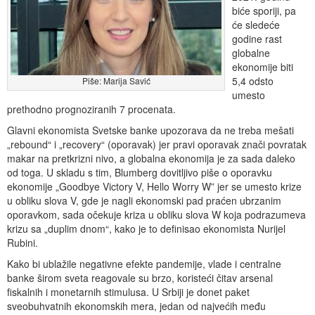
biće sporiji, pa
će sledeće
godine rast
globalne
ekonomije biti
5,4 odsto
Piše: Marija Savić
umesto
prethodno prognoziranih 7 procenata.
Glavni ekonomista Svetske banke upozorava da ne treba mešati
„rebound“ i „recovery“ (oporavak) jer pravi oporavak znači povratak
makar na pretkrizni nivo, a globalna ekonomija je za sada daleko
od toga. U skladu s tim, Blumberg dovitljivo piše o oporavku
ekonomije „Goodbye Victory V, Hello Worry W” jer se umesto krize
u obliku slova V, gde je nagli ekonomski pad praćen ubrzanim
oporavkom, sada očekuje kriza u obliku slova W koja podrazumeva
krizu sa „duplim dnom“, kako je to definisao ekonomista Nurijel
Rubini.
Kako bi ublažile negativne efekte pandemije, vlade i centralne
banke širom sveta reagovale su brzo, koristeći čitav arsenal
fiskalnih i monetarnih stimulusa. U Srbiji je donet paket
sveobuhvatnih ekonomskih mera, jedan od najvećih među