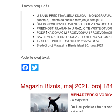
U ovom broju još i …
U SANU PREDSTAVLJENA KNJIGA – MONOGRAFIJA AUT
zaostaje, umesto da sustiže razvijenije zemlje CIE
ŠTA DONOSI NOVI PRAVILNIK O POREZU NA DODATU VR
PREDNOSTI ULAGANJA U RAZLIČITE VRSTE OTVORENIH
PODRŠKA DOMAĆIM PROIZVODIMA I PROIZVOĐAČIMA: Ok
SAVREMENA TEHNOLOGIJA JE POTPUNO AUTOMATIZOVA
TV SLIKE I PRILIKE: Od filma do životne istine
Sledeći broj Magazina Biznis izlazi 20. juna 2021.
Podelite ovaj tekst:
Facebook
Twitter
Magazin Biznis, maj 2021, broj 18
MENADŽERSKI VODIČ: Pol
20 May 2021
Da li su politika i biznis s
države?