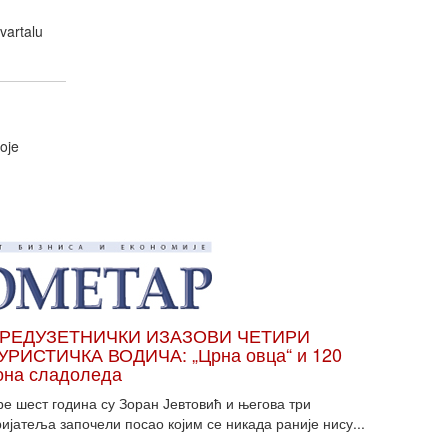
vartalu
voje
РЕДУЗЕТНИЧКИ ИЗАЗОВИ ЧЕТИРИ
УРИСТИЧКА ВОДИЧА: „Црна овца“ и 120
она сладоледа
ре шест година су Зоран Јевтовић и његова три
ијатеља започели посао којим се никада раније нису...