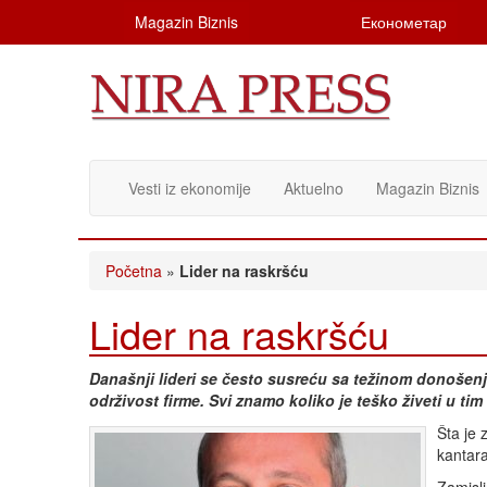
Magazin Biznis
Економетар
Vesti iz ekonomije
Aktuelno
Magazin Biznis
Početna
»
Lider na raskršću
Lider na raskršću
Današnji lideri se često susreću sa težinom donošenj
održivost firme. Svi znamo koliko je teško živeti u t
Šta je 
kantar