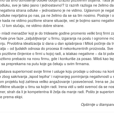
mo da smo donošenje odluke obojili izrazito pozitivnim bojama. Tada je
odluku, sve je tako jasno i jednostavno!? Iz raznih razloga ne želimo da
negativna strana odluke – jednostavno je ne vidimo. Uglavnom je nega
odluke neprijatna po nas, pa ne želimo da se sa tim nosimo. Postoje i 
je kada ne vidimo pozitivne strane situacije, već je bojimo samo negati
 U tom slučaju, ne vidimo dobre strane.
e mladi menadžer koji je do tridesete godine promenio veliki broj firmi za
Posle prve faze „zaljubljivanja“ u firmu, izgaranja na poslu i ogromne mo
u. Prvobitna idealizacija iz dana u dan splašnjava i Miloš počinje da tr
valja – od ljudskih odnosa do procesa ili nekonkurentnih proizvoda. Sve 
 pozitivne činjenice o firmi u kojoj radi, a istakao negativne – da bi po
itivno prebacio na novu firmu, gde i konkuriše za posao. Miloš kao lept
i sa preprekama na putu koje ga čekaju u svim firmama.
aglašava superiornost svoje firme i usluge koju prodaje u odnosu na ko
e zbog sakrivanja „ispod tepiha“ i najmanjeg pominjanja negativnosti u s
vom projektu koji zahteva veliko angažovanje i posvećenost. Irena se „b
tne situacije u timu sa kojim radi. Irena vidi u sebi svemoć da se nos
mer, strah da li je kompetentna ili želja da manje radi. Pošto je superior
e prema ekipi.
Opširnije u štampan