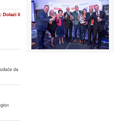
olazi li
zvođače da
egion