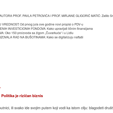
ORA PROF. PAVLA PETROVIĆA I PROF. MIRJANE GLIGORIĆ MATIĆ: Zašto Srb
EDNOST: Od prvog jula ove godine novi propisi o PDV-u
 INVESTICIONIH FONDOVA: Kako upravljati ličnim finansijama
o 150 proizvoda sa žigom „Čuvarkuća“ i u Lidlu
LA RAD NA BUŠOTINAMA: Kako se digitalizuju naftaši
4
itika je rizičan biznis
aputnici, ili svako ide svojim putem koji vodi ka istom cilju: blagodeti društ