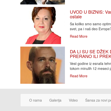
UVOD U BIZNIS: Varlj
ostale
Sa koliko smo samo optimi
svet, pa i naš deo Evrope?!
Read More
DA LI SU SE DŽEK 
PRERANO ILI PREKA
Vest godine iz esnafa teh
tokom minulih 12 meseci p
Read More
O nama
Galerija
Video
Šansa za novi p