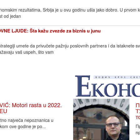
omskim rezultatima, Srbija je u ovu godinu ušla jako dobro. U prvom k
t od jedan
 LJUDE: Šta kažu zvezde za biznis u junu
trategiji umete da privučete pažnju poslovnih partnera i da istaknete s
ažavaju vaš uspeh, što vam
: Motori rasta u 2022.
П
 EU
Т
т
vatno najveća nepoznanica u
П
tkom ove godine je po...
пр