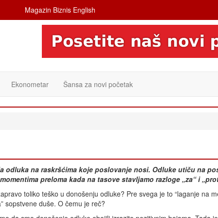
Magazin Biznis English
Ekonometar
Šansa za novi početak
a odluka na raskršćima koje poslovanje nosi. Odluke utiču na pos
im momentima preloma kada na tasove stavljamo razloge „za“ i „prot
zapravo toliko teško u donošenju odluke? Pre svega je to “laganje na m
a” sopstvene duše. O čemu je reč?