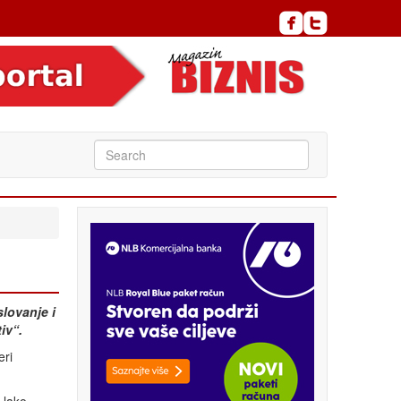
lovanje i
iv“.
eri