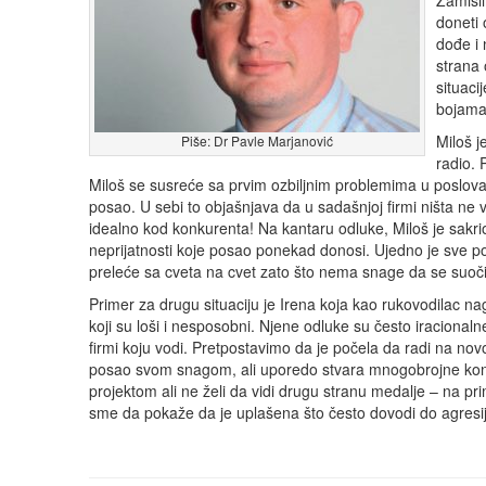
Zamisli
doneti 
dođe i 
strana 
situaci
bojama.
Miloš j
Piše: Dr Pavle Marjanović
radio. 
Miloš se susreće sa prvim ozbiljnim problemima u poslovanj
posao. U sebi to objašnjava da u sadašnjoj firmi ništa ne 
idealno kod konkurenta! Na kantaru odluke, Miloš je sakrio
neprijatnosti koje posao ponekad donosi. Ujedno je sve poz
preleće sa cveta na cvet zato što nema snage da se suoč
Primer za drugu situaciju je Irena koja kao rukovodilac n
koji su loši i nesposobni. Njene odluke su često iracionaln
firmi koju vodi. Pretpostavimo da je počela da radi na no
posao svom snagom, ali uporedo stvara mnogobrojne konflik
projektom ali ne želi da vidi drugu stranu medalje – na pri
sme da pokaže da je uplašena što često dovodi do agresij