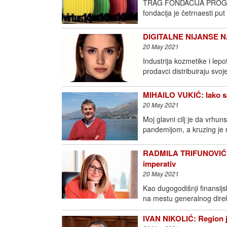
TRAG FONDACIJA PROGL
fondacija je četrnaesti p
DIGITALNE NIJANSE NA
20 May 2021
Industrija kozmetike i lep
prodavci distribuiraju svoj
MIHAILO VUKIĆ: Iako sam
20 May 2021
Moj glavni cilj je da vrhu
pandemijom, a kruzing je 
RADMILA TRIFUNOVIĆ: Log
imperativ
20 May 2021
Kao dugogodišnji finansijs
na mestu generalnog dir
IVAN NIKOLIĆ: Region 