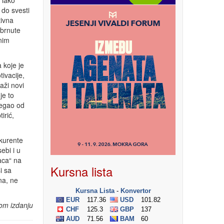
 lako
 do svesti
tivna
obrnute
vnim
 koje je
tivacije,
aži novi
je to
begao od
irić,
nkurente
ebi i u
aca“ na
Kursna lista
i sa
na, ne
om izdanju