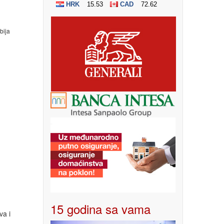
ija
15 godina sa vama
va i