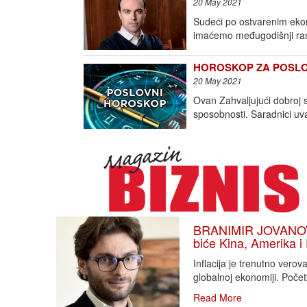
20 May 2021
Sudeći po ostvarenim ekon
imaćemo međugodišnji ras
HOROSKOP ZA POSLOVNE
20 May 2021
Ovan Zahvaljujući dobroj s
sposobnosti. Saradnici uv
BRANIMIR JOVANOVIĆ
biće Kina, Amerika i
Inflacija je trenutno vero
globalnoj ekonomiji. Poče
Read More