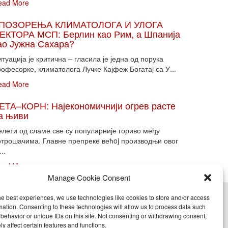
ead More
ПОЗОРЕЊА КЛИМАТОЛОГА И УЛОГА
ЕКТОРА МСП: Берлин као Рим, а Шпанија
ао Јужна Сахара?
туација је критична – гласила је једна од порука
офесорке, климатолога Лучке Кајфеж Богатај са У...
ead More
ЕТА–КОРН: Најекономичнији огрев расте
а њиви
елети од сламе све су популарније гориво међу
отрошачима. Главне препреке већoj производњи овог
...
ead More
Manage Cookie Consent
he best experiences, we use technologies like cookies to store and/or access
cy (EU)
mation. Consenting to these technologies will allow us to process data such
behavior or unique IDs on this site. Not consenting or withdrawing consent,
y affect certain features and functions.