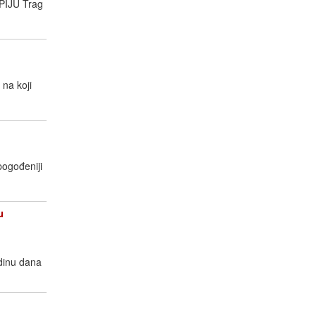
IJU Trag
 na koji
pogođeniji
u
odinu dana