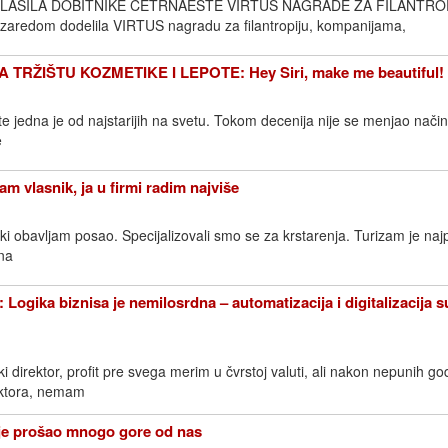
ASILA DOBITNIKE ČETRNAESTE VIRTUS NAGRADE ZA FILANTROP
ut zaredom dodelila VIRTUS nagradu za filantropiju, kompanijama,
 TRŽIŠTU KOZMETIKE I LEPOTE: Hey Siri, make me beautiful!
ote jedna je od najstarijih na svetu. Tokom decenija nije se menjao način
e
 vlasnik, ja u firmi radim najviše
nski obavljam posao. Specijalizovali smo se za krstarenja. Turizam je naj
na
ika biznisa je nemilosrdna – automatizacija i digitalizacija s
ki direktor, profit pre svega merim u čvrstoj valuti, ali nakon nepunih g
ektora, nemam
je prošao mnogo gore od nas