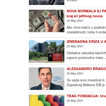
NOVA NORMALA ILI PA
kraj eri jeftinog novca
20 May 2021
Ako cena bakra u posledn
nestabilnosti, treba li on
IZNENADNA KRIZA U A
20 May 2021
Globalna oskudica ključni
uspore proizvodne trake. J
ALESSANDRO BRAGONZI: 
20 May 2021
Do sada smo investirali 6,1
Zapadnog Balkana EIB je
TRAG FONDACIJA: Uruče
20 May 2021