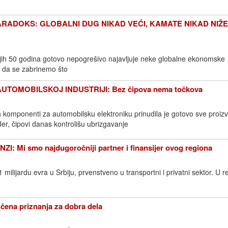
RADOKS: GLOBALNI DUG NIKAD VEĆI, KAMATE NIKAD NIŽE: D
jih 50 godina gotovo nepogrešivo najavljuje neke globalne ekonomske
da da se zabrinemo što
UTOMOBILSKOJ INDUSTRIJI: Bez čipova nema točkova
h komponenti za automobilsku elektroniku prinudila je gotovo sve proi
er, čipovi danas kontrolišu ubrizgavanje
Mi smo najdugoročniji partner i finansijer ovog regiona
 milijardu evra u Srbiju, prvenstveno u transportni i privatni sektor. U r
na priznanja za dobra dela