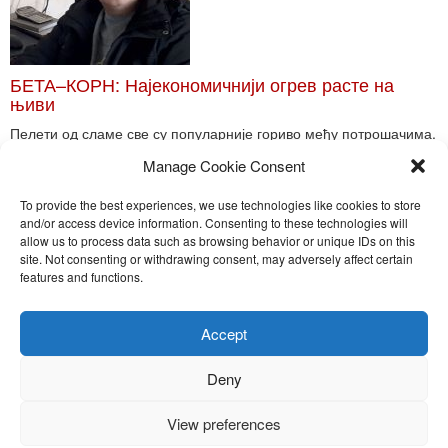
БЕТА–КОРН: Најекономичнији огрев расте на
њиви
Пелети од сламе све су популарније гориво међу потрошачима.
Главне препреке већoj производњи овог ог...
Manage Cookie Consent
Read More
To provide the best experiences, we use technologies like cookies to store
and/or access device information. Consenting to these technologies will
allow us to process data such as browsing behavior or unique IDs on this
site. Not consenting or withdrawing consent, may adversely affect certain
Toggle
features and functions.
naviga
Nira Press d.o.o.
Accept
Sadržaj ovog sajta je zakonom zaštićena intelektualna svojina
preduzeća NiraPress d.o.o. Svako neovlašćeno korišćenje,
Deny
kopiranje, objavljivanje celine ili delova bilo kog proizvoda NiraPress
d.o.o. je kažnjivo po zakonu.
View preferences