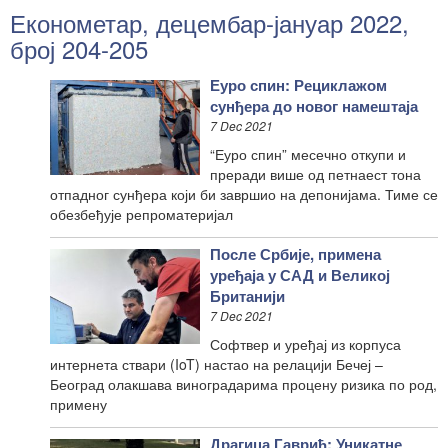
Економетар, децембар-јануар 2022,
број 204-205
Еуро спин: Рециклажом
сунђера до новог намештаја
7 Dec 2021
“Еуро спин” месечно откупи и
преради више од петнаест тона
отпадног сунђера који би завршио на депонијама. Тиме се
обезбеђује репроматеријал
После Србије, примена
уређаја у САД и Великој
Британији
7 Dec 2021
Софтвер и уређај из корпуса
интернета ствари (IoT) настао на релацији Бечеј –
Београд олакшава виноградарима процену ризика по род,
примену
Драгица Гаврић: Уникатне