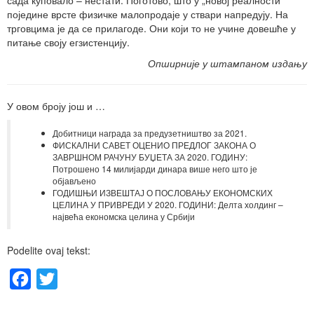
поједине врсте физичке малопродаје у ствари напредују. На
трговцима је да се прилагоде. Они који то не учине довешће у
питање своју егзистенцију.
Опширније у штампаном издању
У овом броју још и …
Добитници награда за предузетништво за 2021.
ФИСКАЛНИ САВЕТ ОЦЕНИО ПРЕДЛОГ ЗАКОНА О
ЗАВРШНОМ РАЧУНУ БУЏЕТА ЗА 2020. ГОДИНУ:
Потрошено 14 милијарди динара више него што је
објављено
ГОДИШЊИ ИЗВЕШТАЈ О ПОСЛОВАЊУ ЕКОНОМСКИХ
ЦЕЛИНА У ПРИВРЕДИ У 2020. ГОДИНИ: Делта холдинг –
највећа економска целина у Србији
Podelite ovaj tekst:
Facebook
Twitter