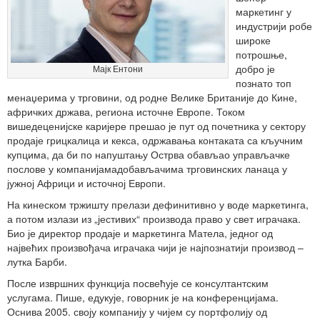
маркетинг у
индустрији робе
широке
потрошње,
добро је
Мајк Ентони
познато топ
менаџерима у трговини, од родне Велике Британије до Кине,
афричких држава, региона источне Европе. Током
вишедеценијске каријере прешао је пут од почетника у сектору
продаје грицкалица и кекса, одржавања контаката са кључним
купцима, да би по напуштању Острва обављао управљачке
послове у компанијамадобављачима трговинских ланаца у
јужној Африци и источној Европи.
На кинеском тржишту прелази дефинитивно у воде маркетинга,
а потом излази из „јестивих“ производа право у свет играчака.
Био је директор продаје и маркетинга Матела, једног од
највећих произвођача играчака чији је најпознатији производ –
лутка Барби.
После извршних функција посвећује се консултантским
услугама. Пише, едукује, говорник је на конференцијама.
Оснива 2005. своју компанију у чијем су портфолију од