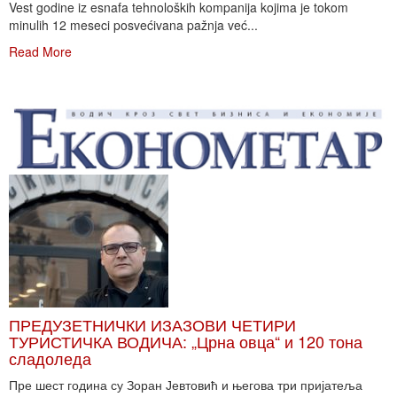
Vest godine iz esnafa tehnoloških kompanija kojima je tokom
minulih 12 meseci posvećivana pažnja već...
Read More
ПРЕДУЗЕТНИЧКИ ИЗАЗОВИ ЧЕТИРИ
ТУРИСТИЧКА ВОДИЧА: „Црна овца“ и 120 тона
сладоледа
Пре шест година су Зоран Јевтовић и његова три пријатеља