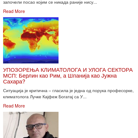
започели посао којим се никада раније нису...
Read More
УПОЗОРЕЊА КЛИМАТОЛОГА И УЛОГА СЕКТОРА
МСП: Берлин као Рим, а Шпанија као Јужна
Сахара?
Ситуација је критична – гласила је једна од порука професорке,
климатолога Лучке Кајфеж Богатај са У...
Read More