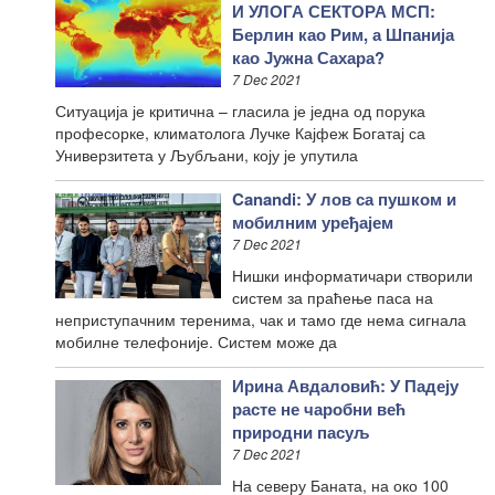
И УЛОГА СЕКТОРА МСП:
Берлин као Рим, а Шпанија
као Јужна Сахара?
7 Dec 2021
Ситуација је критична – гласила је једна од порука
професорке, климатолога Лучке Кајфеж Богатај са
Универзитета у Љубљани, коју је упутила
Canandi: У лов са пушком и
мобилним уређајем
7 Dec 2021
Нишки информатичари створили
систем за праћење паса на
неприступачним теренима, чак и тамо где нема сигнала
мобилне телефоније. Систем може да
Ирина Авдаловић: У Падеју
расте не чаробни већ
природни пасуљ
7 Dec 2021
На северу Баната, на око 100