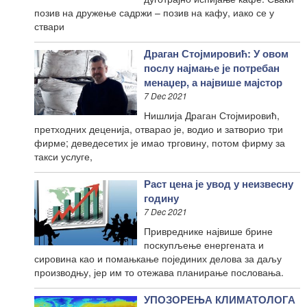
позив на дружење садржи – позив на кафу, иако се у
ствари
Драган Стојмировић: У овом
послу најмање је потребан
менаџер, а највише мајстор
7 Dec 2021
Нишлија Драган Стојмировић,
претходних деценија, отварао је, водио и затворио три
фирме; деведесетих је имао трговину, потом фирму за
такси услуге,
Раст цена је увод у неизвесну
годину
7 Dec 2021
Привреднике највише брине
поскупљење енергената и
сировина као и помањкање појединих делова за даљу
производњу, јер им то отежава планирање пословања.
УПОЗОРЕЊА КЛИМАТОЛОГА