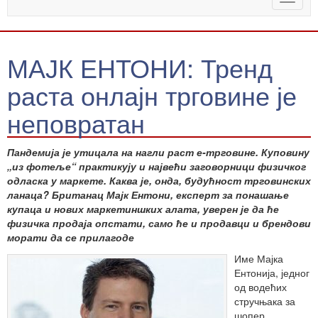
naviga
МАЈК ЕНТОНИ: Тренд
раста онлајн трговине је
неповратан
Пандемија је утицала на нагли раст е-трговине. Куповину
„из фотеље“ практикују и највећи заговорници физичког
одласка у маркете. Каква је, онда, будућност трговинских
ланаца? Британац Мајк Ентони, експерт за понашање
купаца и нових маркетиншких алата, уверен је да ће
физичка продаја опстати, само ће и продавци и брендови
морати да се прилагоде
Име Мајка
Ентонија, једног
од водећих
стручњака за
шопер