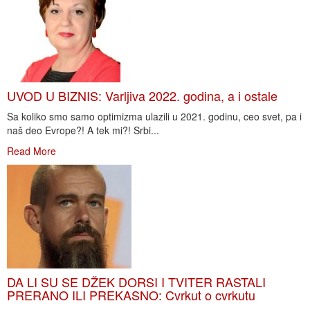
UVOD U BIZNIS: Varljiva 2022. godina, a i ostale
Sa koliko smo samo optimizma ulazili u 2021. godinu, ceo svet, pa i
naš deo Evrope?! A tek mi?! Srbi...
Read More
DA LI SU SE DŽEK DORSI I TVITER RASTALI
PRERANO ILI PREKASNO: Cvrkut o cvrkutu