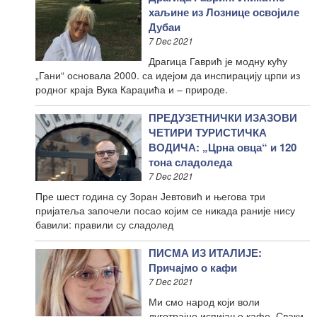
хаљине из Лознице освојиле
Дубаи
7 Dec 2021
Драгица Гаврић је модну кућу
„Гани“ основала 2000. са идејом да инспирацију црпи из
родног краја Вука Караџића и – природе.
ПРЕДУЗЕТНИЧКИ ИЗАЗОВИ
ЧЕТИРИ ТУРИСТИЧКА
ВОДИЧА: „Црна овца“ и 120
тона сладоледа
7 Dec 2021
Пре шест година су Зоран Јевтовић и његова три
пријатеља започели посао којим се никада раније нису
бавили: правили су сладолед
ПИСМА ИЗ ИТАЛИЈЕ:
Причајмо о кафи
7 Dec 2021
Ми смо народ који воли
дуготрајно испијање кафе. Сваки