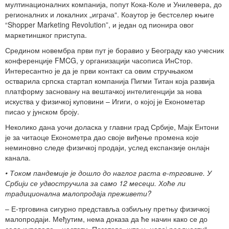
мултинационалних компанија, попут Кока-Коле и Унилевера, до
регионалних и локалних „играча“. Коаутор је бестселер књиге
“Shopper Marketing Revolution”, и један од пионира овог
маркетиншког приступа.
Средином новембра први пут је боравио у Београду као учесник
конференције FMCG, у организацији часописа ИнСтор.
Интересантно је да је први контакт са овим стручњаком
остварила српска стартап компанија Пигми Титан која развија
платформу засновану на вештачкој интелигенцији за нова
искуства у физичкој куповини – Игиги, о којој је Економетар
писао у јунском броју.
Неколико дана уочи доласка у главни град Србије, Мајк Ентони
је за читаоце Економетра дао своје виђење промена које
неминовно следе физичкој продаји, услед експанзије онлајн
канала.
• Током пандемије је дошло до наглог раста е-трговине. У
Србији се удвостручила за само 12 месеци. Хоће ли
традиционална малопродаја преживети?
– Е-трговина сигурно представља озбиљну претњу физичкој
малопродаји. Међутим, нема доказа да ће начин како се до
сада куповало – нестати. Поготово, што у „новој реалности“