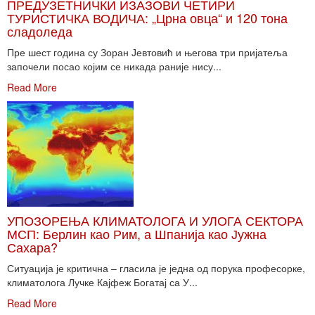
ПРЕДУЗЕТНИЧКИ ИЗАЗОВИ ЧЕТИРИ
ТУРИСТИЧКА ВОДИЧА: „Црна овца“ и 120 тона
сладоледа
Пре шест година су Зоран Јевтовић и његова три пријатеља
започели посао којим се никада раније нису...
Read More
УПОЗОРЕЊА КЛИМАТОЛОГА И УЛОГА СЕКТОРА
МСП: Берлин као Рим, а Шпанија као Јужна
Сахара?
Ситуација је критична – гласила је једна од порука професорке,
климатолога Лучке Кајфеж Богатај са У...
Read More