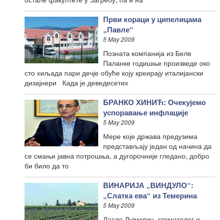
Први кораци у ципелицама
„Павле“
5 May 2009
Позната компанија из Беле
Паланке годишње произведе око
сто хиљада пари дечје обуће коју креирају италијански
дизајнери Када је деведесетих
БРАНКО ХИНИЋ: Очекујемо
успоравање инфлације
5 May 2009
Мере које држава предузима
представљају један од начина да
се смањи јавна потрошња, а дугорочније гледано, добро
би било да то
ВИНАРИЈА „ВИНДУЛО“:
„Слатка ева“ из Темерина
5 May 2009
Ласло Дујмович, стоматолог и