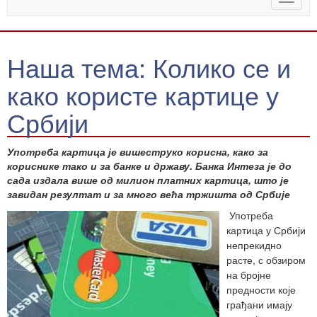
naviga
Наша тема: Колико се и
како користе картице у
Србији
Употреба картица је вишеструко корисна, како за
кориснике тако и за банке и државу. Банка Интеза је до
сада издала више од милион платних картица, што је
завидан резултат и за много већа тржишта од Србије
Употреба
картица у Србији
непрекидно
расте, с обзиром
на бројне
предности које
грађани имају