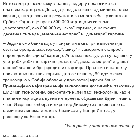
Интеза која је, како кажу у банци, лидер у пословима са
платним картицама. До сада је издала више од милиона ових
картица, што је завидан резултат и за много већа тржишта од
Србије. Од тога је преко 800.000 картица из система
„мастеркард”, око 200.000 су „виза” картице, а неколико
десетина хиљада „америкен експрес” и „динакард” картице.
– Једина смо банка која у понуди има сва три најпознатија
светска бренда, „мастеркард”, „визу” и „америкен експрес”,
поред домаће „дина” картице. Анализе показују да су највише у
употреби дебитне картице „маестро”, „виза електрон” и „дина”,
а повећава се и број кредитних картица. Први смо и на пољу
прихватања платних картица, јер се више од 60 одсто свих
трансакција у Србији обавља у прихватној мрежи банке.
Примењујемо најсавременија технолошка достигнућа, такозвану
ЕМВ чип технологију, бесконтактне „пеј пас“ технологије, као и
плаћање картицама путем интернета, објашњава Дејан Тешић,
члан Извршног одбора и директор Дивизије за пословање са
физичким лицима и малим бизнисом у Банци Интеза, у
разговору за Економетар.
Опширније у штампаном издању
Podelite ovaj tekst: