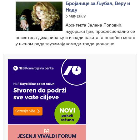
Бројанице за Љубав, Веру и
Наду
5 May 2009
Архитекта Јелена Поповић,
њујоршки ђак, професионално се
посветила дизајнирању и изради накита, а посебно место
у њеном раду заузимају комади традиционално