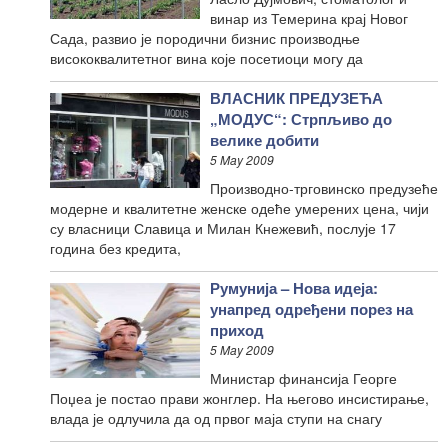
винар из Темерина крај Новог
Сада, развио је породични бизнис производње
висококвалитетног вина које посетиоци могу да
ВЛАСНИК ПРЕДУЗЕЋА
„МОДУС“: Стрпљиво до
велике добити
5 May 2009
Производно-трговинско предузеће
модерне и квалитетне женске одеће умерених цена, чији
су власници Славица и Милан Кнежевић, послује 17
година без кредита,
Румунија – Нова идеја:
унапред одређени порез на
приход
5 May 2009
Министар финансија Георге
Поџеа је постао прави жонглер. На његово инсистирање,
влада је одлучила да од првог маја ступи на снагу