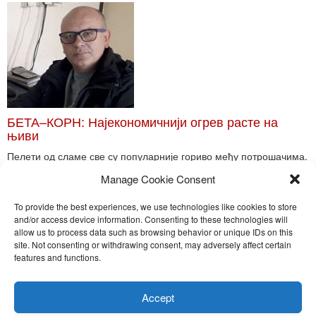
БЕТА–КОРН: Најекономичнији огрев расте на
њиви
Пелети од сламе све су популарније гориво међу потрошачима.
Главне препреке већoj производњи овог ог...
Manage Cookie Consent
Read More
To provide the best experiences, we use technologies like cookies to store
and/or access device information. Consenting to these technologies will
allow us to process data such as browsing behavior or unique IDs on this
site. Not consenting or withdrawing consent, may adversely affect certain
Toggle
features and functions.
naviga
Nira Press d.o.o.
Accept
Sadržaj ovog sajta je zakonom zaštićena intelektualna svojina