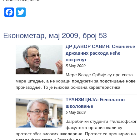
Facebook
Twitter
Економетар, мај 2009, број 53
ДР ДАВОР САВИН: Смањење
државних расхода неће
покренут
5 May 2009
Мере Владе Србије су пре свега
мере штедње, а не кораци предузети за подстицање нове
производње. То је њихова основна карактеристика
ТРАНЗИЦИЈА: Бесплатно
школовање
5 May 2009
Загребачки студенти Филозофског
факултета организовали су
протест због високих школарина. Протест се проширио на
остале факултете у Загребу, па и на