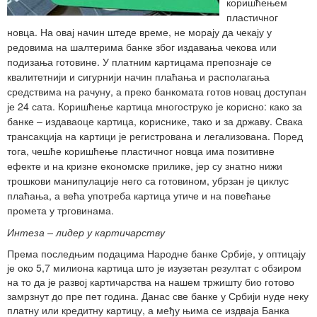
коришћењем
пластичног
новца. На овај начин штеде време, не морају да чекају у
редовима на шалтерима банке због издавања чекова или
подизања готовине. У платним картицама препознаје се
квалитетнији и сигурнији начин плаћања и располагања
средствима на рачуну, а преко банкомата готов новац доступан
је 24 сата. Коришћење картица многоструко је корисно: како за
банке – издаваоце картица, кориснике, тако и за државу. Свака
трансакција на картици је регистрована и легализована. Поред
тога, чешће коришћење пластичног новца има позитивне
ефекте и на кризне економске прилике, јер су знатно нижи
трошкови манипулације него са готовином, убрзан је циклус
плаћања, а већа употреба картица утиче и на повећање
промета у трговинама.
Интеза – лидер у картичарству
Према последњим подацима Народне банке Србије, у оптицају
је око 5,7 милиона картица што је изузетан резултат с обзиром
на то да је развој картичарства на нашем тржишту био готово
замрзнут до пре пет година. Данас све банке у Србији нуде неку
платну или кредитну картицу, а међу њима се издваја Банка