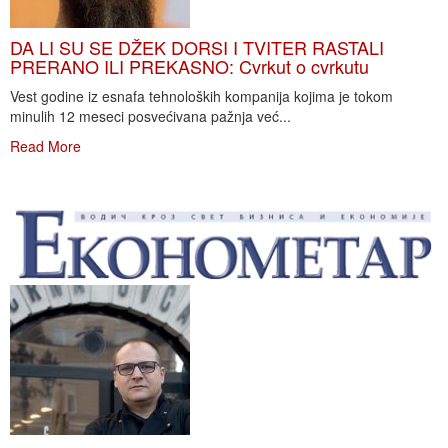
DA LI SU SE DŽEK DORSI I TVITER RASTALI
PRERANO ILI PREKASNO: Cvrkut o cvrkutu
Vest godine iz esnafa tehnoloških kompanija kojima je tokom
minulih 12 meseci posvećivana pažnja već...
Read More