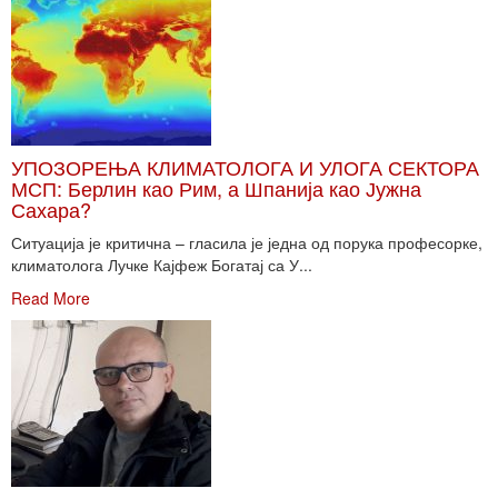
УПОЗОРЕЊА КЛИМАТОЛОГА И УЛОГА СЕКТОРА
МСП: Берлин као Рим, а Шпанија као Јужна
Сахара?
Ситуација је критична – гласила је једна од порука професорке,
климатолога Лучке Кајфеж Богатај са У...
Read More