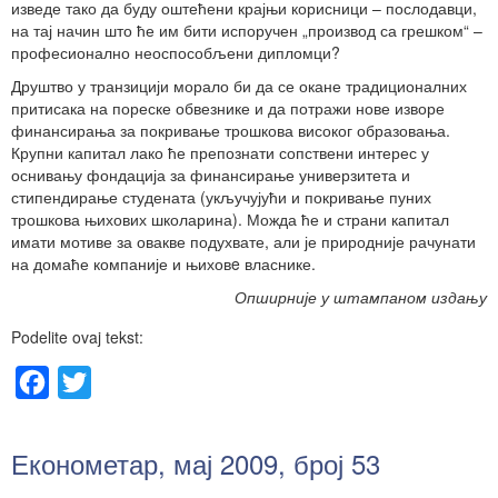
изведе тако да буду оштећени крајњи корисници – послодавци,
на тај начин што ће им бити испоручен „производ са грешком“ –
професионално неоспособљени дипломци?
Друштво у транзицији морало би да се окане традиционалних
притисака на пореске обвезнике и да потражи нове изворе
финансирања за покривање трошкова високог образовања.
Крупни капитал лако ће препознати сопствени интерес у
оснивању фондација за финансирање универзитета и
стипендирање студената (укључујући и покривање пуних
трошкова њихових школарина). Можда ће и страни капитал
имати мотиве за овакве подухвате, али је природније рачунати
на домаће компаније и њиховe власнике.
Опширније у штампаном издању
Podelite ovaj tekst:
Facebook
Twitter
Економетар, мај 2009, број 53