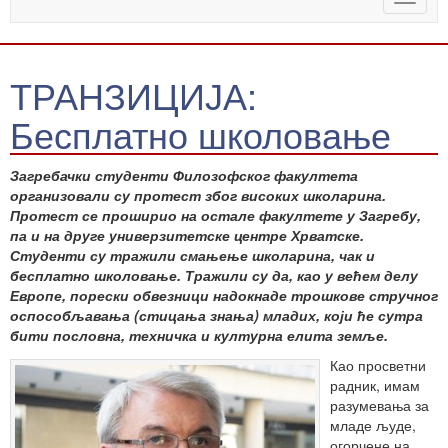
naviga
ТРАНЗИЦИЈА:
Бесплатно школовање
Загребачки студенти Филозофског факултета
организовали су протест због високих школарина.
Протест се проширио на остале факултете у Загребу,
па и на друге универзитетске центре Хрватске.
Студенти су тражили смањење школарина, чак и
бесплатно школовање. Тражили су да, као у већем делу
Европе, порески обвезници надокнаде трошкове стручног
оспособљавања (стицања знања) младих, који ће сутра
бити пословна, техничка и културна елита земље.
Као просветни
радник, имам
разумевања за
младе људе,
огорчене на