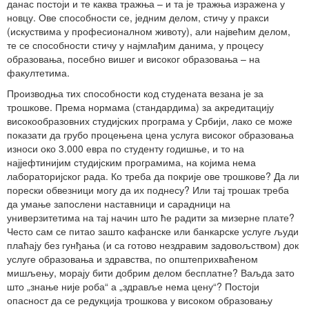
данас постоји и те каква тражња – и та је тражња изражена у
новцу. Ове способности се, једним делом, стичу у пракси
(искуствима у професионалном животу), али највећим делом,
те се способности стичу у најмлађим данима, у процесу
образовања, посебно вишег и високог образовања – на
факултетима.
Производња тих способности код студената везана је за
трошкове. Према нормама (стандардима) за акредитацију
високообразовних студијских програма у Србији, лако се може
показати да грубо процењена цена услуга високог образовања
износи око 3.000 евра по студенту годишње, и то на
најјефтинијим студијским програмима, на којима нема
лабораторијског рада. Ко треба да покрије ове трошкове? Да ли
порески обвезници могу да их поднесу? Или тај трошак треба
да умање запослени наставници и сарадници на
универзитетима на тај начин што ће радити за мизерне плате?
Често сам се питао зашто кафанске или банкарске услуге људи
плаћају без гунђања (и са готово нездравим задовољством) док
услуге образовања и здравства, по општеприхваћеном
мишљењу, морају бити добрим делом бесплатне? Ваљда зато
што „знање није роба“ а „здравље нема цену“? Постоји
опасност да се редукција трошкова у високом образовању