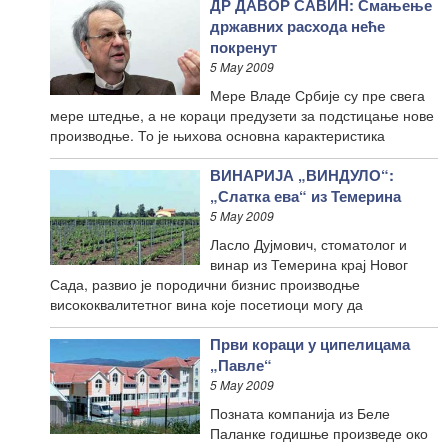
ДР ДАВОР САВИН: Смањење
државних расхода неће
покренут
5 May 2009
Мере Владе Србије су пре свега
мере штедње, а не кораци предузети за подстицање нове
производње. То је њихова основна карактеристика
ВИНАРИЈА „ВИНДУЛО“:
„Слатка ева“ из Темерина
5 May 2009
Ласло Дујмович, стоматолог и
винар из Темерина крај Новог
Сада, развио је породични бизнис производње
висококвалитетног вина које посетиоци могу да
Први кораци у ципелицама
„Павле“
5 May 2009
Позната компанија из Беле
Паланке годишње произведе око