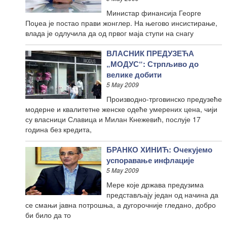
Министар финансија Георге
Поџеа је постао прави жонглер. На његово инсистирање,
влада је одлучила да од првог маја ступи на снагу
ВЛАСНИК ПРЕДУЗЕЋА
„МОДУС“: Стрпљиво до
велике добити
5 May 2009
Производно-трговинско предузеће
модерне и квалитетне женске одеће умерених цена, чији
су власници Славица и Милан Кнежевић, послује 17
година без кредита,
БРАНКО ХИНИЋ: Очекујемо
успоравање инфлације
5 May 2009
Мере које држава предузима
представљају један од начина да
се смањи јавна потрошња, а дугорочније гледано, добро
би било да то