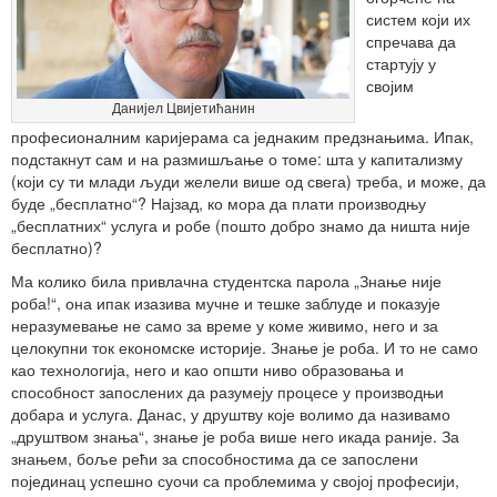
систем који их
спречава да
стартују у
својим
Данијел Цвијетићанин
професионалним каријерама са једнаким предзнањима. Ипак,
подстакнут сам и на размишљање о томе: шта у капитализму
(који су ти млади људи желели више од свега) треба, и може, да
буде „бесплатно“? Најзад, ко мора да плати производњу
„бесплатних“ услуга и робе (пошто добро знамо да ништа није
бесплатно)?
Ма колико била привлачна студентска парола „Знање није
роба!“, она ипак изазива мучне и тешке заблуде и показује
неразумевање не само за време у коме живимо, него и за
целокупни ток економске историје. Знање је роба. И то не само
као технологија, него и као општи ниво образовања и
способност запослених да разумеју процесе у производњи
добара и услуга. Данас, у друштву које волимо да називамо
„друштвом знања“, знање је роба више него икада раније. За
знањем, боље рећи за способностима да се запослени
појединац успешно суочи са проблемима у својој професији,