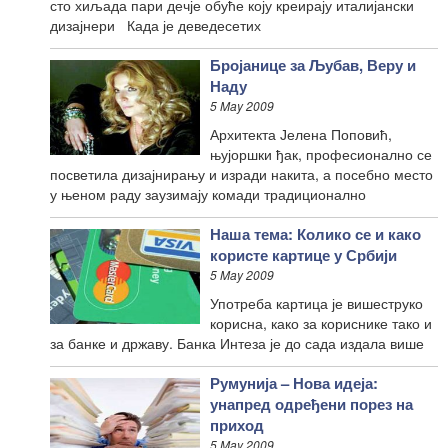
сто хиљада пари дечје обуће коју креирају италијански
дизајнери Када је деведесетих
Бројанице за Љубав, Веру и
Наду
5 May 2009
Архитекта Јелена Поповић,
њујоршки ђак, професионално се
посветила дизајнирању и изради накита, а посебно место
у њеном раду заузимају комади традиционално
Наша тема: Колико се и како
користе картице у Србији
5 May 2009
Употреба картица је вишеструко
корисна, како за кориснике тако и
за банке и државу. Банка Интеза је до сада издала више
Румунија – Нова идеја:
унапред одређени порез на
приход
5 May 2009