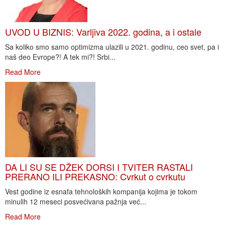
UVOD U BIZNIS: Varljiva 2022. godina, a i ostale
Sa koliko smo samo optimizma ulazili u 2021. godinu, ceo svet, pa i
naš deo Evrope?! A tek mi?! Srbi...
Read More
DA LI SU SE DŽEK DORSI I TVITER RASTALI
PRERANO ILI PREKASNO: Cvrkut o cvrkutu
Vest godine iz esnafa tehnoloških kompanija kojima je tokom
minulih 12 meseci posvećivana pažnja već...
Read More