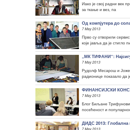
Иако је свој радни век 
за ткање и вез, па
Од компјутера до сол
7 May 2013
Прво су отворили сервис
које јавља да је стигло 
„МК ТИФАНИ“: Најсигу
7 May 2013
Рудолф Месарош и Јожеф 
радионице показало да ј
ФИНАНСИЈСКИ КОНСАЛ
7 May 2013
Блог Биљане Трифуновић,
посећеност и популарнос
ДИДС 2013: Глобална
7 May 2013