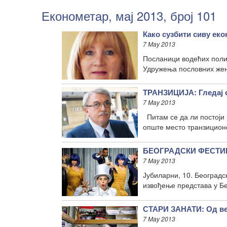
Економетар, мај 2013, број 101
Како сузбити сиву еко
7 May 2013
Посланици водећих полит
Удружења пословних жена
ТРАНЗИЦИЈА: Гледај с
7 May 2013
Питам се да ли постоји 
опште место транзицион
БЕОГРАДСКИ ФЕСТИВА
7 May 2013
Јубиларни, 10. Београдс
извођење представа у Б
СТАРИ ЗАНАТИ: Од вез
7 May 2013