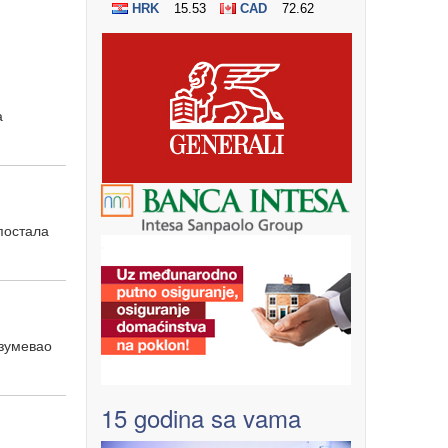
а
постала
азумевао
15 godina sa vama