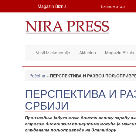
Magazin Biznis
Економетар
Vesti iz ekonomije
Aktuelno
Magazin Biznis
Početna
»
ПЕРСПЕКТИВА И РАЗВОЈ ПОЉОПРИВРЕ
ПЕРСПЕКТИВА И Р
СРБИЈИ
Производња јабука може донети велику зараду ак
строгим биолошким принципима могуће је максим
студената пољопривреде на Златибору