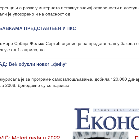
ренцији о развоју интернета истакнут значај отворености и доступ
ли је упозорено и на опасност од
АБАВКАМА ПРЕДСТАВЉЕН У ПКС
оморе Србије Жељко Сертић оценио је на представљању Закона о
њује од 1. априла, да
: Већ обукли новог „фићу“
нкурисала је за програме самозапошљавања, добила 120.000 дина
ара 2008. Донедавно су се највише
: Motori rasta u 2022.
П