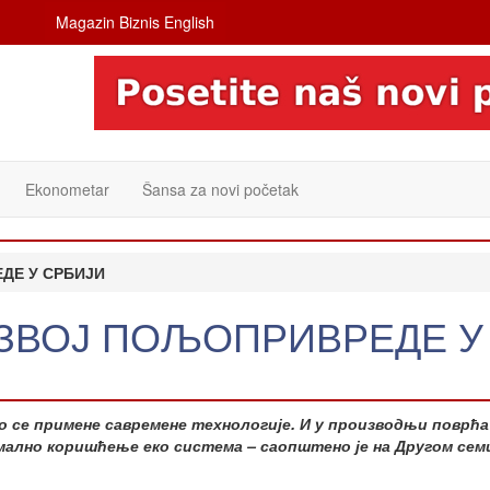
Magazin Biznis English
Ekonometar
Šansa za novi početak
ДЕ У СРБИЈИ
АЗВОЈ ПОЉОПРИВРЕДЕ У
о се примене савремене технологије. И у производњи поврћа
ално коришћење еко система – саопштено је на Другом сем