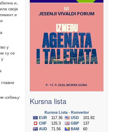
абилна и,
ила своје
тимент и
 и
са
тво у
ом су се
 у
а
 главни
ом издању
Kursna lista