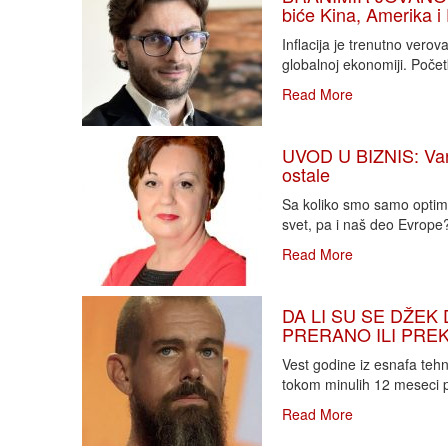
biće Kina, Amerika i
Inflacija je trenutno vero
globalnoj ekonomiji. Poče
Read More
UVOD U BIZNIS: Varlj
ostale
Sa koliko smo samo optimi
svet, pa i naš deo Evrope?!
Read More
DA LI SU SE DŽEK 
PRERANO ILI PREKA
Vest godine iz esnafa teh
tokom minulih 12 meseci p
Read More