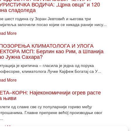
УРИСТИЧКА ВОДИЧА: „Црна овца“ и 120
она сладоледа
ре шест година су Зоран Јевтовић и његова три
ијатеља започели посао којим се никада раније нису...
ead More
ПОЗОРЕЊА КЛИМАТОЛОГА И УЛОГА
ЕКТОРА МСП: Берлин као Рим, а Шпанија
ао Јужна Сахара?
туација је критична – гласила је једна од порука
офесорке, климатолога Лучке Кајфеж Богатај са У...
ead More
ЕТА–КОРН: Најекономичнији огрев расте
а њиви
елети од сламе све су популарније гориво међу
отрошачима. Главне препреке већoj производњи овог
...
ead More