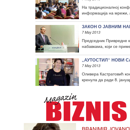
На традиционалној конфе
информација на мрежи, а
ЗАКОН О ЈАВНИМ Н
7 May 2013
Председник Привредне к
набавкама, који се приме
„АУТОСТИЛ“ НОВИ САД
7 May 2013
Оливера Кастратовић ко
кренула да ради 8. јану
BRANIMIR JOVANOVIĆ