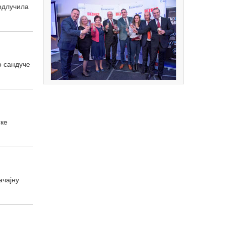
 одлучила
о сандуче
ске
ачајну