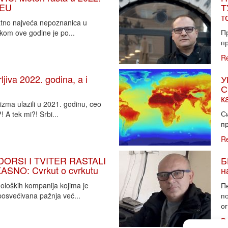
 EU
Т
т
vatno najveća nepoznanica u
П
tkom ove godine je po...
пр
R
iva 2022. godina, a i
У
С
к
zma ulazili u 2021. godinu, ceo
Си
 A tek mi?! Srbi...
пр
R
DORSI I TVITER RASTALI
Б
SNO: Cvrkut o cvrkutu
н
noloških kompanija kojima je
П
osvećivana pažnja već...
п
ог
R