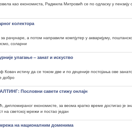
провела као економиста, Радмила Митровић се по одласку у пензију
арног колектора
 за рачунаре, а потом направили компјутер у акваријуму, поштанск
писмо, соларни
рније улагање – занат и искуство
Ковач истичу да се током две и по деценије постојања ове занат
е добро
ТИНГ: Пословни савети стижу онлајн
 дипломираног економисте, за веома кратко време достигао је зн
т на светској мрежи и постао један
 мрежа на националним доменима