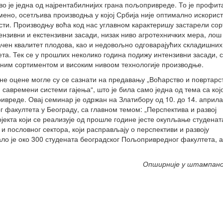
во је једна од најрентабилнијих грана пољопривреде. То је профит
мено, осетљива производња у којој Србија није оптимално искорист
сти. Производњу воћа код нас углавном карактеришу застарели сор
ензивни и екстензивни засади, низак ниво агротехничких мера, лош
ачен квалитет плодова, као и недовољно одговарајућих складишних
ета. Тек се у прошлих неколико година подижу интензивни засади, 
ним сортиментом и високим нивоом технологије производње.
не оцене могле су се сазнати на предавању „Воћарство и повртарс
 савремени системи гајења“, што је била само једна од тема са кој
вреде. Овај семинар је одржан на Златибору од 10. до 14. априла
факултета у Београду, са главном темом: „Перспектива и развој
јекта који се реализује од прошле године јесте окупљање студенат
 пословног сектора, који расправљају о перспективи и развоју
ло је око 300 студената београдског Пољопривредног факултета, а
Опширније у штампан