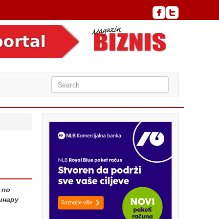
 по
инару