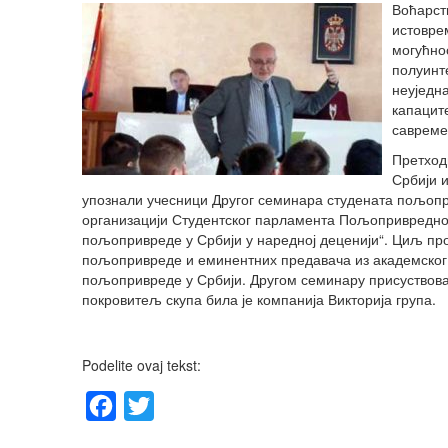
Воћарст
истовре
могућно
полуинт
неуједн
капацит
савреме
Претход
Србији и
упознали учесници Другог семинара студената пољопри
организацији Студентског парламента Пољопривредног 
пољопривреде у Србији у наредној деценији“. Циљ про
пољопривреде и еминентних предавача из академског и
пољопривреде у Србији. Другом семинару присуствова
покровитељ скупа била је компанија Викторија група.
Podelite ovaj tekst:
Facebook
Twitter