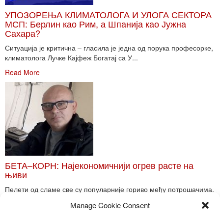
УПОЗОРЕЊА КЛИМАТОЛОГА И УЛОГА СЕКТОРА
МСП: Берлин као Рим, а Шпанија као Јужна
Сахара?
Ситуација је критична – гласила је једна од порука професорке,
климатолога Лучке Кајфеж Богатај са У...
Read More
БЕТА–КОРН: Најекономичнији огрев расте на
њиви
Пелети од сламе све су популарније гориво међу потрошачима.
Главне препреке већoj производњи овог ог...
Manage Cookie Consent
Read More