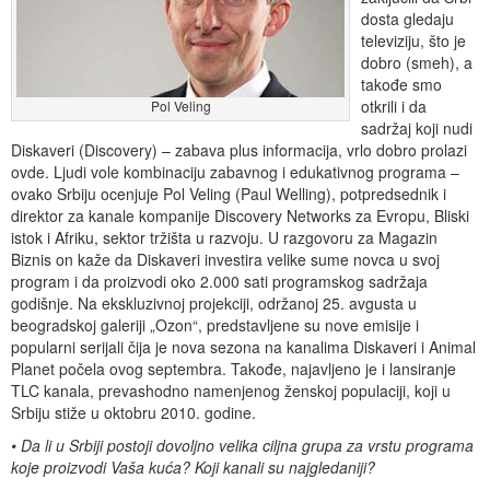
dosta gledaju
televiziju, što je
dobro (smeh), a
takođe smo
otkrili i da
Pol Veling
sadržaj koji nudi
Diskaveri (Discovery) – zabava plus informacija, vrlo dobro prolazi
ovde. Ljudi vole kombinaciju zabavnog i edukativnog programa –
ovako Srbiju ocenjuje Pol Veling (Paul Welling), potpredsednik i
direktor za kanale kompanije Discovery Networks za Evropu, Bliski
istok i Afriku, sektor tržišta u razvoju. U razgovoru za Magazin
Biznis on kaže da Diskaveri investira velike sume novca u svoj
program i da proizvodi oko 2.000 sati programskog sadržaja
godišnje. Na ekskluzivnoj projekciji, održanoj 25. avgusta u
beogradskoj galeriji „Ozon“, predstavljene su nove emisije i
popularni serijali čija je nova sezona na kanalima Diskaveri i Animal
Planet počela ovog septembra. Takođe, najavljeno je i lansiranje
TLC kanala, prevashodno namenjenog ženskoj populaciji, koji u
Srbiju stiže u oktobru 2010. godine.
• Da li u Srbiji postoji dovoljno velika ciljna grupa za vrstu programa
koje proizvodi Vaša kuća? Koji kanali su najgledaniji?