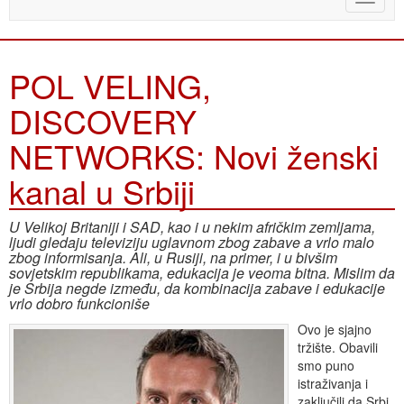
naviga
POL VELING,
DISCOVERY
NETWORKS: Novi ženski
kanal u Srbiji
U Velikoj Britaniji i SAD, kao i u nekim afričkim zemljama,
ljudi gledaju televiziju uglavnom zbog zabave a vrlo malo
zbog informisanja. Ali, u Rusiji, na primer, i u bivšim
sovjetskim republikama, edukacija je veoma bitna. Mislim da
je Srbija negde između, da kombinacija zabave i edukacije
vrlo dobro funkcioniše
Ovo je sjajno
tržište. Obavili
smo puno
istraživanja i
zaključili da Srbi