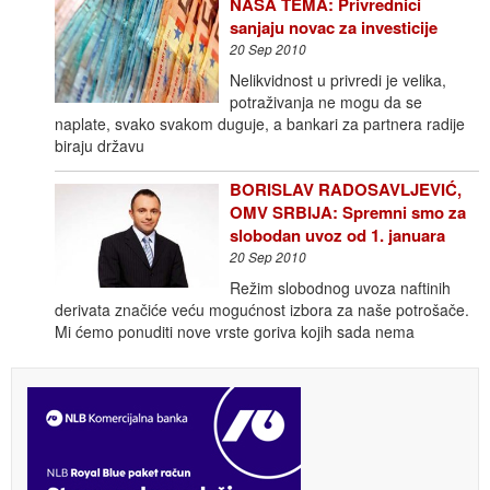
NAŠA TEMA: Privrednici
sanjaju novac za investicije
20 Sep 2010
Nelikvidnost u privredi je velika,
potraživanja ne mogu da se
naplate, svako svakom duguje, a bankari za partnera radije
biraju državu
BORISLAV RADOSAVLJEVIĆ,
OMV SRBIJA: Spremni smo za
slobodan uvoz od 1. januara
20 Sep 2010
Režim slobodnog uvoza naftinih
derivata značiće veću mogućnost izbora za naše potrošače.
Mi ćemo ponuditi nove vrste goriva kojih sada nema