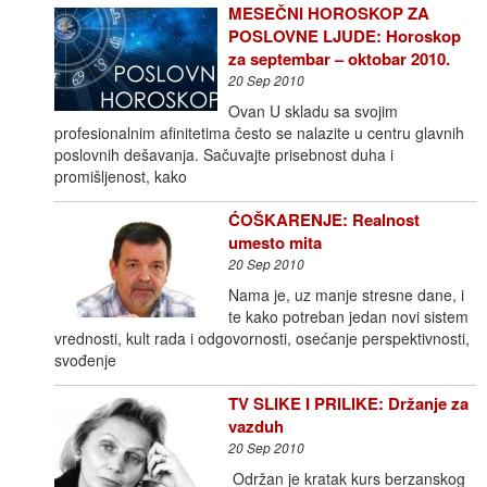
MESEČNI HOROSKOP ZA
POSLOVNE LJUDE: Horoskop
za septembar – oktobar 2010.
20 Sep 2010
Ovan U skladu sa svojim
profesionalnim afinitetima često se nalazite u centru glavnih
poslovnih dešavanja. Sačuvajte prisebnost duha i
promišljenost, kako
ĆOŠKARENJE: Realnost
umesto mita
20 Sep 2010
Nama je, uz manje stresne dane, i
te kako potreban jedan novi sistem
vrednosti, kult rada i odgovornosti, osećanje perspektivnosti,
svođenje
TV SLIKE I PRILIKE: Držanje za
vazduh
20 Sep 2010
Održan je kratak kurs berzanskog