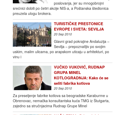
poslovanja, jer su mnogobrojni
srećnici dobili po četiri akcije NIS-a, a Poštanska štedionica
preuzela ulogu brokera.
TURISTIČKE PRESTONICE
EVROPE I SVETA: SEVILJA
20 Sep 2010
Glavni grad pokrajine Andaluzija –
Sevilja – prepoznatljiv po svojim
uskim, malim ulicama, po arapskom uticaju u arhitekturi, po
vinu i
VUČKO VUKOVIĆ, RUDNAP
GRUPA MINEL
KOTLOGRADNJA: Kako će se
seliti fabrika kotlova
20 Sep 2010
Za preseljenje fabrike kotlova sa beogradske Karaburme u
Obrenovac, nemačka konsultantska kuća TMG iz Štutgarta,
zajedno sa stručnjacima Rudnap Grupe Minel