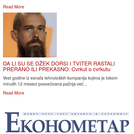
Read More
DA LI SU SE DŽEK DORSI I TVITER RASTALI
PRERANO ILI PREKASNO: Cvrkut o cvrkutu
Vest godine iz esnafa tehnoloških kompanija kojima je tokom
minulih 12 meseci posvećivana pažnja već...
Read More