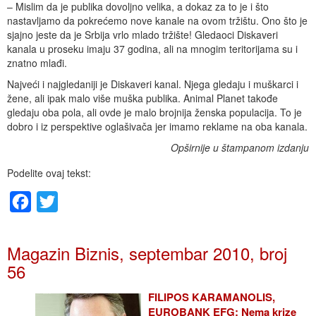
– Mislim da je publika dovoljno velika, a dokaz za to je i što
nastavljamo da pokrećemo nove kanale na ovom tržištu. Ono što je
sjajno jeste da je Srbija vrlo mlado tržište! Gledaoci Diskaveri
kanala u proseku imaju 37 godina, ali na mnogim teritorijama su i
znatno mlađi.
Najveći i najgledaniji je Diskaveri kanal. Njega gledaju i muškarci i
žene, ali ipak malo više muška publika. Animal Planet takođe
gledaju oba pola, ali ovde je malo brojnija ženska populacija. To je
dobro i iz perspektive oglašivača jer imamo reklame na oba kanala.
Opširnije u štampanom izdanju
Podelite ovaj tekst:
Facebook
Twitter
Magazin Biznis, septembar 2010, broj
56
FILIPOS KARAMANOLIS,
EUROBANK EFG: Nema krize