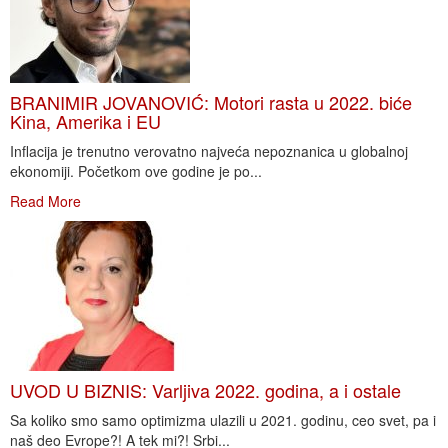
BRANIMIR JOVANOVIĆ: Motori rasta u 2022. biće
Kina, Amerika i EU
Inflacija je trenutno verovatno najveća nepoznanica u globalnoj
ekonomiji. Početkom ove godine je po...
Read More
UVOD U BIZNIS: Varljiva 2022. godina, a i ostale
Sa koliko smo samo optimizma ulazili u 2021. godinu, ceo svet, pa i
naš deo Evrope?! A tek mi?! Srbi...