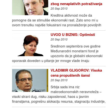
zbog nenaplativih potraživanja
20 Sep 2010
Kreditna aktivnost može da
pomogne da se stimuliše ekonomski rast. Zato smo mi u
ovom trenutku najviše fokusirani na pronalaženje povoljnih
UVOD U BIZNIS: Optimisti
20 Sep 2010
Sredinom septembra ove godine
Međunarodni monetarni fond je
upozorio da je globalni ekonomski
oporavak doveden u pitanje jer mnoge vlade imaju
VLADIMIR GLIGOROV: Visoka
cena propuštenih šansi
20 Sep 2010
Srbija sada ima niz
makroekonomskih neravnoteža –
visoki strani dug, nisku zaposlenost, haos u javnim
finansijama, pogrešnu alokaciju resursa, stagnaciju industrije,